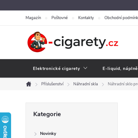
Přejít
na
Magazín
Poštovné
Kontakty
Obchodní podmín
obsah
Elektronické cigarety
E-liquid, náplně
Příslušenství
Náhradní skla
Náhradní sklo p
Domů
P
Přeskočit
Kategorie
kategorie
o
Novinky