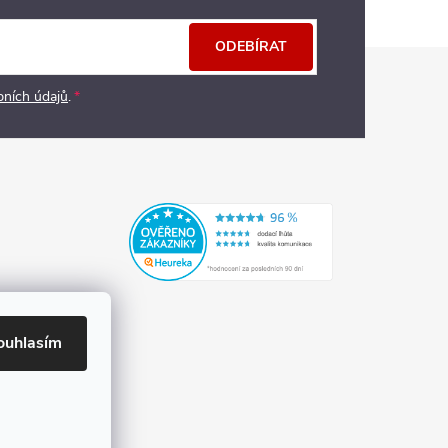
ODEBÍRAT
bních údajů
.
ouhlasím