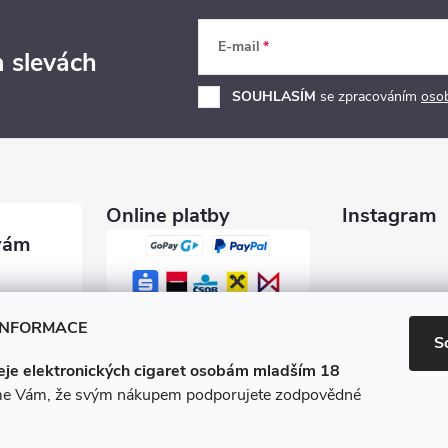
E-mail
a slevách
SOUHLASÍM
se zpracováním
oso
Online platby
Instagram
garety.c
INFORMACE
S
je elektronických cigaret osobám mladším 18
0 600
e Vám, že svým nákupem podporujete zodpovědné
/e-ciga