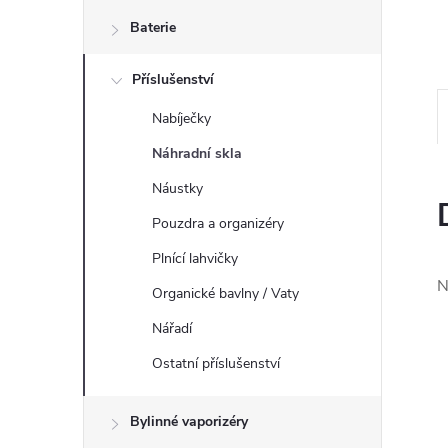
n
Baterie
e
Příslušenství
l
Nabíječky
Náhradní skla
Náustky
Pouzdra a organizéry
Plnící lahvičky
N
Organické bavlny / Vaty
Nářadí
Ostatní příslušenství
Bylinné vaporizéry