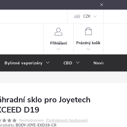
oužívání
Návody k použití
Vše o e-kouření
CZK
Nákupní rádce
NÁKUPNÍ
KOŠÍK
Prázdný košík
Přihlášení
Bylinné vaporizéry
CBD
Novinky
A
hradní sklo pro Joyetech
XCEED D19
Podrobnosti hodnocení
Neohodnoceno
produktu:
BODY-JOYE-EXD19-CR