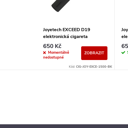
Joyetech EXCEED D19
Jo
elektronická cigareta
ele
1500mAh Black
15
650 Kč
65
Momentálně
ZOBRAZIT
nedostupné
Kód:
CIG-JOY-EXCE-1500-BK