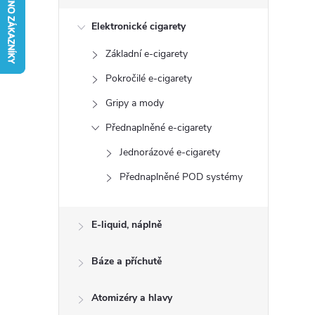
s
Elektronické cigarety
t
Základní e-cigarety
r
Pokročilé e-cigarety
a
Gripy a mody
Přednaplněné e-cigarety
n
Jednorázové e-cigarety
n
Přednaplněné POD systémy
í
E-liquid, náplně
p
Báze a příchutě
a
Atomizéry a hlavy