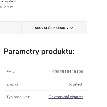
ka:
Joyetech
ka
:
2 roky
SOUVISEJÍCÍ PRODUKTY
Parametry produktu:
EAN
:
6956916425106
Značka
:
Joyetech
Typ produktu
:
Elektronická cigareta