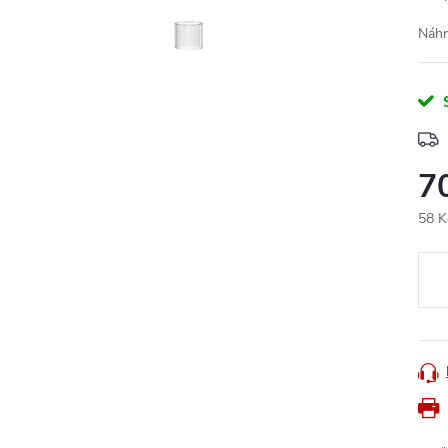
Náhr
7
58 K
Měr
cena