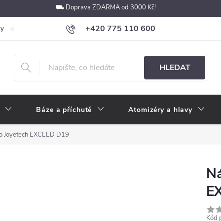
⛟ Doprava ZDARMA od 3000 Kč!
+420 775 110 600
ky
Podmínky ochrany osobních údajů
Velkoobchod
Pokyny k p
obchod@e-cigarety.cz
HLEDAT
Báze a příchutě
Atomizéry a hlavy
ro Joyetech EXCEED D19
Ná
E
Kód 