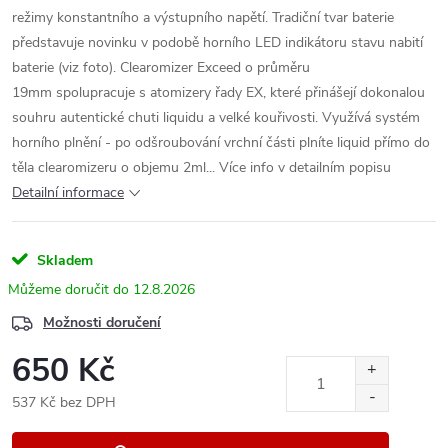
režimy konstantního a výstupního napětí. Tradiční tvar baterie
představuje novinku v podobě horního LED indikátoru stavu nabití
baterie (viz foto). Clearomizer Exceed o průměru
19mm spolupracuje s atomizery řady EX, které přinášejí dokonalou
souhru autentické chuti liquidu a velké kouřivosti. Využívá systém
horního plnění - po odšroubování vrchní části plníte liquid přímo do
těla clearomizeru o objemu 2ml... Více info v detailním popisu
Detailní informace
Skladem
12.8.2026
Možnosti doručení
650 Kč
537 Kč bez DPH
Měrná