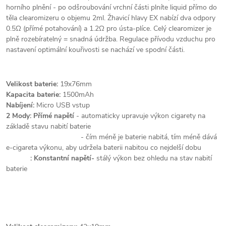
horního plnění - po odšroubování vrchní části plníte liquid přímo do
těla clearomizeru o objemu 2ml. Žhavicí hlavy EX nabízí dva odpory
0.5Ω (přímé potahování) a 1.2Ω pro ústa-plíce. Celý clearomizer je
plně rozebíratelný = snadná údržba. Regulace přívodu vzduchu pro
nastavení optimální kouřivosti se nachází ve spodní části.
Velikost baterie:
19x76mm
Kapacita baterie:
1500mAh
Nabíjení:
Micro USB vstup
2 Mody:
Přímé napětí
- automaticky upravuje výkon cigarety na
základě stavu nabití baterie
- čím méně je baterie nabitá, tím méně dává
e-cigareta výkonu, aby udržela baterii nabitou co nejdelší dobu
:
Konstantní napětí
-
stálý výkon bez ohledu na stav nabití
baterie