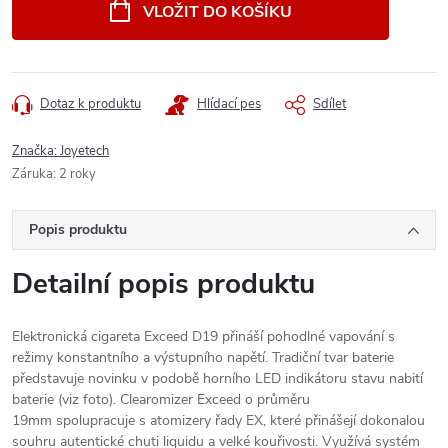
cena:
VLOŽIT DO KOŠÍKU
Dotaz k produktu
Hlídací pes
Sdílet
Značka:
Joyetech
Záruka
:
2 roky
Popis produktu
Detailní popis produktu
Elektronická cigareta Exceed D19 přináší pohodlné vapování s
režimy konstantního a výstupního napětí. Tradiční tvar baterie
představuje novinku v podobě horního LED indikátoru stavu nabití
baterie (viz foto). Clearomizer Exceed o průměru
19mm spolupracuje s atomizery řady EX, které přinášejí dokonalou
souhru autentické chuti liquidu a velké kouřivosti. Využívá systém