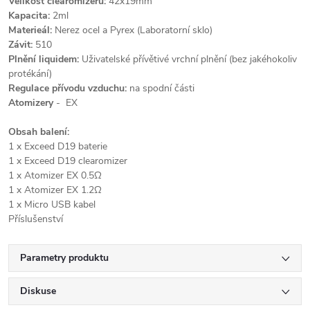
Velikost clearomizeru:
42x19mm
Kapacita:
2ml
Materieál:
Nerez ocel a Pyrex (Laboratorní sklo)
Závit:
510
Plnění liquidem:
Uživatelské přívětivé vrchní plnění (bez jakéhokoliv
protékání)
Regulace přívodu vzduchu:
na spodní části
Atomizery
- EX
Obsah balení:
1 x Exceed D19 baterie
1 x Exceed D19 clearomizer
1 x Atomizer EX 0.5Ω
1 x Atomizer EX 1.2Ω
1 x Micro USB kabel
Příslušenství
Parametry produktu
Diskuse