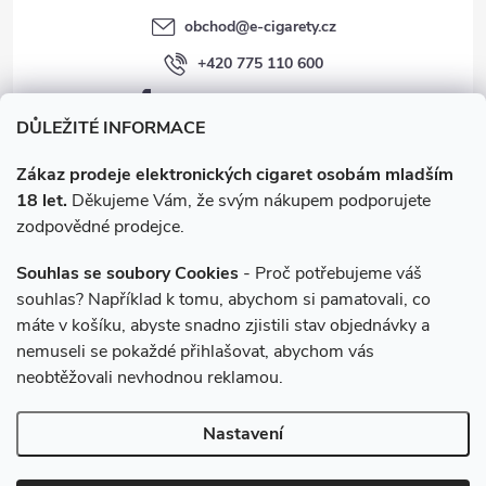
obchod
@
e-cigarety.cz
+420 775 110 600
facebook.com/e-cigarety.cz
DŮLEŽITÉ INFORMACE
Zákaz prodeje elektronických cigaret osobám mladším
18 let.
Děkujeme Vám, že svým nákupem podporujete
zodpovědné prodejce.
Souhlas se soubory Cookies
- Proč potřebujeme váš
souhlas? Například k tomu, abychom si pamatovali, co
máte v košíku, abyste snadno zjistili stav objednávky a
Instagram
nemuseli se pokaždé přihlašovat, abychom vás
neobtěžovali nevhodnou reklamou.
Copyright 2026
e-cigarety.cz
. Všechna práva vyhrazena.
Upravit
Nastavení
nastavení cookies