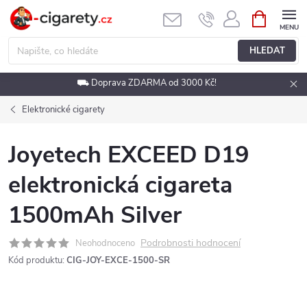
Přejít
NÁKUPNÍ
KOŠÍK
na
obsah
HLEDAT
⛟ Doprava ZDARMA od 3000 Kč!
Elektronické cigarety
Joyetech EXCEED D19
elektronická cigareta
1500mAh Silver
Podrobnosti hodnocení
Neohodnoceno
Kód produktu:
CIG-JOY-EXCE-1500-SR