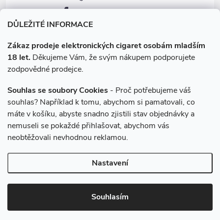
p
facebook.com/e-cigarety.cz
i
DŮLEŽITÉ INFORMACE
s
Zákaz prodeje elektronických cigaret osobám mladším
18 let.
Děkujeme Vám, že svým nákupem podporujete
u
zodpovědné prodejce.
Souhlas se soubory Cookies
- Proč potřebujeme váš
souhlas? Například k tomu, abychom si pamatovali, co
máte v košíku, abyste snadno zjistili stav objednávky a
Instagram
nemuseli se pokaždé přihlašovat, abychom vás
neobtěžovali nevhodnou reklamou.
Copyright 2026
e-cigarety.cz
. Všechna práva vyhrazena.
Upravit
Nastavení
nastavení cookies
Vytvořil Shoptet
Souhlasím
Používáme
ověření věku Adulto