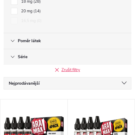
18 mg
28
20 mg
14
16,5 mg
0
Poměr látek
Série
Zrušit filtry
Ř
Nejprodávanější
a
Doporučujeme
V
Nejlevnější
z
ý
Nejdražší
e
Abecedně