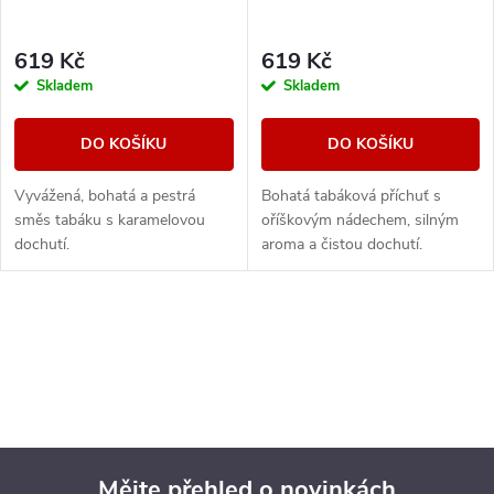
619 Kč
619 Kč
Skladem
Skladem
DO KOŠÍKU
DO KOŠÍKU
Vyvážená, bohatá a pestrá
Bohatá tabáková příchuť s
směs tabáku s karamelovou
oříškovým nádechem, silným
dochutí.
aroma a čistou dochutí.
O
v
l
á
Mějte přehled o novinkách