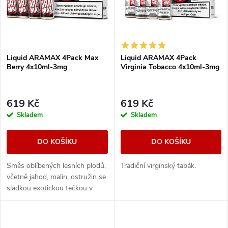
p
n
i
í
s
Liquid ARAMAX 4Pack Max
Liquid ARAMAX 4Pack
p
Berry 4x10ml-3mg
Virginia Tobacco 4x10ml-3mg
p
r
r
619 Kč
619 Kč
o
Skladem
Skladem
o
d
DO KOŠÍKU
DO KOŠÍKU
d
u
Směs oblíbených lesních plodů,
Tradiční virginský tabák.
u
včetně jahod, malin, ostružin se
k
sladkou exotickou tečkou v
k
podobě manga.
t