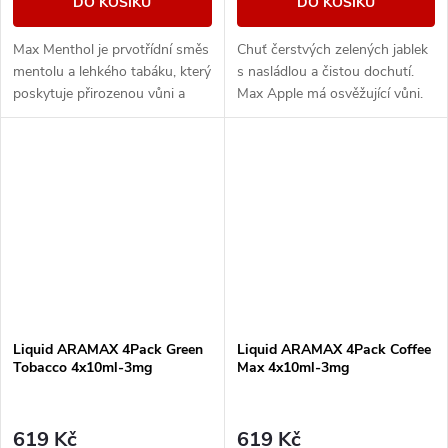
DO KOŠÍKU
DO KOŠÍKU
Max Menthol je prvotřídní směs
Chuť čerstvých zelených jablek
mentolu a lehkého tabáku, který
s nasládlou a čistou dochutí.
poskytuje přirozenou vůni a
Max Apple má osvěžující vůni.
maximální osvěžení.
Liquid ARAMAX 4Pack Green
Liquid ARAMAX 4Pack Coffee
Tobacco 4x10ml-3mg
Max 4x10ml-3mg
619 Kč
619 Kč