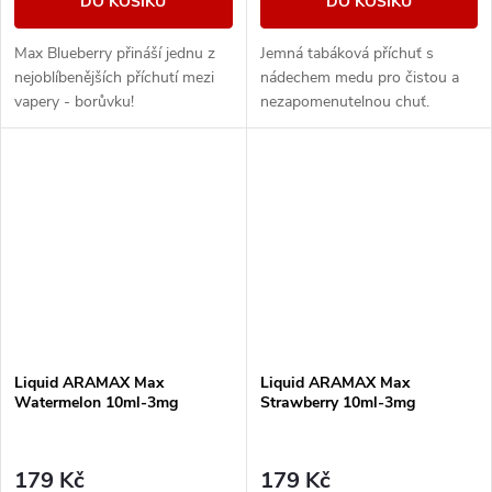
DO KOŠÍKU
DO KOŠÍKU
Max Blueberry přináší jednu z
Jemná tabáková příchuť s
nejoblíbenějších příchutí mezi
nádechem medu pro čistou a
vapery - borůvku!
nezapomenutelnou chuť.
Liquid ARAMAX Max
Liquid ARAMAX Max
Watermelon 10ml-3mg
Strawberry 10ml-3mg
179 Kč
179 Kč