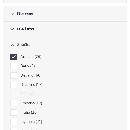
Dle ceny
Dle štítku
Značka
Aramax
26
Barly
2
Dekang
66
Dreamix
17
ElfLiq
0
Emporio
19
Frutie
20
Joyetech
21