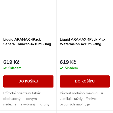
Liquid ARAMAX 4Pack
Liquid ARAMAX 4Pack Max
Sahara Tobacco 4x10ml-3mg
Watermelon 4x10ml-3mg
619 Kč
619 Kč
Skladem
Skladem
DO KOŠÍKU
DO KOŠÍKU
Přírodní orientální tabák
Příchuť vodního melounu si
obohacený medovým
zamiluje každý příznivec
nádechem a vybranými druhy
ovocných náplní, je
ovoce.
charakteristický svou svěžestí.