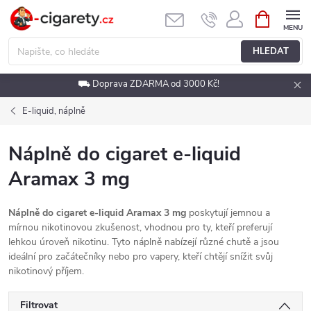
Přejít
NÁKUPNÍ
KOŠÍK
na
obsah
HLEDAT
⛟ Doprava ZDARMA od 3000 Kč!
E-liquid, náplně
Náplně do cigaret e-liquid
Aramax 3 mg
Náplně do cigaret e-liquid Aramax 3 mg
poskytují jemnou a
mírnou nikotinovou zkušenost, vhodnou pro ty, kteří preferují
lehkou úroveň nikotinu. Tyto náplně nabízejí různé chutě a jsou
ideální pro začátečníky nebo pro vapery, kteří chtějí snížit svůj
nikotinový příjem.
Filtrovat