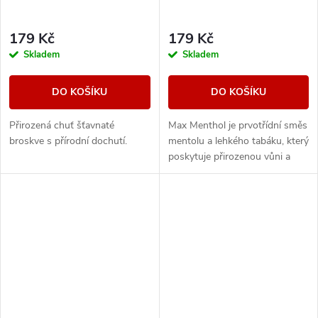
179 Kč
179 Kč
Skladem
Skladem
DO KOŠÍKU
DO KOŠÍKU
Přirozená chuť šťavnaté
Max Menthol je prvotřídní směs
broskve s přírodní dochutí.
mentolu a lehkého tabáku, který
poskytuje přirozenou vůni a
maximální osvěžení.