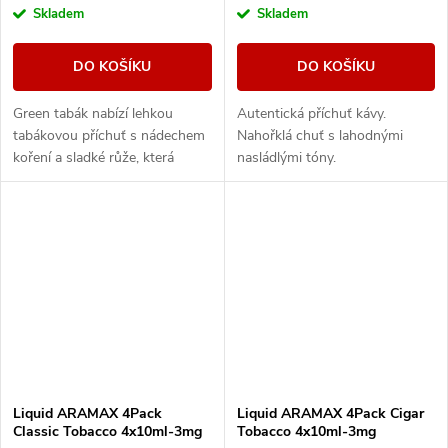
Skladem
Skladem
DO KOŠÍKU
DO KOŠÍKU
Green tabák nabízí lehkou
Autentická příchuť kávy.
tabákovou příchuť s nádechem
Nahořklá chuť s lahodnými
koření a sladké růže, která
nasládlými tóny.
zanechá lehce pikantní příchuť.
Liquid ARAMAX 4Pack
Liquid ARAMAX 4Pack Cigar
Classic Tobacco 4x10ml-3mg
Tobacco 4x10ml-3mg