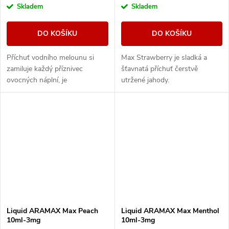
Skladem
Skladem
DO KOŠÍKU
DO KOŠÍKU
Příchuť vodního melounu si
Max Strawberry je sladká a
zamiluje každý příznivec
šťavnatá příchuť čerstvě
ovocných náplní, je
utržené jahody.
charakteristický svou svěžestí.
Liquid ARAMAX Max Peach
Liquid ARAMAX Max Menthol
10ml-3mg
10ml-3mg