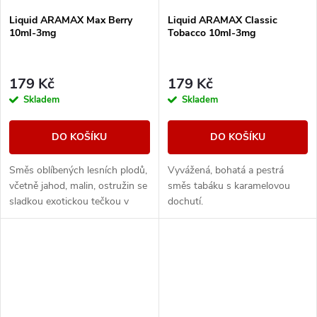
Liquid ARAMAX Max Berry
Liquid ARAMAX Classic
10ml-3mg
Tobacco 10ml-3mg
179 Kč
179 Kč
Skladem
Skladem
DO KOŠÍKU
DO KOŠÍKU
Směs oblíbených lesních plodů,
Vyvážená, bohatá a pestrá
včetně jahod, malin, ostružin se
směs tabáku s karamelovou
sladkou exotickou tečkou v
dochutí.
podobě manga.