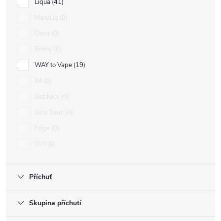
Liqua
41
MaryLiq
0
Oxva
0
Ritchy
0
WAY to Vape
19
X4
0
Just Juice
0
Juice Sauz
0
Edge
0
SYX
0
Příchuť
Skupina příchutí