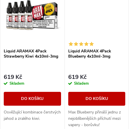
t
ů
ů
Liquid ARAMAX 4Pack
Liquid ARAMAX 4Pack
Strawberry Kiwi 4x10ml-3mg
Blueberry 4x10ml-3mg
619 Kč
619 Kč
Skladem
Skladem
DO KOŠÍKU
DO KOŠÍKU
Osvěžující kombinace čerstvých
Max Blueberry přináší jednu z
jahod a zralého kiwi.
nejoblíbenějších příchutí mezi
vapery - borůvku!