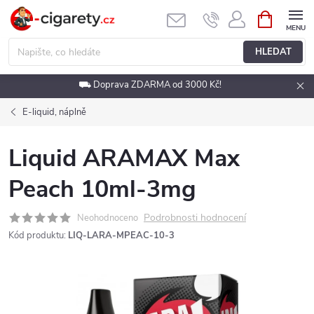
Přejít
NÁKUPNÍ
KOŠÍK
na
obsah
HLEDAT
⛟ Doprava ZDARMA od 3000 Kč!
E-liquid, náplně
Liquid ARAMAX Max
Peach 10ml-3mg
Podrobnosti hodnocení
Neohodnoceno
Kód produktu:
LIQ-LARA-MPEAC-10-3