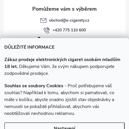
obchod
@
e-cigarety.cz
+420 775 110 600
facebook.com/e-cigarety.cz
DŮLEŽITÉ INFORMACE
Zákaz prodeje elektronických cigaret osobám mladším
18 let.
Děkujeme Vám, že svým nákupem podporujete
zodpovědné prodejce.
Souhlas se soubory Cookies
- Proč potřebujeme váš
souhlas? Například k tomu, abychom si pamatovali, co
máte v košíku, abyste snadno zjistili stav objednávky a
Instagram
nemuseli se pokaždé přihlašovat, abychom vás
neobtěžovali nevhodnou reklamou.
Copyright 2026
e-cigarety.cz
. Všechna práva vyhrazena.
Upravit
Nastavení