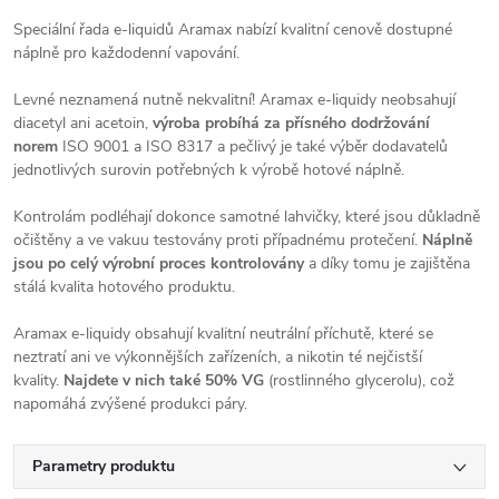
Speciální řada e-liquidů Aramax nabízí kvalitní cenově dostupné
náplně pro každodenní vapování.
Levné neznamená nutně nekvalitní! Aramax e-liquidy neobsahují
diacetyl ani acetoin,
výroba probíhá za přísného dodržování
norem
ISO 9001 a ISO 8317 a pečlivý je také výběr dodavatelů
jednotlivých surovin potřebných k výrobě hotové náplně.
Kontrolám podléhají dokonce samotné lahvičky, které jsou důkladně
očištěny a ve vakuu testovány proti případnému protečení.
Náplně
jsou po celý výrobní proces kontrolovány
a díky tomu je zajištěna
stálá kvalita hotového produktu.
Aramax e-liquidy obsahují kvalitní neutrální příchutě, které se
neztratí ani ve výkonnějších zařízeních, a nikotin té nejčistší
kvality.
Najdete v nich také 50% VG
(rostlinného glycerolu), což
napomáhá zvýšené produkci páry.
Parametry produktu