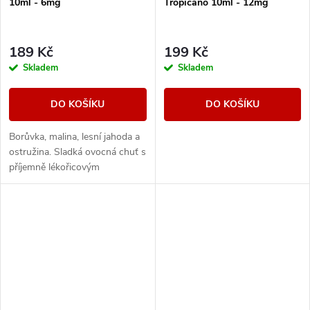
10ml - 6mg
Tropicano 10ml - 12mg
189 Kč
199 Kč
Skladem
Skladem
DO KOŠÍKU
DO KOŠÍKU
Borůvka, malina, lesní jahoda a
ostružina. Sladká ovocná chuť s
příjemně lékořicovým
dozvukem.