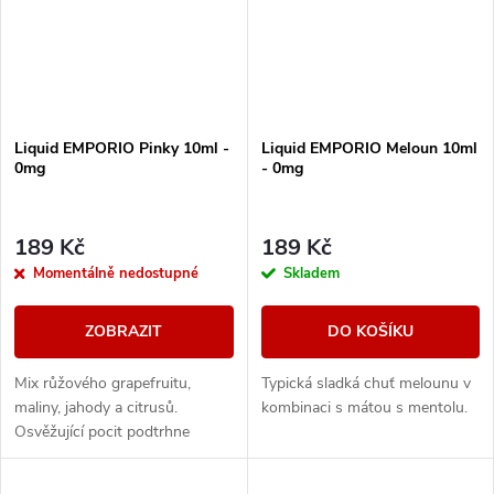
Liquid EMPORIO Pinky 10ml -
Liquid EMPORIO Meloun 10ml
0mg
- 0mg
189 Kč
189 Kč
Momentálně nedostupné
Skladem
ZOBRAZIT
DO KOŠÍKU
Mix růžového grapefruitu,
Typická sladká chuť melounu v
maliny, jahody a citrusů.
kombinaci s mátou s mentolu.
Osvěžující pocit podtrhne
jemný "cooling".