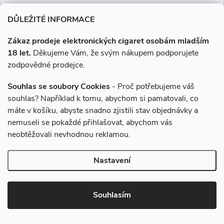
189 Kč
189 Kč
DŮLEŽITÉ INFORMACE
Momentálně nedostupné
Skladem
Zákaz prodeje elektronických cigaret osobám mladším
18 let.
Děkujeme Vám, že svým nákupem podporujete
ZOBRAZIT
DO KOŠÍKU
zodpovědné prodejce.
Liquid EMPORIO Tropicano
Šťavnatý černý rybíz se vším,
Souhlas se soubory Cookies
- Proč potřebujeme váš
10ml - 0mg
co k tomu patří. Poznejte
souhlas? Například k tomu, abychom si pamatovali, co
autentickou chuť černého
máte v košíku, abyste snadno zjistili stav objednávky a
rybízu s mírně nakyslým
nemuseli se pokaždé přihlašovat, abychom vás
podtónem a sladkým
dozvukem.Šťavnatý černý rybíz
neobtěžovali nevhodnou reklamou.
se...
Nastavení
Souhlasím