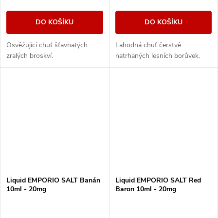
DO KOŠÍKU
DO KOŠÍKU
Osvěžující chuť šťavnatých
Lahodná chuť čerstvě
zralých broskví.
natrhaných lesních borůvek.
Liquid EMPORIO SALT Banán
Liquid EMPORIO SALT Red
10ml - 20mg
Baron 10ml - 20mg