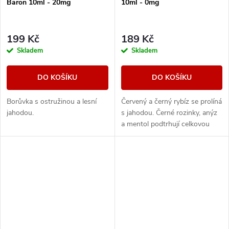
Baron 10ml - 20mg
10ml - 0mg
199 Kč
189 Kč
Skladem
Skladem
DO KOŠÍKU
DO KOŠÍKU
Borůvka s ostružinou a lesní
Červený a černý rybíz se prolíná
jahodou.
s jahodou. Černé rozinky, anýz
a mentol podtrhují celkovou
kompozici.