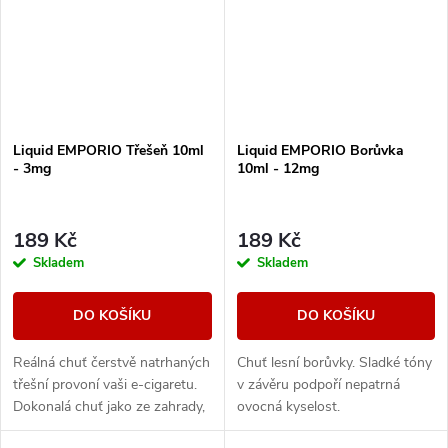
Liquid EMPORIO Třešeň 10ml
Liquid EMPORIO Borůvka
- 3mg
10ml - 12mg
189 Kč
189 Kč
Skladem
Skladem
DO KOŠÍKU
DO KOŠÍKU
Reálná chuť čerstvě natrhaných
Chuť lesní borůvky. Sladké tóny
třešní provoní vaši e-cigaretu.
v závěru podpoří nepatrná
Dokonalá chuť jako ze zahrady,
ovocná kyselost.
šťavnatá, výrazná a