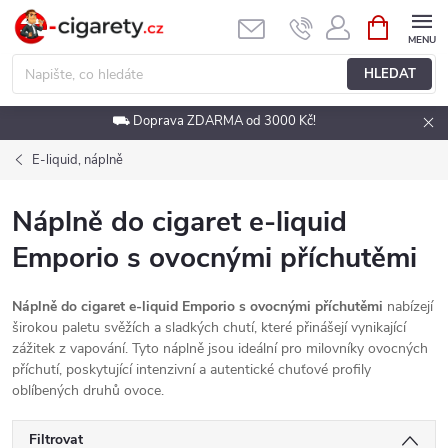
Přejít
NÁKUPNÍ
KOŠÍK
na
obsah
HLEDAT
⛟ Doprava ZDARMA od 3000 Kč!
E-liquid, náplně
Náplně do cigaret e-liquid
Emporio s ovocnými příchutěmi
Náplně do cigaret e-liquid Emporio s ovocnými příchutěmi
nabízejí
širokou paletu svěžích a sladkých chutí, které přinášejí vynikající
zážitek z vapování. Tyto náplně jsou ideální pro milovníky ovocných
příchutí, poskytující intenzivní a autentické chuťové profily
oblíbených druhů ovoce.
Filtrovat