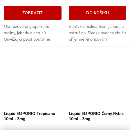
ZOBRAZIT
DO KOŠÍKU
Mix růžového grapefruitu,
Borůvka, malina, lesní jahoda a
maliny, jahody a citrusů.
ostružina. Sladká ovocná chuť s
Osvěžující pocit podtrhne
příjemně lékořicovým
jemný "cooling".
dozvukem.
Liquid EMPORIO Tropicano
Liquid EMPORIO Černý Rybíz
10ml - 3mg
10ml - 3mg