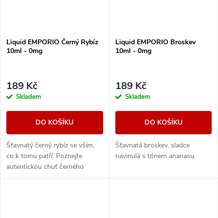
Liquid EMPORIO Černý Rybíz
Liquid EMPORIO Broskev
10ml - 0mg
10ml - 0mg
189 Kč
189 Kč
Skladem
Skladem
DO KOŠÍKU
DO KOŠÍKU
Šťavnatý černý rybíz se vším,
Šťavnatá broskev, sladce
co k tomu patří. Poznejte
navinulá s tónem ananasu.
autentickou chuť černého
rybízu s mírně nakyslým
podtónem a sladkým
dozvukem.Šťavnatý černý rybíz
se...