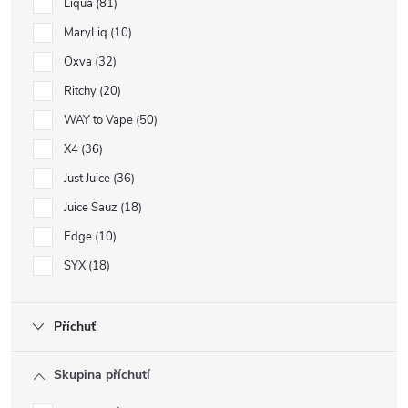
Liqua
81
MaryLiq
10
Oxva
32
Ritchy
20
WAY to Vape
50
X4
36
Just Juice
36
Juice Sauz
18
Edge
10
SYX
18
Příchuť
Skupina příchutí