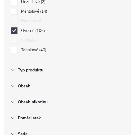
Dezertové
2
Mentolové
14
Nápojové
0
Ovocné
106
Sladké
0
Tabákové
40
Typ produktu
Obsah
Obsah nikotinu
Poměr látek
Série