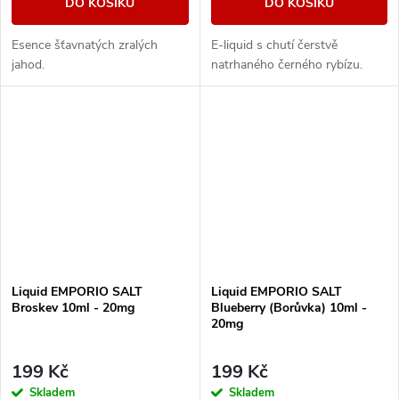
DO KOŠÍKU
DO KOŠÍKU
Esence šťavnatých zralých
E-liquid s chutí čerstvě
jahod.
natrhaného černého rybízu.
Liquid EMPORIO SALT
Liquid EMPORIO SALT
Broskev 10ml - 20mg
Blueberry (Borůvka) 10ml -
20mg
199 Kč
199 Kč
Skladem
Skladem