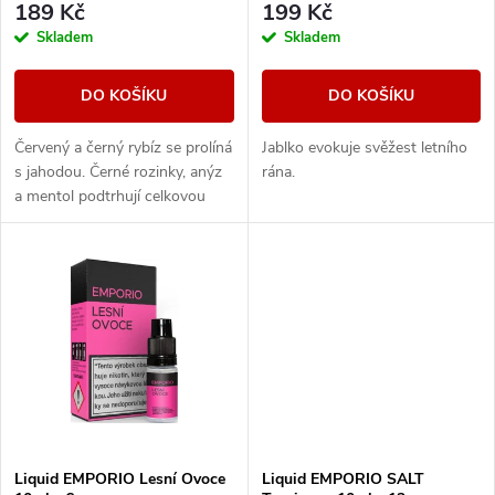
r
189 Kč
199 Kč
o
Skladem
Skladem
o
d
DO KOŠÍKU
DO KOŠÍKU
d
u
Červený a černý rybíz se prolíná
Jablko evokuje svěžest letního
u
s jahodou. Černé rozinky, anýz
rána.
k
a mentol podtrhují celkovou
k
kompozici.
t
t
ů
ů
Liquid EMPORIO Lesní Ovoce
Liquid EMPORIO SALT