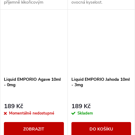
příjemně lékořicovým
ovocná kyselost.
dozvukem.
Liquid EMPORIO Agave 10ml
Liquid EMPORIO Jahoda 10ml
- 0mg
- 3mg
189 Kč
189 Kč
Momentálně nedostupné
Skladem
ZOBRAZIT
DO KOŠÍKU