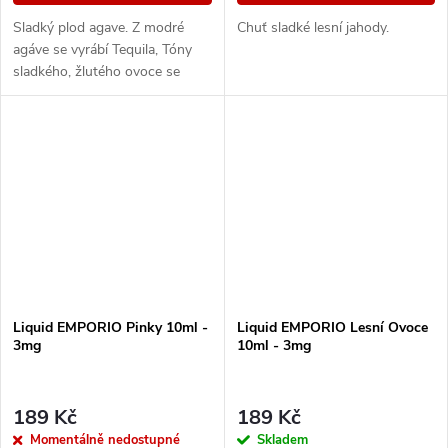
Sladký plod agave. Z modré
Chuť sladké lesní jahody.
agáve se vyrábí Tequila, Tóny
sladkého, žlutého ovoce se
prolínají s jemnou kyselostí.
Chuť vymačkané šťávy z plodů
se objevuje v...
Liquid EMPORIO Pinky 10ml -
Liquid EMPORIO Lesní Ovoce
3mg
10ml - 3mg
189 Kč
189 Kč
Momentálně nedostupné
Skladem