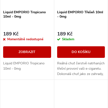
Liquid EMPORIO Tropicano
Liquid EMPORIO Třešeň 10ml
10ml - 0mg
- 0mg
189 Kč
189 Kč
Momentálně nedostupné
Skladem
ZOBRAZIT
DO KOŠÍKU
Liquid EMPORIO Tropicano
Reálná chuť čerstvě natrhaných
10ml - 0mg
třešní provoní vaši e-cigaretu.
Dokonalá chuť jako ze zahrady,
šťavnatá, výrazná a
nespoutaná.