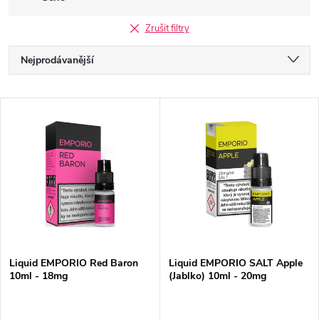
Zrušit filtry
Ř
Nejprodávanější
a
Doporučujeme
V
Nejlevnější
z
ý
Nejdražší
e
p
Abecedně
n
i
í
s
Liquid EMPORIO Red Baron
Liquid EMPORIO SALT Apple
p
10ml - 18mg
(Jablko) 10ml - 20mg
p
r