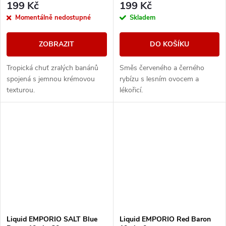
199 Kč
199 Kč
Momentálně nedostupné
Skladem
ZOBRAZIT
DO KOŠÍKU
Tropická chuť zralých banánů
Směs červeného a černého
spojená s jemnou krémovou
rybízu s lesním ovocem a
texturou.
lékořicí.
Liquid EMPORIO SALT Blue
Liquid EMPORIO Red Baron