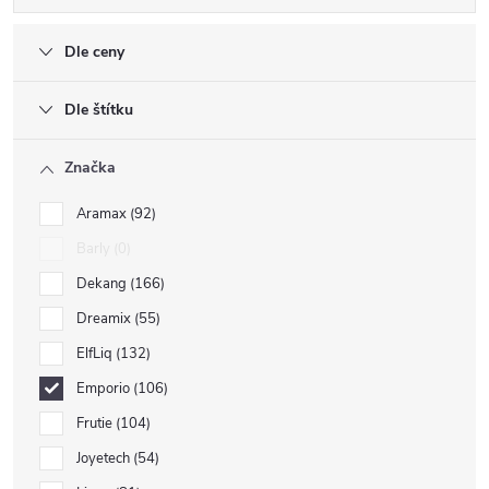
Dle ceny
Dle štítku
Značka
Aramax
92
Barly
0
Dekang
166
Dreamix
55
ElfLiq
132
Emporio
106
Frutie
104
Joyetech
54