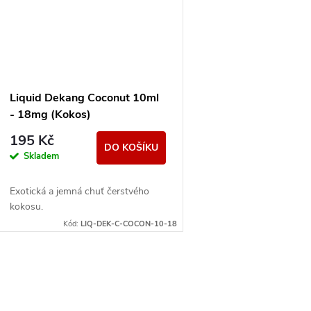
Liquid Dekang Coconut 10ml
- 18mg (Kokos)
195 Kč
DO KOŠÍKU
Skladem
Exotická a jemná chuť čerstvého
kokosu.
Kód:
LIQ-DEK-C-COCON-10-18
O