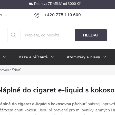
⛟ Doprava ZDARMA od 3000 Kč!
+420 775 110 600
ky
Podmínky ochrany osobních údajů
Velkoobchod
Pokyny k p
obchod@e-cigarety.cz
HLEDAT
Báze a příchutě
Atomizéry a hlavy
sovou příchutí
Náplně do cigaret e-liquid s kokoso
áplně do cigaret e-liquid s kokosovou příchutí
nabízejí opravd
ážitkem chuti kokosu. Jsou připravené pro milovníky jemných i i