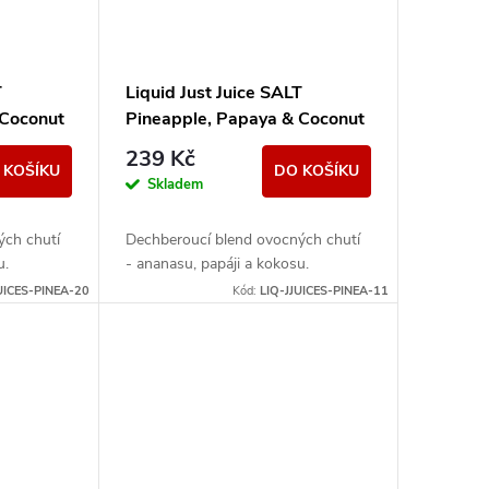
T
Liquid Just Juice SALT
 Coconut
Pineapple, Papaya & Coconut
10ml - 11mg
239 Kč
 KOŠÍKU
DO KOŠÍKU
Skladem
ých chutí
Dechberoucí blend ovocných chutí
u.
- ananasu, papáji a kokosu.
UICES-PINEA-20
Kód:
LIQ-JJUICES-PINEA-11