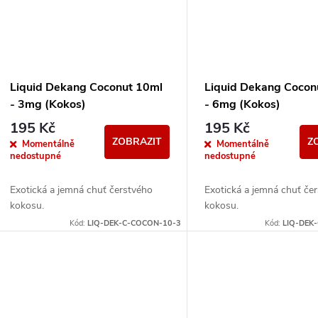
Liquid Dekang Coconut 10ml
Liquid Dekang Cocon
- 3mg (Kokos)
- 6mg (Kokos)
195 Kč
195 Kč
ZOBRAZIT
Z
Momentálně
Momentálně
nedostupné
nedostupné
Exotická a jemná chuť čerstvého
Exotická a jemná chuť če
kokosu.
kokosu.
Kód:
LIQ-DEK-C-COCON-10-3
Kód:
LIQ-DEK