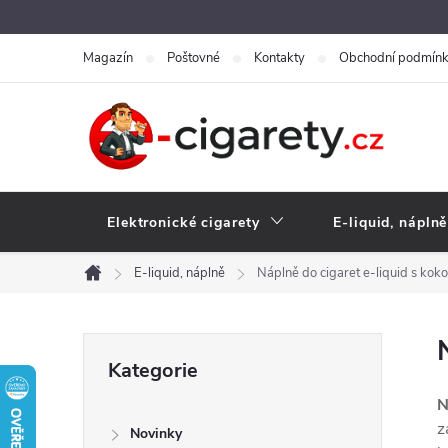
Přejít
na
Magazín
Poštovné
Kontakty
Obchodní podmín
obsah
Elektronické cigarety
E-liquid, náplně
E-liquid, náplně
Náplně do cigaret e-liquid s koko
Domů
P
Přeskočit
Kategorie
kategorie
o
N
z
Novinky