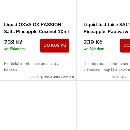
Liquid OXVA OX PASSION
Liquid Just Juice SAL
Salts Pineapple Coconut 10ml
Pineapple, Papaya &
- 10mg
10ml - 20mg
239 Kč
239 Kč
DO KOŠÍKU
DO
Skladem
Skladem
Exotická kombinace ananasu a
Dechberoucí blend ovocn
kokosu.
- ananasu, papáji a kokos
Kód:
LIQ-OXVA-PINCOCO-10
Kód:
LIQ-JJ