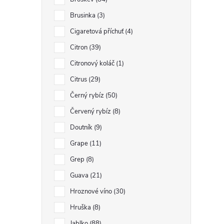
l
Brusinka
3
Cigaretová příchuť
4
Citron
39
Citronový koláč
1
Citrus
29
Černý rybíz
50
Červený rybíz
8
í
Doutník
9
Grape
11
r
Grep
8
Guava
21
Hroznové víno
30
Hruška
8
Jablko
88