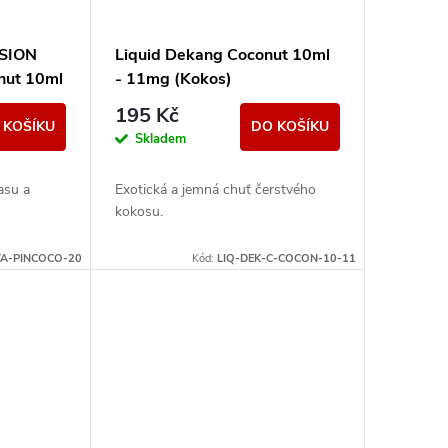
SSION
Liquid Dekang Coconut 10ml
nut 10ml
- 11mg (Kokos)
195 Kč
 KOŠÍKU
DO KOŠÍKU
Skladem
asu a
Exotická a jemná chuť čerstvého
kokosu.
VA-PINCOCO-20
Kód:
LIQ-DEK-C-COCON-10-11