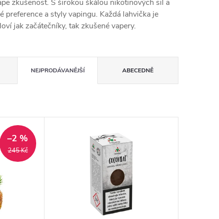
vape zkušenost. S širokou škálou nikotinových sil a
é preference a styly vapingu. Každá lahvička je
oví jak začátečníky, tak zkušené vapery.
NEJPRODÁVANĚJŠÍ
ABECEDNĚ
–2 %
245 Kč