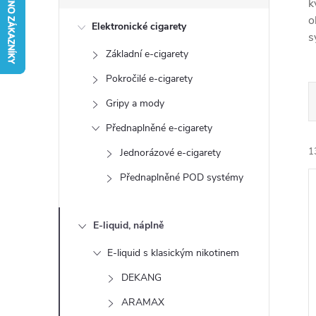
s
k
o
Elektronické cigarety
t
s
Základní e-cigarety
r
Pokročilé e-cigarety
a
Gripy a mody
Přednaplněné e-cigarety
n
1
Jednorázové e-cigarety
n
Přednaplněné POD systémy
í
E-liquid, náplně
p
E-liquid s klasickým nikotinem
í
a
DEKANG
i
ARAMAX