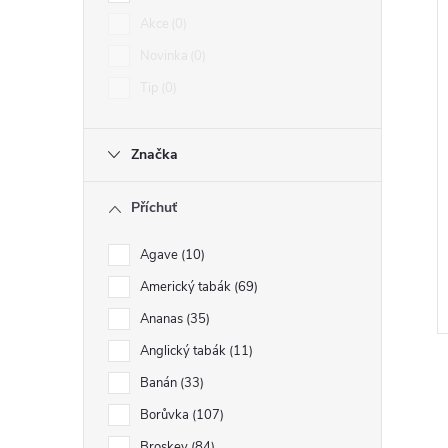
Akce
0
Novinka
0
Tip
0
Značka
Příchuť
Agave
10
Americký tabák
69
Ananas
35
Anglický tabák
11
Banán
33
Borůvka
107
Broskev
84