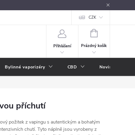
oužívání
Návody k použití
Vše o e-kouření
CZK
Nákupní rádce
NÁKUPNÍ
KOŠÍK
Prázdný košík
Přihlášení
Bylinné vaporizéry
CBD
Novinky
A
vou příchutí
ový požitek z vapingu s autentickým a bohatým
ntenzivních chutí. Tyto náplně jsou vyrobeny z