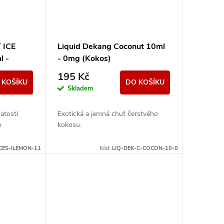
T ICE
Liquid Dekang Coconut 10ml
l -
- 0mg (Kokos)
195 Kč
 KOŠÍKU
DO KOŠÍKU
Skladem
atosti
Exotická a jemná chuť čerstvého
o
kokosu.
ICES-ILEMON-11
Kód:
LIQ-DEK-C-COCON-10-0