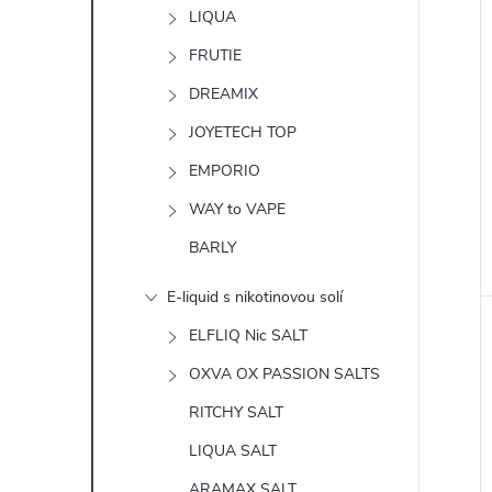
n
LIQUA
e
FRUTIE
DREAMIX
l
JOYETECH TOP
EMPORIO
WAY to VAPE
BARLY
E-liquid s nikotinovou solí
ELFLIQ Nic SALT
OXVA OX PASSION SALTS
RITCHY SALT
LIQUA SALT
ARAMAX SALT