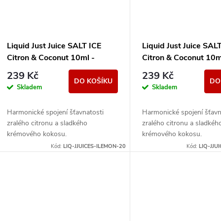
Liquid Just Juice SALT ICE
Liquid Just Juice SAL
Citron & Coconut 10ml -
Citron & Coconut 10m
20mg
11mg
239 Kč
239 Kč
DO KOŠÍKU
DO
Skladem
Skladem
Harmonické spojení šťavnatosti
Harmonické spojení šťavn
zralého citronu a sladkého
zralého citronu a sladkéh
krémového kokosu.
krémového kokosu.
Kód:
LIQ-JJUICES-ILEMON-20
Kód:
LIQ-JJU