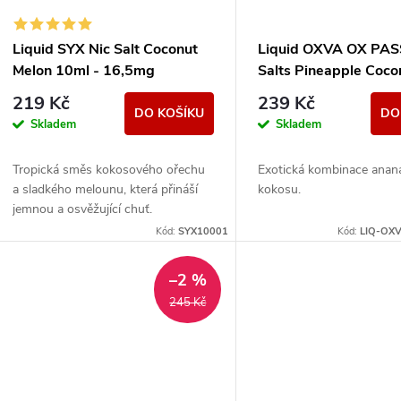
s
r
p
Liquid SYX Nic Salt Coconut
Liquid OXVA OX PA
o
Melon 10ml - 16,5mg
Salts Pineapple Coco
r
- 20mg
219 Kč
239 Kč
d
DO KOŠÍKU
DO
Skladem
Skladem
o
u
Tropická směs kokosového ořechu
Exotická kombinace anan
d
a sladkého melounu, která přináší
kokosu.
k
jemnou a osvěžující chuť.
u
Kód:
SYX10001
Kód:
LIQ-OX
t
k
–2 %
ů
245 Kč
t
ů