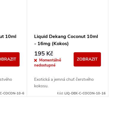
ut 10ml
Liquid Dekang Coconut 10ml
- 16mg (Kokos)
195 Kč
OBRAZIT
ZOBRAZIT
Momentálně
nedostupné
rstvého
Exotická a jemná chuť čerstvého
kokosu.
-C-COCON-10-6
Kód:
LIQ-DEK-C-COCON-10-16