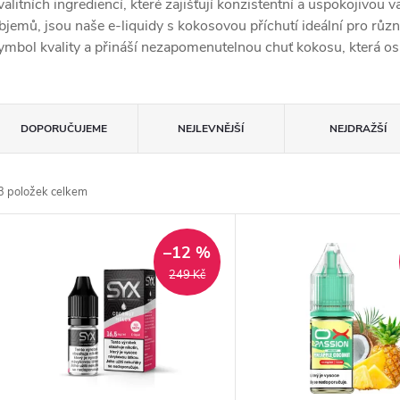
valitních ingrediencí, které zajišťují konzistentní a uspokojivou 
bjemů, jsou naše e-liquidy s kokosovou příchutí ideální pro různ
ymbol kvality a přináší nezapomenutelnou chuť kokosu, která osl
Ř
DOPORUČUJEME
NEJLEVNĚJŠÍ
NEJDRAŽŠÍ
a
3
položek celkem
z
V
e
–12 %
ý
249 Kč
n
p
p