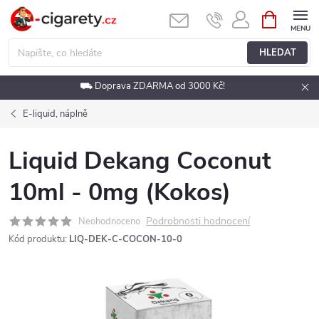
Přejít
NÁKUPNÍ
KOŠÍK
na
obsah
HLEDAT
⛟ Doprava ZDARMA od 3000 Kč!
E-liquid, náplně
Liquid Dekang Coconut
10ml - 0mg (Kokos)
Podrobnosti hodnocení
Neohodnoceno
Kód produktu:
LIQ-DEK-C-COCON-10-0