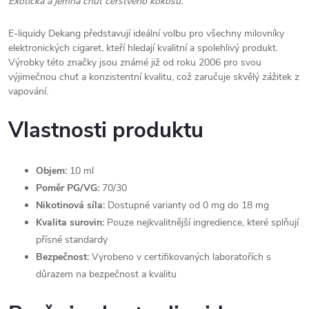
Exotická a jemná chuť čerstvého kokosu.
E-liquidy Dekang představují ideální volbu pro všechny milovníky
elektronických cigaret, kteří hledají kvalitní a spolehlivý produkt.
Výrobky této značky jsou známé již od roku 2006 pro svou
výjimečnou chuť a konzistentní kvalitu, což zaručuje skvělý zážitek z
vapování.
Vlastnosti produktu
Objem:
10 ml
Poměr PG/VG:
70/30
Nikotinová síla:
Dostupné varianty od 0 mg do 18 mg
Kvalita surovin:
Pouze nejkvalitnější ingredience, které splňují
přísné standardy
Bezpečnost:
Vyrobeno v certifikovaných laboratořích s
důrazem na bezpečnost a kvalitu