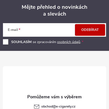
Mějte přehled o novinkách
a slevách
Z
á
E-mail
ODEBÍRAT
p
SOUHLASÍM
se zpracováním
osobních údajů
.
a
t
í
obchod
@
e-cigarety.cz