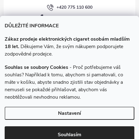
+420 775 110 600
facebook.com/e-cigarety.cz
DŮLEŽITÉ INFORMACE
Zákaz prodeje elektronických cigaret osobám mladším
18 let.
Děkujeme Vám, že svým nákupem podporujete
zodpovědné prodejce.
Souhlas se soubory Cookies
- Proč potřebujeme váš
souhlas? Například k tomu, abychom si pamatovali, co
máte v košíku, abyste snadno zjistili stav objednávky a
Instagram
nemuseli se pokaždé přihlašovat, abychom vás
neobtěžovali nevhodnou reklamou.
Copyright 2026
e-cigarety.cz
. Všechna práva vyhrazena.
Upravit
Nastavení
nastavení cookies
Vytvořil Shoptet
Souhlasím