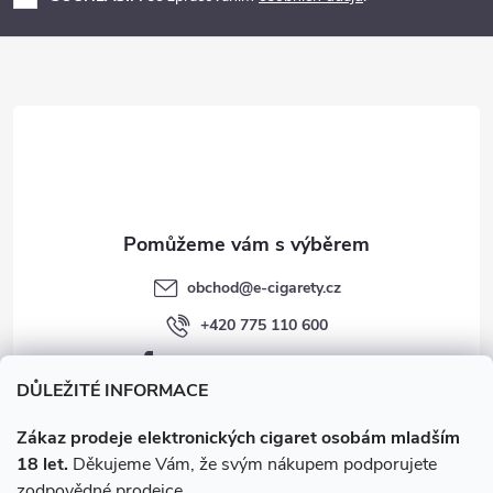
p
a
r
t
v
í
k
y
v
obchod
@
e-cigarety.cz
ý
+420 775 110 600
p
facebook.com/e-cigarety.cz
i
DŮLEŽITÉ INFORMACE
s
Zákaz prodeje elektronických cigaret osobám mladším
18 let.
Děkujeme Vám, že svým nákupem podporujete
u
zodpovědné prodejce.