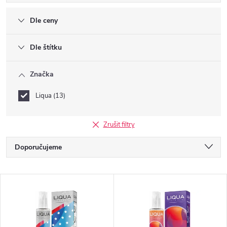
Dle ceny
Dle štítku
Značka
Liqua
13
Zrušit filtry
Ř
Doporučujeme
a
Nejlevnější
V
Nejdražší
z
ý
Nejprodávanější
e