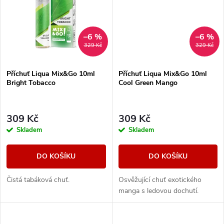
t
ů
ů
–6 %
–6 %
329 Kč
329 Kč
Příchuť Liqua Mix&Go 10ml
Příchuť Liqua Mix&Go 10ml
Bright Tobacco
Cool Green Mango
309 Kč
309 Kč
Skladem
Skladem
DO KOŠÍKU
DO KOŠÍKU
Čistá tabáková chuť.
Osvěžující chuť exotického
manga s ledovou dochutí.