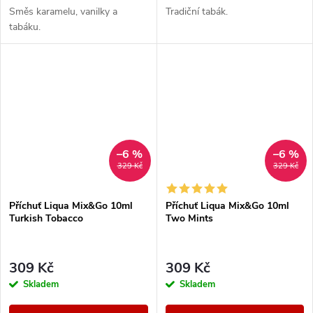
Směs karamelu, vanilky a
Tradiční tabák.
tabáku.
–6 %
–6 %
329 Kč
329 Kč
Příchuť Liqua Mix&Go 10ml
Příchuť Liqua Mix&Go 10ml
Turkish Tobacco
Two Mints
309 Kč
309 Kč
Skladem
Skladem