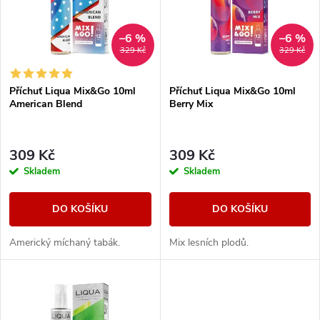
p
Abecedně
n
i
–6 %
–6 %
329 Kč
329 Kč
í
s
Příchuť Liqua Mix&Go 10ml
Příchuť Liqua Mix&Go 10ml
p
American Blend
Berry Mix
p
r
r
309 Kč
309 Kč
o
Skladem
Skladem
o
d
DO KOŠÍKU
DO KOŠÍKU
d
u
Americký míchaný tabák.
Mix lesních plodů.
u
k
k
t