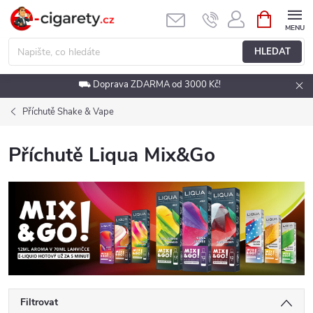
Přejít
NÁKUPNÍ
KOŠÍK
na
obsah
HLEDAT
⛟ Doprava ZDARMA od 3000 Kč!
Příchutě Shake & Vape
Příchutě Liqua Mix&Go
Filtrovat