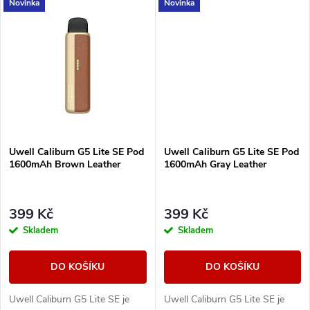
Novinka
Novinka
technologií PRO-FOCS 4.0 pro
technologií PRO-FOCS 4.0 pro
t
maximálně čistou...
maximálně čistou...
t
ů
ů
Uwell Caliburn G5 Lite SE Pod
Uwell Caliburn G5 Lite SE Pod
1600mAh Brown Leather
1600mAh Gray Leather
399 Kč
399 Kč
Skladem
Skladem
DO KOŠÍKU
DO KOŠÍKU
Uwell Caliburn G5 Lite SE je
Uwell Caliburn G5 Lite SE je