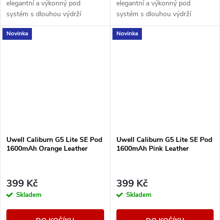
elegantní a výkonný pod
elegantní a výkonný pod
systém s dlouhou výdrží
systém s dlouhou výdrží
baterie, duální regulací airflow a
baterie, duální regulací airflow a
Novinka
Novinka
technologií PRO-FOCS 4.0 pro
technologií PRO-FOCS 4.0 pro
maximálně čistou...
maximálně čistou...
Uwell Caliburn G5 Lite SE Pod
Uwell Caliburn G5 Lite SE Pod
1600mAh Orange Leather
1600mAh Pink Leather
399 Kč
399 Kč
Skladem
Skladem