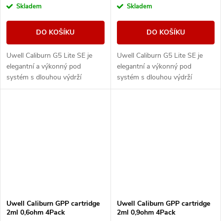
Skladem
Skladem
DO KOŠÍKU
DO KOŠÍKU
Uwell Caliburn G5 Lite SE je
Uwell Caliburn G5 Lite SE je
elegantní a výkonný pod
elegantní a výkonný pod
systém s dlouhou výdrží
systém s dlouhou výdrží
baterie, duální regulací airflow a
baterie, duální regulací airflow a
technologií PRO-FOCS 4.0 pro
technologií PRO-FOCS 4.0 pro
maximálně čistou...
maximálně čistou...
Uwell Caliburn GPP cartridge
Uwell Caliburn GPP cartridge
2ml 0,6ohm 4Pack
2ml 0,9ohm 4Pack