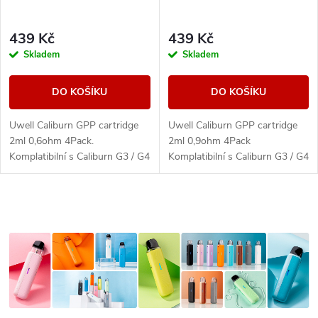
439 Kč
439 Kč
Skladem
Skladem
DO KOŠÍKU
DO KOŠÍKU
Uwell Caliburn GPP cartridge
Uwell Caliburn GPP cartridge
2ml 0,6ohm 4Pack.
2ml 0,9ohm 4Pack
Komplatibilní s Caliburn G3 / G4
Komplatibilní s Caliburn G3 / G4
a G5. Balení obsahuje 4ks.
a G5. Balení obsahuje 4ks.
O
v
l
á