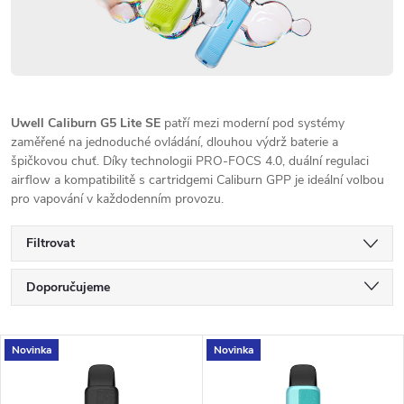
Uwell Caliburn G5 Lite SE
patří mezi moderní pod systémy
zaměřené na jednoduché ovládání, dlouhou výdrž baterie a
špičkovou chuť. Díky technologii PRO-FOCS 4.0, duální regulaci
airflow a kompatibilitě s cartridgemi Caliburn GPP je ideální volbou
pro vapování v každodenním provozu.
Filtrovat
Ř
Doporučujeme
a
Nejlevnější
V
Novinka
Novinka
Nejdražší
z
ý
Nejprodávanější