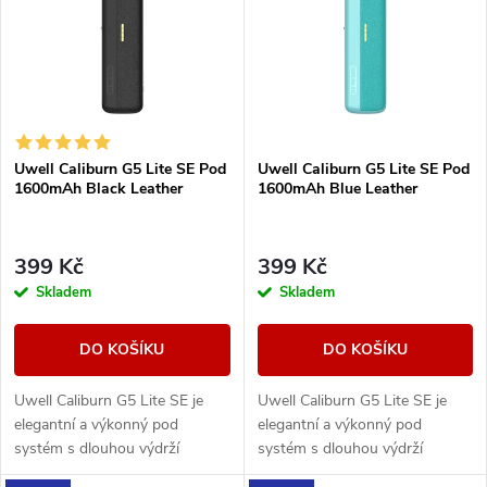
e
p
Abecedně
n
i
í
s
Uwell Caliburn G5 Lite SE Pod
Uwell Caliburn G5 Lite SE Pod
p
1600mAh Black Leather
1600mAh Blue Leather
p
r
r
399 Kč
399 Kč
o
Skladem
Skladem
o
d
DO KOŠÍKU
DO KOŠÍKU
d
u
Uwell Caliburn G5 Lite SE je
Uwell Caliburn G5 Lite SE je
u
elegantní a výkonný pod
elegantní a výkonný pod
k
systém s dlouhou výdrží
systém s dlouhou výdrží
k
baterie, duální regulací airflow a
baterie, duální regulací airflow a