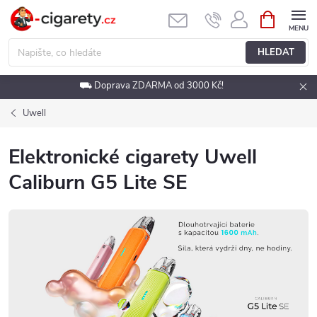
Přejít
NÁKUPNÍ
KOŠÍK
na
obsah
HLEDAT
⛟ Doprava ZDARMA od 3000 Kč!
Uwell
Elektronické cigarety Uwell
Caliburn G5 Lite SE