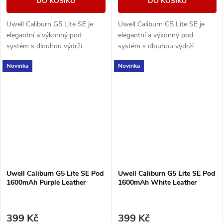
DO KOŠÍKU
DO KOŠÍKU
Uwell Caliburn G5 Lite SE je
Uwell Caliburn G5 Lite SE je
elegantní a výkonný pod
elegantní a výkonný pod
systém s dlouhou výdrží
systém s dlouhou výdrží
baterie, duální regulací airflow a
baterie, duální regulací airflow a
Novinka
Novinka
technologií PRO-FOCS 4.0 pro
technologií PRO-FOCS 4.0 pro
maximálně čistou...
maximálně čistou...
Uwell Caliburn G5 Lite SE Pod
Uwell Caliburn G5 Lite SE Pod
1600mAh Purple Leather
1600mAh White Leather
399 Kč
399 Kč