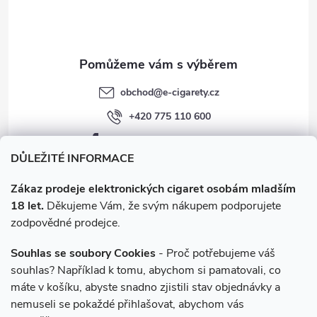
p
í
i
s
u
obchod
@
e-cigarety.cz
+420 775 110 600
facebook.com/e-cigarety.cz
DŮLEŽITÉ INFORMACE
Zákaz prodeje elektronických cigaret osobám mladším
18 let.
Děkujeme Vám, že svým nákupem podporujete
zodpovědné prodejce.
Souhlas se soubory Cookies
- Proč potřebujeme váš
souhlas? Například k tomu, abychom si pamatovali, co
máte v košíku, abyste snadno zjistili stav objednávky a
Instagram
nemuseli se pokaždé přihlašovat, abychom vás