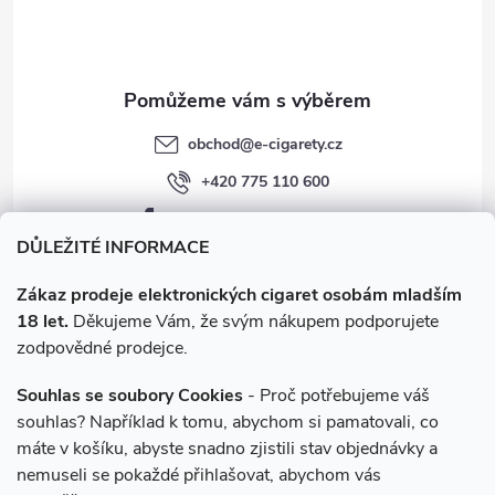
í
k
y
v
obchod
@
e-cigarety.cz
ý
+420 775 110 600
p
facebook.com/e-cigarety.cz
i
DŮLEŽITÉ INFORMACE
s
Zákaz prodeje elektronických cigaret osobám mladším
18 let.
Děkujeme Vám, že svým nákupem podporujete
u
zodpovědné prodejce.
Souhlas se soubory Cookies
- Proč potřebujeme váš
souhlas? Například k tomu, abychom si pamatovali, co
máte v košíku, abyste snadno zjistili stav objednávky a
Instagram
nemuseli se pokaždé přihlašovat, abychom vás