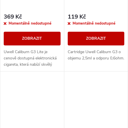
369 Kč
119 Kč
Momentálně nedostupné
Momentálně nedostupné
ZOBRAZIT
ZOBRAZIT
Uwell Caliburn G3 Lite je
Cartridge Uwell Caliburn G3 o
cenově dostupná elektronická
objemu 2,5ml a odporu 0,6ohm.
cigareta, která nabízí skvělý
poměr ceny a výkonu. I přes
svou nízkou cenu přináší
vlastnosti, které...