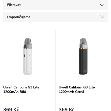
Filtrovat
Ř
Doporučujeme
a
Nejlevnější
V
Nejdražší
z
ý
Nejprodávanější
e
p
Abecedně
n
i
í
s
Uwell Caliburn G3 Lite
Uwell Caliburn G3 Lite
p
1200mAh Bílá
1200mAh Černá
p
r
r
369 Kč
369 Kč