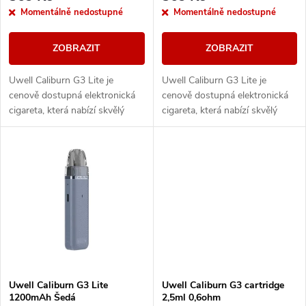
o
Momentálně nedostupné
Momentálně nedostupné
o
d
ZOBRAZIT
ZOBRAZIT
d
u
Uwell Caliburn G3 Lite je
Uwell Caliburn G3 Lite je
u
cenově dostupná elektronická
cenově dostupná elektronická
k
cigareta, která nabízí skvělý
cigareta, která nabízí skvělý
k
poměr ceny a výkonu. I přes
poměr ceny a výkonu. I přes
svou nízkou cenu přináší
svou nízkou cenu přináší
t
vlastnosti, které...
vlastnosti, které...
t
ů
ů
Uwell Caliburn G3 Lite
Uwell Caliburn G3 cartridge
1200mAh Šedá
2,5ml 0,6ohm