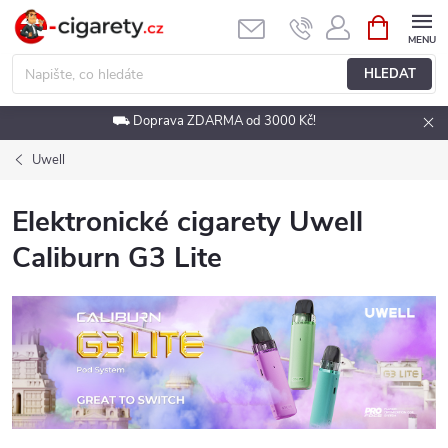
Přejít
NÁKUPNÍ
KOŠÍK
na
obsah
HLEDAT
⛟ Doprava ZDARMA od 3000 Kč!
Uwell
Elektronické cigarety Uwell
Caliburn G3 Lite