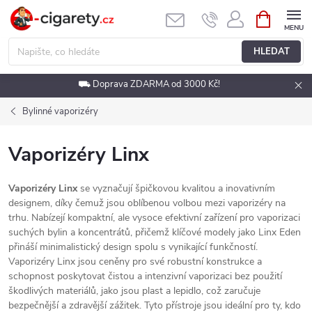
Přejít
NÁKUPNÍ
KOŠÍK
na
obsah
HLEDAT
⛟ Doprava ZDARMA od 3000 Kč!
Bylinné vaporizéry
Vaporizéry Linx
Vaporizéry Linx
se vyznačují špičkovou kvalitou a inovativním
designem, díky čemuž jsou oblíbenou volbou mezi vaporizéry na
trhu. Nabízejí kompaktní, ale vysoce efektivní zařízení pro vaporizaci
suchých bylin a koncentrátů, přičemž klíčové modely jako Linx Eden
přináší minimalistický design spolu s vynikající funkčností.
Vaporizéry Linx jsou ceněny pro své robustní konstrukce a
schopnost poskytovat čistou a intenzivní vaporizaci bez použití
škodlivých materiálů, jako jsou plast a lepidlo, což zaručuje
bezpečnější a zdravější zážitek. Tyto přístroje jsou ideální pro ty, kdo