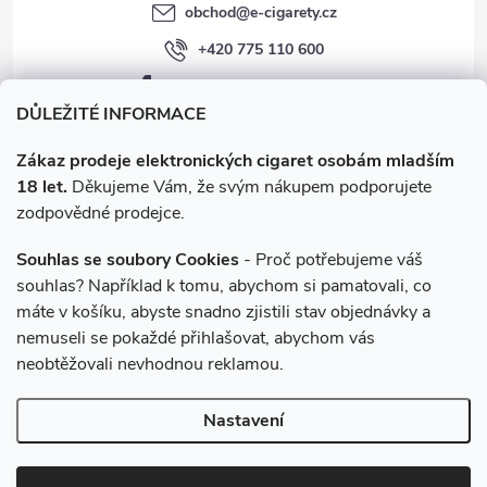
obchod
@
e-cigarety.cz
ý
+420 775 110 600
p
facebook.com/e-cigarety.cz
i
DŮLEŽITÉ INFORMACE
s
Zákaz prodeje elektronických cigaret osobám mladším
18 let.
Děkujeme Vám, že svým nákupem podporujete
u
zodpovědné prodejce.
Souhlas se soubory Cookies
- Proč potřebujeme váš
souhlas? Například k tomu, abychom si pamatovali, co
máte v košíku, abyste snadno zjistili stav objednávky a
Instagram
nemuseli se pokaždé přihlašovat, abychom vás
neobtěžovali nevhodnou reklamou.
Copyright 2026
e-cigarety.cz
. Všechna práva vyhrazena.
Upravit
Nastavení
nastavení cookies
Vytvořil Shoptet