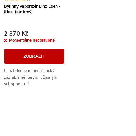
s
Bylinný vaporizér Linx Eden -
p
Steel (stříbrný)
p
r
r
2 370 Kč
o
Momentálně nedostupné
o
d
ZOBRAZIT
d
u
Linx Eden je minimalistický
u
zázrak s některými úžasnými
k
schopnostmi.
k
t
t
O
ů
v
ů
l