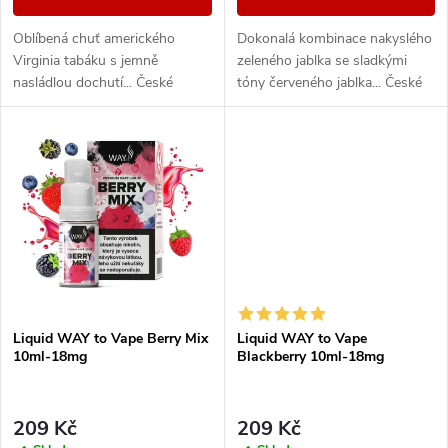
d
u
Oblíbená chuť amerického
Dokonalá kombinace nakyslého
u
Virginia tabáku s jemně
zeleného jablka se sladkými
k
nasládlou dochutí... České
tóny červeného jablka... České
k
liquidy WAY to Vape jsou díky
liquidy WAY to Vape jsou díky
vyváženému poměru složek
vyváženému poměru složek
t
50PG/50VG vhodné do všech...
50PG/50VG...
t
ů
ů
Liquid WAY to Vape Berry Mix
Liquid WAY to Vape
10ml-18mg
Blackberry 10ml-18mg
209 Kč
209 Kč