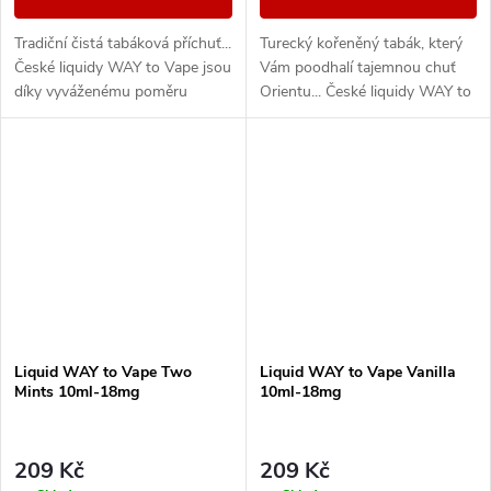
Tradiční čistá tabáková příchuť...
Turecký kořeněný tabák, který
České liquidy WAY to Vape jsou
Vám poodhalí tajemnou chuť
díky vyváženému poměru
Orientu... České liquidy WAY to
složek 50PG/50VG vhodné do
Vape jsou díky vyváženému
všech typů elektronických
poměru složek 50PG/50VG
cigaret. Při...
vhodné do všech...
Liquid WAY to Vape Two
Liquid WAY to Vape Vanilla
Mints 10ml-18mg
10ml-18mg
209 Kč
209 Kč