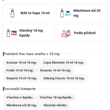
d
a
Nikotinová sůl 20
WAY to Vape 10 ml
mg
c
í
Všechny 18 mg
Podle příchuti
liquidy
p
r
Podobné free-base značky s 18 mg
v
Aramax 10 ml 18 mg
Liqua Elements 10 ml 18 mg
k
Frutie 10 ml 18 mg
Dreamix 10 ml 18 mg
y
Emporio 10 ml 18 mg
Dekang Classic 10 ml 18 mg
v
Související kategorie
ý
Všechny e-liquidy
Všechny 18 mg liquidy
Nikotinová sůl 20 mg
Klasický nikotin
p