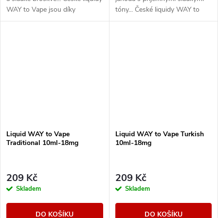
WAY to Vape jsou díky
tóny... České liquidy WAY to
vyváženému poměru složek
Vape jsou díky vyváženému
50PG/50VG vhodné do všech
poměru složek 50PG/50VG
typů...
vhodné do všech typů...
Liquid WAY to Vape
Liquid WAY to Vape Turkish
Traditional 10ml-18mg
10ml-18mg
209 Kč
209 Kč
Skladem
Skladem
DO KOŠÍKU
DO KOŠÍKU