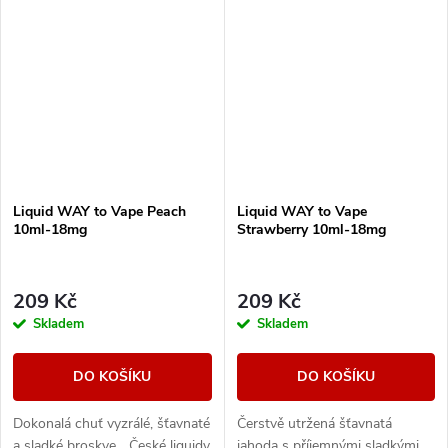
typů elektronických cigaret....
elektronických cigaret....
Liquid WAY to Vape Peach
Liquid WAY to Vape
10ml-18mg
Strawberry 10ml-18mg
209 Kč
209 Kč
Skladem
Skladem
DO KOŠÍKU
DO KOŠÍKU
Dokonalá chuť vyzrálé, šťavnaté
Čerstvě utržená šťavnatá
a sladké broskve... České liquidy
jahoda s příjemnými sladkými