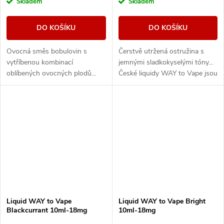
Skladem
Skladem
DO KOŠÍKU
DO KOŠÍKU
Ovocná směs bobulovin s
Čerstvě utržená ostružina s
vytříbenou kombinací
jemnými sladkokyselými tóny...
oblíbených ovocných plodů...
České liquidy WAY to Vape jsou
České liquidy WAY to Vape jsou
díky vyváženému poměru
díky vyváženému poměru
složek 50PG/50VG vhodné do
složek 50PG/50VG vhodné do...
všech typů...
Liquid WAY to Vape
Liquid WAY to Vape Bright
Blackcurrant 10ml-18mg
10ml-18mg