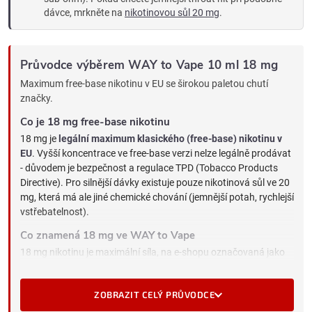
dávce, mrkněte na
nikotinovou sůl 20 mg
.
Průvodce výběrem WAY to Vape 10 ml 18 mg
Maximum free-base nikotinu v EU se širokou paletou chutí
značky.
Co je 18 mg free-base nikotinu
18 mg je
legální maximum klasického (free-base) nikotinu v
EU
. Vyšší koncentrace ve free-base verzi nelze legálně prodávat
- důvodem je bezpečnost a regulace TPD (Tobacco Products
Directive). Pro silnější dávky existuje pouze nikotinová sůl ve 20
mg, která má ale jiné chemické chování (jemnější potah, rychlejší
vstřebatelnost).
Co znamená 18 mg ve WAY to Vape
18 mg nikotinu je maximální síla, na e-shopu označovaná jako
"silné". Ve WAY to Vape dává:
Ostrý throat hit
- nejostřejší ve free-base škále, klasický
ZOBRAZIT CELÝ PRŮVODCE
cigaretový pocit.