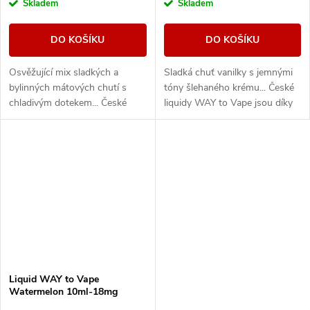
Skladem
Skladem
DO KOŠÍKU
DO KOŠÍKU
Osvěžující mix sladkých a
Sladká chuť vanilky s jemnými
bylinných mátových chutí s
tóny šlehaného krému... České
chladivým dotekem... České
liquidy WAY to Vape jsou díky
liquidy WAY to Vape jsou díky
vyváženému poměru složek
vyváženému poměru složek
50PG/50VG vhodné do všech
50PG/50VG vhodné do...
typů...
Liquid WAY to Vape
Watermelon 10ml-18mg