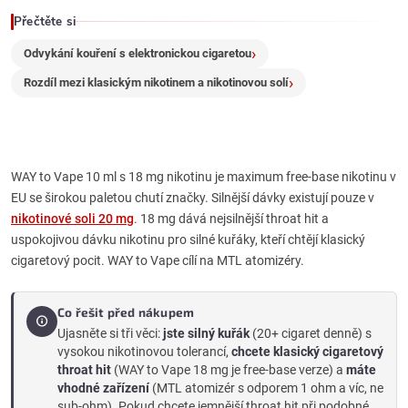
Přečtěte si
i
Odvykání kouření s elektronickou cigaretou
s
Rozdíl mezi klasickým nikotinem a nikotinovou solí
u
WAY to Vape 10 ml s 18 mg nikotinu je maximum free-base nikotinu v
EU se širokou paletou chutí značky. Silnější dávky existují pouze v
nikotinové soli 20 mg
. 18 mg dává nejsilnější throat hit a
uspokojivou dávku nikotinu pro silné kuřáky, kteří chtějí klasický
cigaretový pocit. WAY to Vape cílí na MTL atomizéry.
Co řešit před nákupem
Ujasněte si tři věci:
jste silný kuřák
(20+ cigaret denně) s
vysokou nikotinovou tolerancí,
chcete klasický cigaretový
throat hit
(WAY to Vape 18 mg je free-base verze) a
máte
vhodné zařízení
(MTL atomizér s odporem 1 ohm a víc, ne
sub-ohm). Pokud chcete jemnější throat hit při podobné