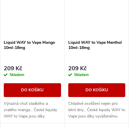
Liquid WAY to Vape Mango
Liquid WAY to Vape Menthol
10ml-18mg
10ml-18mg
209 Kč
209 Kč
Skladem
Skladem
DO KOŠÍKU
DO KOŠÍKU
Výrazná chuť sladkého a
Chladivé osvěžení nejen pro
zralého manga... České liquidy
letní dny... České liquidy WAY to
WAY to Vape jsou díky
Vape jsou díky vyváženému
vyváženému poměru složek
poměru složek 50PG/50VG
50PG/50VG vhodné do všech
vhodné do všech typů