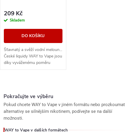
209 Kč
Skladem
DO KOŠÍKU
Šťavnatý a svěží vodní meloun...
České liquidy WAY to Vape jsou
díky vyváženému poměru
složek 50PG/50VG vhodné do
všech typů elektronických
cigaret. Při...
O
v
Pokračujte ve výběru
Pokud chcete WAY to Vape v jiném formátu nebo prozkoumat
l
alternativy se silnějším nikotinem, podívejte se na další
možnosti.
á
WAY to Vape v dalších formátech