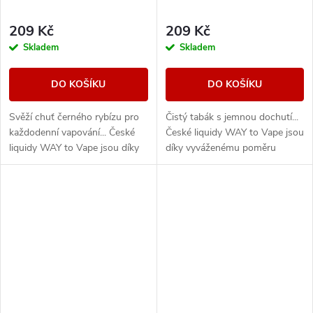
209 Kč
209 Kč
Skladem
Skladem
DO KOŠÍKU
DO KOŠÍKU
Svěží chuť černého rybízu pro
Čistý tabák s jemnou dochutí...
každodenní vapování... České
České liquidy WAY to Vape jsou
liquidy WAY to Vape jsou díky
díky vyváženému poměru
vyváženému poměru složek
složek 50PG/50VG vhodné do
50PG/50VG vhodné do všech
všech typů elektronických
typů...
cigaret. Při...