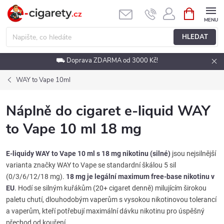
Přejít
NÁKUPNÍ
KOŠÍK
na
obsah
HLEDAT
⛟ Doprava ZDARMA od 3000 Kč!
WAY to Vape 10ml
Náplně do cigaret e-liquid WAY
to Vape 10 ml 18 mg
E-liquidy WAY to Vape 10 ml s 18 mg nikotinu (silné)
jsou nejsilnější
varianta značky WAY to Vape se standardní škálou 5 sil
(0/3/6/12/18 mg).
18 mg je legální maximum free-base nikotinu v
EU
. Hodí se silným kuřákům (20+ cigaret denně) milujícím širokou
paletu chutí, dlouhodobým vaperům s vysokou nikotinovou tolerancí
a vaperům, kteří potřebují maximální dávku nikotinu pro úspěšný
přechod od kouření.