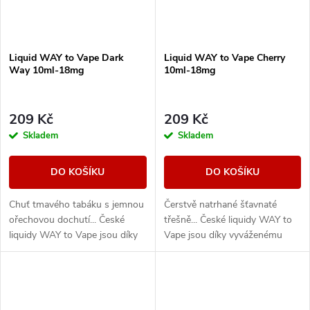
Liquid WAY to Vape Dark
Liquid WAY to Vape Cherry
Way 10ml-18mg
10ml-18mg
209 Kč
209 Kč
Skladem
Skladem
DO KOŠÍKU
DO KOŠÍKU
Chuť tmavého tabáku s jemnou
Čerstvě natrhané šťavnaté
ořechovou dochutí... České
třešně... České liquidy WAY to
liquidy WAY to Vape jsou díky
Vape jsou díky vyváženému
vyváženému poměru složek
poměru složek 50PG/50VG
50PG/50VG vhodné do všech
vhodné do všech typů
typů elektronických...
elektronických cigaret. Při...