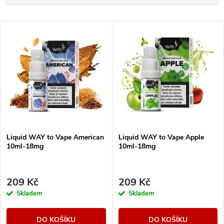
a
Nejlevnější
V
Nejdražší
z
ý
Nejprodávanější
e
p
Abecedně
n
i
í
s
Liquid WAY to Vape American
Liquid WAY to Vape Apple
p
10ml-18mg
10ml-18mg
p
r
r
209 Kč
209 Kč
o
Skladem
Skladem
o
d
DO KOŠÍKU
DO KOŠÍKU