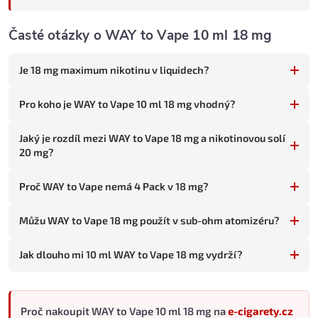
Silný nikotinový projev
- dostatečná dávka i pro silné
kuřáky.
Časté otázky o WAY to Vape 10 ml 18 mg
Intenzivní chuťové vrstvy
- 18 mg dává plně rozvinuté
aroma WAY to Vape.
Je 18 mg maximum nikotinu v liquidech?
Pro koho je WAY to Vape 18 mg vhodný
Tato kombinace maximální síly a široké palety chutí sedí třem
Pro koho je WAY to Vape 10 ml 18 mg vhodný?
skupinám vaperů:
Silní kuřáci milující širokou paletu chutí
(20+ cigaret
Jaký je rozdíl mezi WAY to Vape 18 mg a nikotinovou solí
20 mg?
denně) přecházející z cigaret - potřebují maximální
nikotinový projev a chtějí chuťovou změnu od tabáku.
Proč WAY to Vape nemá 4 Pack v 18 mg?
Dlouhodobí vaperi s vysokou nikotinovou tolerancí
- kterým
slabší síly nestačí.
Můžu WAY to Vape 18 mg použít v sub-ohm atomizéru?
Vaperi v rané fázi vapování
- kteří začínají na maximální síle
a postupně snižují.
Jak dlouho mi 10 ml WAY to Vape 18 mg vydrží?
Pro koho 18 mg NENÍ vhodná
Začátečníci s nízkou nikotinovou tolerancí
- 18 mg může
vyvolat nevolnost, závrať.
Proč nakoupit WAY to Vape 10 ml 18 mg na
Vaperi se sub-ohm atomizéry
- kombinace 18 mg a velké
e-cigarety.cz