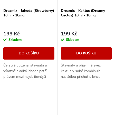
Dreamix - Jahoda (Strawberry)
Dreamix - Kaktus (Dreamy
10ml - 18mg
Cactus) 10ml - 18mg
199 Kč
199 Kč
Skladem
Skladem
DO KOŠÍKU
DO KOŠÍKU
Čerstvě utržená, šťavnatá a
Šťavnatý a příjemně svěží
výrazně sladká jahoda patří
kaktus v sobě kombinuje
právem mezi nejoblíbenější
nasládlou příchuť s lehce
náplně. Silné ovocné tóny
nakyslými tóny.
zanechávají dlouhou a
příjemnou dochuť.