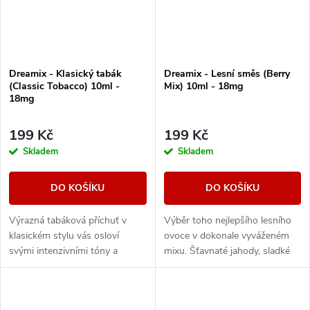
Dreamix - Klasický tabák
Dreamix - Lesní směs (Berry
(Classic Tobacco) 10ml -
Mix) 10ml - 18mg
18mg
199 Kč
199 Kč
Skladem
Skladem
DO KOŠÍKU
DO KOŠÍKU
Výrazná tabáková příchuť v
Výběr toho nejlepšího lesního
klasickém stylu vás osloví
ovoce v dokonale vyváženém
svými intenzivními tóny a
mixu. Šťavnaté jahody, sladké
dřevitou dochutí.
maliny nebo vyzrálé borůvky, to
vše v jedné vynikající náplni.