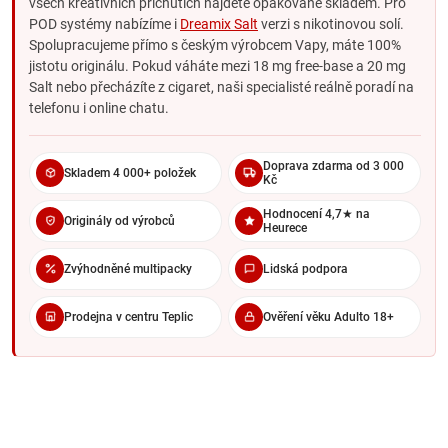
všech kreativních příchutích najdete opakovaně skladem. Pro
cesty, ne cíl.
POD systémy nabízíme i
Dreamix Salt
verzi s nikotinovou solí.
Spolupracujeme přímo s českým výrobcem Vapy, máte 100%
18 mg free-base vs. 20 mg nikotinová sůl
jistotu originálu. Pokud váháte mezi 18 mg free-base a 20 mg
Salt nebo přecházíte z cigaret, naši specialisté reálně poradí na
DREAMIX 18 MG (FREE-BASE)
telefonu i online chatu.
Ostrý throat hit
Klasický cigaretový pocit
Doprava zdarma od 3 000
Skladem 4 000+ položek
Kč
MTL atomizéry
Hodnocení 4,7★ na
Pomalejší vstřebatelnost
Originály od výrobců
Heurece
Zvýhodněné multipacky
Lidská podpora
DREAMIX SALT (20 MG)
Jemný throat hit i ve vysoké dávce
Prodejna v centru Teplic
Ověření věku Adulto 18+
Rychlá vstřebatelnost
POD systémy
Vhodnější pro citlivé krky