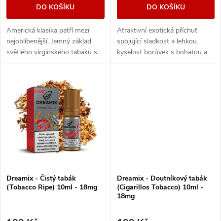
d
DO KOŠÍKU
DO KOŠÍKU
d
u
Americká klasika patří mezi
Atraktivní exotická příchuť
u
nejoblíbenější. Jemný základ
spojující sladkost a lehkou
k
světlého virginského tabáku s
kyselost borůvek s bohatou a
k
sebou nese nenápadné lehce
šťavnatou chutí zralého manga.
nasládlé tóny. Výborná příchuť
Jedinečné aroma, se kterým si
t
pro...
užijete...
t
ů
ů
Dreamix - Čistý tabák
Dreamix - Doutníkový tabák
(Tobacco Ripe) 10ml - 18mg
(Cigarillos Tobacco) 10ml -
18mg