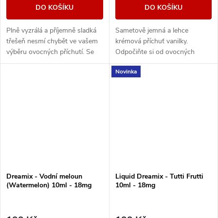
DO KOŠÍKU
DO KOŠÍKU
Plně vyzrálá a příjemně sladká
Sametově jemná a lehce
třešeň nesmí chybět ve vašem
krémová příchuť vanilky.
výběru ovocných příchutí. Se
Odpočiňte si od ovocných
svou věrnou chutí se snadno
náplní a nechte se zlákat
Novinka
stane vaší oblíbenou.
jedinečností vanilkového aroma.
Dreamix - Vodní meloun
Liquid Dreamix - Tutti Frutti
(Watermelon) 10ml - 18mg
10ml - 18mg