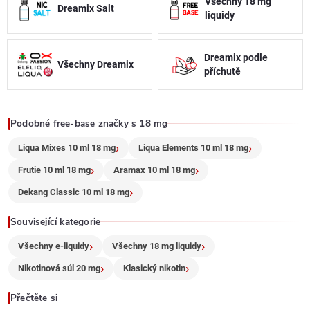
a
Všechny 18 mg
Dreamix Salt
liquidy
c
í
Dreamix podle
Všechny Dreamix
příchutě
p
r
Podobné free-base značky s 18 mg
v
Liqua Mixes 10 ml 18 mg
Liqua Elements 10 ml 18 mg
k
Frutie 10 ml 18 mg
Aramax 10 ml 18 mg
y
Dekang Classic 10 ml 18 mg
v
Související kategorie
ý
Všechny e-liquidy
Všechny 18 mg liquidy
Nikotinová sůl 20 mg
Klasický nikotin
p
Přečtěte si
i