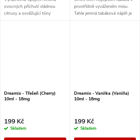
ovocných příchutí vládnou
prvotřídně vyváženém mixu.
citrusy a osvěžující tóny
Tahle jemná tabáková náplň je
exotického ovoce.
ideální pro celodenní vapování.
Dreamix - Třešeň (Cherry)
Dreamix - Vanilka (Vanilla)
10ml - 18mg
10ml - 18mg
199 Kč
199 Kč
Skladem
Skladem