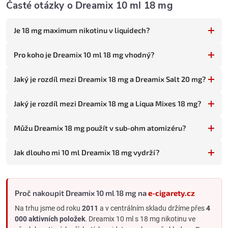
Časté otázky o Dreamix 10 ml 18 mg
Intenzivní chuťové vrstvy
- 18 mg dává plně rozvinuté
komplexní aroma.
Je 18 mg maximum nikotinu v liquidech?
Pro koho je Dreamix 18 mg vhodný
Tato kombinace maximální síly a kreativních mixů sedí třem
Pro koho je Dreamix 10 ml 18 mg vhodný?
skupinám vaperů:
Silní kuřáci milující komplexní chutě
(20+ cigaret denně)
Jaký je rozdíl mezi Dreamix 18 mg a Dreamix Salt 20 mg?
přecházející z cigaret - potřebují maximální nikotinový projev
a chtějí chuťovou změnu od tabáku.
Jaký je rozdíl mezi Dreamix 18 mg a Liqua Mixes 18 mg?
Dlouhodobí vaperi s vysokou nikotinovou tolerancí
- kterým
slabší síly nestačí a milují kreativní chutě.
Můžu Dreamix 18 mg použít v sub-ohm atomizéru?
Vaperi v rané fázi vapování
- kteří začínají na maximální síle
a postupně snižují.
Jak dlouho mi 10 ml Dreamix 18 mg vydrží?
Pro koho 18 mg NENÍ vhodná
Začátečníci s nízkou nikotinovou tolerancí
- 18 mg může
vyvolat nevolnost, závrať a další nepříjemné pocity.
Proč nakoupit Dreamix 10 ml 18 mg na
e-cigarety.cz
Vaperi se sub-ohm atomizéry
- kombinace 18 mg a velké
Na trhu jsme od roku
2011
a v centrálním skladu držíme přes
4
produkce páry dává nezdravě vysokou dávku nikotinu.
000 aktivních položek
. Dreamix 10 ml s 18 mg nikotinu ve
Vaperi v pokročilé fázi snižování
- 18 mg je výchozí bod