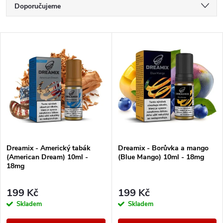
Ř
Doporučujeme
a
Nejlevnější
V
Nejdražší
z
ý
Nejprodávanější
e
p
Abecedně
n
i
í
s
Dreamix - Americký tabák
Dreamix - Borůvka a mango
p
(American Dream) 10ml -
(Blue Mango) 10ml - 18mg
p
18mg
r
r
199 Kč
199 Kč
o
Skladem
Skladem
o