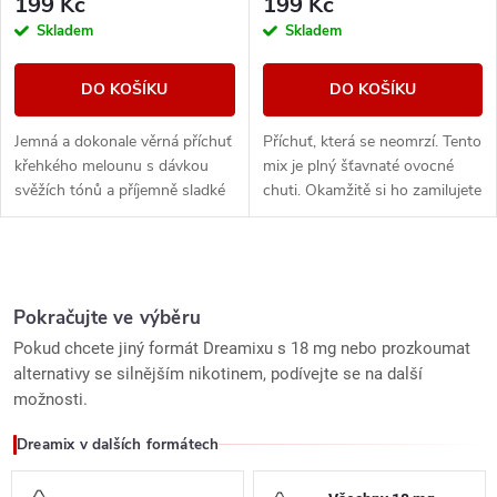
199 Kč
199 Kč
Skladem
Skladem
DO KOŠÍKU
DO KOŠÍKU
Jemná a dokonale věrná příchuť
Příchuť, která se neomrzí. Tento
křehkého melounu s dávkou
mix je plný šťavnaté ovocné
svěžích tónů a příjemně sladké
chuti. Okamžitě si ho zamilujete
chuti.
a stane se vaším
nejoblíbenějším.
O
v
Pokračujte ve výběru
Pokud chcete jiný formát Dreamixu s 18 mg nebo prozkoumat
l
alternativy se silnějším nikotinem, podívejte se na další
možnosti.
á
Dreamix v dalších formátech
d