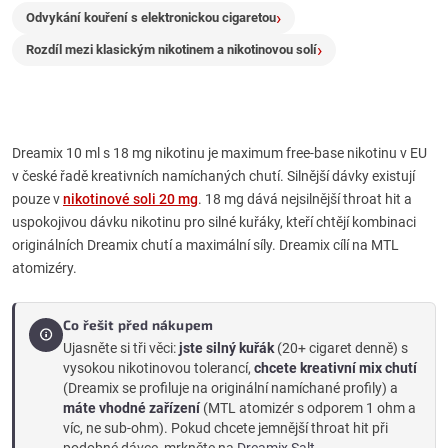
Odvykání kouření s elektronickou cigaretou
s
Rozdíl mezi klasickým nikotinem a nikotinovou solí
u
Dreamix 10 ml s 18 mg nikotinu je maximum free-base nikotinu v EU
v české řadě kreativních namíchaných chutí. Silnější dávky existují
pouze v
nikotinové soli 20 mg
. 18 mg dává nejsilnější throat hit a
uspokojivou dávku nikotinu pro silné kuřáky, kteří chtějí kombinaci
originálních Dreamix chutí a maximální síly. Dreamix cílí na MTL
atomizéry.
Co řešit před nákupem
Ujasněte si tři věci:
jste silný kuřák
(20+ cigaret denně) s
vysokou nikotinovou tolerancí,
chcete kreativní mix chutí
(Dreamix se profiluje na originální namíchané profily) a
máte vhodné zařízení
(MTL atomizér s odporem 1 ohm a
víc, ne sub-ohm). Pokud chcete jemnější throat hit při
podobné dávce, mrkněte na
Dreamix Salt
.