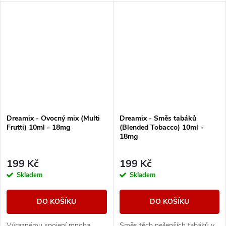
vynikající letní ovocnou směs
perfektní volbou pro chladivé
plnou šťavnatých tónů s
osvěžení a zároveň
výrazně sladkým...
neocenitelným pomocníkem
při...
Dreamix - Ovocný mix (Multi
Dreamix - Směs tabáků
Frutti) 10ml - 18mg
(Blended Tobacco) 10ml -
18mg
199 Kč
199 Kč
Skladem
Skladem
DO KOŠÍKU
DO KOŠÍKU
Výraznému spojení mnoha
Směs těch nejlepších tabáků v