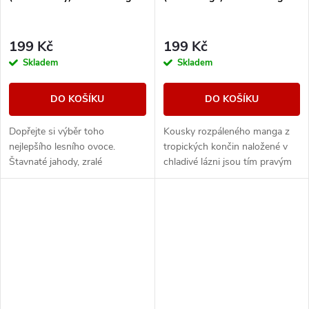
199 Kč
199 Kč
Skladem
Skladem
DO KOŠÍKU
DO KOŠÍKU
Dopřejte si výběr toho
Kousky rozpáleného manga z
nejlepšího lesního ovoce.
tropických končin naložené v
Štavnaté jahody, zralé
chladivé lázni jsou tím pravým
ostružiny, sladké maliny, ale
osvěžením. Vyzrálé sladké
především převládající borůvky
ovoce s příjemně mrazivou
tvoří dokonalý mix...
dochutí je...