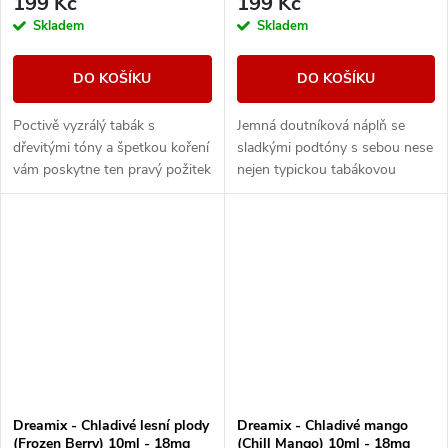
199 Kč
199 Kč
Skladem
Skladem
DO KOŠÍKU
DO KOŠÍKU
Poctivě vyzrálý tabák s
Jemná doutníková náplň se
dřevitými tóny a špetkou koření
sladkými podtóny s sebou nese
vám poskytne ten pravý požitek
nejen typickou tabákovou
z vapování vynikající tabákové
příchuť, ale také krásnou vůni,
příchutě.
která je její nedílnou součástí.
Dreamix - Chladivé lesní plody
Dreamix - Chladivé mango
(Frozen Berry) 10ml - 18mg
(Chill Mango) 10ml - 18mg