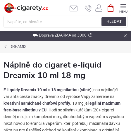
Přejít
NÁKUPNÍ
KOŠÍK
na
obsah
HLEDAT
⛟ Doprava ZDARMA od 3000 Kč!
DREAMIX
Náplně do cigaret e-liquid
Dreamix 10 ml 18 mg
E-liquidy Dreamix 10 ml s 18 mg nikotinu (silné)
jsou nejsilnější
varianta české značky Dreamix od výrobce Vapy zaměřené na
kreativní namíchané chuťové profily
. 18 mg je
legální maximum
free-base nikotinu v EU
. Hodí se silným kuřákům (20+ cigaret
denně) milujícím komplexní mixy, dlouhodobým vaperům s vysokou
nikotinovou tolerancí a vaperům, kteří potřebují maximální dávku
nikotinu pro úspěšný odchod od kouření v kombinaci s originální