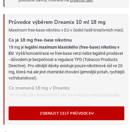
Průvodce výběrem Dreamix 10 ml 18 mg
Maximum free-base nikotinu v EU v české řadě kreativních mixů.
Co je 18 mg free-base nikotinu
18 mg je
legální maximum klasického (free-base) nikotinu v
EU
. Vyšší koncentrace ve free-base verzi nelze legálně prodávat
- důvodem je bezpečnost a regulace TPD (Tobacco Products
Directive). Pro silnější dávky existuje pouze nikotinová sůl ve 20
mg, která má ale jiné chemické chování (jemnější potah, rychlejší
vstřebatelnost).
Co znamená 18 mg v Dreamix
18 mg nikotinu je maximální síla, na e-shopu označovaná jako
"silné". V Dreamix dává:
Ostrý throat hit
- nejostřejší ve free-base škále, klasický
ZOBRAZIT CELÝ PRŮVODCE
cigaretový pocit.
Silný nikotinový projev
- dostatečná dávka i pro silné
kuřáky.