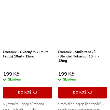
šťavnatých tónů s výrazně...
neocenitelným pomocníkem
při...
Dreamix - Ovocný mix (Multi
Dreamix - Směs tabáků
Frutti) 10ml - 12mg
(Blended Tobacco) 10ml -
12mg
199 Kč
199 Kč
Skladem
Skladem
DO KOŠÍKU
DO KOŠÍKU
Výraznému spojení mnoha
Směs těch nejlepších tabáků v
ovocných příchutí vládnou
prvotřídně vyváženém mixu.