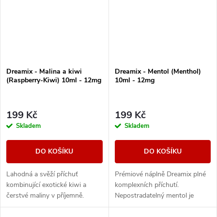
Dreamix - Malina a kiwi
Dreamix - Mentol (Menthol)
(Raspberry-Kiwi) 10ml - 12mg
10ml - 12mg
199 Kč
199 Kč
Skladem
Skladem
DO KOŠÍKU
DO KOŠÍKU
Lahodná a svěží příchuť
Prémiové náplně Dreamix plné
kombinující exotické kiwi a
komplexních příchutí.
čerstvé maliny v příjemně.
Nepostradatelný mentol je
Vychutnejte si vynikající letní
perfektní volbou pro chladivé
ovocnou směs plnou
osvěžení a zároveň