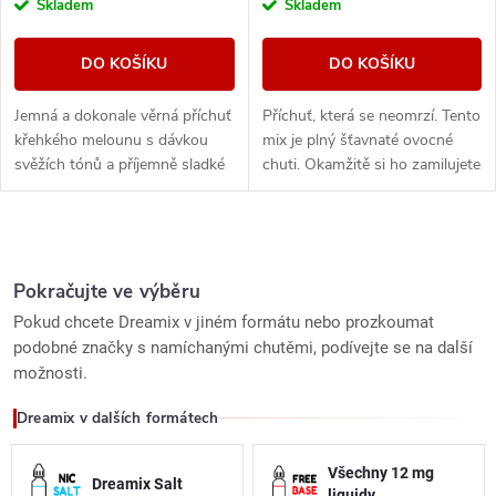
Skladem
Skladem
DO KOŠÍKU
DO KOŠÍKU
Jemná a dokonale věrná příchuť
Příchuť, která se neomrzí. Tento
křehkého melounu s dávkou
mix je plný šťavnaté ovocné
svěžích tónů a příjemně sladké
chuti. Okamžitě si ho zamilujete
chuti.
a stane se vaším
nejoblíbenějším.
O
v
Pokračujte ve výběru
Pokud chcete Dreamix v jiném formátu nebo prozkoumat
l
podobné značky s namíchanými chutěmi, podívejte se na další
možnosti.
á
Dreamix v dalších formátech
d
a
Všechny 12 mg
Dreamix Salt
liquidy