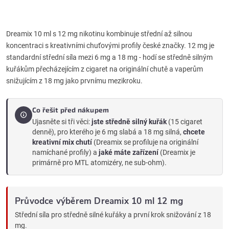
s
u
Dreamix 10 ml s 12 mg nikotinu kombinuje střední až silnou
koncentraci s kreativními chuťovými profily české značky. 12 mg je
standardní střední síla mezi 6 mg a 18 mg - hodí se středně silným
kuřákům přecházejícím z cigaret na originální chutě a vaperům
snižujícím z 18 mg jako prvnímu mezikroku.
Co řešit před nákupem
Ujasněte si tři věci:
jste středně silný kuřák
(15 cigaret
denně), pro kterého je 6 mg slabá a 18 mg silná,
chcete
kreativní mix chutí
(Dreamix se profiluje na originální
namíchané profily) a
jaké máte zařízení
(Dreamix je
primárně pro MTL atomizéry, ne sub-ohm).
Průvodce výběrem Dreamix 10 ml 12 mg
Střední síla pro středně silné kuřáky a první krok snižování z 18
mg.