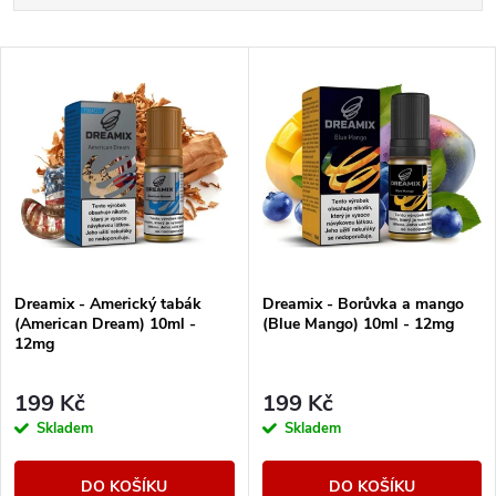
a
Nejlevnější
V
Nejdražší
z
ý
Nejprodávanější
e
p
Abecedně
n
i
í
s
Dreamix - Americký tabák
Dreamix - Borůvka a mango
p
(American Dream) 10ml -
(Blue Mango) 10ml - 12mg
p
12mg
r
r
199 Kč
199 Kč
o
Skladem
Skladem
o
d
DO KOŠÍKU
DO KOŠÍKU