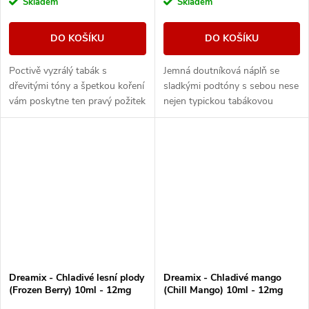
Skladem
Skladem
DO KOŠÍKU
DO KOŠÍKU
Poctivě vyzrálý tabák s
Jemná doutníková náplň se
dřevitými tóny a špetkou koření
sladkými podtóny s sebou nese
vám poskytne ten pravý požitek
nejen typickou tabákovou
z vapování vynikající tabákové
příchuť, ale také krásnou vůni,
příchutě.
která je její nedílnou součástí.
Dreamix - Chladivé lesní plody
Dreamix - Chladivé mango
(Frozen Berry) 10ml - 12mg
(Chill Mango) 10ml - 12mg