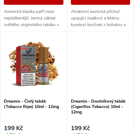
d
u
Americká klasika patří mezi
Atraktivní exotická příchuť
u
nejoblíbenější. Jemný základ
spojující sladkost a lehkou
k
světlého virginského tabáku s
kyselost borůvek s bohatou a
k
sebou nese nenápadné lehce
šťavnatou chutí zralého manga.
nasládlé tóny. Výborná příchuť
Jedinečné aroma, se kterým si
t
pro...
užijete...
t
ů
ů
Dreamix - Čistý tabák
Dreamix - Doutníkový tabák
(Tobacco Ripe) 10ml - 12mg
(Cigarillos Tobacco) 10ml -
12mg
199 Kč
199 Kč