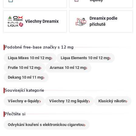
c
í
Dreamix podle
Všechny Dreamix
příchutě
p
r
Podobné free-base značky s 12 mg
v
Liqua Mixes 10 ml 12 mg
Liqua Elements 10 ml 12 mg
k
Frutie 10 ml 12 mg
Aramax 10 ml 12 mg
y
Dekang 10 ml 11 mg
v
Související kategorie
ý
Všechny e-liquidy
Všechny 12 mg liquidy
Klasický nikotin
p
Přečtěte si
i
Odvykání kouření s elektronickou cigaretou