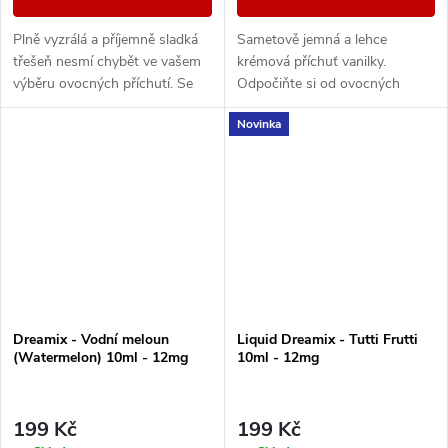
Plně vyzrálá a příjemně sladká
Sametově jemná a lehce
třešeň nesmí chybět ve vašem
krémová příchuť vanilky.
výběru ovocných příchutí. Se
Odpočiňte si od ovocných
svou věrnou chutí se snadno
náplní a nechte se zlákat
Novinka
stane vaší oblíbenou.
jedinečností vanilkového aroma.
Dreamix - Vodní meloun
Liquid Dreamix - Tutti Frutti
(Watermelon) 10ml - 12mg
10ml - 12mg
199 Kč
199 Kč