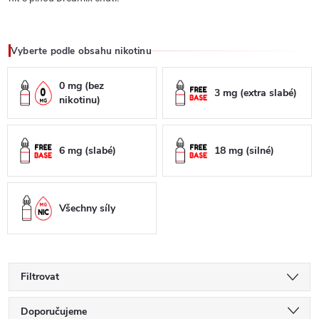
Vyberte podle obsahu nikotinu
0 mg (bez
3 mg (extra slabé)
nikotinu)
6 mg (slabé)
18 mg (silné)
Všechny síly
Filtrovat
Ř
Doporučujeme