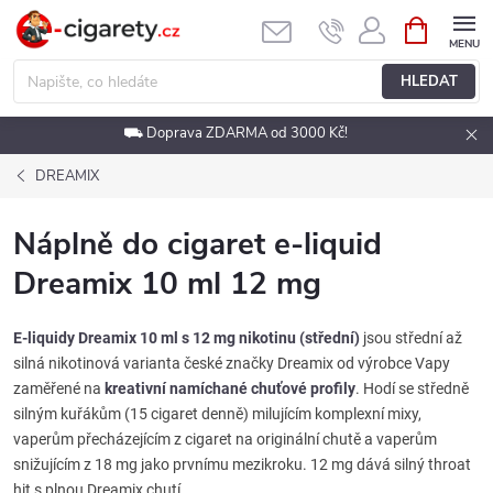
Přejít
NÁKUPNÍ
KOŠÍK
na
obsah
HLEDAT
⛟ Doprava ZDARMA od 3000 Kč!
DREAMIX
Náplně do cigaret e-liquid
Dreamix 10 ml 12 mg
E-liquidy Dreamix 10 ml s 12 mg nikotinu (střední)
jsou střední až
silná nikotinová varianta české značky Dreamix od výrobce Vapy
zaměřené na
kreativní namíchané chuťové profily
. Hodí se středně
silným kuřákům (15 cigaret denně) milujícím komplexní mixy,
vaperům přecházejícím z cigaret na originální chutě a vaperům
snižujícím z 18 mg jako prvnímu mezikroku. 12 mg dává silný throat
hit s plnou Dreamix chutí.