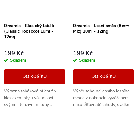
Dreamix - Klasický tabák
Dreamix - Lesní směs (Berry
(Classic Tobacco) 10ml -
Mix) 10ml - 12mg
12mg
199 Kč
199 Kč
Skladem
Skladem
DO KOŠÍKU
DO KOŠÍKU
Výrazná tabáková příchuť v
Výběr toho nejlepšího lesního
klasickém stylu vás osloví
ovoce v dokonale vyváženém
svými intenzivními tóny a
mixu. Šťavnaté jahody, sladké
dřevitou dochutí.
maliny nebo vyzrálé borůvky, to
vše v jedné vynikající náplni.