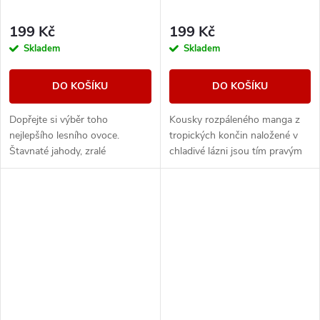
199 Kč
199 Kč
Skladem
Skladem
DO KOŠÍKU
DO KOŠÍKU
Dopřejte si výběr toho
Kousky rozpáleného manga z
nejlepšího lesního ovoce.
tropických končin naložené v
Štavnaté jahody, zralé
chladivé lázni jsou tím pravým
ostružiny, sladké maliny, ale
osvěžením. Vyzrálé sladké
především převládající borůvky
ovoce s příjemně mrazivou
tvoří dokonalý mix...
dochutí je...