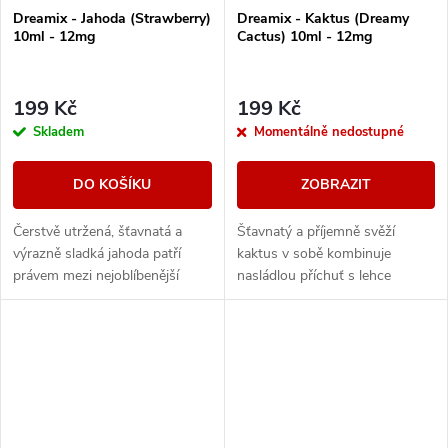
Dreamix - Jahoda (Strawberry)
Dreamix - Kaktus (Dreamy
10ml - 12mg
Cactus) 10ml - 12mg
199 Kč
199 Kč
Skladem
Momentálně nedostupné
DO KOŠÍKU
ZOBRAZIT
Čerstvě utržená, šťavnatá a
Šťavnatý a příjemně svěží
výrazně sladká jahoda patří
kaktus v sobě kombinuje
právem mezi nejoblíbenější
nasládlou příchuť s lehce
náplně. Silné ovocné tóny
nakyslými tóny.
zanechávají dlouhou a
příjemnou dochuť.