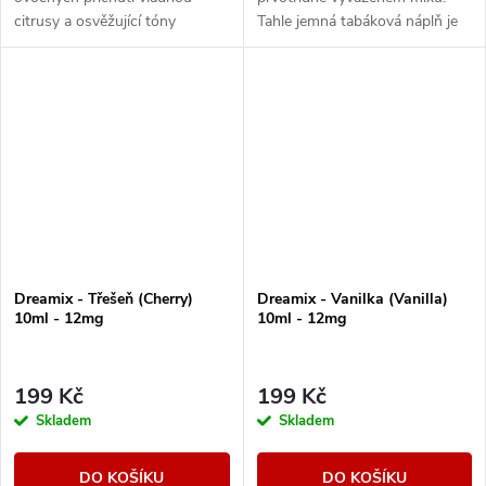
citrusy a osvěžující tóny
Tahle jemná tabáková náplň je
exotického ovoce.
ideální pro celodenní vapování.
Dreamix - Třešeň (Cherry)
Dreamix - Vanilka (Vanilla)
10ml - 12mg
10ml - 12mg
199 Kč
199 Kč
Skladem
Skladem
DO KOŠÍKU
DO KOŠÍKU