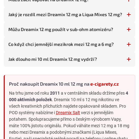
standardní škále.
Jaký je rozdíl mezi Dreamix 12 mg a Liqua Mixes 12 mg?
12 mg vs. okolní síly v Dreamix 10 ml
6 mg vs. 12 mg
: 12 mg je dvojnásobek, výrazně silnější
Můžu Dreamix 12 mg použít v sub-ohm atomizéru?
throat hit. Pro střední a silnější kuřáky.
12 mg vs. 18 mg
: 18 mg je o polovinu silnější, ostřejší throat
Co když chci jemnější mezikrok mezi 12 mg a 6 mg?
hit. Pro silné kuřáky.
Pokud chcete velmi přesné mezikroky (jako 11 mg) při
Jak dlouho mi 10 ml Dreamix 12 mg vydrží?
snižování, Dreamix tuto netradiční sílu nemá - sáhněte po
Dekang Classic 11 mg
.
Strategie snižování s Dreamixem
Proč nakoupit Dreamix 10 ml 12 mg na
e-cigarety.cz
Pokud snižujete z 12 mg nebo na 12 mg, Dreamix má
Na trhu jsme od roku
2011
a v centrálním skladu držíme přes
4
standardní 5 sil pro postupný přechod:
000 aktivních položek
. Dreamix 10 ml s 12 mg nikotinu ve
Start:
Dreamix 18 mg
(pokud začínáte na maximu)
všech kreativních příchutích najdete opakovaně skladem. Pro
Po 1 až 2 měsících:
Dreamix 12 mg
(kde jste teď)
POD systémy nabízíme i
Dreamix Salt
verzi s jemnějším
potahem. Spolupracujeme přímo s českým výrobcem Vapy,
Po dalších 1 až 2 měsících:
Dreamix 6 mg
máte 100% jistotu originálu. Pokud váháte mezi 12 mg a 18 mg
Po dalších 2 měsících:
Dreamix 3 mg
nebo mezi Dreamix a podobnými značkami (Liqua Mixes,
Finále:
Dreamix 0 mg
Frutie), naši specialisté reálně poradí na telefonu i online chatu.