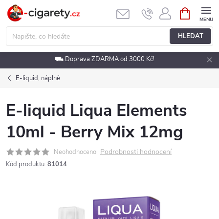
Přejít
NÁKUPNÍ
KOŠÍK
na
obsah
HLEDAT
⛟ Doprava ZDARMA od 3000 Kč!
E-liquid, náplně
E-liquid Liqua Elements
10ml - Berry Mix 12mg
Podrobnosti hodnocení
Neohodnoceno
Kód produktu:
81014