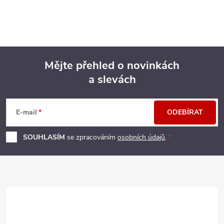
Mějte přehled o novinkách
a slevách
Z
á
E-mail
ODEBÍRAT
p
SOUHLASÍM
se zpracováním
osobních údajů
.
a
t
í