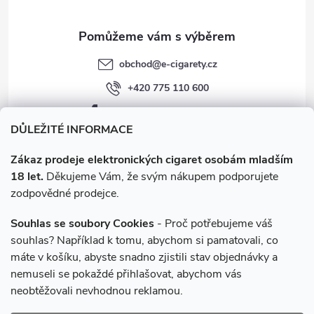
obchod
@
e-cigarety.cz
+420 775 110 600
facebook.com/e-cigarety.cz
DŮLEŽITÉ INFORMACE
Zákaz prodeje elektronických cigaret osobám mladším
18 let.
Děkujeme Vám, že svým nákupem podporujete
zodpovědné prodejce.
Souhlas se soubory Cookies
- Proč potřebujeme váš
souhlas? Například k tomu, abychom si pamatovali, co
máte v košíku, abyste snadno zjistili stav objednávky a
Instagram
nemuseli se pokaždé přihlašovat, abychom vás
neobtěžovali nevhodnou reklamou.