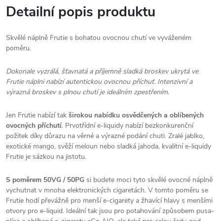
Detailní popis produktu
Skvělé náplně Frutie s bohatou ovocnou chutí ve vyváženém
poměru.
Dokonale vyzrálá, šťavnatá a příjemně sladká broskev ukrytá ve
Frutie náplni nabízí autentickou ovocnou příchuť. Intenzivní a
výrazná broskev s plnou chutí je ideálním zpestřením.
Jen Frutie nabízí tak
širokou nabídku osvědčených a oblíbených
ovocných příchutí
. Prvotřídní e-liquidy nabízí bezkonkurenční
požitek díky důrazu na věrné a výrazné podání chuti. Zralé jablko,
exotické mango, svěží meloun nebo sladká jahoda, kvalitní e-liquidy
Frutie je sázkou na jistotu.
S poměrem 50VG / 50PG
si budete moci tyto skvělé ovocné náplně
vychutnat v mnoha elektronických cigaretách. V tomto poměru se
Frutie hodí převážně pro menší e-cigarety a žhavící hlavy s menšími
otvory pro e-liquid. Ideální tak jsou pro potahování způsobem pusa-