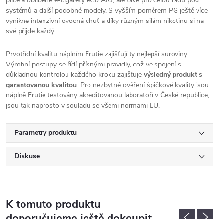
plíce a oblíbené e-cigarety eGo
AIO
, ale také pro celou řadu pod
systémů a další podobné modely. S vyšším poměrem PG ještě více
vynikne intenzivní ovocná chuť a díky různým silám nikotinu si na
své přijde každý.
Prvotřídní kvalitu náplním Frutie zajišťují ty nejlepší suroviny.
Výrobní postupy se řídí přísnými pravidly, což ve spojení s
důkladnou kontrolou každého kroku zajišťuje
výsledný produkt s
garantovanou kvalitou
. Pro nezbytné ověření špičkové kvality jsou
náplně Frutie testovány akreditovanou laboratoří v České republice,
jsou tak naprosto v souladu se všemi normami EU.
Parametry produktu
Diskuse
K tomuto produktu
doporučujeme ještě dokoupit