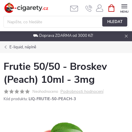
Přejít
NÁKUPNÍ
KOŠÍK
na
obsah
HLEDAT
⛟ Doprava ZDARMA od 3000 Kč!
E-liquid, náplně
Frutie 50/50 - Broskev
(Peach) 10ml - 3mg
Podrobnosti hodnocení
Neohodnoceno
Kód produktu:
LIQ-FRUTIE-50-PEACH-3