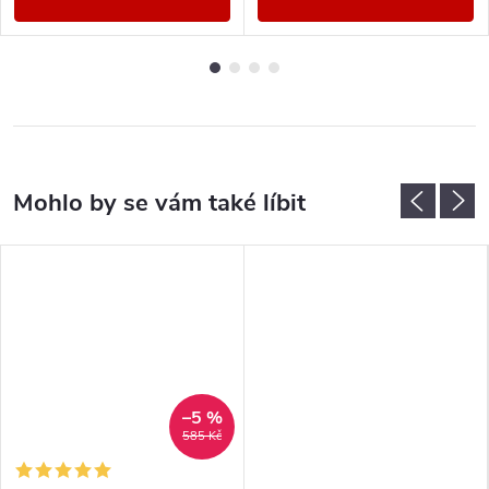
–5 %
585 Kč