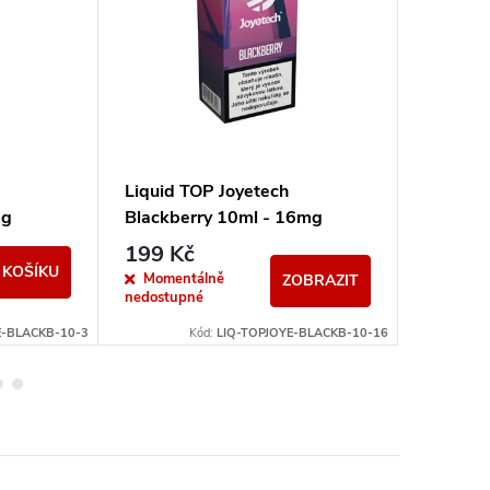
Liquid TOP Joyetech
Liquid 
mg
Blackberry 10ml - 16mg
Lemon 
199 Kč
239 K
 KOŠÍKU
Momentálně
Sklad
ZOBRAZIT
nedostupné
E-BLACKB-10-3
Kód:
LIQ-TOPJOYE-BLACKB-10-16