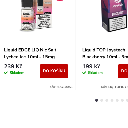
Liquid EDGE LIQ Nic Salt
Liquid TOP Joyetech
Lychee Ice 10ml - 15mg
Blackberry 10ml - 3
239 Kč
199 Kč
DO KOŠÍKU
DO
Skladem
Skladem
Kód:
EDG10051
Kód:
LIQ-TOPJOY