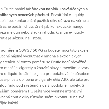
en Frutie nabízí tak
širokou nabídku osvědčených a
blíbených ovocných příchutí
. Prvotřídní e-liquidy
abízí bezkonkurenční požitek díky důrazu na věrné a
ýrazné podání chuti. Zralé jablko, exotické mango,
věží meloun nebo sladká jahoda, kvalitní e-liquidy
rutie je sázkou na jistotu.
 poměrem 50VG / 50PG
si budete moci tyto skvělé
vocné náplně vychutnat v mnoha elektronických
igaretách. V tomto poměru se Frutie hodí převážně
ro menší e-cigarety a žhavící hlavy s menšími otvory
ro e-liquid. Ideální tak jsou pro potahování způsobem
usa-plíce a oblíbené e-cigarety eGo
AIO
, ale také pro
elou řadu pod systémů a další podobné modely. S
yšším poměrem PG ještě více vynikne intenzivní
vocná chuť a díky různým silám nikotinu si na své
řijde každý.