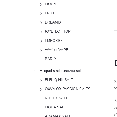
n
LIQUA
e
FRUTIE
DREAMIX
l
JOYETECH TOP
EMPORIO
WAY to VAPE
BARLY
E-liquid s nikotinovou solí
ELFLIQ Nic SALT
S
v
OXVA OX PASSION SALTS
RITCHY SALT
M
l
LIQUA SALT
p
ARAMAX SALT