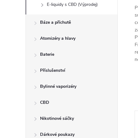
E-liquidy s CBD (Výprodej)
P
s
c
Báze a příchutě
z
P
Atomizéry a hlavy
F
r
Baterie
n
Příslušenství
Bylinné vaporizéry
CBD
Nikotinové sáčky
Dárkové poukazy