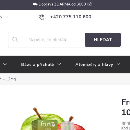
⛟ Doprava ZDARMA od 3000 Kč!
+420 775 110 600
ky
Podmínky ochrany osobních údajů
Velkoobchod
Pokyny k p
obchod@e-cigarety.cz
HLEDAT
Báze a příchutě
Atomizéry a hlavy
0ml - 12mg
Fr
1
Kód 