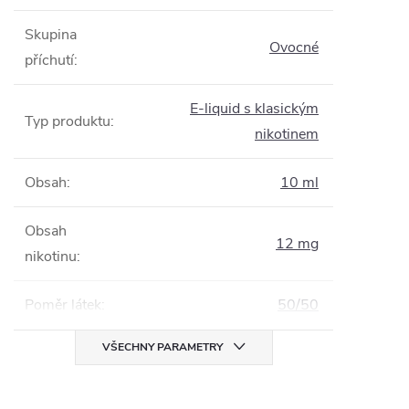
Skupina
Ovocné
příchutí
:
E-liquid s klasickým
Typ produktu
:
nikotinem
Obsah
:
10 ml
Obsah
12 mg
nikotinu
:
Poměr látek
:
50/50
VŠECHNY PARAMETRY