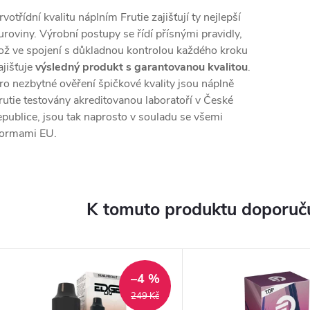
rvotřídní kvalitu náplním Frutie zajišťují ty nejlepší
uroviny. Výrobní postupy se řídí přísnými pravidly,
ož ve spojení s důkladnou kontrolou každého kroku
ajišťuje
výsledný produkt s garantovanou kvalitou
.
ro nezbytné ověření špičkové kvality jsou náplně
rutie testovány akreditovanou laboratoří v České
epublice, jsou tak naprosto v souladu se všemi
ormami EU.
K tomuto produktu doporuču
–4 %
249 Kč