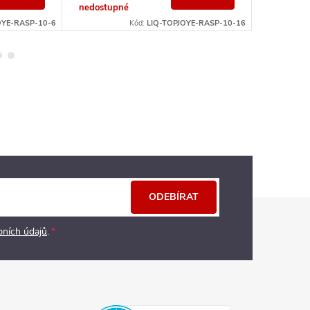
nedostupné
OYE-RASP-10-6
Kód:
LIQ-TOPJOYE-RASP-10-16
ODEBÍRAT
bních údajů
.