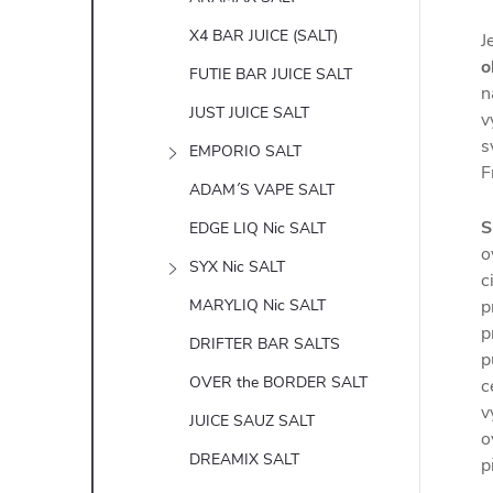
X4 BAR JUICE (SALT)
J
o
FUTIE BAR JUICE SALT
n
JUST JUICE SALT
v
s
EMPORIO SALT
F
ADAM´S VAPE SALT
S
EDGE LIQ Nic SALT
o
SYX Nic SALT
c
MARYLIQ Nic SALT
p
p
DRIFTER BAR SALTS
p
OVER the BORDER SALT
c
v
JUICE SAUZ SALT
o
DREAMIX SALT
p