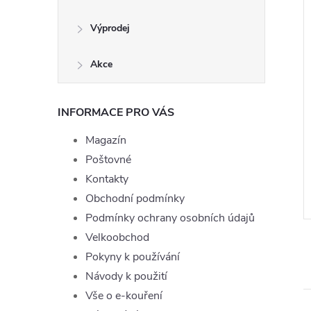
Výprodej
Akce
INFORMACE PRO VÁS
 Joyetech Peach
Liquid Dekang Tobacco 10ml
g
- 18mg
Magazín
195 Kč
Poštovné
DO KOŠÍKU
DO KOŠÍKU
Skladem
Kontakty
Obchodní podmínky
ód:
LIQ-TOPJOYE-PEACH-10-6
Kód:
LIQ-DEK-C-TOBACCO-10-18
Podmínky ochrany osobních údajů
Velkoobchod
Pokyny k používání
Návody k použití
Vše o e-kouření