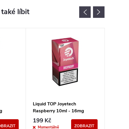
Akce
Liquid TOP Joyetech
Liquid 
g
Raspberry 10ml - 16mg
- 3mg
199 Kč
150 K
OBRAZIT
ZOBRAZIT
Momentálně
Sklad