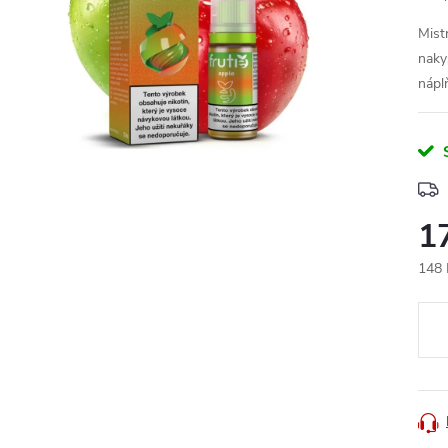
Mist
naky
nápl
1
148 
Měr
cena