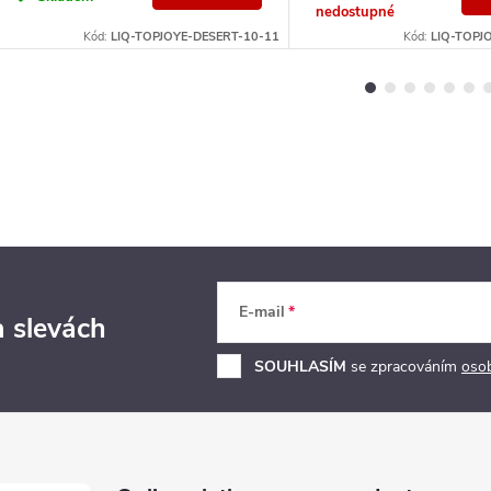
nedostupné
Kód:
LIQ-TOPJOYE-DESERT-10-11
Kód:
LIQ-TOPJ
E-mail
a slevách
SOUHLASÍM
se zpracováním
oso