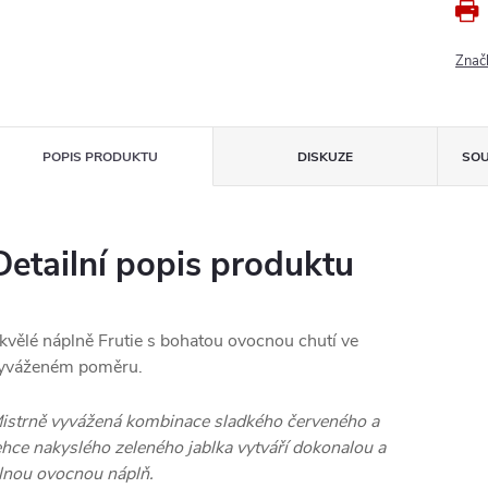
Znač
POPIS PRODUKTU
DISKUZE
SOU
Detailní popis produktu
kvělé náplně Frutie s bohatou ovocnou chutí ve
yváženém poměru.
istrně vyvážená kombinace sladkého červeného a
ehce nakyslého zeleného jablka vytváří dokonalou a
lnou ovocnou náplň.