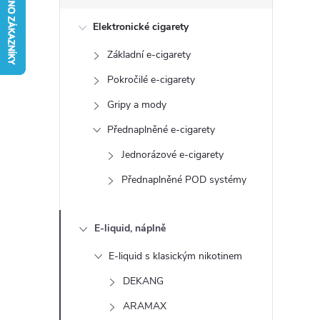
s
Elektronické cigarety
t
Základní e-cigarety
r
Pokročilé e-cigarety
a
Gripy a mody
Přednaplněné e-cigarety
n
Jednorázové e-cigarety
n
Přednaplněné POD systémy
í
E-liquid, náplně
p
E-liquid s klasickým nikotinem
a
DEKANG
ARAMAX