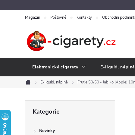
Přejít
na
Magazín
Poštovné
Kontakty
Obchodní podmín
obsah
Elektronické cigarety
E-liquid, náplně
E-liquid, náplně
Frutie 50/50 - Jablko (Apple) 1
Domů
P
Přeskočit
Kategorie
kategorie
o
Novinky