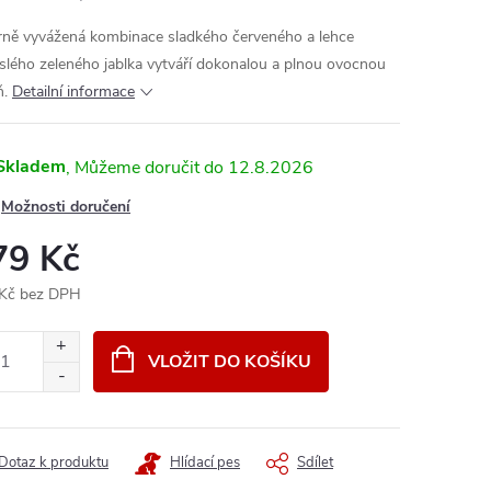
rně vyvážená kombinace sladkého červeného a lehce
slého zeleného jablka vytváří dokonalou a plnou ovocnou
ň.
Detailní informace
Skladem
12.8.2026
Možnosti doručení
79 Kč
Kč bez DPH
ná
:
VLOŽIT DO KOŠÍKU
Dotaz k produktu
Hlídací pes
Sdílet