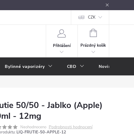
oužívání
Návody k použití
Vše o e-kouření
CZK
Nákupní rádce
NÁKUPNÍ
KOŠÍK
Prázdný košík
Přihlášení
Bylinné vaporizéry
CBD
Novinky
A
utie 50/50 - Jablko (Apple)
0ml - 12mg
Podrobnosti hodnocení
Neohodnoceno
produktu:
LIQ-FRUTIE-50-APPLE-12