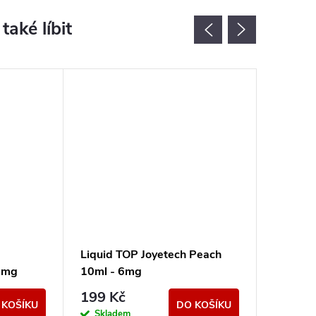
Liquid TOP Joyetech Peach
Liquid 
1mg
10ml - 6mg
Strawbe
199 Kč
199 K
 KOŠÍKU
DO KOŠÍKU
Skladem
Sklad