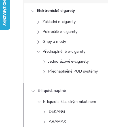
s
Elektronické cigarety
t
Základní e-cigarety
r
Pokročilé e-cigarety
a
Gripy a mody
Přednaplněné e-cigarety
n
Jednorázové e-cigarety
n
Přednaplněné POD systémy
í
E-liquid, náplně
p
E-liquid s klasickým nikotinem
a
DEKANG
ARAMAX