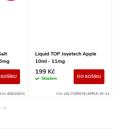
Salt
Liquid TOP Joyetech Apple
Liquid 
15mg
10ml - 11mg
10ml -
199 Kč
199 K
 KOŠÍKU
DO KOŠÍKU
Skladem
Momen
nedostup
Kód:
EDG10031
Kód:
LIQ-TOPJOYE-APPLE-10-11