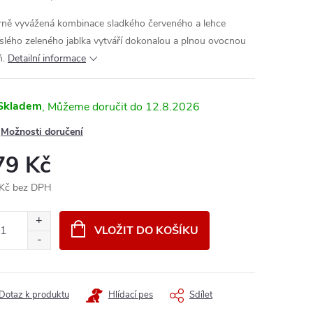
rně vyvážená kombinace sladkého červeného a lehce
slého zeleného jablka vytváří dokonalou a plnou ovocnou
ň.
Detailní informace
Skladem
12.8.2026
Možnosti doručení
79 Kč
Kč bez DPH
ná
:
VLOŽIT DO KOŠÍKU
Dotaz k produktu
Hlídací pes
Sdílet