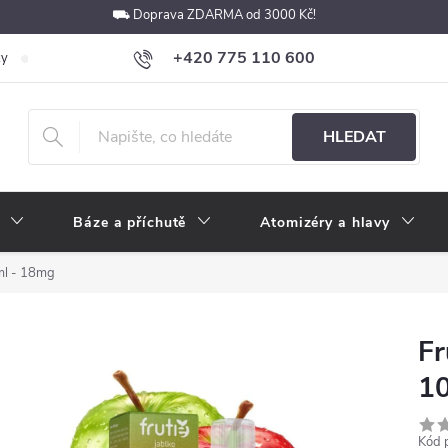
⛟ Doprava ZDARMA od 3000 Kč!
+420 775 110 600
ky
Podmínky ochrany osobních údajů
Velkoobchod
Pokyny k p
obchod@e-cigarety.cz
HLEDAT
Báze a příchutě
Atomizéry a hlavy
0ml - 18mg
Fr
1
Kód 