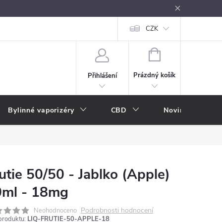
oužívání
Návody k použití
Vše o e-kouření
CZK
Nákupní rádce
NÁKUPNÍ
KOŠÍK
Prázdný košík
Přihlášení
Bylinné vaporizéry
CBD
Novinky
A
utie 50/50 - Jablko (Apple)
0ml - 18mg
Podrobnosti hodnocení
Neohodnoceno
produktu:
LIQ-FRUTIE-50-APPLE-18