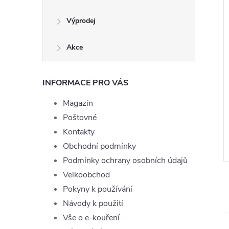
Výprodej
Akce
INFORMACE PRO VÁS
 LIQ Nic Salt
Liquid TOP Joyetech Peach
ranberry Cherry
10ml - 11mg
Magazín
mg
199 Kč
Poštovné
DO KOŠÍKU
DO KOŠÍKU
Skladem
Kontakty
Obchodní podmínky
Kód:
EDG10021
Kód:
LIQ-TOPJOYE-PEACH-10-11
Podmínky ochrany osobních údajů
Velkoobchod
Pokyny k používání
Návody k použití
Vše o e-kouření