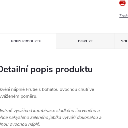
Znač
POPIS PRODUKTU
DISKUZE
SOU
Detailní popis produktu
kvělé náplně Frutie s bohatou ovocnou chutí ve
yváženém poměru.
istrně vyvážená kombinace sladkého červeného a
ehce nakyslého zeleného jablka vytváří dokonalou a
lnou ovocnou náplň.