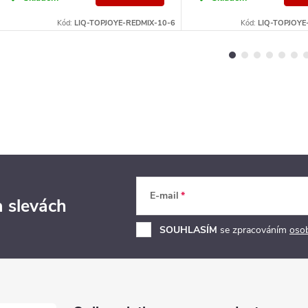
Kód:
LIQ-TOPJOYE-REDMIX-10-6
Kód:
LIQ-TOPJOY
E-mail
a slevách
SOUHLASÍM
se zpracováním
oso