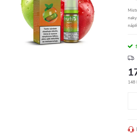
Mist
naky
nápl
1
148 
Měr
cena