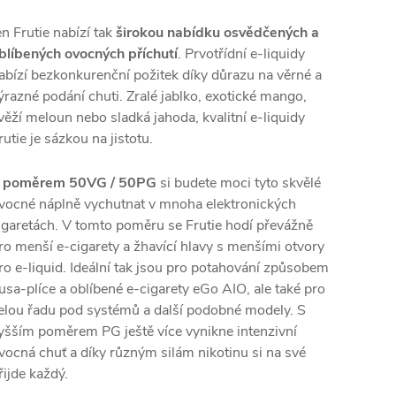
en Frutie nabízí tak
širokou nabídku osvědčených a
blíbených ovocných příchutí
. Prvotřídní e-liquidy
abízí bezkonkurenční požitek díky důrazu na věrné a
ýrazné podání chuti. Zralé jablko, exotické mango,
věží meloun nebo sladká jahoda, kvalitní e-liquidy
rutie je sázkou na jistotu.
 poměrem 50VG / 50PG
si budete moci tyto skvělé
vocné náplně vychutnat v mnoha elektronických
igaretách. V tomto poměru se Frutie hodí převážně
ro menší e-cigarety a žhavící hlavy s menšími otvory
ro e-liquid. Ideální tak jsou pro potahování způsobem
usa-plíce a oblíbené e-cigarety eGo
AIO
, ale také pro
elou řadu pod systémů a další podobné modely. S
yšším poměrem PG ještě více vynikne intenzivní
vocná chuť a díky různým silám nikotinu si na své
řijde každý.