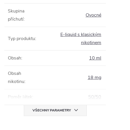
Skupina
Ovocné
příchutí
:
E-liquid s klasickým
Typ produktu
:
nikotinem
Obsah
:
10 ml
Obsah
18 mg
nikotinu
:
Poměr látek
:
50/50
VŠECHNY PARAMETRY