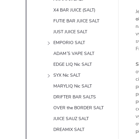
X4 BAR JUICE (SALT)
J
o
FUTIE BAR JUICE SALT
n
JUST JUICE SALT
v
s
EMPORIO SALT
F
ADAM´S VAPE SALT
S
EDGE LIQ Nic SALT
o
SYX Nic SALT
c
MARYLIQ Nic SALT
p
p
DRIFTER BAR SALTS
p
OVER the BORDER SALT
c
v
JUICE SAUZ SALT
o
DREAMIX SALT
p