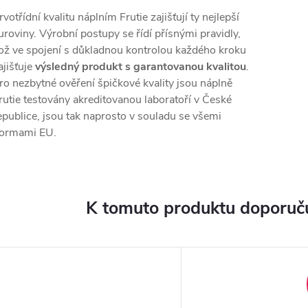
rvotřídní kvalitu náplním Frutie zajišťují ty nejlepší
uroviny. Výrobní postupy se řídí přísnými pravidly,
ož ve spojení s důkladnou kontrolou každého kroku
ajišťuje
výsledný produkt s garantovanou kvalitou
.
ro nezbytné ověření špičkové kvality jsou náplně
rutie testovány akreditovanou laboratoří v České
epublice, jsou tak naprosto v souladu se všemi
ormami EU.
K tomuto produktu doporuču