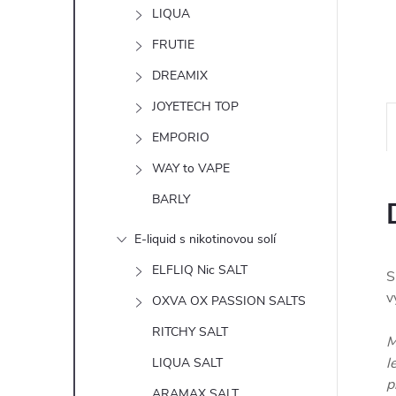
n
LIQUA
e
FRUTIE
DREAMIX
l
JOYETECH TOP
EMPORIO
WAY to VAPE
BARLY
E-liquid s nikotinovou solí
ELFLIQ Nic SALT
S
v
OXVA OX PASSION SALTS
RITCHY SALT
M
l
LIQUA SALT
p
ARAMAX SALT