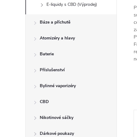
E-liquidy s CBD (Výprodej)
P
s
c
Báze a příchutě
z
P
Atomizéry a hlavy
F
r
Baterie
n
Příslušenství
Bylinné vaporizéry
CBD
Nikotinové sáčky
–4 %
249 Kč
Dárkové poukazy