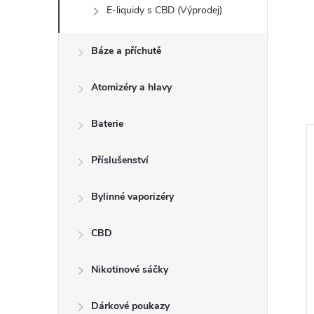
E-liquidy s CBD (Výprodej)
Báze a příchutě
Atomizéry a hlavy
Baterie
Příslušenství
Bylinné vaporizéry
CBD
Nikotinové sáčky
Dárkové poukazy
 Joyetech Menthol
Liquid TOP Joyetech Usa Mix