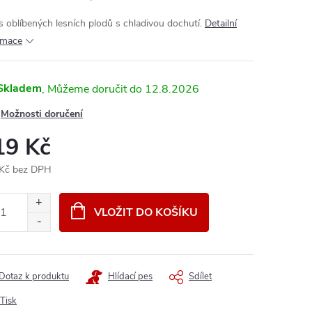
 oblíbených lesních plodů s chladivou dochutí.
Detailní
rmace
Skladem
12.8.2026
Možnosti doručení
19 Kč
Kč bez DPH
ná
:
VLOŽIT DO KOŠÍKU
Dotaz k produktu
Hlídací pes
Sdílet
Tisk