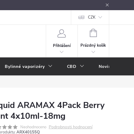
oužívání
Návody k použití
Vše o e-kouření
CZK
Nákupní rádce
NÁKUPNÍ
KOŠÍK
Prázdný košík
Přihlášení
Bylinné vaporizéry
CBD
Novinky
A
iquid ARAMAX 4Pack Berry
int 4x10ml-18mg
Podrobnosti hodnocení
Neohodnoceno
produktu:
ARX40155Q