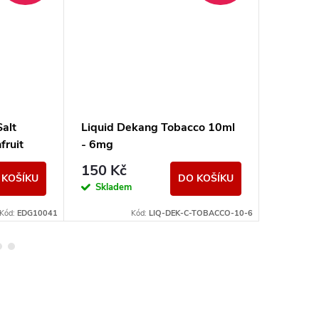
Salt
Liquid Dekang Tobacco 10ml
Liquid 
fruit
- 6mg
Waterm
199 K
150 Kč
 KOŠÍKU
DO KOŠÍKU
Momen
Skladem
nedostup
Kód:
EDG10041
Kód:
LIQ-DEK-C-TOBACCO-10-6