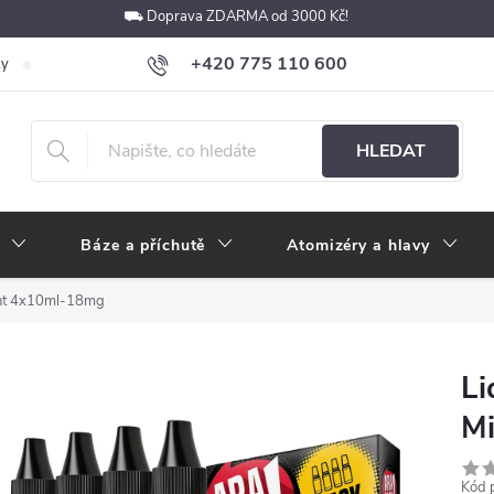
⛟ Doprava ZDARMA od 3000 Kč!
+420 775 110 600
ky
Podmínky ochrany osobních údajů
Velkoobchod
Pokyny k p
obchod@e-cigarety.cz
HLEDAT
Báze a příchutě
Atomizéry a hlavy
nt 4x10ml-18mg
L
M
Kód 