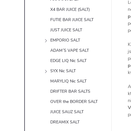
L
n
X4 BAR JUICE (SALT)
p
FUTIE BAR JUICE SALT
p
JUST JUICE SALT
p
EMPORIO SALT
K
ADAM´S VAPE SALT
j
p
EDGE LIQ Nic SALT
p
SYX Nic SALT
k
MARYLIQ Nic SALT
A
DRIFTER BAR SALTS
k
n
OVER the BORDER SALT
JUICE SAUZ SALT
p
DREAMIX SALT