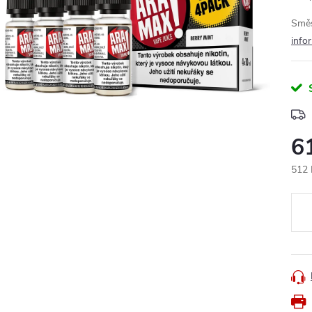
Směs
info
6
512 
Měr
cena