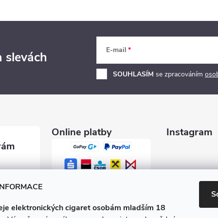
E-mail
a slevách
SOUHLASÍM
se zpracováním
oso
Online platby
Instagram
garety.c
INFORMACE
S
je elektronických cigaret osobám mladším 18
0 600