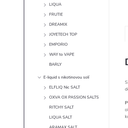
n
LIQUA
e
FRUTIE
DREAMIX
l
JOYETECH TOP
EMPORIO
WAY to VAPE
BARLY
E-liquid s nikotinovou solí
S
ELFLIQ Nic SALT
d
OXVA OX PASSION SALTS
P
RITCHY SALT
o
k
LIQUA SALT
ARAMAX SALT