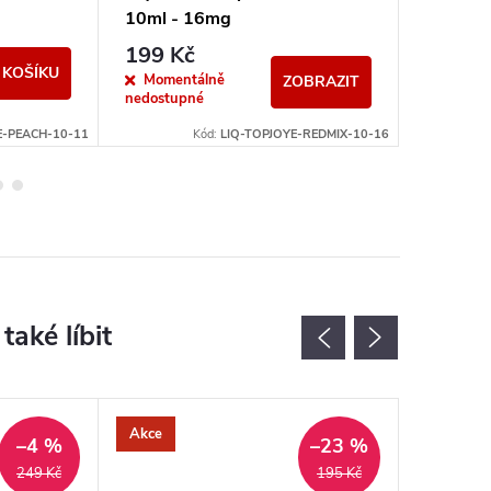
10ml - 16mg
10ml -
199 Kč
199 K
 KOŠÍKU
Momentálně
Momen
ZOBRAZIT
nedostupné
nedostup
E-PEACH-10-11
Kód:
LIQ-TOPJOYE-REDMIX-10-16
Akce
–4 %
–23 %
249 Kč
195 Kč