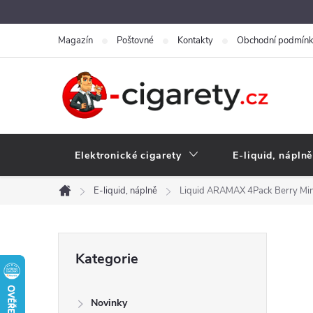
Přejít
na
Magazín
Poštovné
Kontakty
Obchodní podmín
obsah
Elektronické cigarety
E-liquid, náplně
E-liquid, náplně
Liquid ARAMAX 4Pack Berry Mi
Domů
P
Přeskočit
Kategorie
kategorie
o
Novinky