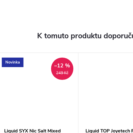
K tomuto produktu doporuču
Novinka
–12 %
249 Kč
Liquid SYX Nic Salt Mixed
Liquid TOP Joyetech 