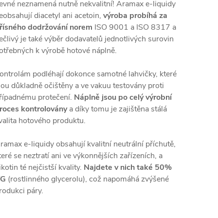
evné neznamená nutně nekvalitní! Aramax e-liquidy
eobsahují diacetyl ani acetoin,
výroba probíhá za
řísného dodržování norem
ISO 9001 a ISO 8317 a
ečlivý je také výběr dodavatelů jednotlivých surovin
otřebných k výrobě hotové náplně.
ontrolám podléhají dokonce samotné lahvičky, které
sou důkladně očištěny a ve vakuu testovány proti
řípadnému protečení.
Náplně jsou po celý výrobní
roces kontrolovány
a díky tomu je zajištěna stálá
valita hotového produktu.
ramax e-liquidy obsahují kvalitní neutrální příchutě,
teré se neztratí ani ve výkonnějších zařízeních, a
ikotin té nejčistší kvality.
Najdete v nich také 50%
VG
(rostlinného glycerolu), což napomáhá zvýšené
rodukci páry.