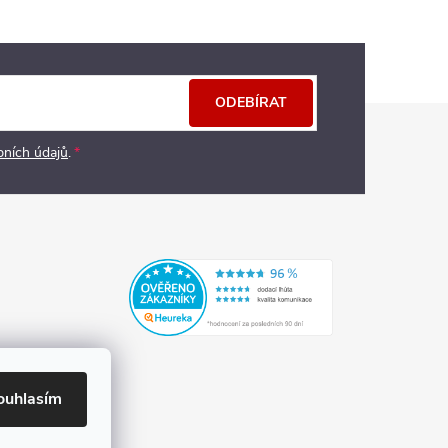
ODEBÍRAT
bních údajů
.
ouhlasím