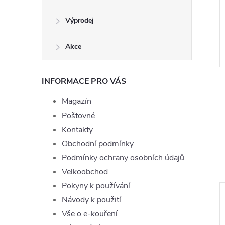
g
10ml - 3mg
Výprodej
199 Kč
ě
Momentálně
ZOBRAZIT
ZOBRAZIT
nedostupné
Akce
LIQ-TOPJOYE-MENTHOL-10-0
Kód:
LIQ-TOPJOYE-USAMIX-10-3
INFORMACE PRO VÁS
Magazín
Poštovné
Kontakty
Obchodní podmínky
Podmínky ochrany osobních údajů
Velkoobchod
Pokyny k používání
Návody k použití
–4 %
Vše o e-kouření
249 Kč