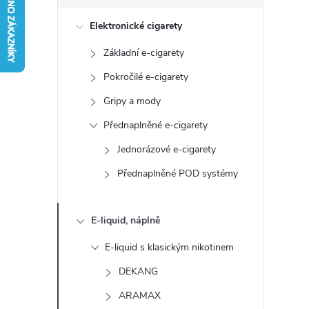
s
Elektronické cigarety
t
Základní e-cigarety
r
Pokročilé e-cigarety
a
Gripy a mody
Přednaplněné e-cigarety
n
Jednorázové e-cigarety
n
Přednaplněné POD systémy
í
E-liquid, náplně
p
E-liquid s klasickým nikotinem
a
DEKANG
ARAMAX