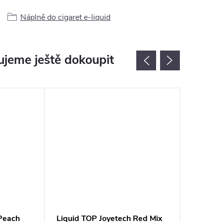
Náplně do cigaret e-liquid
jeme ještě dokoupit
Peach
Liquid TOP Joyetech Red Mix
Liquid 