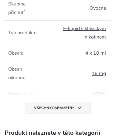
Skupina
Ovocné
příchutí
:
E-liquid s klasickým
Typ produktu
:
nikotinem
Obsah
:
4 x 10 ml
Obsah
18 mg
nikotinu
:
Poměr látek
:
50/50
VŠECHNY PARAMETRY
Produkt naleznete v této kategorii