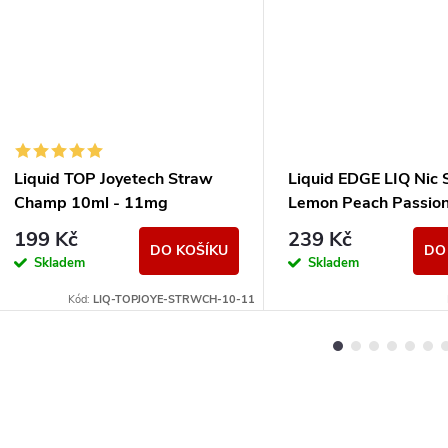
Liquid TOP Joyetech Straw
Liquid EDGE LIQ Nic 
Champ 10ml - 11mg
Lemon Peach Passion
10ml - 15mg
199 Kč
239 Kč
DO KOŠÍKU
DO
Skladem
Skladem
Kód:
LIQ-TOPJOYE-STRWCH-10-11