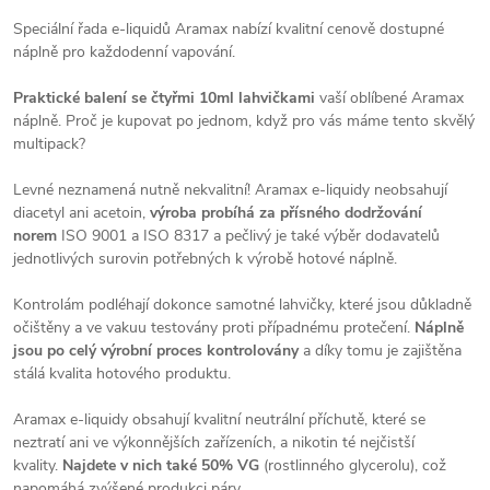
Speciální řada e-liquidů Aramax nabízí kvalitní cenově dostupné
náplně pro každodenní vapování.
Praktické balení se čtyřmi 10ml lahvičkami
vaší oblíbené Aramax
náplně. Proč je kupovat po jednom, když pro vás máme tento skvělý
multipack?
Levné neznamená nutně nekvalitní! Aramax e-liquidy neobsahují
diacetyl ani acetoin,
výroba probíhá za přísného dodržování
norem
ISO 9001 a ISO 8317 a pečlivý je také výběr dodavatelů
jednotlivých surovin potřebných k výrobě hotové náplně.
Kontrolám podléhají dokonce samotné lahvičky, které jsou důkladně
očištěny a ve vakuu testovány proti případnému protečení.
Náplně
jsou po celý výrobní proces kontrolovány
a díky tomu je zajištěna
stálá kvalita hotového produktu.
Aramax e-liquidy obsahují kvalitní neutrální příchutě, které se
neztratí ani ve výkonnějších zařízeních, a nikotin té nejčistší
kvality.
Najdete v nich také 50% VG
(rostlinného glycerolu), což
napomáhá zvýšené produkci páry.