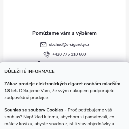
í
obchod
@
e-cigarety.cz
+420 775 110 600
facebook.com/e-cigarety.cz
DŮLEŽITÉ INFORMACE
Zákaz prodeje elektronických cigaret osobám mladším
18 let.
Děkujeme Vám, že svým nákupem podporujete
zodpovědné prodejce.
Souhlas se soubory Cookies
- Proč potřebujeme váš
souhlas? Například k tomu, abychom si pamatovali, co
máte v košíku, abyste snadno zjistili stav objednávky a