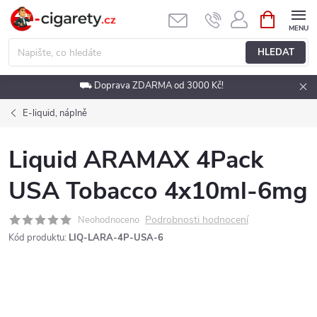
Přejít
NÁKUPNÍ
KOŠÍK
na
obsah
HLEDAT
⛟ Doprava ZDARMA od 3000 Kč!
E-liquid, náplně
Liquid ARAMAX 4Pack
USA Tobacco 4x10ml-6mg
Podrobnosti hodnocení
Neohodnoceno
Kód produktu:
LIQ-LARA-4P-USA-6