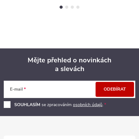
Mějte přehled o novinkách
a slevách
Z
á
E-mail
ODEBÍRAT
p
SOUHLASÍM
se zpracováním
osobních údajů
.
a
t