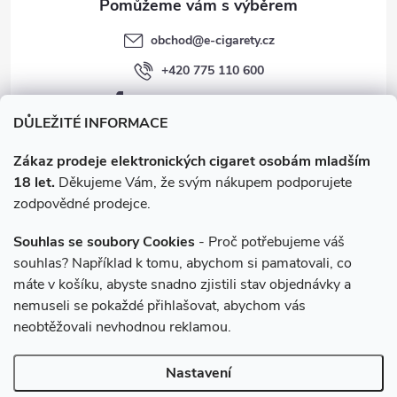
obchod
@
e-cigarety.cz
+420 775 110 600
facebook.com/e-cigarety.cz
DŮLEŽITÉ INFORMACE
Zákaz prodeje elektronických cigaret osobám mladším
18 let.
Děkujeme Vám, že svým nákupem podporujete
zodpovědné prodejce.
Souhlas se soubory Cookies
- Proč potřebujeme váš
souhlas? Například k tomu, abychom si pamatovali, co
máte v košíku, abyste snadno zjistili stav objednávky a
Instagram
nemuseli se pokaždé přihlašovat, abychom vás
neobtěžovali nevhodnou reklamou.
Copyright 2026
e-cigarety.cz
. Všechna práva vyhrazena.
Upravit
Nastavení
nastavení cookies