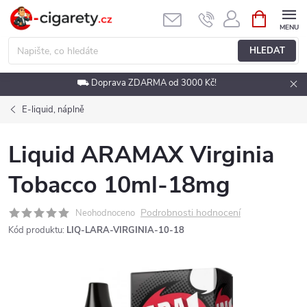
Přejít
NÁKUPNÍ
KOŠÍK
na
obsah
HLEDAT
⛟ Doprava ZDARMA od 3000 Kč!
E-liquid, náplně
Liquid ARAMAX Virginia
Tobacco 10ml-18mg
Podrobnosti hodnocení
Neohodnoceno
Kód produktu:
LIQ-LARA-VIRGINIA-10-18