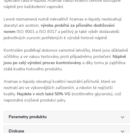
Speciální řada e-liquidů Aramax nabízí kvalitní cenově dostupné
náplně pro každodenní vapování.
Levné neznamená nutně nekvalitní! Aramax e-liquidy neobsahují
diacetyl ani acetoin,
výroba probíhá za přísného dodržování
norem
ISO 9001 a ISO 8317 a pečlivý je také výběr dodavatelů
jednotlivých surovin potřebných k výrobě hotové náplně.
Kontrolám podléhají dokonce samotné lahvičky, které jsou důkladně
očištěny a ve vakuu testovány proti případnému protečení.
Náplně
jsou po celý výrobní proces kontrolovány
a díky tomu je zajištěna
stálá kvalita hotového produktu.
Aramax e-liquidy obsahují kvalitní neutrální příchutě, které se
neztratí ani ve výkonnějších zařízeních, a nikotin té nejčistší
kvality.
Najdete v nich také 50% VG
(rostlinného glycerolu), což
napomáhá zvýšené produkci páry.
Parametry produktu
Diskuse