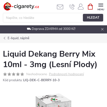
Přejít
NÁKUPNÍ
KOŠÍK
na
obsah
HLEDAT
⛟ Doprava ZDARMA od 3000 Kč!
E-liquid, náplně
Liquid Dekang Berry Mix
10ml - 3mg (Lesní Plody)
Podrobnosti hodnocení
Neohodnoceno
Kód produktu:
LIQ-DEK-C-BERRY-10-3