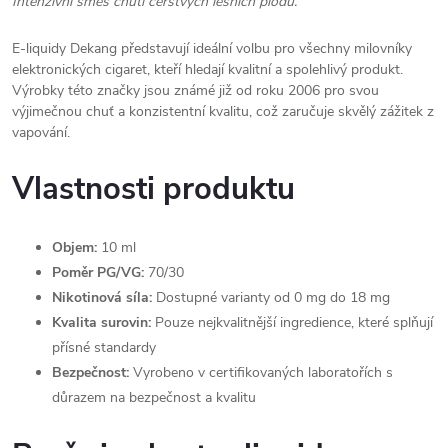
Intenzivní směs chutí čerstvých lesních plodů.
E-liquidy Dekang představují ideální volbu pro všechny milovníky
elektronických cigaret, kteří hledají kvalitní a spolehlivý produkt.
Výrobky této značky jsou známé již od roku 2006 pro svou
výjimečnou chuť a konzistentní kvalitu, což zaručuje skvělý zážitek z
vapování.
Vlastnosti produktu
Objem:
10 ml
Poměr PG/VG:
70/30
Nikotinová síla:
Dostupné varianty od 0 mg do 18 mg
Kvalita surovin:
Pouze nejkvalitnější ingredience, které splňují
přísné standardy
Bezpečnost:
Vyrobeno v certifikovaných laboratořích s
důrazem na bezpečnost a kvalitu