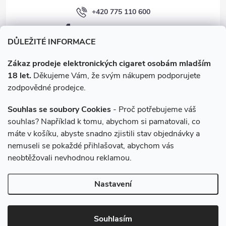
+420 775 110 600
facebook.com/e-cigarety.cz
DŮLEŽITÉ INFORMACE
Zákaz prodeje elektronických cigaret osobám mladším
18 let.
Děkujeme Vám, že svým nákupem podporujete
zodpovědné prodejce.
Souhlas se soubory Cookies
- Proč potřebujeme váš
souhlas? Například k tomu, abychom si pamatovali, co
máte v košíku, abyste snadno zjistili stav objednávky a
Instagram
nemuseli se pokaždé přihlašovat, abychom vás
neobtěžovali nevhodnou reklamou.
Copyright 2026
e-cigarety.cz
. Všechna práva vyhrazena.
Upravit
Nastavení
nastavení cookies
Vytvořil Shoptet
Souhlasím