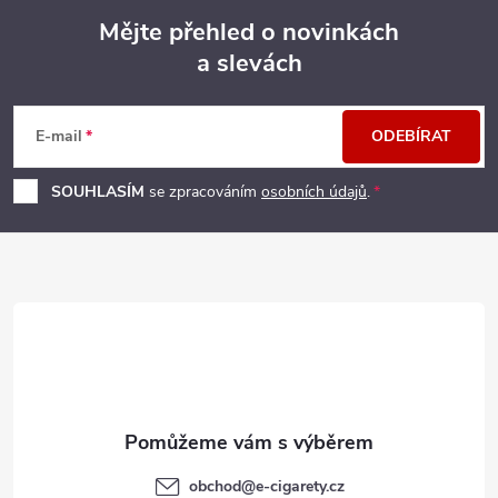
Mějte přehled o novinkách
a slevách
Z
á
E-mail
ODEBÍRAT
p
SOUHLASÍM
se zpracováním
osobních údajů
.
a
t
í
obchod
@
e-cigarety.cz