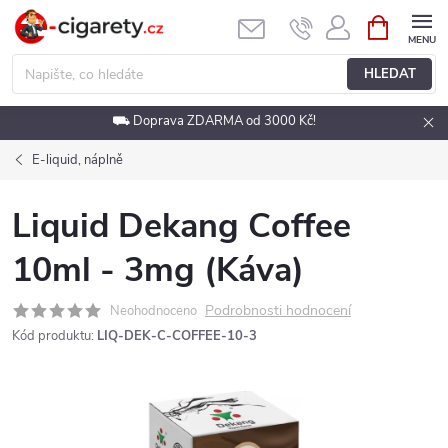
Přejít
NÁKUPNÍ
KOŠÍK
na
obsah
HLEDAT
⛟ Doprava ZDARMA od 3000 Kč!
E-liquid, náplně
Liquid Dekang Coffee
10ml - 3mg (Káva)
Podrobnosti hodnocení
Neohodnoceno
Kód produktu:
LIQ-DEK-C-COFFEE-10-3