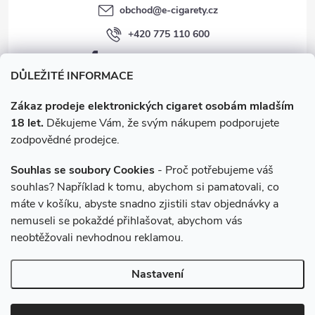
obchod
@
e-cigarety.cz
+420 775 110 600
facebook.com/e-cigarety.cz
DŮLEŽITÉ INFORMACE
Zákaz prodeje elektronických cigaret osobám mladším
18 let.
Děkujeme Vám, že svým nákupem podporujete
zodpovědné prodejce.
Souhlas se soubory Cookies
- Proč potřebujeme váš
souhlas? Například k tomu, abychom si pamatovali, co
máte v košíku, abyste snadno zjistili stav objednávky a
Instagram
nemuseli se pokaždé přihlašovat, abychom vás
neobtěžovali nevhodnou reklamou.
Copyright 2026
e-cigarety.cz
. Všechna práva vyhrazena.
Upravit
Nastavení
nastavení cookies
Vytvořil Shoptet