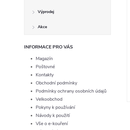
Výprodej
Akce
INFORMACE PRO VÁS
Magazín
Joyetech Ice 10ml
Liquid TOP Joyetech Tobacco
Poštovné
10ml - 0mg
Kontakty
199 Kč
Obchodní podmínky
ě
Momentálně
ZOBRAZIT
ZOBRAZIT
nedostupné
Podmínky ochrany osobních údajů
Velkoobchod
Kód:
LIQ-TOPJOYE-ICE-10-16
Kód:
LIQ-TOPJOYE-TOBACCO-10-0
Pokyny k používání
Návody k použití
Vše o e-kouření