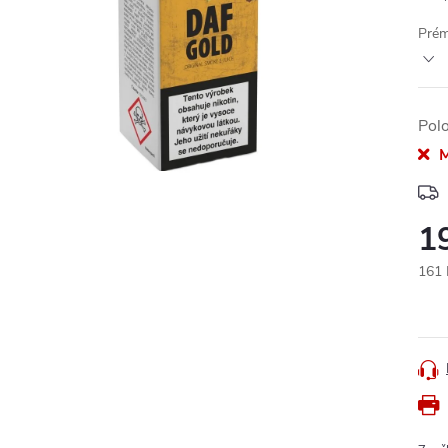
Prém
Pol
M
1
161 
Měr
cena