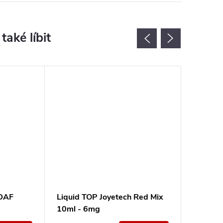
 DAF
Liquid TOP Joyetech Red Mix
Liquid 
10ml - 6mg
Strawbe
Ice 10m