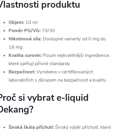
Vlastnosti produktu
Objem:
10 ml
Poměr PG/VG:
70/30
Nikotinová síla:
Dostupné varianty od 0 mg do
18 mg
Kvalita surovin:
Pouze nejkvalitnější ingredience,
které splňují přísné standardy
Bezpečnost:
Vyrobeno v certifikovaných
laboratořích s důrazem na bezpečnost a kvalitu
Proč si vybrat e-liquid
Dekang?
Široká škála příchutí:
Široký výběr příchutí, které