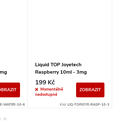
Liquid TOP Joyetech
Liquid 
6mg
Raspberry 10ml - 3mg
10ml -
199 Kč
199 K
Momentálně
Momen
OBRAZIT
ZOBRAZIT
nedostupné
nedostup
YE-WATER-10-6
Kód:
LIQ-TOPJOYE-RASP-10-3