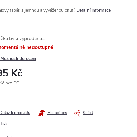
iový tabák s jemnou a vyváženou chutí.
Detailní informace
ožka byla vyprodána…
omentálně nedostupné
Možnosti doručení
95 Kč
Kč bez DPH
ná
:
Dotaz k produktu
Hlídací pes
Sdílet
Tisk