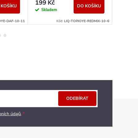
199 Kč
239 K
 KOŠÍKU
DO KOŠÍKU
Skladem
Sklad
OYE-DAF-10-11
Kód:
LIQ-TOPJOYE-REDMIX-10-6
ODEBÍRAT
bních údajů
.