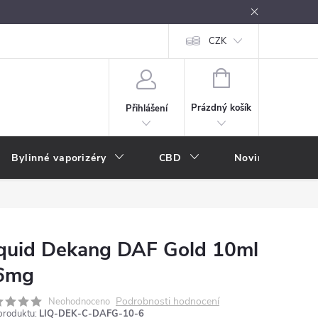
oužívání
Návody k použití
Vše o e-kouření
CZK
Nákupní rádce
NÁKUPNÍ
KOŠÍK
Prázdný košík
Přihlášení
Bylinné vaporizéry
CBD
Novinky
A
quid Dekang DAF Gold 10ml
 6mg
Podrobnosti hodnocení
Neohodnoceno
produktu:
LIQ-DEK-C-DAFG-10-6