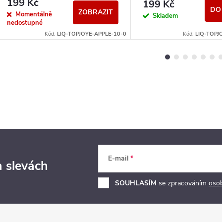
199 Kč
199 Kč
DO
ZOBRAZIT
Momentálně
Skladem
nedostupné
Kód:
LIQ-TOPJOYE-APPLE-10-0
Kód:
LIQ-TOPJ
E-mail
a slevách
SOUHLASÍM
se zpracováním
oso