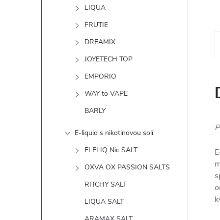
n
LIQUA
e
FRUTIE
DREAMIX
l
JOYETECH TOP
EMPORIO
WAY to VAPE
BARLY
P
E-liquid s nikotinovou solí
ELFLIQ Nic SALT
E
m
OXVA OX PASSION SALTS
s
RITCHY SALT
o
k
LIQUA SALT
ARAMAX SALT