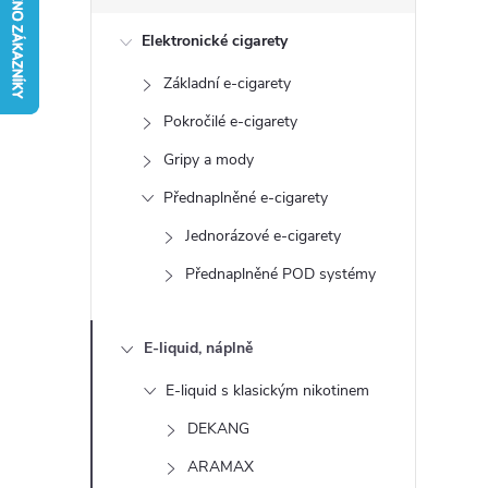
s
Elektronické cigarety
t
Základní e-cigarety
r
Pokročilé e-cigarety
a
Gripy a mody
Přednaplněné e-cigarety
n
Jednorázové e-cigarety
n
Přednaplněné POD systémy
í
E-liquid, náplně
p
E-liquid s klasickým nikotinem
a
DEKANG
ARAMAX