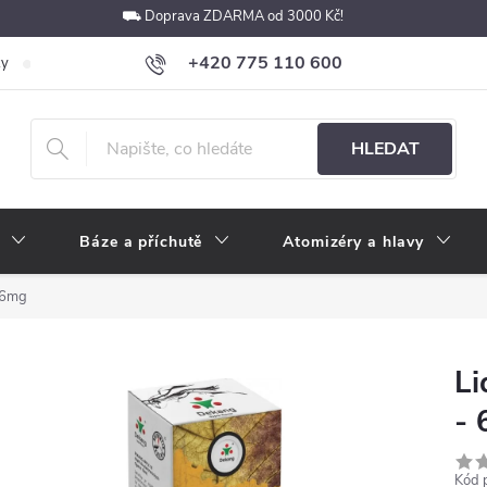
⛟ Doprava ZDARMA od 3000 Kč!
+420 775 110 600
ky
Podmínky ochrany osobních údajů
Velkoobchod
Pokyny k p
obchod@e-cigarety.cz
HLEDAT
Báze a příchutě
Atomizéry a hlavy
 6mg
Li
-
Kód 