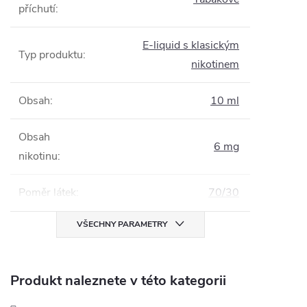
příchutí
:
E-liquid s klasickým
Typ produktu
:
nikotinem
Obsah
:
10 ml
Obsah
6 mg
nikotinu
:
Poměr látek
:
70/30
VŠECHNY PARAMETRY
Produkt naleznete v této kategorii