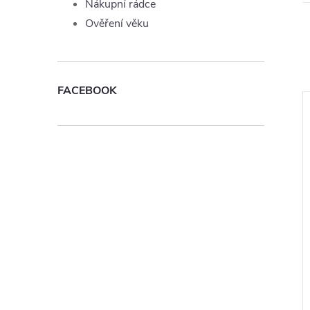
Nákupní rádce
Ověření věku
FACEBOOK
 Joyetech Usa Mix
Liquid TOP Joyetech Red Mix
mg
10ml - 0mg