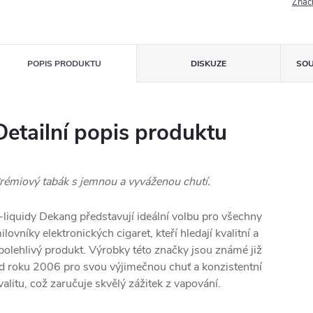
Znač
POPIS PRODUKTU
DISKUZE
SOU
Detailní popis produktu
rémiový tabák s jemnou a vyváženou chutí.
-liquidy Dekang představují ideální volbu pro všechny
ilovníky elektronických cigaret, kteří hledají kvalitní a
polehlivý produkt. Výrobky této značky jsou známé již
d roku 2006 pro svou výjimečnou chuť a konzistentní
valitu, což zaručuje skvělý zážitek z vapování.