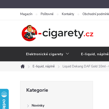
Přejít
na
Magazín
Poštovné
Kontakty
Obchodní podmín
obsah
Elektronické cigarety
E-liquid, náplně
E-liquid, náplně
Liquid Dekang DAF Gold 10ml -
Domů
P
Přeskočit
Kategorie
kategorie
o
Novinky