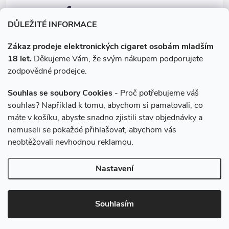
facebook.com/e-cigarety.cz
DŮLEŽITÉ INFORMACE
Zákaz prodeje elektronických cigaret osobám mladším
18 let.
Děkujeme Vám, že svým nákupem podporujete
zodpovědné prodejce.
Souhlas se soubory Cookies
- Proč potřebujeme váš
souhlas? Například k tomu, abychom si pamatovali, co
máte v košíku, abyste snadno zjistili stav objednávky a
Instagram
nemuseli se pokaždé přihlašovat, abychom vás
neobtěžovali nevhodnou reklamou.
Copyright 2026
e-cigarety.cz
. Všechna práva vyhrazena.
Upravit
Nastavení
nastavení cookies
Vytvořil Shoptet
Souhlasím
Používáme
ověření věku Adulto