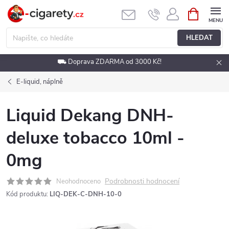
Přejít
NÁKUPNÍ
KOŠÍK
na
obsah
HLEDAT
⛟ Doprava ZDARMA od 3000 Kč!
E-liquid, náplně
Liquid Dekang DNH-
deluxe tobacco 10ml -
0mg
Podrobnosti hodnocení
Neohodnoceno
Kód produktu:
LIQ-DEK-C-DNH-10-0