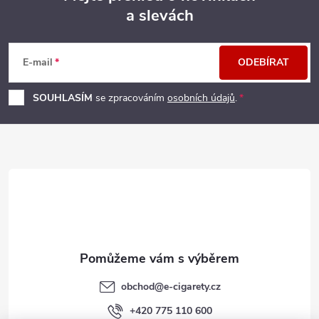
a slevách
Z
á
E-mail
ODEBÍRAT
p
SOUHLASÍM
se zpracováním
osobních údajů
.
a
t
í
obchod
@
e-cigarety.cz
+420 775 110 600