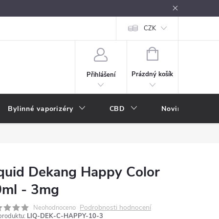
oužívání
Návody k použití
Vše o e-kouření
CZK
Nákupní rádce
NÁKUPNÍ
KOŠÍK
Prázdný košík
Přihlášení
Bylinné vaporizéry
CBD
Novinky
A
quid Dekang Happy Color
0ml - 3mg
Podrobnosti hodnocení
Neohodnoceno
produktu:
LIQ-DEK-C-HAPPY-10-3