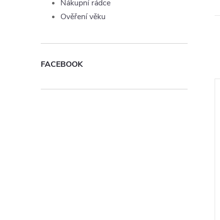
Nákupní rádce
Ověření věku
FACEBOOK
Nic Salt
Liquid TOP Joyetech Cigar