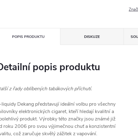
Znač
POPIS PRODUKTU
DISKUZE
SOU
Detailní popis produktu
alší z řady oblíbených tabákových příchutí.
-liquidy Dekang představují ideální volbu pro všechny
ilovníky elektronických cigaret, kteří hledají kvalitní a
polehlivý produkt. Výrobky této značky jsou známé již
d roku 2006 pro svou výjimečnou chuť a konzistentní
valitu, což zaručuje skvělý zážitek z vapování.