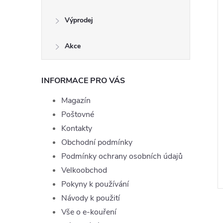
Výprodej
Akce
INFORMACE PRO VÁS
Magazín
Poštovné
 Joyetech Red Mix
Liquid TOP Joyetech Usa Mix
Kontakty
mg
10ml - 6mg
Obchodní podmínky
199 Kč
DO KOŠÍKU
Podmínky ochrany osobních údajů
ě
Skladem
ZOBRAZIT
Velkoobchod
Pokyny k používání
:
LIQ-TOPJOYE-REDMIX-10-16
Kód:
LIQ-TOPJOYE-USAMIX-10-6
Návody k použití
Vše o e-kouření