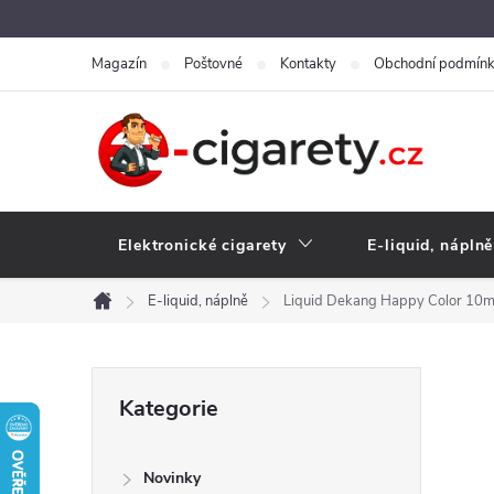
Přejít
na
Magazín
Poštovné
Kontakty
Obchodní podmín
obsah
Elektronické cigarety
E-liquid, náplně
E-liquid, náplně
Liquid Dekang Happy Color 10m
Domů
P
Přeskočit
Kategorie
kategorie
o
Novinky