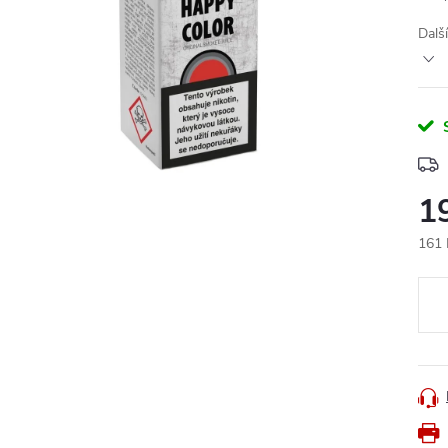
Dalš
1
161 
Měr
cena