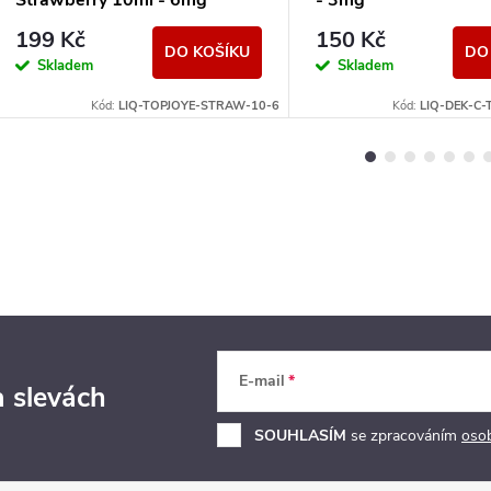
Strawberry 10ml - 6mg
- 3mg
199 Kč
150 Kč
DO KOŠÍKU
DO
Skladem
Skladem
Kód:
LIQ-TOPJOYE-STRAW-10-6
Kód:
LIQ-DEK-C
E-mail
a slevách
SOUHLASÍM
se zpracováním
oso