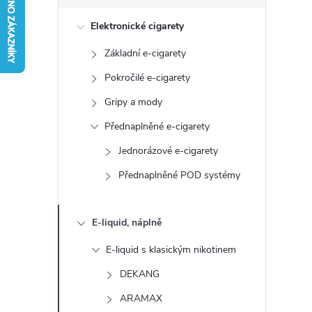
s
Elektronické cigarety
t
Základní e-cigarety
r
Pokročilé e-cigarety
a
Gripy a mody
Přednaplněné e-cigarety
n
Jednorázové e-cigarety
n
Přednaplněné POD systémy
í
E-liquid, náplně
p
E-liquid s klasickým nikotinem
a
DEKANG
ARAMAX