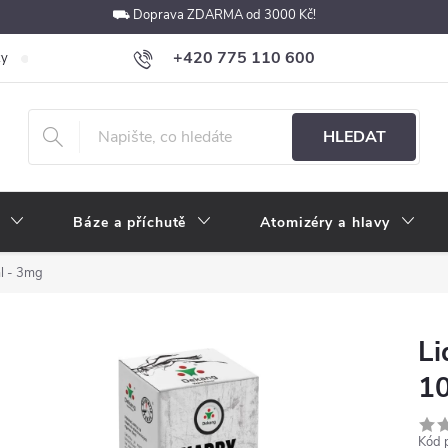
⛟ Doprava ZDARMA od 3000 Kč!
+420 775 110 600
ky
Podmínky ochrany osobních údajů
Velkoobchod
Pokyny k p
obchod@e-cigarety.cz
HLEDAT
Báze a příchutě
Atomizéry a hlavy
l - 3mg
Li
1
Kód 