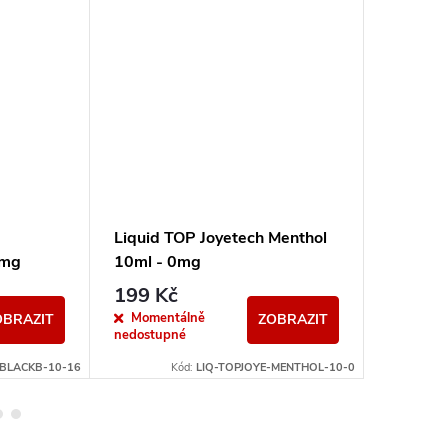
Liquid TOP Joyetech Menthol
Liquid 
6mg
10ml - 0mg
10ml -
199 Kč
199 K
Momentálně
Sklad
OBRAZIT
ZOBRAZIT
nedostupné
-BLACKB-10-16
Kód:
LIQ-TOPJOYE-MENTHOL-10-0