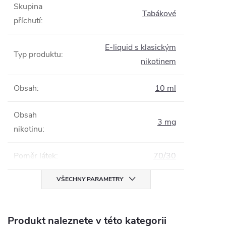
Skupina
Tabákové
příchutí
:
E-liquid s klasickým
Typ produktu
:
nikotinem
Obsah
:
10 ml
Obsah
3 mg
nikotinu
:
Poměr látek
:
70/30
VŠECHNY PARAMETRY
Produkt naleznete v této kategorii