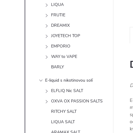
n
LIQUA
e
FRUTIE
DREAMIX
l
JOYETECH TOP
EMPORIO
WAY to VAPE
BARLY
E-liquid s nikotinovou solí
D
ELFLIQ Nic SALT
E
OXVA OX PASSION SALTS
m
RITCHY SALT
s
o
LIQUA SALT
k
ARAMAX SALT