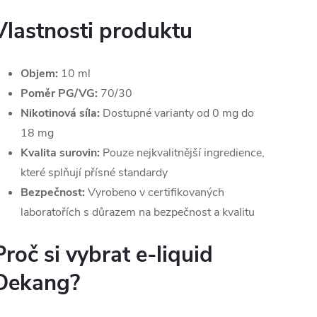
Vlastnosti produktu
Objem:
10 ml
Poměr PG/VG:
70/30
Nikotinová síla:
Dostupné varianty od 0 mg do
18 mg
Kvalita surovin:
Pouze nejkvalitnější ingredience,
které splňují přísné standardy
Bezpečnost:
Vyrobeno v certifikovaných
laboratořích s důrazem na bezpečnost a kvalitu
Proč si vybrat e-liquid
Dekang?