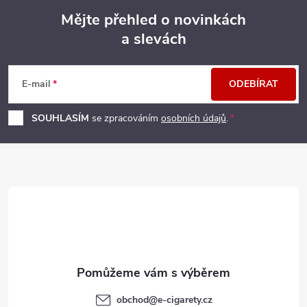
Mějte přehled o novinkách
a slevách
Z
á
E-mail
ODEBÍRAT
p
SOUHLASÍM
se zpracováním
osobních údajů
.
a
t
í
obchod
@
e-cigarety.cz