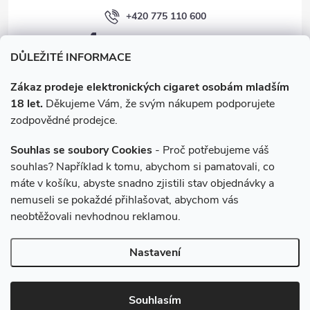
+420 775 110 600
facebook.com/e-cigarety.cz
DŮLEŽITÉ INFORMACE
Zákaz prodeje elektronických cigaret osobám mladším
18 let.
Děkujeme Vám, že svým nákupem podporujete
zodpovědné prodejce.
Souhlas se soubory Cookies
- Proč potřebujeme váš
souhlas? Například k tomu, abychom si pamatovali, co
máte v košíku, abyste snadno zjistili stav objednávky a
Instagram
nemuseli se pokaždé přihlašovat, abychom vás
neobtěžovali nevhodnou reklamou.
Copyright 2026
e-cigarety.cz
. Všechna práva vyhrazena.
Upravit
Nastavení
nastavení cookies
Vytvořil Shoptet
Souhlasím