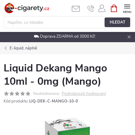
Přejít
NÁKUPNÍ
KOŠÍK
na
obsah
HLEDAT
⛟ Doprava ZDARMA od 3000 Kč!
E-liquid, náplně
Liquid Dekang Mango
10ml - 0mg (Mango)
Podrobnosti hodnocení
Neohodnoceno
Kód produktu:
LIQ-DEK-C-MANGO-10-0