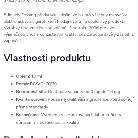
Sladká a exotická chuť šťavnatého manga.
E-liquidy Dekang představují ideální volbu pro všechny milovníky
elektronických cigaret, kteří hledají kvalitní a spolehlivý produkt.
Výrobky této značky jsou známé již od roku 2006 pro svou
výjimečnou chuť a konzistentní kvalitu, což zaručuje skvělý zážitek z
vapování.
Vlastnosti produktu
Objem:
10 ml
Poměr PG/VG:
70/30
Nikotinová síla:
Dostupné varianty od 0 mg do 18 mg
Kvalita surovin:
Pouze nejkvalitnější ingredience, které splňují
přísné standardy
Bezpečnost:
Vyrobeno v certifikovaných laboratořích s
důrazem na bezpečnost a kvalitu