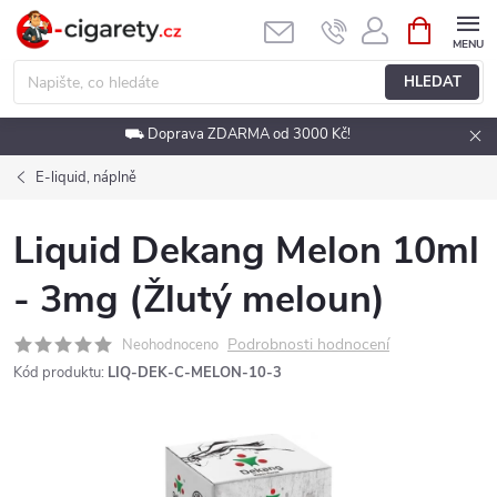
Přejít
NÁKUPNÍ
KOŠÍK
na
obsah
HLEDAT
⛟ Doprava ZDARMA od 3000 Kč!
E-liquid, náplně
Liquid Dekang Melon 10ml
- 3mg (Žlutý meloun)
Podrobnosti hodnocení
Neohodnoceno
Kód produktu:
LIQ-DEK-C-MELON-10-3