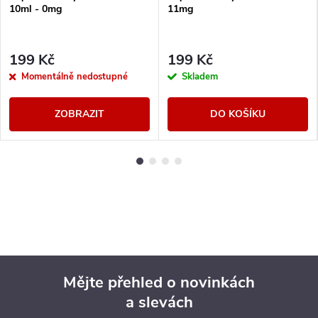
10ml - 0mg
11mg
199 Kč
199 Kč
Momentálně nedostupné
Skladem
ZOBRAZIT
DO KOŠÍKU
Mějte přehled o novinkách
a slevách
Z