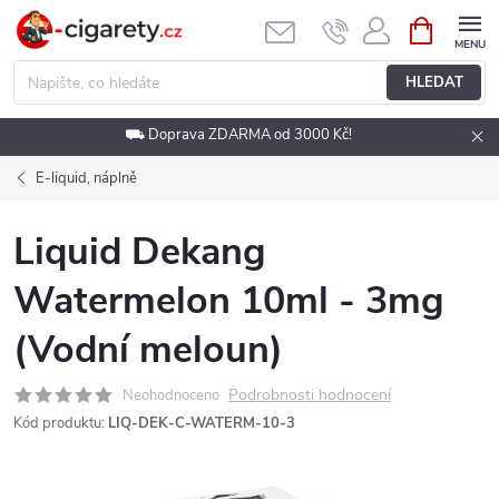
Přejít
NÁKUPNÍ
KOŠÍK
na
obsah
HLEDAT
⛟ Doprava ZDARMA od 3000 Kč!
E-liquid, náplně
Liquid Dekang
Watermelon 10ml - 3mg
(Vodní meloun)
Podrobnosti hodnocení
Neohodnoceno
Kód produktu:
LIQ-DEK-C-WATERM-10-3