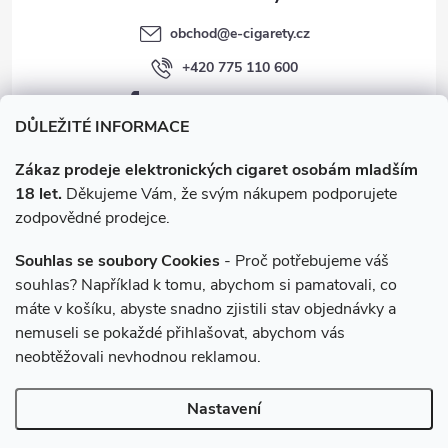
obchod
@
e-cigarety.cz
+420 775 110 600
facebook.com/e-cigarety.cz
DŮLEŽITÉ INFORMACE
Zákaz prodeje elektronických cigaret osobám mladším
18 let.
Děkujeme Vám, že svým nákupem podporujete
zodpovědné prodejce.
Souhlas se soubory Cookies
- Proč potřebujeme váš
souhlas? Například k tomu, abychom si pamatovali, co
máte v košíku, abyste snadno zjistili stav objednávky a
Instagram
nemuseli se pokaždé přihlašovat, abychom vás
neobtěžovali nevhodnou reklamou.
Copyright 2026
e-cigarety.cz
. Všechna práva vyhrazena.
Upravit
Nastavení
nastavení cookies