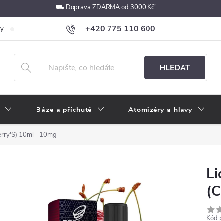
⛟ Doprava ZDARMA od 3000 Kč!
+420 775 110 600
ky
Podmínky ochrany osobních údajů
Velkoobchod
Pokyny k p
obchod@e-cigarety.cz
HLEDAT
Báze a příchutě
Atomizéry a hlavy
erry'S) 10ml - 10mg
Li
(C
Kód 