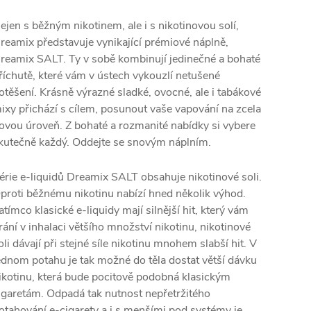
ejen s běžným nikotinem, ale i s nikotinovou solí,
reamix představuje vynikající prémiové náplně,
reamix SALT. Ty v sobě kombinují jedinečné a bohaté
říchutě, které vám v ústech vykouzlí netušené
otěšení. Krásně výrazné sladké, ovocné, ale i tabákové
ixy přichází s cílem, posunout vaše vapování na zcela
ovou úroveň. Z bohaté a rozmanité nabídky si vybere
kutečně každý. Oddejte se snovým náplním.
érie e-liquidů Dreamix SALT obsahuje nikotinové soli.
proti běžnému nikotinu nabízí hned několik výhod.
atímco klasické e-liquidy mají silnější
hit
, který vám
rání v inhalaci většího množství nikotinu, nikotinové
oli dávají při stejné síle nikotinu mnohem slabší
hit
. V
ednom potahu je tak možné do těla dostat větší dávku
ikotinu, která bude pocitově podobná klasickým
igaretám. Odpadá tak nutnost nepřetržitého
otahování e-cigarety a i s menšími pod systémy je