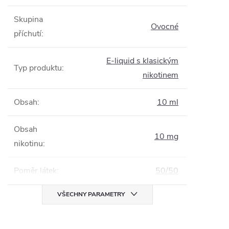
Skupina
Ovocné
příchutí
:
E-liquid s klasickým
Typ produktu
:
nikotinem
Obsah
:
10 ml
Obsah
10 mg
nikotinu
:
Poměr látek
:
50/50
VŠECHNY PARAMETRY