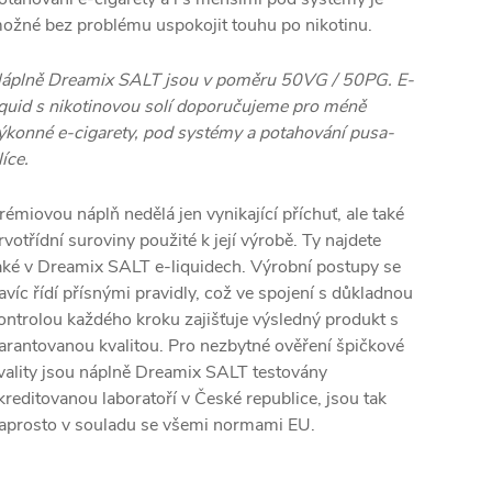
ožné bez problému uspokojit touhu po nikotinu.
áplně Dreamix SALT jsou v poměru 50VG / 50PG. E-
iquid s nikotinovou solí doporučujeme pro méně
ýkonné e-cigarety, pod systémy a potahování pusa-
líce.
rémiovou náplň nedělá jen vynikající příchuť, ale také
rvotřídní suroviny použité k její výrobě. Ty najdete
aké v Dreamix SALT e-liquidech. Výrobní postupy se
avíc řídí přísnými pravidly, což ve spojení s důkladnou
ontrolou každého kroku zajišťuje výsledný produkt s
arantovanou kvalitou. Pro nezbytné ověření špičkové
vality jsou náplně Dreamix SALT testovány
kreditovanou laboratoří v České republice, jsou tak
aprosto v souladu se všemi normami EU.