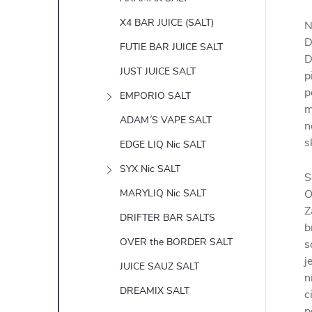
X4 BAR JUICE (SALT)
N
D
FUTIE BAR JUICE SALT
D
JUST JUICE SALT
p
p
EMPORIO SALT
m
ADAM´S VAPE SALT
n
s
EDGE LIQ Nic SALT
SYX Nic SALT
S
MARYLIQ Nic SALT
O
Z
DRIFTER BAR SALTS
b
OVER the BORDER SALT
s
j
JUICE SAUZ SALT
n
DREAMIX SALT
c
p