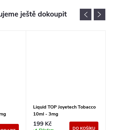
jeme ještě dokoupit
Liquid TOP Joyetech Tobacco
Liquid 
6mg
10ml - 3mg
Blueber
10ml -
199 Kč
239 K
DO KOŠÍKU