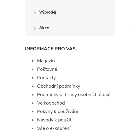
Výprodej
Akce
INFORMACE PRO VÁS
Magazín
Poštovné
Kontakty
Obchodní podmínky
Podmínky ochrany osobních údajů
Velkoobchod
 Joyetech
Liquid TOP Joyetech Red Mix
Pokyny k používání
 10ml - 11mg
10ml - 0mg
Návody k použití
199 Kč
Vše o e-kouření
DO KOŠÍKU