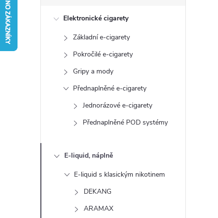
s
Elektronické cigarety
t
Základní e-cigarety
r
Pokročilé e-cigarety
a
Gripy a mody
Přednaplněné e-cigarety
n
Jednorázové e-cigarety
n
Přednaplněné POD systémy
í
E-liquid, náplně
p
E-liquid s klasickým nikotinem
a
DEKANG
ARAMAX