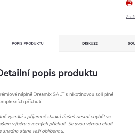
Znač
POPIS PRODUKTU
DISKUZE
SOU
Detailní popis produktu
rémiové náplně Dreamix SALT s nikotinovou solí plné
omplexních příchutí.
lně vyzrálá a příjemně sladká třešeň nesmí chybět ve
ašem výběru ovocných příchutí. Se svou věrnou chutí
e snadno stane vaší oblíbenou.