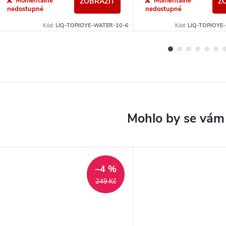
Momentálně
Momentálně
ZOBRAZIT
Z
nedostupné
nedostupné
Kód:
LIQ-TOPJOYE-WATER-10-6
Kód:
LIQ-TOPJOYE
–4 %
249 Kč