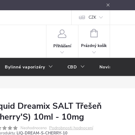
oužívání
Návody k použití
Vše o e-kouření
CZK
Nákupní rádce
NÁKUPNÍ
KOŠÍK
Prázdný košík
Přihlášení
Bylinné vaporizéry
CBD
Novinky
A
quid Dreamix SALT Třešeň
herry'S) 10ml - 10mg
Podrobnosti hodnocení
Neohodnoceno
produktu:
LIQ-DREAM-S-CHERRY-10