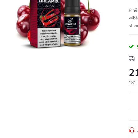
Plně
výbě
stan
2
181 
Měr
cena