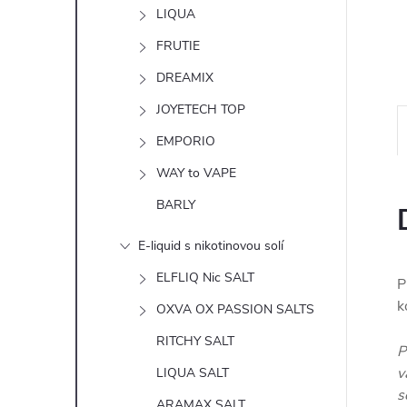
n
LIQUA
e
FRUTIE
DREAMIX
l
JOYETECH TOP
EMPORIO
WAY to VAPE
BARLY
E-liquid s nikotinovou solí
ELFLIQ Nic SALT
P
k
OXVA OX PASSION SALTS
RITCHY SALT
P
v
LIQUA SALT
s
ARAMAX SALT