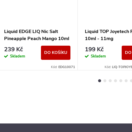
Liquid EDGE LIQ Nic Salt
Liquid TOP Joyetech 
Pineapple Peach Mango 10ml
10ml - 11mg
- 15mg
239 Kč
199 Kč
DO KOŠÍKU
DO
Skladem
Skladem
Kód:
EDG10071
Kód:
LIQ-TOPJOY