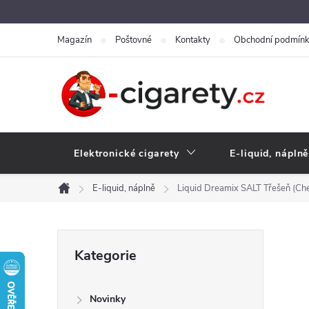
Přejít
na
Magazín
Poštovné
Kontakty
Obchodní podmín
obsah
Elektronické cigarety
E-liquid, náplně
E-liquid, náplně
Liquid Dreamix SALT Třešeň (Ch
Domů
P
Přeskočit
Kategorie
kategorie
o
Novinky