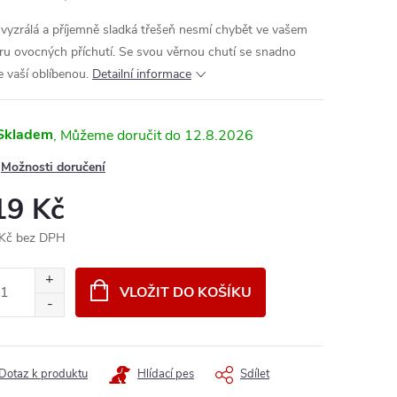
 vyzrálá a příjemně sladká třešeň nesmí chybět ve vašem
ru ovocných příchutí. Se svou věrnou chutí se snadno
e vaší oblíbenou.
Detailní informace
Skladem
12.8.2026
Možnosti doručení
19 Kč
Kč bez DPH
ná
:
VLOŽIT DO KOŠÍKU
Dotaz k produktu
Hlídací pes
Sdílet