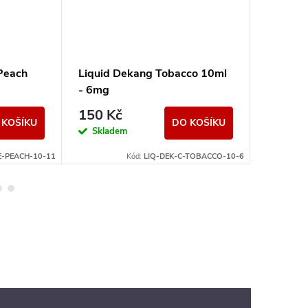
Peach
Liquid Dekang Tobacco 10ml
Liquid 
- 6mg
Raspber
199 K
150 Kč
 KOŠÍKU
DO KOŠÍKU
Momen
Skladem
nedostup
E-PEACH-10-11
Kód:
LIQ-DEK-C-TOBACCO-10-6