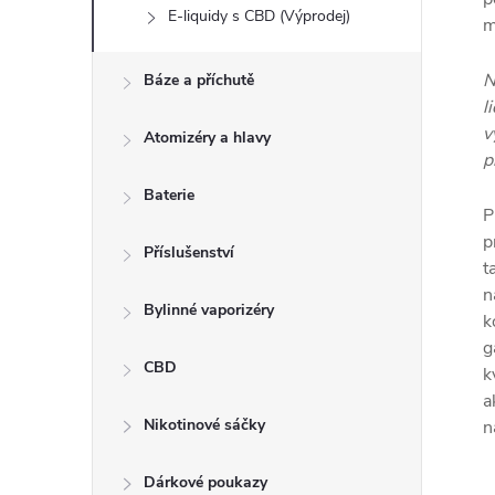
E-liquidy s CBD (Výprodej)
m
N
Báze a příchutě
l
v
Atomizéry a hlavy
p
Baterie
P
p
Příslušenství
t
n
Bylinné vaporizéry
k
g
CBD
k
a
Nikotinové sáčky
n
Dárkové poukazy