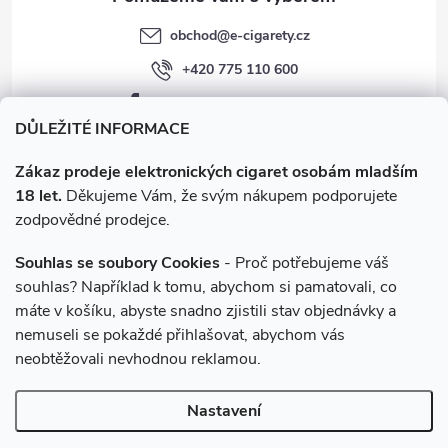
obchod
@
e-cigarety.cz
+420 775 110 600
facebook.com/e-cigarety.cz
DŮLEŽITÉ INFORMACE
Zákaz prodeje elektronických cigaret osobám mladším
18 let.
Děkujeme Vám, že svým nákupem podporujete
zodpovědné prodejce.
Souhlas se soubory Cookies
- Proč potřebujeme váš
souhlas? Například k tomu, abychom si pamatovali, co
máte v košíku, abyste snadno zjistili stav objednávky a
Instagram
nemuseli se pokaždé přihlašovat, abychom vás
neobtěžovali nevhodnou reklamou.
Copyright 2026
e-cigarety.cz
. Všechna práva vyhrazena.
Upravit
Nastavení
nastavení cookies