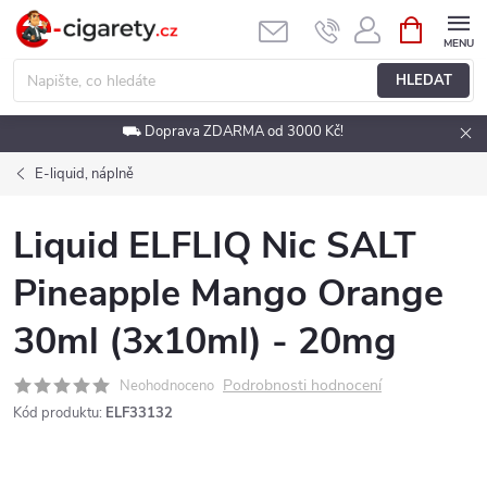
Přejít
NÁKUPNÍ
KOŠÍK
na
obsah
HLEDAT
⛟ Doprava ZDARMA od 3000 Kč!
E-liquid, náplně
Liquid ELFLIQ Nic SALT
Pineapple Mango Orange
30ml (3x10ml) - 20mg
Podrobnosti hodnocení
Neohodnoceno
Kód produktu:
ELF33132