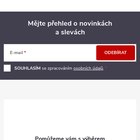
Mějte přehled o novinkách
a slevách
Z
á
E-mail
ODEBÍRAT
p
SOUHLASÍM
se zpracováním
osobních údajů
.
a
t
í