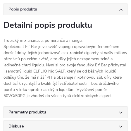
Popis produktu
Detailní popis produktu
Tropický mix ananasu, pomeranče a manga.
Společnost Elf Bar je ve světě vapingu opravdovým fenoménem
dnešní doby. Jejich jednorázové elektronické cigarety si našly miliony
příznivců po celém světě, a to díky jejich nezapomenutelné a
jedinečné chuti liquidu. Nyní si pro svoje fanoušky Elf Bar přichystal
i samotný liquid ELFLIQ Nic SALT, který se od běžných liquidů
odlišují tím, že má nižší PH a obsahuje nikotinovou sůl, díky které
dochází k rychlejší a kvalitnější vstřebatelnosti = bez dráždivého
pocitu v krku oproti klasickým liquidům. Vyvážený poměr
50VG/50PG je vhodný do všech typů elektronických cigaret.
Parametry produktu
Diskuse