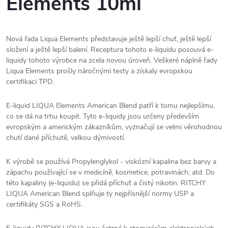
Elements 10ml
Nová řada Liqua Elements představuje ještě lepší chuť, ještě lepší
složení a ještě lepší balení. Receptura tohoto e-liquidu posouvá e-
liquidy tohoto výrobce na zcela novou úroveň. Veškeré náplně řady
Liqua Elements prošly náročnými testy a získaly evropskou
certifikaci TPD.
E-liquid LIQUA Elements American Blend patří k tomu nejlepšímu,
co se dá na trhu koupit. Tyto e-liquidy jsou určeny především
evropským a americkým zákazníkům, vyznačují se velmi věrohodnou
chutí dané příchutě, velkou dýmivostí.
K výrobě se používá Propylenglykol - viskózní kapalina bez barvy a
zápachu používající se v medicíně, kosmetice, potravinách, atd. Do
této kapaliny (e-liquidu) se přidá příchuť a čistý nikotin. RITCHY
LIQUA American Blend splňuje ty nejpřísnější normy USP a
certifikáty SGS a RoHS.