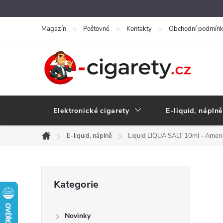
Přejít
na
Magazín
Poštovné
Kontakty
Obchodní podmín
obsah
Elektronické cigarety
E-liquid, náplně
E-liquid, náplně
Liquid LIQUA SALT 10ml - Amer
Domů
P
Přeskočit
Kategorie
kategorie
o
Novinky