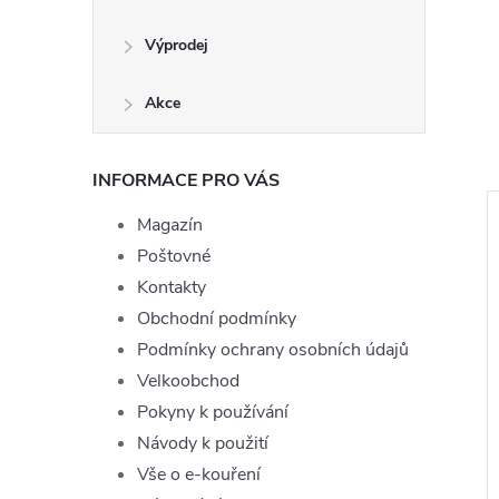
Výprodej
Akce
INFORMACE PRO VÁS
Magazín
–4 %
Poštovné
249 Kč
Kontakty
Obchodní podmínky
Podmínky ochrany osobních údajů
Velkoobchod
Pokyny k používání
Návody k použití
Vše o e-kouření
 Joyetech Peach
Liquid EDGE LIQ Nic Salt