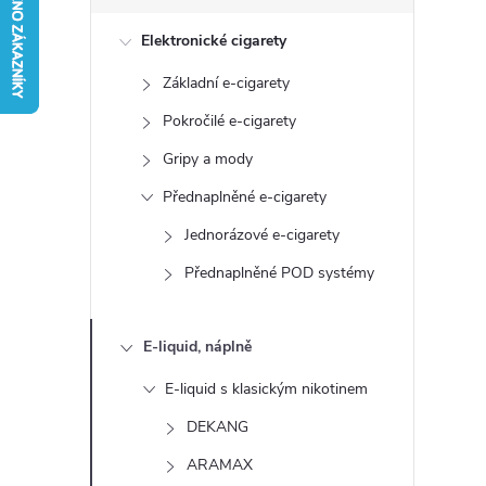
s
Elektronické cigarety
t
Základní e-cigarety
r
Pokročilé e-cigarety
a
Gripy a mody
Přednaplněné e-cigarety
n
Jednorázové e-cigarety
n
Přednaplněné POD systémy
í
E-liquid, náplně
p
E-liquid s klasickým nikotinem
a
DEKANG
ARAMAX