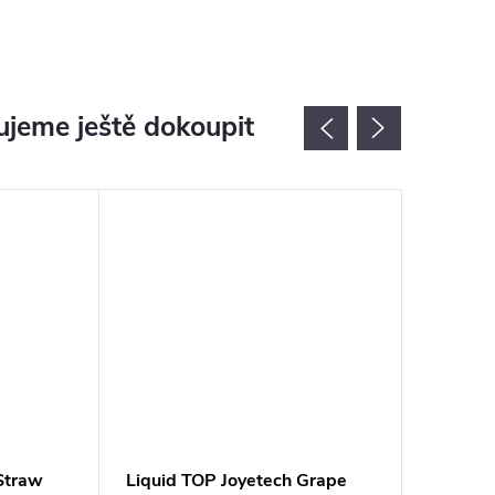
jeme ještě dokoupit
Straw
Liquid TOP Joyetech Grape
Liquid 