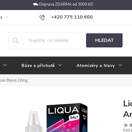
⛟ Doprava ZDARMA od 3000 Kč!
+420 775 110 600
ky
Podmínky ochrany osobních údajů
Velkoobchod
Pokyny k p
obchod@e-cigarety.cz
HLEDAT
Báze a příchutě
Atomizéry a hlavy
ican Blend 10mg
Li
A
Kód 