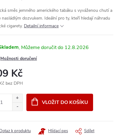
ická směs jemného amerického tabáku s vyváženou chutí a
e nasládlým dozvukem. Ideální pro ty, kteří hledají náhradu
cké cigarety.
Detailní informace
Skladem
12.8.2026
Možnosti doručení
09 Kč
Kč bez DPH
ná
:
VLOŽIT DO KOŠÍKU
Dotaz k produktu
Hlídací pes
Sdílet