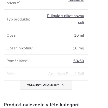
příchutí
:
E-liquid s nikotinovou
Typ produktu
:
solí
Obsah
:
10 ml
Obsah nikotinu
:
10 mg
Poměr látek
:
50/50
Série
:
American Blend
,
Salt
VŠECHNY PARAMETRY
Produkt naleznete v této kategorii