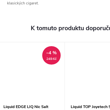
klasických cigaret.
K tomuto produktu doporuču
–4 %
249 Kč
Liquid EDGE LIQ Nic Salt
Liquid TOP Joyetech 