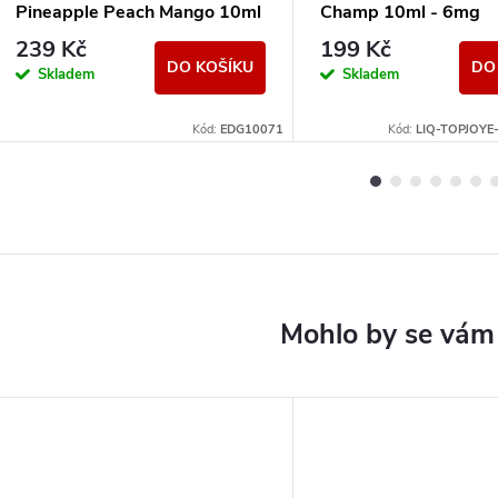
Pineapple Peach Mango 10ml
Champ 10ml - 6mg
- 15mg
239 Kč
199 Kč
DO KOŠÍKU
DO
Skladem
Skladem
Kód:
EDG10071
Kód:
LIQ-TOPJOY