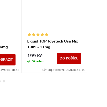
Liquid TOP Joyetech Usa Mix
Liquid 
16mg
10ml - 11mg
Ship 10
199 Kč
199 K
DO KOŠÍKU
OBRAZIT
Skladem
Sklad
E-WATER-10-16
Kód:
LIQ-TOPJOYE-USAMIX-10-11