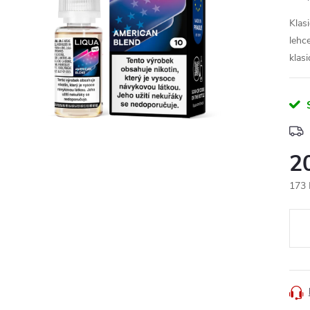
Klas
lehc
klasi
2
173 
Měr
cena