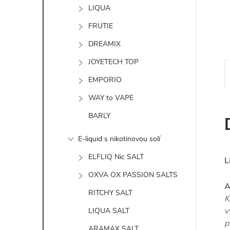
n
LIQUA
e
FRUTIE
DREAMIX
l
JOYETECH TOP
EMPORIO
WAY to VAPE
BARLY
E-liquid s nikotinovou solí
ELFLIQ Nic SALT
L
OXVA OX PASSION SALTS
A
RITCHY SALT
K
v
LIQUA SALT
p
ARAMAX SALT