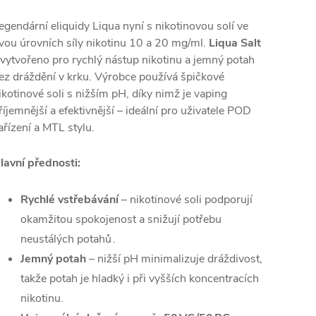
egendární eliquidy Liqua nyní s nikotinovou solí ve
vou úrovních síly nikotinu 10 a 20 mg/ml.
Liqua Salt
vytvořeno pro rychlý nástup nikotinu a jemný potah
ez dráždění v krku. Výrobce používá špičkové
ikotinové soli s nižším pH, díky nimž je vaping
říjemnější a efektivnější – ideální pro uživatele POD
ařízení a MTL stylu.
lavní přednosti:
Rychlé vstřebávání
– nikotinové soli podporují
okamžitou spokojenost a snižují potřebu
neustálých potahů .
Jemný potah
– nižší pH minimalizuje dráždivost,
takže potah je hladký i při vyšších koncentracích
nikotinu.