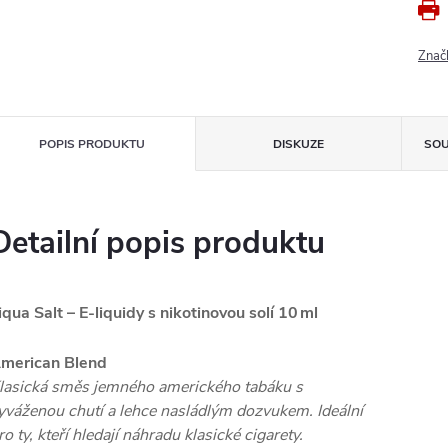
Znač
POPIS PRODUKTU
DISKUZE
SOU
Detailní popis produktu
iqua Salt – E‑liquidy s nikotinovou solí 10 ml
merican Blend
lasická směs jemného amerického tabáku s
yváženou chutí a lehce nasládlým dozvukem. Ideální
ro ty, kteří hledají náhradu klasické cigarety.