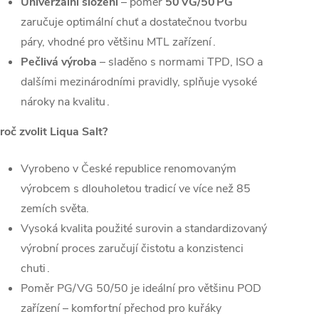
Univerzální složení
– poměr
50 VG/50 PG
zaručuje optimální chuť a dostatečnou tvorbu
páry, vhodné pro většinu MTL zařízení .
Pečlivá výroba
– sladěno s normami TPD, ISO a
dalšími mezinárodními pravidly, splňuje vysoké
nároky na kvalitu .
roč zvolit Liqua Salt?
Vyrobeno v České republice renomovaným
výrobcem s dlouholetou tradicí ve více než 85
zemích světa.
Vysoká kvalita použité surovin a standardizovaný
výrobní proces zaručují čistotu a konzistenci
chuti .
Poměr PG/VG 50/50 je ideální pro většinu POD
zařízení – komfortní přechod pro kuřáky