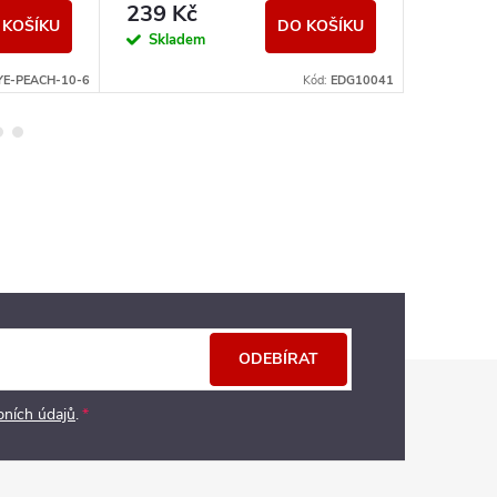
10ml - 15mg
239 Kč
199 K
 KOŠÍKU
DO KOŠÍKU
Skladem
Sklad
YE-PEACH-10-6
Kód:
EDG10041
ODEBÍRAT
bních údajů
.