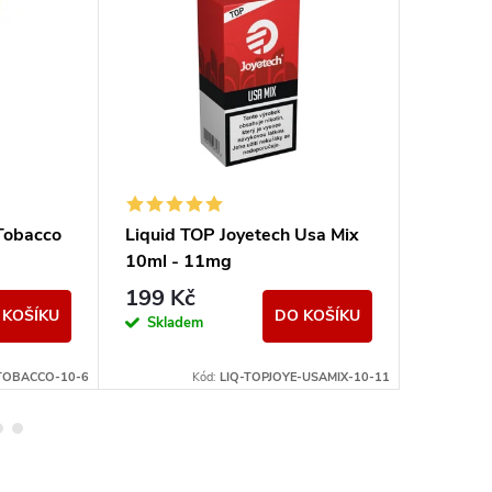
Tobacco
Liquid TOP Joyetech Usa Mix
Liquid 
10ml - 11mg
Strawbe
Ice 10m
199 Kč
239 K
 KOŠÍKU
DO KOŠÍKU
Skladem
Sklad
-TOBACCO-10-6
Kód:
LIQ-TOPJOYE-USAMIX-10-11