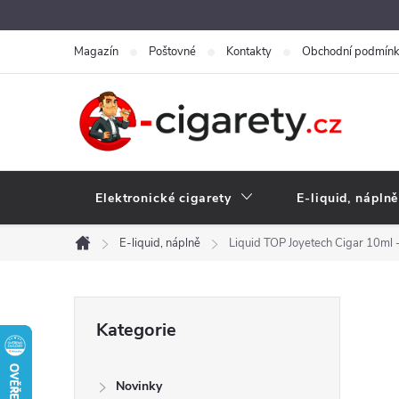
Přejít
na
Magazín
Poštovné
Kontakty
Obchodní podmín
obsah
Elektronické cigarety
E-liquid, náplně
E-liquid, náplně
Liquid TOP Joyetech Cigar 10ml
Domů
P
Přeskočit
Kategorie
kategorie
o
Novinky