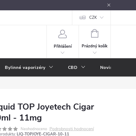
oužívání
Návody k použití
Vše o e-kouření
CZK
Nákupní rádce
NÁKUPNÍ
KOŠÍK
Prázdný košík
Přihlášení
Bylinné vaporizéry
CBD
Novinky
A
quid TOP Joyetech Cigar
0ml - 11mg
Podrobnosti hodnocení
Neohodnoceno
produktu:
LIQ-TOPJOYE-CIGAR-10-11