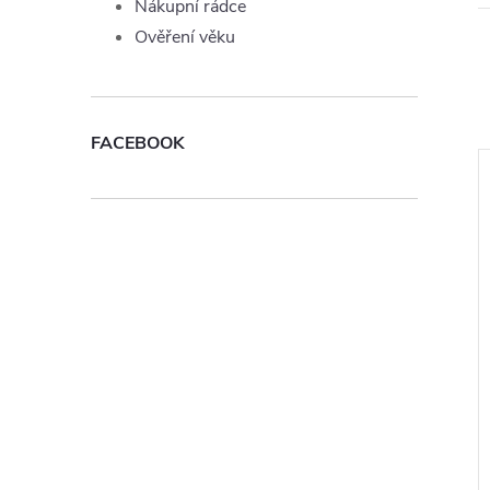
Nákupní rádce
Ověření věku
FACEBOOK
 Joyetech
Liquid SYX Nic Salt Peach
n 10ml - 11mg
10ml - 10mg