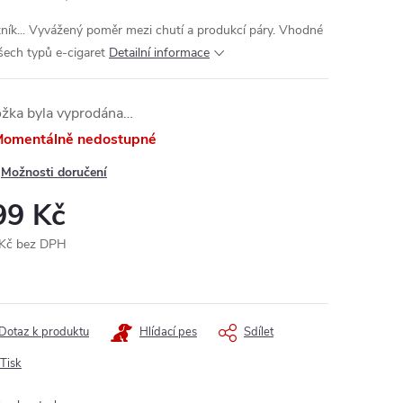
ník... Vyvážený poměr mezi chutí a produkcí páry. Vhodné
šech typů e-cigaret
Detailní informace
ožka byla vyprodána…
omentálně nedostupné
Možnosti doručení
99 Kč
Kč bez DPH
ná
:
Dotaz k produktu
Hlídací pes
Sdílet
Tisk