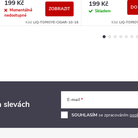
199 Kč
199 Kč
DO
ZOBRAZIT
Momentálně
Skladem
nedostupné
Kód:
LIQ-TOPJOYE-CIGAR-10-16
Kód:
LIQ-TOPJO
E-mail
a slevách
SOUHLASÍM
se zpracováním
oso