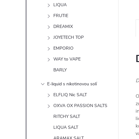
n
LIQUA
e
FRUTIE
DREAMIX
l
JOYETECH TOP
EMPORIO
WAY to VAPE
BARLY
D
E-liquid s nikotinovou solí
ELFLIQ Nic SALT
O
z
OXVA OX PASSION SALTS
i
RITCHY SALT
l
k
LIQUA SALT
v
ARAMAX SALT