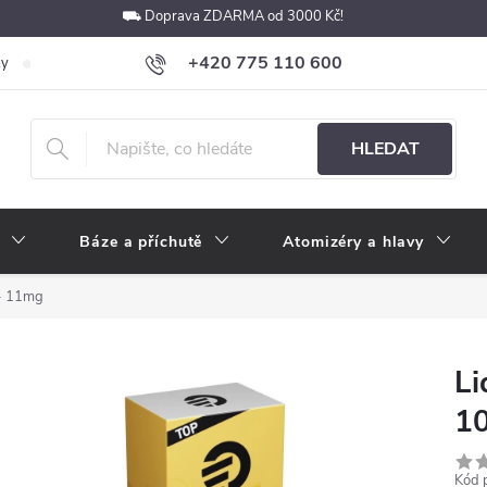
⛟ Doprava ZDARMA od 3000 Kč!
+420 775 110 600
ky
Podmínky ochrany osobních údajů
Velkoobchod
Pokyny k p
obchod@e-cigarety.cz
HLEDAT
Báze a příchutě
Atomizéry a hlavy
 - 11mg
Li
1
Kód 