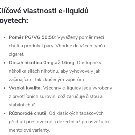
líčové vlastnosti e-liquidů
Joyetech:
Poměr PG/VG
50:50
: Vyvážený poměr mezi
chutí a produkcí páry. Vhodné do všech typů e-
cigaret.
Obsah nikotinu 0mg až 16mg
: Dostupné v
několika silách nikotinu, aby vyhovovaly jak
začínajícím, tak zkušeným vaperům.
Vysoká kvalita
: Všechny e-liquidy jsou vyrobeny
z prvotřídních surovin, což zaručuje čistou a
stabilní chuť.
Různorodé chutě
: Od klasických tabákových
příchutí přes ovocné a dezertní až po osvěžující
mentolové varianty.