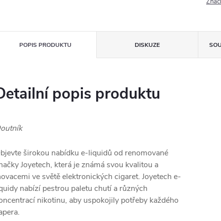
Znač
POPIS PRODUKTU
DISKUZE
SOU
Detailní popis produktu
outník
bjevte širokou nabídku e-liquidů od renomované
načky Joyetech, která je známá svou kvalitou a
novacemi ve světě elektronických cigaret. Joyetech e-
iquidy nabízí pestrou paletu chutí a různých
oncentrací nikotinu, aby uspokojily potřeby každého
apera.