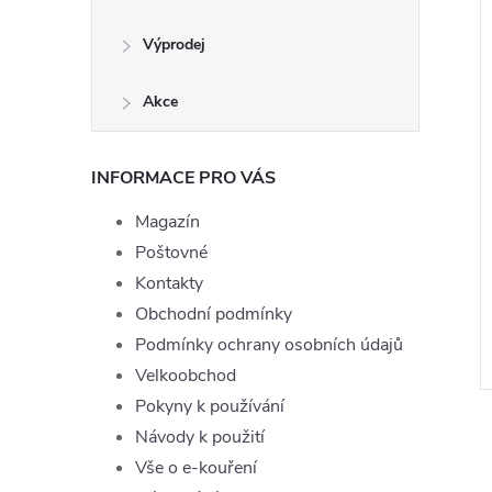
Výprodej
Akce
INFORMACE PRO VÁS
Magazín
 Joyetech
Liquid TOP Joyetech Usa Mix
Poštovné
 10ml - 6mg
10ml - 0mg
Kontakty
199 Kč
Obchodní podmínky
ě
Momentálně
ZOBRAZIT
ZOBRAZIT
nedostupné
Podmínky ochrany osobních údajů
Velkoobchod
:
LIQ-TOPJOYE-BLACKB-10-6
Kód:
LIQ-TOPJOYE-USAMIX-10-0
Pokyny k používání
Návody k použití
Vše o e-kouření