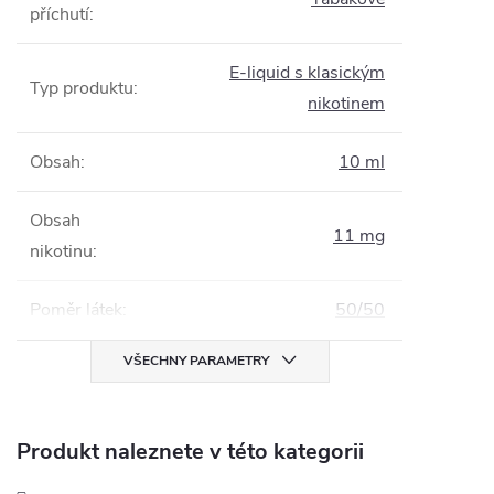
příchutí
:
E-liquid s klasickým
Typ produktu
:
nikotinem
Obsah
:
10 ml
Obsah
11 mg
nikotinu
:
Poměr látek
:
50/50
VŠECHNY PARAMETRY
Produkt naleznete v této kategorii