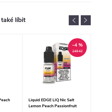
–4 %
249 Kč
Peach
Liquid EDGE LIQ Nic Salt
Liquid 
Lemon Peach Passionfruit
10ml -