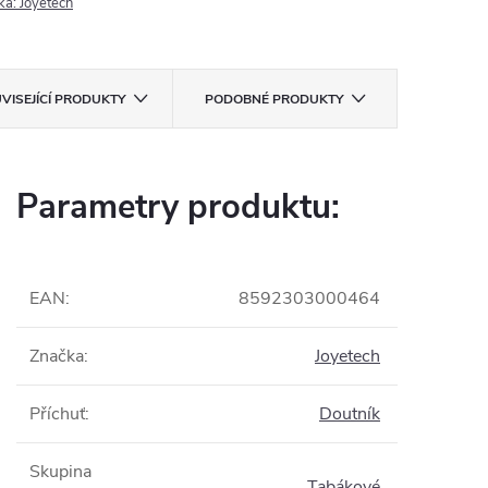
ka:
Joyetech
VISEJÍCÍ PRODUKTY
PODOBNÉ PRODUKTY
Parametry produktu:
EAN
:
8592303000464
Značka
:
Joyetech
Příchuť
:
Doutník
Skupina
Tabákové