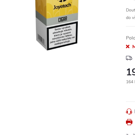
Dout
do v
Pol
M
1
164 
Měr
cena