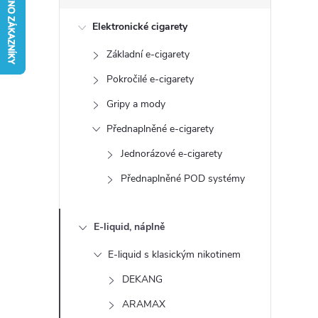
s
Elektronické cigarety
t
Základní e-cigarety
r
Pokročilé e-cigarety
a
Gripy a mody
Přednaplněné e-cigarety
n
Jednorázové e-cigarety
n
Přednaplněné POD systémy
í
E-liquid, náplně
p
E-liquid s klasickým nikotinem
a
DEKANG
ARAMAX