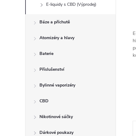
E-liquidy s CBD (Výprodej)
Báze a příchutě
E
Atomizéry a hlavy
h
p
Baterie
k
Příslušenství
Bylinné vaporizéry
CBD
Nikotinové sáčky
Dárkové poukazy