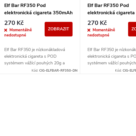
Elf Bar RF350 Pod
Elf Bar RF350 Pod
elektronická cigareta 350mAh
elektronická cigare
Zelená
Zelená
270 Kč
270 Kč
ZOBRAZIT
Z
Momentálně
Momentálně
nedostupné
nedostupné
Elf Bar RF350 je nízkonákladová
Elf Bar RF350 je nízkoná
elektronická cigareta s POD
elektronická cigareta s P
systémem vážící pouhých 20g a
systémem vážící pouhých
přizpůsobená pro MTL vapování.
přizpůsobená pro MTL va
Kód:
CIG-ELFBAR-RF350-DN
Kód:
CIG-EL
Vestavěná baterie o kapacitě
Vestavěná baterie o kapac
350mAh...
350mAh...
O
v
á