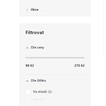
Akce
Dle ceny
99
Kč
270
Kč
Dle štítku
l
Na skladě
1
Akce
0