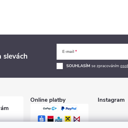
E-mail
a slevách
SOUHLASÍM
se zpracováním
oso
Online platby
Instagram