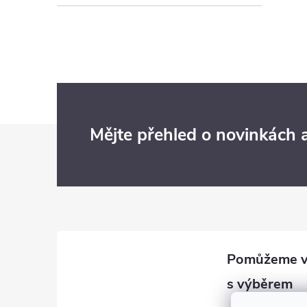
Z
Mějte přehled o novinkách
á
p
a
t