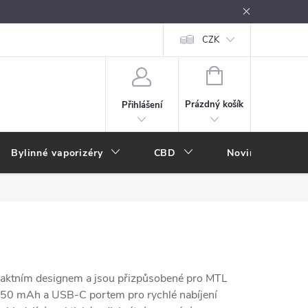
oužívání
Návody k použití
Vše o e-kouření
CZK
Nákupní rádce
NÁKUPNÍ
KOŠÍK
Prázdný košík
Přihlášení
Bylinné vaporizéry
CBD
Novinky
A
paktním designem a jsou přizpůsobené pro MTL
ě 350 mAh a USB-C portem pro rychlé nabíjení