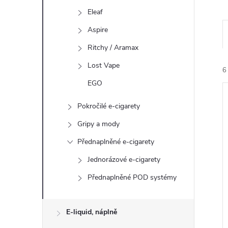
n
Eleaf
e
Aspire
l
Ritchy / Aramax
Lost Vape
6
EGO
Pokročilé e-cigarety
Gripy a mody
Přednaplněné e-cigarety
í
Jednorázové e-cigarety
i
Přednaplněné POD systémy
E-liquid, náplně