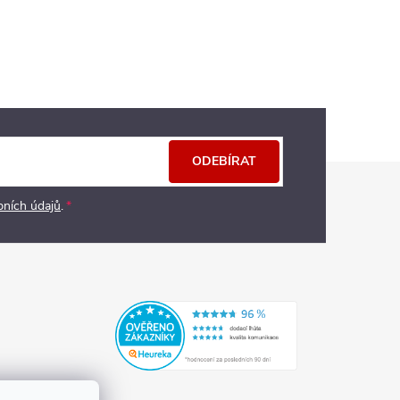
ODEBÍRAT
bních údajů
.