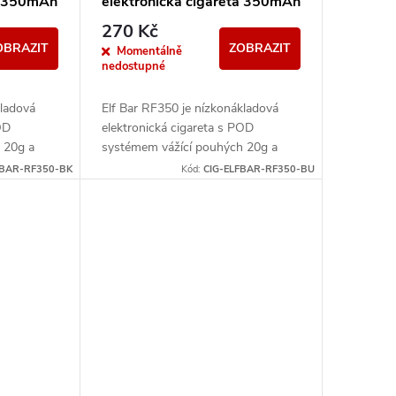
ta 350mAh
elektronická cigareta 350mAh
Modrá
270 Kč
OBRAZIT
ZOBRAZIT
Momentálně
nedostupné
kladová
Elf Bar RF350 je nízkonákladová
OD
elektronická cigareta s POD
 20g a
systémem vážící pouhých 20g a
pování.
přizpůsobená pro MTL vapování.
FBAR-RF350-BK
Kód:
CIG-ELFBAR-RF350-BU
itě
Vestavěná baterie o kapacitě
350mAh...