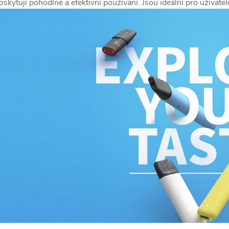
oskytují pohodlné a efektivní používání. Jsou ideální pro uživatele