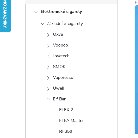
s
p
Elektronické cigarety
t
Základní e-cigarety
r
Oxva
a
Voopoo
Joyetech
n
SMOK
n
Vaporesso
Uwell
í
Elf Bar
p
ELFX 2
a
ELFA Master
RF350