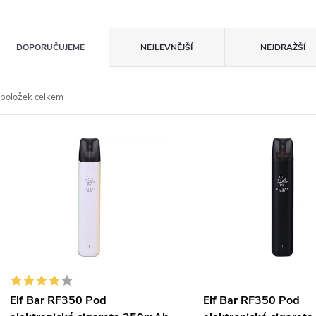
Ř
DOPORUČUJEME
NEJLEVNĚJŠÍ
NEJDRAŽŠÍ
a
položek celkem
z
V
e
ý
n
p
p
s
r
p
Elf Bar RF350 Pod
Elf Bar RF350 Pod