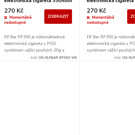
o
elektronická cigareta 350mAh
elektronická cigare
r
Bílá
Černá
270 Kč
270 Kč
d
ZOBRAZIT
Z
Momentálně
Momentálně
o
nedostupné
nedostupné
u
d
Elf Bar RF350 je nízkonákladová
Elf Bar RF350 je nízkoná
elektronická cigareta s POD
elektronická cigareta s P
k
systémem vážící pouhých 20g a
systémem vážící pouhých
u
přizpůsobená pro MTL vapování.
přizpůsobená pro MTL va
Kód:
CIG-ELFBAR-RF350-WE
Kód:
CIG-EL
t
Vestavěná baterie o kapacitě
Vestavěná baterie o kapac
k
350mAh...
350mAh...
ů
t
ů