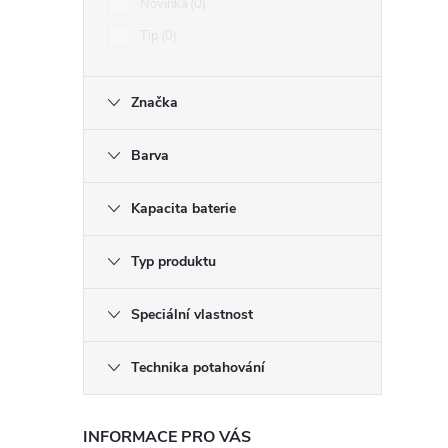
Novinka
0
Tip
0
Značka
í
Barva
Kapacita baterie
r
Typ produktu
Speciální vlastnost
Technika potahování
INFORMACE PRO VÁS