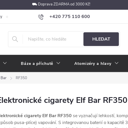
⛟ Doprava ZDARMA od 3000 Kč!
+420 775 110 600
ky
Podmínky ochrany osobních údajů
Velkoobchod
Pokyny k p
obchod@e-cigarety.cz
HLEDAT
Báze a příchutě
Atomizéry a hlavy
f Bar
RF350
Elektronické cigarety Elf Bar RF350
lektronické cigarety Elf Bar RF350
se vyznačují lehkostí, kom
způsob pusa-plíce) vapování. S integrovanou baterií o kapacit