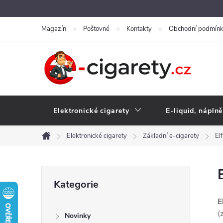
Přejít
na
Magazín
Poštovné
Kontakty
Obchodní podmín
obsah
Elektronické cigarety
E-liquid, náplně
Elektronické cigarety
Základní e-cigarety
El
Domů
P
Přeskočit
Kategorie
kategorie
o
E
(
Novinky