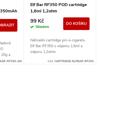
Elf Bar RF350 POD cartridge
ta 350mAh
1,6ml 1,2ohm
99 Kč
DO KOŠÍKU
OBRAZIT
Skladem
Náhradní cartridge pro e-cigaretu
kladová
Elf Bar RF350 o objemu 1,6ml a
OD
odporu 1,2ohm.
 20g a
pování.
FBAR-RF350-GN
Kód:
CARTRIDGE-ELFBAR-RF350
itě