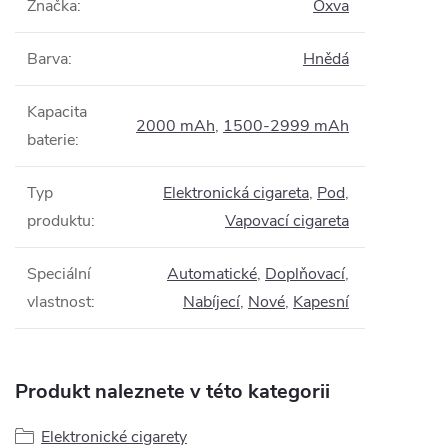
Značka
:
Oxva
Barva
:
Hnědá
Kapacita
2000 mAh
,
1500-2999 mAh
baterie
:
Typ
Elektronická cigareta
,
Pod
,
produktu
:
Vapovací cigareta
Speciální
Automatické
,
Doplňovací
,
vlastnost
:
Nabíjecí
,
Nové
,
Kapesní
Produkt naleznete v této kategorii
Elektronické cigarety