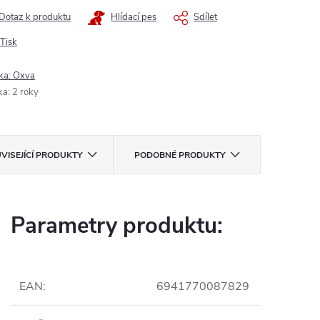
Dotaz k produktu
Hlídací pes
Sdílet
Tisk
ka:
Oxva
ka
:
2 roky
VISEJÍCÍ PRODUKTY
PODOBNÉ PRODUKTY
Parametry produktu:
EAN
:
6941770087829