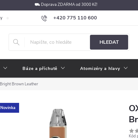
⛟ Doprava ZDARMA od 3000 Kč!
+420 775 110 600
ky
Podmínky ochrany osobních údajů
Velkoobchod
Pokyny k p
obchod@e-cigarety.cz
HLEDAT
Báze a příchutě
Atomizéry a hlavy
right Brown Leather
O
Novinka
Br
Kód 