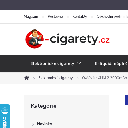
Přejít
na
Magazín
Poštovné
Kontakty
Obchodní podmín
obsah
Elektronické cigarety
E-liquid, náplně
Elektronické cigarety
OXVA NeXLIM 2 2000mAh B
Domů
P
Přeskočit
Kategorie
kategorie
o
Novinky