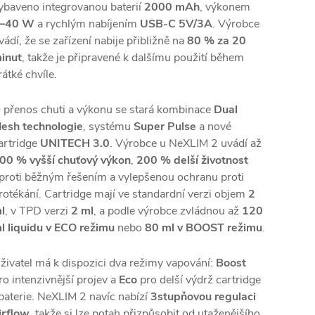
ybaveno integrovanou baterií
2000 mAh
, výkonem
–40 W
a rychlým nabíjením
USB-C 5V/3A
. Výrobce
vádí, že se zařízení nabije přibližně na
80 % za 20
inut
, takže je připravené k dalšímu použití během
rátké chvíle.
 přenos chuti a výkonu se stará kombinace
Dual
esh technologie
, systému
Super Pulse
a nové
artridge
UNITECH 3.0
. Výrobce u NeXLIM 2 uvádí až
00 % vyšší chuťový výkon
,
200 % delší životnost
proti běžným řešením a vylepšenou ochranu proti
rotékání. Cartridge mají ve standardní verzi objem
2
l
, v TPD verzi
2 ml
, a podle výrobce zvládnou až
120
l liquidu v ECO režimu
nebo
80 ml v BOOST režimu
.
živatel má k dispozici dva režimy vapování:
Boost
ro intenzivnější projev a
Eco
pro delší výdrž cartridge
 baterie. NeXLIM 2 navíc nabízí
3stupňovou regulaci
irflow
, takže si lze potah přizpůsobit od utaženějšího