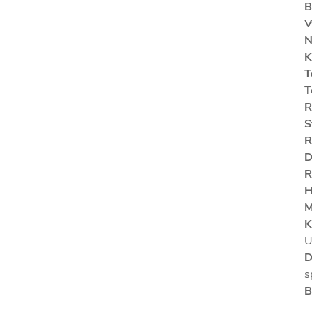
B
V
N
K
T
T
R
S
R
D
R
H
M
K
U
D
s
B