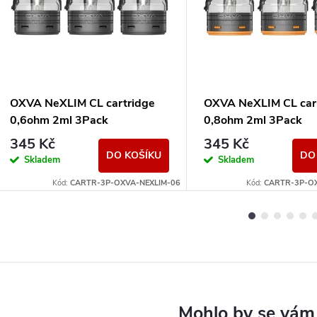
OXVA NeXLIM CL cartridge
OXVA NeXLIM CL car
0,6ohm 2ml 3Pack
0,8ohm 2ml 3Pack
345 Kč
345 Kč
DO KOŠÍKU
DO
Skladem
Skladem
Kód:
CARTR-3P-OXVA-NEXLIM-06
Kód:
CARTR-3P-OX