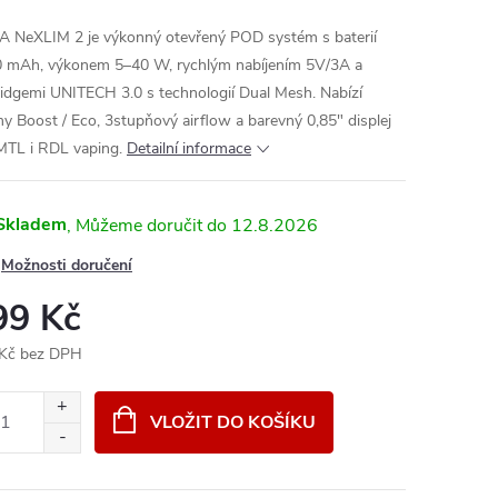
 NeXLIM 2 je výkonný otevřený POD systém s baterií
 mAh, výkonem 5–40 W, rychlým nabíjením 5V/3A a
ridgemi UNITECH 3.0 s technologií Dual Mesh. Nabízí
my Boost / Eco, 3stupňový airflow a barevný 0,85" displej
MTL i RDL vaping.
Detailní informace
Skladem
12.8.2026
Možnosti doručení
99 Kč
Kč bez DPH
ná
:
VLOŽIT DO KOŠÍKU