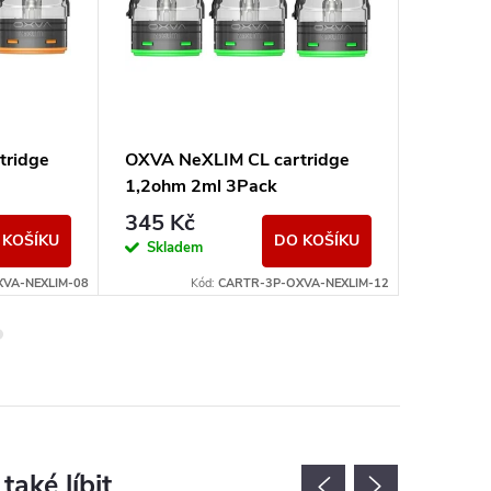
tridge
OXVA NeXLIM CL cartridge
OXVA Ne
1,2ohm 2ml 3Pack
0,6ohm
345 Kč
129 K
 KOŠÍKU
DO KOŠÍKU
Skladem
Sklad
VA-NEXLIM-08
Kód:
CARTR-3P-OXVA-NEXLIM-12