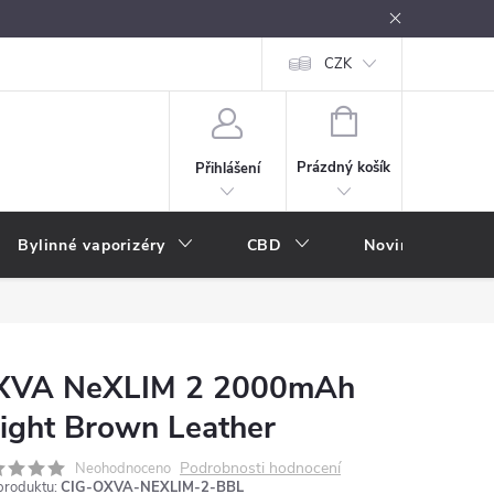
oužívání
Návody k použití
Vše o e-kouření
CZK
Nákupní rádce
NÁKUPNÍ
KOŠÍK
Prázdný košík
Přihlášení
Bylinné vaporizéry
CBD
Novinky
A
XVA NeXLIM 2 2000mAh
ight Brown Leather
Podrobnosti hodnocení
Neohodnoceno
produktu:
CIG-OXVA-NEXLIM-2-BBL