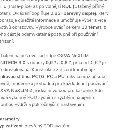
TL
(Pusa-plíce) až po volnější
RDL (
Utažený přímý
otah
)
. Ovládání doplňuje
0,85" barevný displej
, který
obrazuje důležité informace a umožňuje výběr z více
otivů obrazovky. Výrobce uvádí celkem
10 témat
, z
oho část je odemykatelná postupně při používání
ařízení.
 balení najdeš dvě cartridge
OXVA NeXLIM
NITECH 3.0
s odpory
0,6 ?
a
0,8 ?
, přičemž 0,6 ? je
ředinstalovaná. Konstrukce zařízení kombinuje
inkovou slitinu, PCTG, PC a PU
, díky čemuž působí
evně, moderně a je vhodná pro každodenní používání.
XVA NeXLIM 2
je ideální volbou pro každého, kdo
ledá výkonný POD systém s rychlým nabíjením,
louhou výdrží a pokročilejším nastavením.
arametry
yp zařízení:
otevřený POD systém