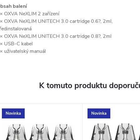
bsah balení
× OXVA NeXLIM 2 zařízení
× OXVA NeXLIM UNITECH 3.0 cartridge 0.6?, 2ml,
ředinstalovaná
× OXVA NeXLIM UNITECH 3.0 cartridge 0.8?, 2ml
× USB-C kabel
× uživatelský manuál
K tomuto produktu doporuču
Novinka
Novinka