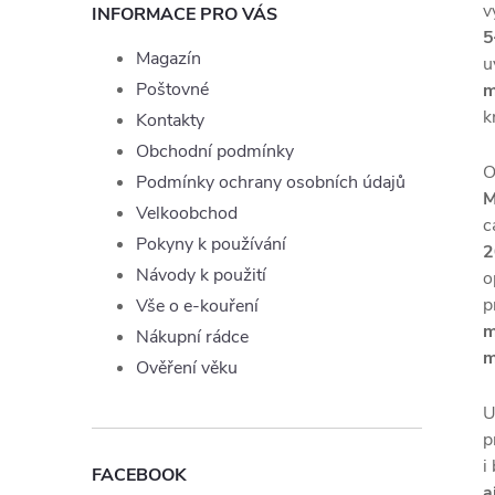
v
INFORMACE PRO VÁS
5
Magazín
u
Poštovné
m
k
Kontakty
Obchodní podmínky
O
Podmínky ochrany osobních údajů
M
Velkoobchod
c
Pokyny k používání
2
Návody k použití
o
p
Vše o e-kouření
m
Nákupní rádce
m
Ověření věku
U
p
i
FACEBOOK
a