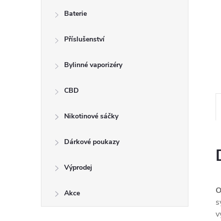
n
Baterie
e
Příslušenství
l
Bylinné vaporizéry
CBD
Nikotinové sáčky
Dárkové poukazy
Výprodej
O
Akce
s
v