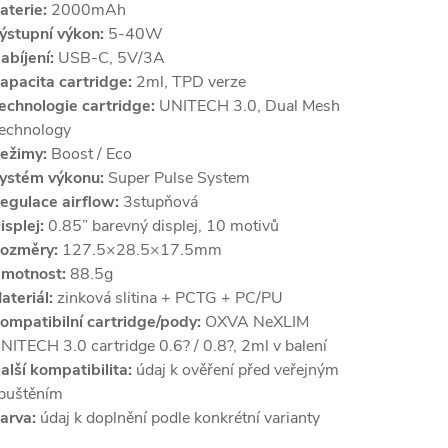
aterie:
2000mAh
ýstupní výkon:
5-40W
abíjení:
USB-C, 5V/3A
apacita cartridge:
2ml, TPD verze
echnologie cartridge:
UNITECH 3.0, Dual Mesh
echnology
ežimy:
Boost / Eco
ystém výkonu:
Super Pulse System
egulace airflow:
3stupňová
isplej:
0.85” barevný displej, 10 motivů
ozměry:
127.5×28.5×17.5mm
motnost:
88.5g
ateriál:
zinková slitina + PCTG + PC/PU
ompatibilní cartridge/pody:
OXVA NeXLIM
NITECH 3.0 cartridge 0.6? / 0.8?, 2ml v balení
alší kompatibilita:
údaj k ověření před veřejným
puštěním
arva:
údaj k doplnění podle konkrétní varianty