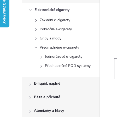
s
Elektronické cigarety
t
Základní e-cigarety
r
Pokročilé e-cigarety
a
Gripy a mody
Přednaplněné e-cigarety
n
Jednorázové e-cigarety
n
Přednaplněné POD systémy
í
E-liquid, náplně
p
Báze a příchutě
a
Atomizéry a hlavy