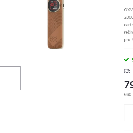
OXVA
2000
cart
reži
pro 
7
660 
Měr
cena