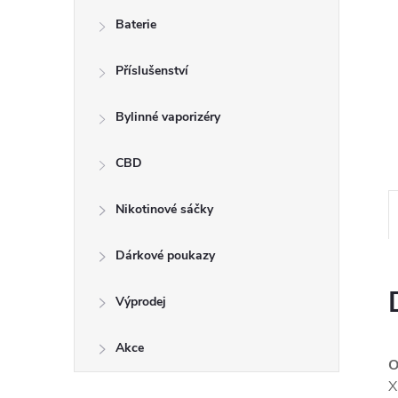
n
Baterie
e
Příslušenství
l
Bylinné vaporizéry
CBD
Nikotinové sáčky
Dárkové poukazy
Výprodej
Akce
O
X