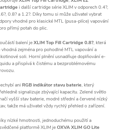
odporuje
XLIM Top Fill Cartridge
,
XLIM EZ
artridge
i další cartridge série XLIM v odporech 0.4?,
.6?, 0.8? a 1.2?. Díky tomu si může uživatel vybrat
dpory vhodné pro klasické MTL (pusa-plíce) vapování
 pro přímý potah do plic.
oučástí balení je
XLIM Top Fill Cartridge 0.8?
, která
e vhodná zejména pro pohodlné MTL vapování a
ikotinové soli. Horní plnění usnadňuje doplňování e-
iquidu a přispívá k čistému a bezproblémovému
rovozu.
echybí ani
RGB indikátor stavu baterie
, který
řehledně signalizuje zbývající kapacitu. Zelené světlo
načí vyšší stav baterie, modré střední a červené nízký
tav, takže má uživatel vždy rychlý přehled o zařízení.
íky nízké hmotnosti, jednoduchému použití a
svědčené platformě XLIM je
OXVA XLIM GO Lite