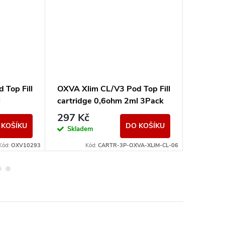
 Top Fill
OXVA Xlim CL/V3 Pod Top Fill
OXVA Xl
l
cartridge 0,6ohm 2ml 3Pack
cartrid
297 Kč
109 K
 KOŠÍKU
DO KOŠÍKU
Skladem
Sklad
Kód:
OXV10293
Kód:
CARTR-3P-OXVA-XLIM-CL-06