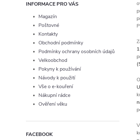
o
INFORMACE PRO VÁS
p
Magazín
p
Poštovné
P
Kontakty
Z
Obchodní podmínky
1
Podmínky ochrany osobních údajů
p
Velkoobchod
(
Pokyny k používání
Návody k použití
O
Vše o e-kouření
U
k
Nákupní rádce
n
Ověření věku
p
V
k
FACEBOOK