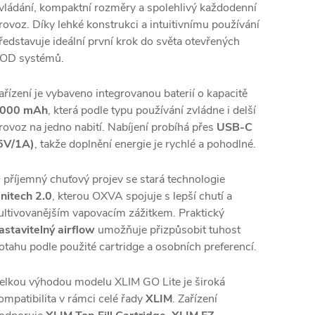
vládání, kompaktní rozměry a spolehlivý každodenní
rovoz. Díky lehké konstrukci a intuitivnímu používání
ředstavuje ideální první krok do světa otevřených
OD systémů.
ařízení je vybaveno integrovanou baterií o kapacitě
000 mAh
, která podle typu používání zvládne i delší
rovoz na jedno nabití. Nabíjení probíhá přes
USB-C
5V/1A)
, takže doplnění energie je rychlé a pohodlné.
 příjemný chuťový projev se stará technologie
nitech 2.0
, kterou OXVA spojuje s lepší chutí a
ultivovanějším vapovacím zážitkem. Praktický
astavitelný airflow
umožňuje přizpůsobit tuhost
otahu podle použité cartridge a osobních preferencí.
elkou výhodou modelu XLIM GO Lite je široká
ompatibilita v rámci celé řady
XLIM
. Zařízení