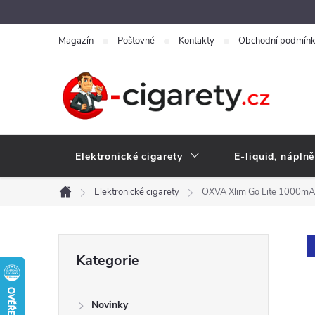
Přejít
na
Magazín
Poštovné
Kontakty
Obchodní podmín
obsah
Elektronické cigarety
E-liquid, náplně
Elektronické cigarety
OXVA Xlim Go Lite 1000mAh
Domů
P
Přeskočit
Kategorie
kategorie
o
Novinky