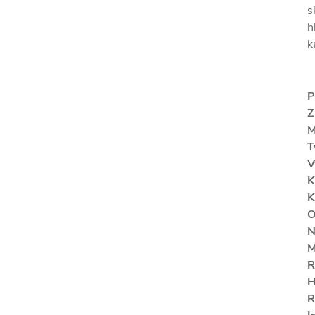
s
h
k
P
Z
M
T
V
K
K
O
N
M
R
H
R