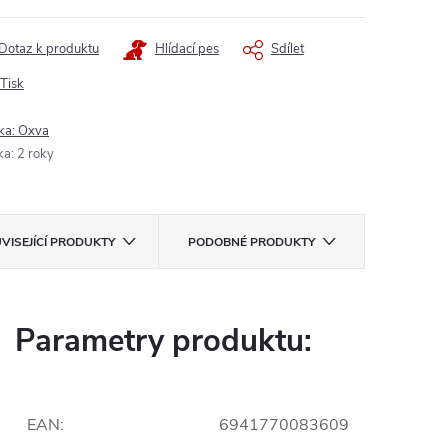
Dotaz k produktu
Hlídací pes
Sdílet
Tisk
ka:
Oxva
ka
:
2 roky
VISEJÍCÍ PRODUKTY
PODOBNÉ PRODUKTY
Parametry produktu:
EAN
:
6941770083609