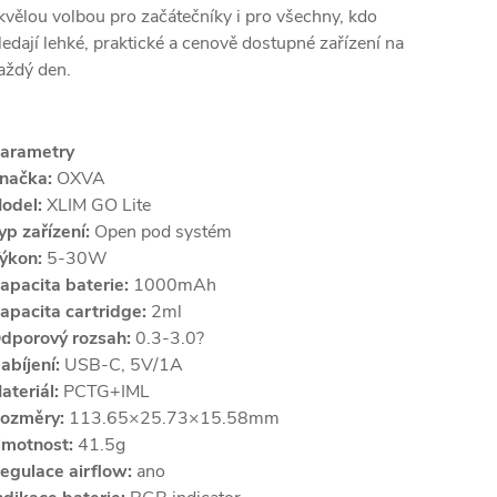
kvělou volbou pro začátečníky i pro všechny, kdo
ledají lehké, praktické a cenově dostupné zařízení na
aždý den.
arametry
načka:
OXVA
odel:
XLIM GO Lite
yp zařízení:
Open pod systém
ýkon:
5-30W
apacita baterie:
1000mAh
apacita cartridge:
2ml
dporový rozsah:
0.3-3.0?
abíjení:
USB-C, 5V/1A
ateriál:
PCTG+IML
ozměry:
113.65×25.73×15.58mm
motnost:
41.5g
egulace airflow:
ano