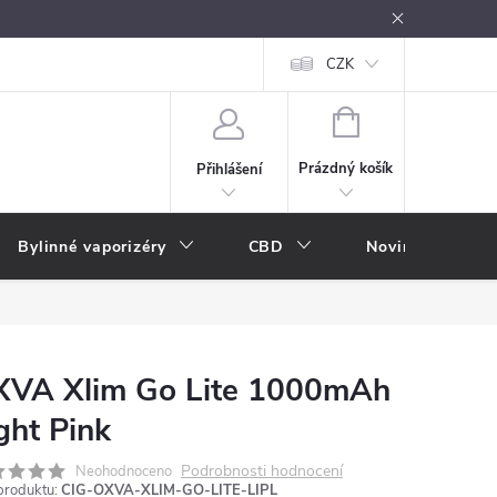
oužívání
Návody k použití
Vše o e-kouření
CZK
Nákupní rádce
NÁKUPNÍ
KOŠÍK
Prázdný košík
Přihlášení
Bylinné vaporizéry
CBD
Novinky
A
XVA Xlim Go Lite 1000mAh
ght Pink
Podrobnosti hodnocení
Neohodnoceno
produktu:
CIG-OXVA-XLIM-GO-LITE-LIPL