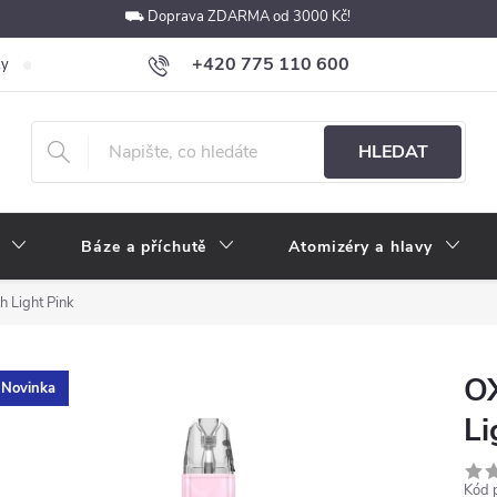
⛟ Doprava ZDARMA od 3000 Kč!
+420 775 110 600
ky
Podmínky ochrany osobních údajů
Velkoobchod
Pokyny k p
obchod@e-cigarety.cz
HLEDAT
Báze a příchutě
Atomizéry a hlavy
 Light Pink
O
Novinka
Li
Kód 