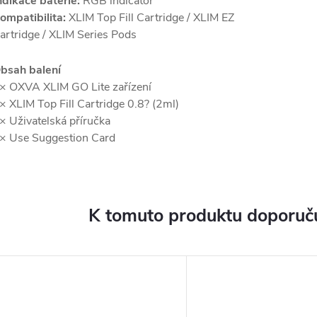
ndikace baterie:
RGB indicator
ompatibilita:
XLIM Top Fill Cartridge / XLIM EZ
artridge / XLIM Series Pods
bsah balení
× OXVA XLIM GO Lite zařízení
× XLIM Top Fill Cartridge 0.8? (2ml)
× Uživatelská příručka
× Use Suggestion Card
K tomuto produktu doporuču