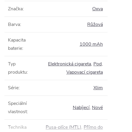
Značka
:
Oxva
Barva
:
Růžová
Kapacita
1000 mAh
baterie
:
Typ
Elektronická cigareta
,
Pod
,
produktu
:
Vapovací cigareta
Série
:
Xlim
Speciální
Nabíjecí
,
Nové
vlastnost
:
Technika
Pusa-plíce (MTL)
,
Přímo do