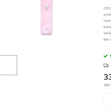
OXVA
syst
nast
kompa
začát
bez 
3
280 
Měr
cena