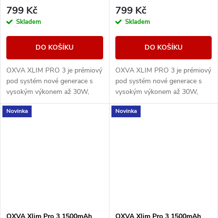
799 Kč
799 Kč
Skladem
Skladem
DO KOŠÍKU
DO KOŠÍKU
OXVA XLIM PRO 3 je prémiový
OXVA XLIM PRO 3 je prémiový
pod systém nové generace s
pod systém nové generace s
vysokým výkonem až 30W,
vysokým výkonem až 30W,
extrémně rychlým nabíjením a
extrémně rychlým nabíjením a
Novinka
Novinka
1500mAh baterií.
1500mAh baterií.
OXVA Xlim Pro 3 1500mAh
OXVA Xlim Pro 3 1500mAh