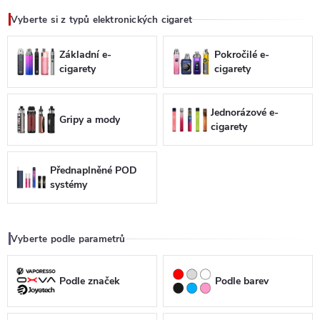
Vyberte si z typů elektronických cigaret
Základní e-
Pokročilé e-
cigarety
cigarety
Jednorázové e-
Gripy a mody
cigarety
Přednaplněné POD
systémy
Vyberte podle parametrů
Podle značek
Podle barev