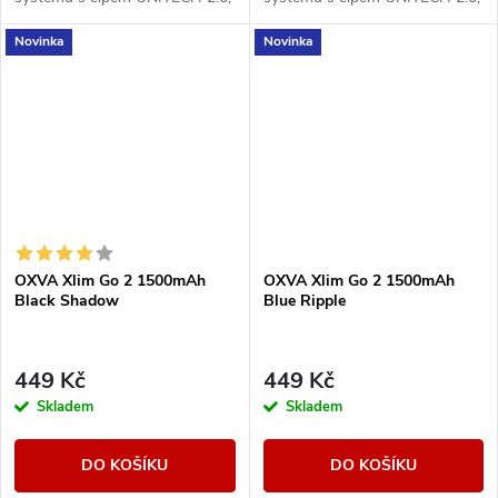
baterií 1500 mAh a výkonem 5–
baterií 1500 mAh a výkonem 5–
Novinka
Novinka
30 W. Nabízí plnou
30 W. Nabízí plnou
kompatibilitu s cartridgemi...
kompatibilitu s cartridgemi...
OXVA Xlim Go 2 1500mAh
OXVA Xlim Go 2 1500mAh
Black Shadow
Blue Ripple
449 Kč
449 Kč
Skladem
Skladem
DO KOŠÍKU
DO KOŠÍKU