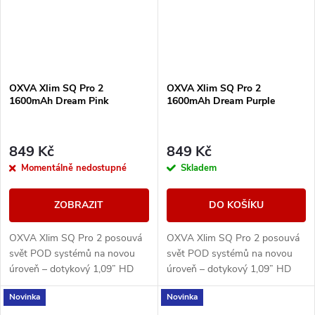
OXVA Xlim SQ Pro 2
OXVA Xlim SQ Pro 2
1600mAh Dream Pink
1600mAh Dream Purple
849 Kč
849 Kč
Momentálně nedostupné
Skladem
ZOBRAZIT
DO KOŠÍKU
OXVA Xlim SQ Pro 2 posouvá
OXVA Xlim SQ Pro 2 posouvá
svět POD systémů na novou
svět POD systémů na novou
úroveň – dotykový 1,09” HD
úroveň – dotykový 1,09” HD
displej, výkonná 1600mAh
displej, výkonná 1600mAh
Novinka
Novinka
baterii, rychlé nabíjení přes
baterii, rychlé nabíjení přes