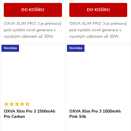
DO KOŠÍKU
DO KOŠÍKU
OXVA XLIM PRO 3 je prémiový
OXVA XLIM PRO 3 je prémiový
pod systém nové generace s
pod systém nové generace s
vysokým výkonem až 30W,
vysokým výkonem až 30W,
extrémně rychlým nabíjením a
extrémně rychlým nabíjením a
Novinka
Novinka
1500mAh baterií.
1500mAh baterií.
OXVA Xlim Pro 3 1500mAh
OXVA Xlim Pro 3 1500mAh
Pro Carbon
Pink Silk