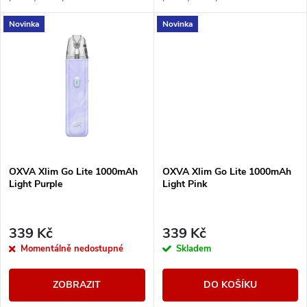
k
k
vapování. Nabízí baterii 1000
vapování. Nabízí baterii 1000
Novinka
Novinka
mAh, nastavitelný airflow, RGB
mAh, nastavitelný airflow, RGB
t
indikaci stavu...
indikaci stavu...
t
ů
ů
OXVA Xlim Go Lite 1000mAh
OXVA Xlim Go Lite 1000mAh
Light Purple
Light Pink
339 Kč
339 Kč
Momentálně nedostupné
Skladem
ZOBRAZIT
DO KOŠÍKU