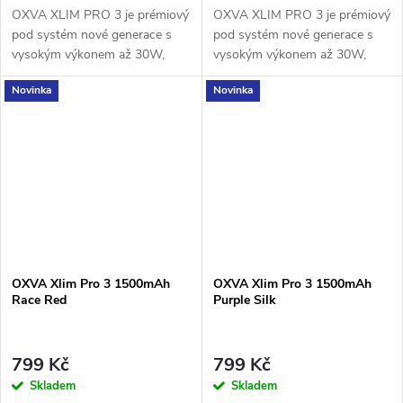
OXVA XLIM PRO 3 je prémiový
OXVA XLIM PRO 3 je prémiový
pod systém nové generace s
pod systém nové generace s
vysokým výkonem až 30W,
vysokým výkonem až 30W,
extrémně rychlým nabíjením a
extrémně rychlým nabíjením a
Novinka
Novinka
1500mAh baterií.
1500mAh baterií.
OXVA Xlim Pro 3 1500mAh
OXVA Xlim Pro 3 1500mAh
Race Red
Purple Silk
799 Kč
799 Kč
Skladem
Skladem