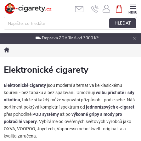
Přejít
NÁKUPNÍ
KOŠÍK
na
obsah
HLEDAT
⛟ Doprava ZDARMA od 3000 Kč!
Domů
Elektronické cigarety
Elektronické cigarety
jsou moderní alternativa ke klasickému
kouření - bez tabáku a bez spalování. Umožňují
volbu příchutě i síly
nikotinu
, takže si každý může vapování přizpůsobit podle sebe. Náš
sortiment pokrývá kompletní spektrum od
jednorázových e-cigaret
přes pohodlné
POD systémy
až po
výkonné gripy a mody pro
pokročilé vapery
. Vybíráme od ověřených světových výrobců jako
OXVA, VOOPOO, Joyetech, Vaporesso nebo Uwell - originalita a
kvalita zaručena.