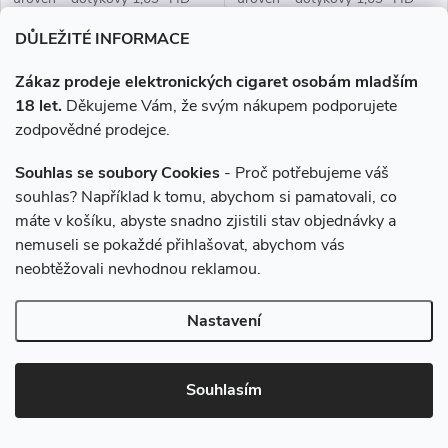
displej, výkonná 1600mAh
displej, výkonná 1600mAh
DŮLEŽITÉ INFORMACE
Novinka
Novinka
baterii, rychlé nabíjení přes
baterii, rychlé nabíjení přes
USB-C a ECO režim pro...
USB-C a ECO režim pro...
Zákaz prodeje elektronických cigaret osobám mladším
18 let.
Děkujeme Vám, že svým nákupem podporujete
zodpovědné prodejce.
Souhlas se soubory Cookies
- Proč potřebujeme váš
souhlas? Například k tomu, abychom si pamatovali, co
máte v košíku, abyste snadno zjistili stav objednávky a
nemuseli se pokaždé přihlašovat, abychom vás
OXVA Xlim SQ Pro 2
OXVA Xlim SQ Pro 2
neobtěžovali nevhodnou reklamou.
1600mAh Blue Shadow
1600mAh Brown Leather
Nastavení
849 Kč
849 Kč
Momentálně nedostupné
Skladem
Souhlasím
ZOBRAZIT
DO KOŠÍKU