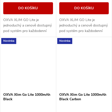
DO KOŠÍKU
DO KOŠÍKU
OXVA XLIM GO Lite je
OXVA XLIM GO Lite je
jednoduchý a cenově dostupný
jednoduchý a cenově dostupný
pod systém pro každodenní
pod systém pro každodenní
vapování. Nabízí baterii 1000
vapování. Nabízí baterii 1000
Novinka
Novinka
mAh, nastavitelný airflow, RGB
mAh, nastavitelný airflow, RGB
indikaci stavu...
indikaci stavu...
OXVA Xlim Go Lite 1000mAh
OXVA Xlim Go Lite 1000mAh
Black
Black Carbon