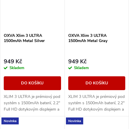
OXVA Xlim 3 ULTRA
OXVA Xlim 3 ULTRA
1500mAh Metal Silver
1500mAh Metal Gray
949 Kč
949 Kč
Skladem
Skladem
DO KOŠÍKU
DO KOŠÍKU
XLIM 3 ULTRA je prémiový pod
XLIM 3 ULTRA je prémiový pod
systém s 1500mAh baterií, 2.2"
systém s 1500mAh baterií, 2.2"
Full HD dotykovým displejem a
Full HD dotykovým displejem a
technologií Super Pulse pro
technologií Super Pulse pro
Novinka
Novinka
stabilní výkon a výraznou chuť.
stabilní výkon a výraznou chuť.