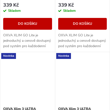
339 Kč
339 Kč
Skladem
Skladem
DO KOŠÍKU
DO KOŠÍKU
OXVA XLIM GO Lite je
OXVA XLIM GO Lite je
jednoduchý a cenově dostupný
jednoduchý a cenově dostupný
pod systém pro každodenní
pod systém pro každodenní
vapování. Nabízí baterii 1000
vapování. Nabízí baterii 1000
Novinka
Novinka
mAh, nastavitelný airflow, RGB
mAh, nastavitelný airflow, RGB
indikaci stavu...
indikaci stavu...
OXVA Xlim 3 ULTRA
OXVA Xlim 3 ULTRA