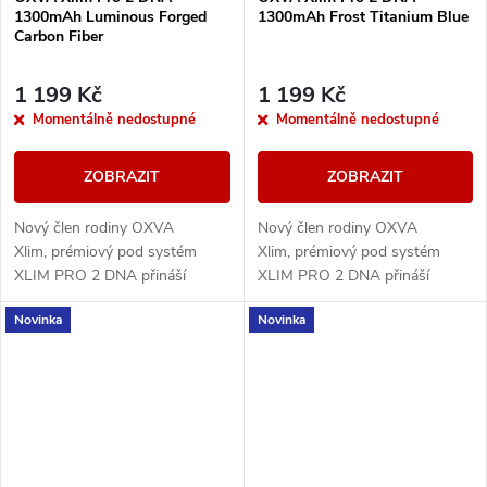
1300mAh Luminous Forged
1300mAh Frost Titanium Blue
Carbon Fiber
1 199 Kč
1 199 Kč
Momentálně nedostupné
Momentálně nedostupné
ZOBRAZIT
ZOBRAZIT
Nový člen rodiny OXVA
Nový člen rodiny OXVA
Xlim, prémiový pod systém
Xlim, prémiový pod systém
XLIM PRO 2 DNA přináší
XLIM PRO 2 DNA přináší
špičkový výkon díky
špičkový výkon díky
Novinka
Novinka
pokročilému čipu EVOLV DNA,
pokročilému čipu EVOLV DNA,
který zajišťuje precizní řízení...
který zajišťuje precizní řízení...