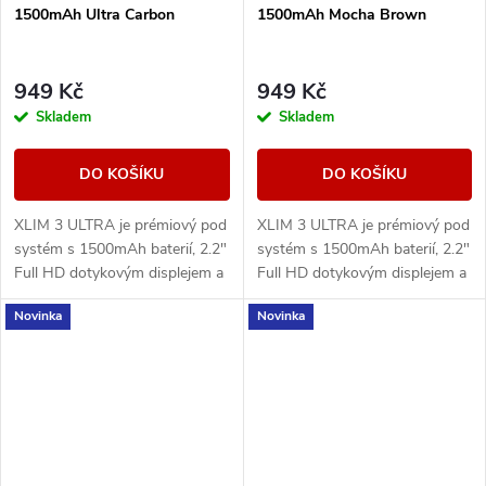
1500mAh Ultra Carbon
1500mAh Mocha Brown
949 Kč
949 Kč
Skladem
Skladem
DO KOŠÍKU
DO KOŠÍKU
XLIM 3 ULTRA je prémiový pod
XLIM 3 ULTRA je prémiový pod
systém s 1500mAh baterií, 2.2"
systém s 1500mAh baterií, 2.2"
Full HD dotykovým displejem a
Full HD dotykovým displejem a
technologií Super Pulse pro
technologií Super Pulse pro
Novinka
Novinka
stabilní výkon a výraznou chuť.
stabilní výkon a výraznou chuť.