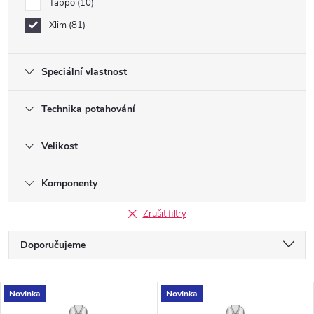
Tappo
10
Xlim
81
Speciální vlastnost
Technika potahování
Velikost
Komponenty
Zrušit filtry
Ř
Doporučujeme
a
Nejlevnější
V
Novinka
Novinka
Nejdražší