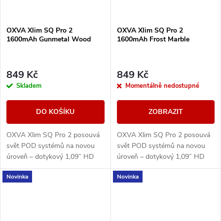
OXVA Xlim SQ Pro 2
OXVA Xlim SQ Pro 2
1600mAh Gunmetal Wood
1600mAh Frost Marble
849 Kč
849 Kč
Skladem
Momentálně nedostupné
DO KOŠÍKU
ZOBRAZIT
OXVA Xlim SQ Pro 2 posouvá
OXVA Xlim SQ Pro 2 posouvá
svět POD systémů na novou
svět POD systémů na novou
úroveň – dotykový 1,09” HD
úroveň – dotykový 1,09” HD
displej, výkonná 1600mAh
displej, výkonná 1600mAh
Novinka
Novinka
baterii, rychlé nabíjení přes
baterii, rychlé nabíjení přes
USB-C a ECO režim pro...
USB-C a ECO režim pro...