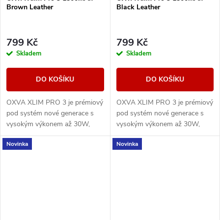
Brown Leather
Black Leather
799 Kč
799 Kč
Skladem
Skladem
DO KOŠÍKU
DO KOŠÍKU
OXVA XLIM PRO 3 je prémiový
OXVA XLIM PRO 3 je prémiový
pod systém nové generace s
pod systém nové generace s
vysokým výkonem až 30W,
vysokým výkonem až 30W,
extrémně rychlým nabíjením a
extrémně rychlým nabíjením a
Novinka
Novinka
1500mAh baterií.
1500mAh baterií.