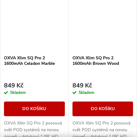
USB-C a ECO režim pro...
USB-C a ECO režim pro...
OXVA Xlim SQ Pro 2
OXVA Xlim SQ Pro 2
1600mAh Celadon Marble
1600mAh Brown Wood
849 Kč
849 Kč
Skladem
Skladem
DO KOŠÍKU
DO KOŠÍKU
OXVA Xlim SQ Pro 2 posouvá
OXVA Xlim SQ Pro 2 posouvá
svět POD systémů na novou
svět POD systémů na novou
úroveň – dotykový 1,09” HD
úroveň – dotykový 1,09” HD