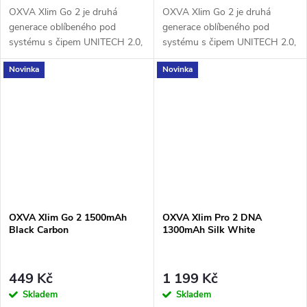
OXVA Xlim Go 2 je druhá
OXVA Xlim Go 2 je druhá
generace oblíbeného pod
generace oblíbeného pod
systému s čipem UNITECH 2.0,
systému s čipem UNITECH 2.0,
baterií 1500 mAh a výkonem 5–
baterií 1500 mAh a výkonem 5–
Novinka
Novinka
30 W. Nabízí plnou
30 W. Nabízí plnou
kompatibilitu s cartridgemi...
kompatibilitu s cartridgemi...
OXVA Xlim Go 2 1500mAh
OXVA Xlim Pro 2 DNA
Black Carbon
1300mAh Silk White
449 Kč
1 199 Kč
Skladem
Skladem