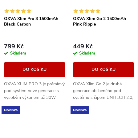
OXVA Xlim Pro 3 1500mAh
OXVA Xlim Go 2 1500mAh
Black Carbon
Pink Ripple
799 Kč
449 Kč
Skladem
Skladem
DO KOŠÍKU
DO KOŠÍKU
OXVA XLIM PRO 3 je prémiový
OXVA Xlim Go 2 je druhá
pod systém nové generace s
generace oblíbeného pod
vysokým výkonem až 30W,
systému s čipem UNITECH 2.0,
extrémně rychlým nabíjením a
baterií 1500 mAh a výkonem 5–
Novinka
Novinka
1500mAh baterií.
30 W. Nabízí plnou
kompatibilitu s cartridgemi...