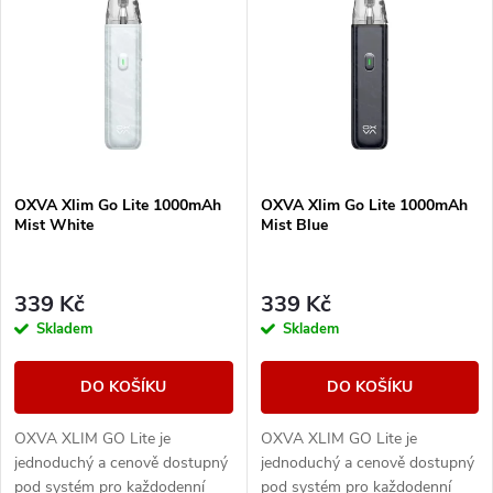
z
ý
Nejprodávanější
e
p
Abecedně
n
i
í
s
OXVA Xlim Go Lite 1000mAh
OXVA Xlim Go Lite 1000mAh
p
Mist White
Mist Blue
p
r
r
339 Kč
339 Kč
o
Skladem
Skladem
o
d
DO KOŠÍKU
DO KOŠÍKU
d
u
OXVA XLIM GO Lite je
OXVA XLIM GO Lite je
u
jednoduchý a cenově dostupný
jednoduchý a cenově dostupný
pod systém pro každodenní
pod systém pro každodenní