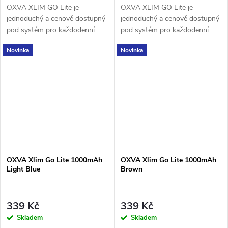
OXVA XLIM GO Lite je
OXVA XLIM GO Lite je
jednoduchý a cenově dostupný
jednoduchý a cenově dostupný
pod systém pro každodenní
pod systém pro každodenní
vapování. Nabízí baterii 1000
vapování. Nabízí baterii 1000
Novinka
Novinka
mAh, nastavitelný airflow, RGB
mAh, nastavitelný airflow, RGB
indikaci stavu...
indikaci stavu...
OXVA Xlim Go Lite 1000mAh
OXVA Xlim Go Lite 1000mAh
Light Blue
Brown
339 Kč
339 Kč
Skladem
Skladem