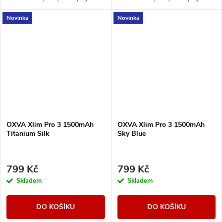
technologií Super Pulse pro
technologií Super Pulse pro
Novinka
Novinka
stabilní výkon a výraznou chuť.
stabilní výkon a výraznou chuť.
OXVA Xlim Pro 3 1500mAh
OXVA Xlim Pro 3 1500mAh
Titanium Silk
Sky Blue
799 Kč
799 Kč
Skladem
Skladem
DO KOŠÍKU
DO KOŠÍKU