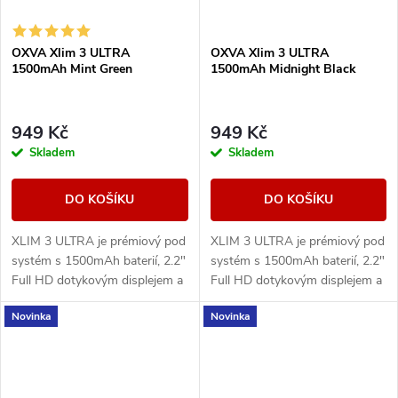
OXVA Xlim 3 ULTRA
OXVA Xlim 3 ULTRA
1500mAh Mint Green
1500mAh Midnight Black
949 Kč
949 Kč
Skladem
Skladem
DO KOŠÍKU
DO KOŠÍKU
XLIM 3 ULTRA je prémiový pod
XLIM 3 ULTRA je prémiový pod
systém s 1500mAh baterií, 2.2"
systém s 1500mAh baterií, 2.2"
Full HD dotykovým displejem a
Full HD dotykovým displejem a
technologií Super Pulse pro
technologií Super Pulse pro
Novinka
Novinka
stabilní výkon a výraznou chuť.
stabilní výkon a výraznou chuť.