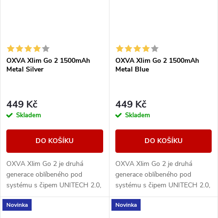
OXVA Xlim Go 2 1500mAh
OXVA Xlim Go 2 1500mAh
Metal Silver
Metal Blue
449 Kč
449 Kč
Skladem
Skladem
DO KOŠÍKU
DO KOŠÍKU
OXVA Xlim Go 2 je druhá
OXVA Xlim Go 2 je druhá
generace oblíbeného pod
generace oblíbeného pod
systému s čipem UNITECH 2.0,
systému s čipem UNITECH 2.0,
baterií 1500 mAh a výkonem 5–
baterií 1500 mAh a výkonem 5–
Novinka
Novinka
30 W. Nabízí plnou
30 W. Nabízí plnou
kompatibilitu s cartridgemi...
kompatibilitu s cartridgemi...