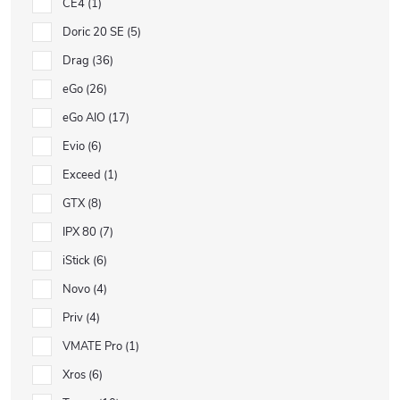
CE4
1
Doric 20 SE
5
Drag
36
eGo
26
eGo AIO
17
Evio
6
Exceed
1
GTX
8
IPX 80
7
iStick
6
Novo
4
Priv
4
VMATE Pro
1
Xros
6