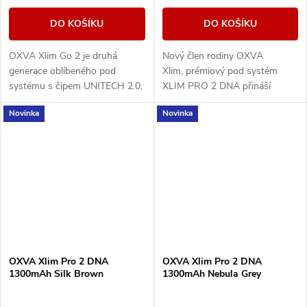
DO KOŠÍKU
DO KOŠÍKU
OXVA Xlim Go 2 je druhá
Nový člen rodiny OXVA
generace oblíbeného pod
Xlim, prémiový pod systém
systému s čipem UNITECH 2.0,
XLIM PRO 2 DNA přináší
baterií 1500 mAh a výkonem 5–
špičkový výkon díky
Novinka
Novinka
30 W. Nabízí plnou
pokročilému čipu EVOLV DNA,
kompatibilitu s cartridgemi...
který zajišťuje precizní řízení...
OXVA Xlim Pro 2 DNA
OXVA Xlim Pro 2 DNA
1300mAh Silk Brown
1300mAh Nebula Grey