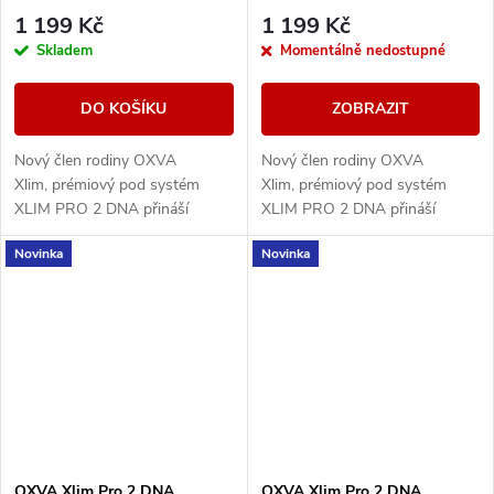
1 199 Kč
1 199 Kč
Skladem
Momentálně nedostupné
DO KOŠÍKU
ZOBRAZIT
Nový člen rodiny OXVA
Nový člen rodiny OXVA
Xlim, prémiový pod systém
Xlim, prémiový pod systém
XLIM PRO 2 DNA přináší
XLIM PRO 2 DNA přináší
špičkový výkon díky
špičkový výkon díky
Novinka
Novinka
pokročilému čipu EVOLV DNA,
pokročilému čipu EVOLV DNA,
který zajišťuje precizní řízení...
který zajišťuje precizní řízení...
OXVA Xlim Pro 2 DNA
OXVA Xlim Pro 2 DNA