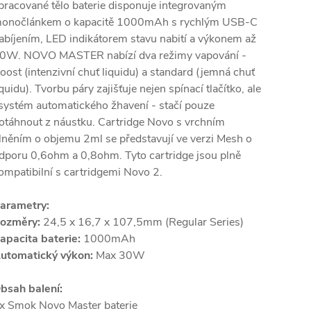
pracované tělo baterie disponuje integrovaným
onočlánkem o kapacitě 1000mAh s rychlým USB-C
abíjením, LED indikátorem stavu nabití a výkonem až
0W. NOVO MASTER nabízí dva režimy vapování -
oost (intenzivní chuť liquidu) a standard (jemná chuť
iquidu). Tvorbu páry zajišťuje nejen spínací tlačítko, ale
 systém automatického žhavení - stačí pouze
otáhnout z náustku. Cartridge Novo s vrchním
lněním o objemu 2ml se představují ve verzi Mesh o
dporu 0,6ohm a 0,8ohm. Tyto cartridge jsou plně
ompatibilní s cartridgemi Novo 2.
arametry:
ozměry:
24,5 x 16,7 x 107,5mm (Regular Series)
apacita baterie:
1000mAh
utomatický výkon:
Max 30W
bsah balení:
x Smok Novo Master baterie