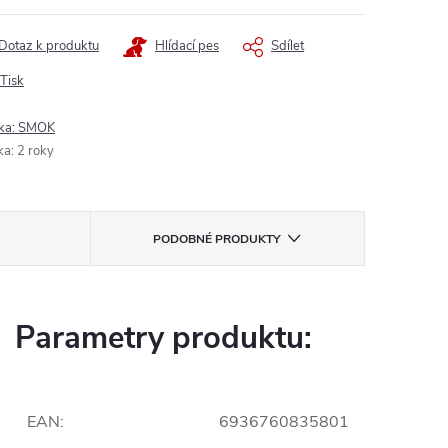
Dotaz k produktu
Hlídací pes
Sdílet
Tisk
ka:
SMOK
ka
:
2 roky
PODOBNÉ PRODUKTY
Parametry produktu:
EAN
:
6936760835801