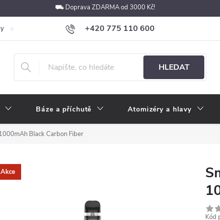
⛟ Doprava ZDARMA od 3000 Kč!
+420 775 110 600
ky
Podmínky ochrany osobních údajů
Velkoobchod
Pokyny k p
obchod@e-cigarety.cz
HLEDAT
Báze a příchutě
Atomizéry a hlavy
000mAh Black Carbon Fiber
S
Akce
10
Kód 