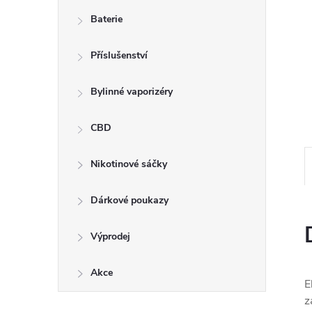
n
Baterie
e
Příslušenství
l
Bylinné vaporizéry
CBD
Nikotinové sáčky
Dárkové poukazy
Výprodej
Akce
E
z