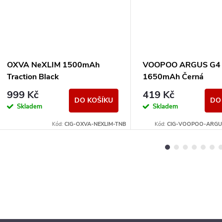
OXVA NeXLIM 1500mAh
VOOPOO ARGUS G4 
Traction Black
1650mAh Černá
999 Kč
419 Kč
DO KOŠÍKU
DO
Skladem
Skladem
Kód:
CIG-OXVA-NEXLIM-TNB
Kód:
CIG-VOOPOO-ARGUS