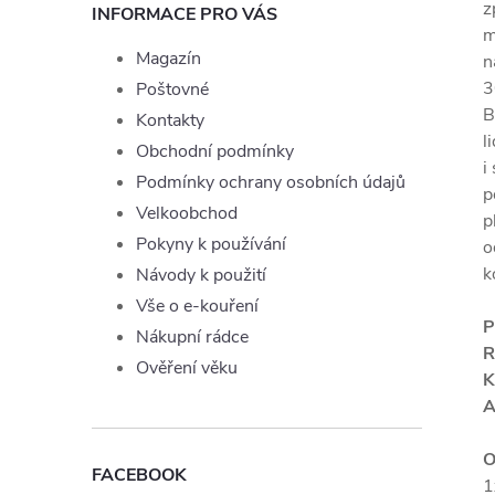
z
INFORMACE PRO VÁS
m
Magazín
n
3
Poštovné
B
Kontakty
l
Obchodní podmínky
i
Podmínky ochrany osobních údajů
p
Velkoobchod
p
Pokyny k používání
o
k
Návody k použití
Vše o e-kouření
P
Nákupní rádce
R
Ověření věku
K
A
O
FACEBOOK
1