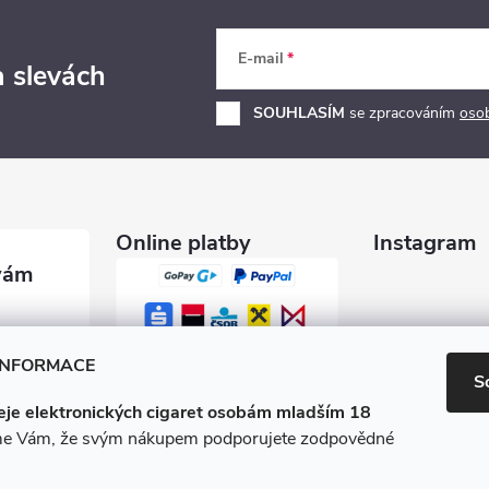
E-mail
a slevách
SOUHLASÍM
se zpracováním
oso
Online platby
Instagram
garety.c
INFORMACE
S
je elektronických cigaret osobám mladším 18
0 600
e Vám, že svým nákupem podporujete zodpovědné
/e-ciga