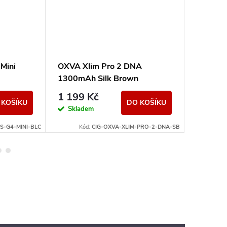
Mini
OXVA Xlim Pro 2 DNA
OXVA N
1300mAh Silk Brown
Green
999 K
1 199 Kč
 KOŠÍKU
DO KOŠÍKU
Momen
Skladem
nedostup
-G4-MINI-BLC
Kód:
CIG-OXVA-XLIM-PRO-2-DNA-SB