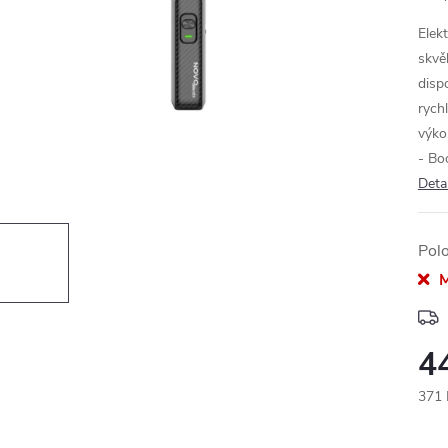
Elek
skvě
disp
rych
výko
- Boo
Deta
Pol
M
4
371 
Měr
cena