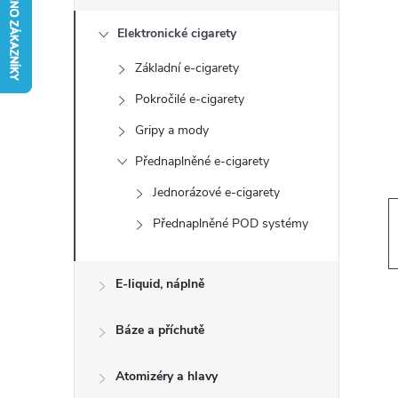
s
Elektronické cigarety
t
Základní e-cigarety
r
Pokročilé e-cigarety
a
Gripy a mody
Přednaplněné e-cigarety
n
Jednorázové e-cigarety
n
Přednaplněné POD systémy
í
E-liquid, náplně
p
Báze a příchutě
a
Atomizéry a hlavy