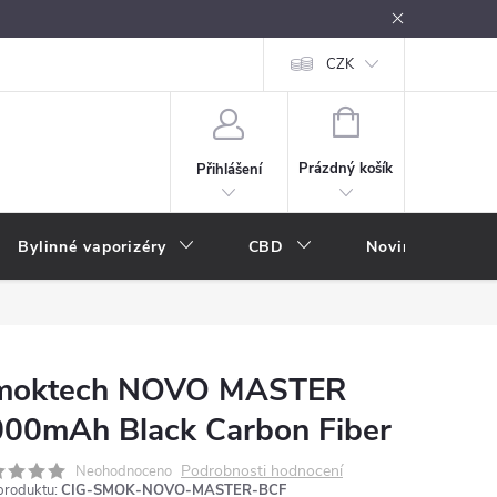
oužívání
Návody k použití
Vše o e-kouření
CZK
Nákupní rádce
NÁKUPNÍ
KOŠÍK
Prázdný košík
Přihlášení
Bylinné vaporizéry
CBD
Novinky
A
moktech NOVO MASTER
00mAh Black Carbon Fiber
Podrobnosti hodnocení
Neohodnoceno
produktu:
CIG-SMOK-NOVO-MASTER-BCF