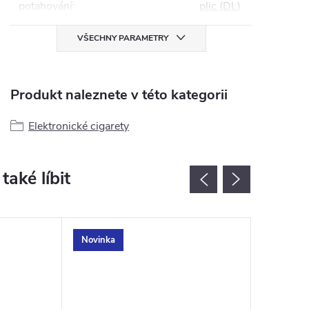
potahování
:
plic (DL)
VŠECHNY PARAMETRY
Produkt naleznete v této kategorii
Elektronické cigarety
Novinka
Novinka