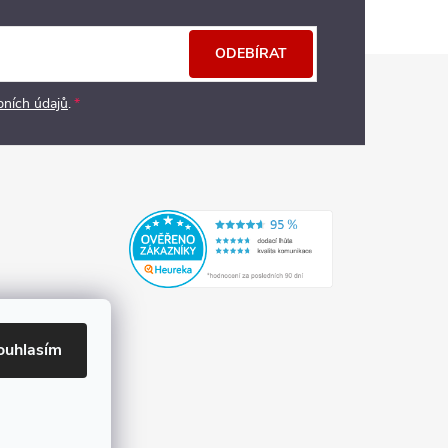
ODEBÍRAT
bních údajů
.
ouhlasím