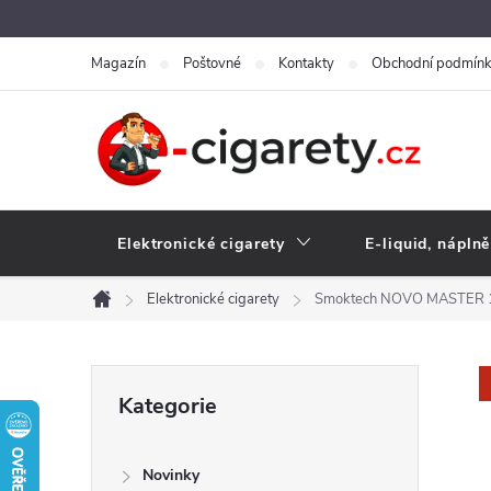
Přejít
na
Magazín
Poštovné
Kontakty
Obchodní podmín
obsah
Elektronické cigarety
E-liquid, náplně
Elektronické cigarety
Smoktech NOVO MASTER 1
Domů
P
Přeskočit
Kategorie
kategorie
o
Novinky