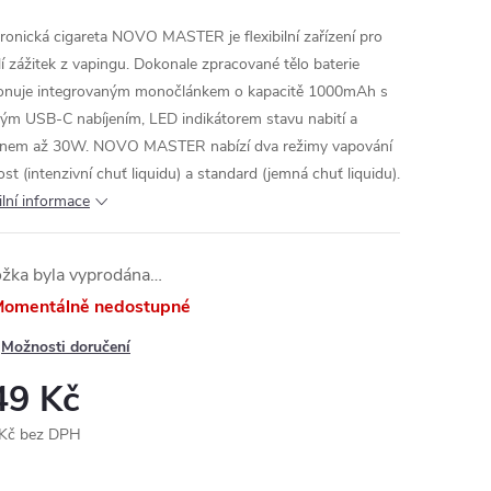
tronická cigareta NOVO MASTER je flexibilní zařízení pro
lí zážitek z vapingu. Dokonale zpracované tělo baterie
onuje integrovaným monočlánkem o kapacitě 1000mAh s
lým USB-C nabíjením, LED indikátorem stavu nabití a
nem až 30W. NOVO MASTER nabízí dva režimy vapování
st (intenzivní chuť liquidu) a standard (jemná chuť liquidu).
ilní informace
ožka byla vyprodána…
omentálně nedostupné
Možnosti doručení
49 Kč
Kč bez DPH
ná
: