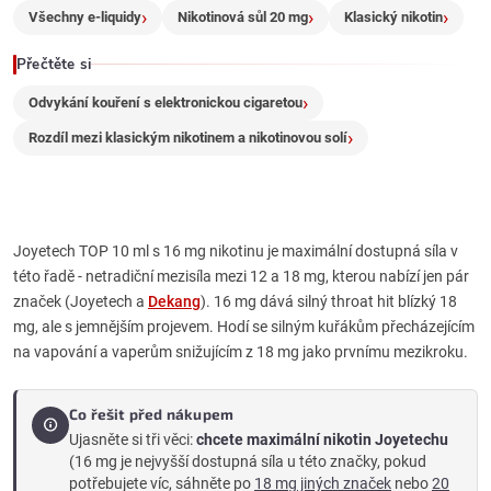
i
Všechny e-liquidy
Nikotinová sůl 20 mg
Klasický nikotin
s
Přečtěte si
u
Odvykání kouření s elektronickou cigaretou
Rozdíl mezi klasickým nikotinem a nikotinovou solí
Joyetech TOP 10 ml s 16 mg nikotinu je maximální dostupná síla v
této řadě - netradiční mezisíla mezi 12 a 18 mg, kterou nabízí jen pár
značek (Joyetech a
Dekang
). 16 mg dává silný throat hit blízký 18
mg, ale s jemnějším projevem. Hodí se silným kuřákům přecházejícím
na vapování a vaperům snižujícím z 18 mg jako prvnímu mezikroku.
Co řešit před nákupem
Ujasněte si tři věci:
chcete maximální nikotin Joyetechu
(16 mg je nejvyšší dostupná síla u této značky, pokud
potřebujete víc, sáhněte po
18 mg jiných značek
nebo
20