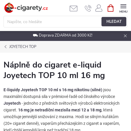
Přejít
NÁKUPNÍ
KOŠÍK
na
obsah
HLEDAT
⛟ Doprava ZDARMA od 3000 Kč!
JOYETECH TOP
Náplně do cigaret e-liquid
Joyetech TOP 10 ml 16 mg
E-liquidy Joyetech TOP 10 ml s 16 mg nikotinu (silné)
jsou
maximální dostupná síla v prémiové řadě od čínského výrobce
Joyetech
- jednoho z předních světových výrobců elektronických
cigaret.
16 mg je netradiční mezisíla mezi 12 a 18 mg
, která
umožňuje jemnější snižování z maxima. Hodí se silným kuřákům
(20+ cigaret denně), vaperům přecházejícím z cigaret a vaperům,
kteří chtějí jemnější krok než tradiční 18 mg.