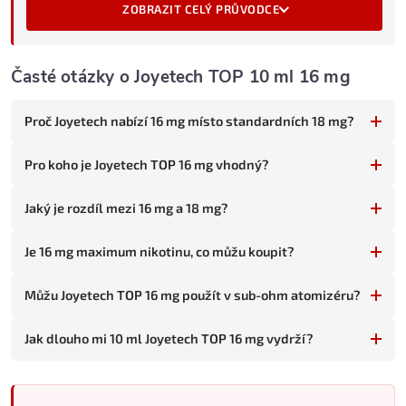
16 mg je v praxi téměř totožné s 18 mg - rozdíl 2 mg poznáte
ZOBRAZIT CELÝ PRŮVODCE
minimálně. Hlavní výhoda je v jemnějším přechodu na 11 mg při
snižování.
Časté otázky o Joyetech TOP 10 ml 16 mg
Co znamená 16 mg v Joyetech TOP
16 mg nikotinu je vysoká koncentrace, na e-shopu označovaná
jako "silné". V Joyetech TOP dává:
Proč Joyetech nabízí 16 mg místo standardních 18 mg?
Silný throat hit
- výrazný potah v krku, blízký 18 mg ale o
Pro koho je Joyetech TOP 16 mg vhodný?
trochu jemnější.
Silný nikotinový projev
- dostatečná dávka i pro silné
Jaký je rozdíl mezi 16 mg a 18 mg?
kuřáky.
Intenzivní chuťové vrstvy
- 16 mg dává plný chuťový
Je 16 mg maximum nikotinu, co můžu koupit?
zážitek.
16 mg vs. 18 mg
Můžu Joyetech TOP 16 mg použít v sub-ohm atomizéru?
JOYETECH TOP 16 MG
Jak dlouho mi 10 ml Joyetech TOP 16 mg vydrží?
Maximum Joyetechu
Jemnější throat hit než 18 mg