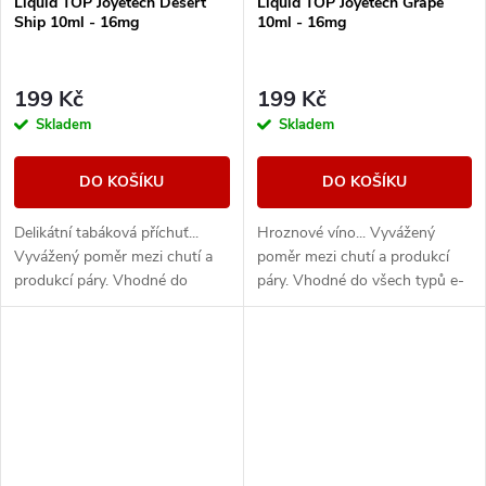
Liquid TOP Joyetech Desert
Liquid TOP Joyetech Grape
Ship 10ml - 16mg
10ml - 16mg
199 Kč
199 Kč
Skladem
Skladem
DO KOŠÍKU
DO KOŠÍKU
Delikátní tabáková příchuť...
Hroznové víno... Vyvážený
Vyvážený poměr mezi chutí a
poměr mezi chutí a produkcí
produkcí páry. Vhodné do
páry. Vhodné do všech typů e-
všech typů e-cigaret
cigaret