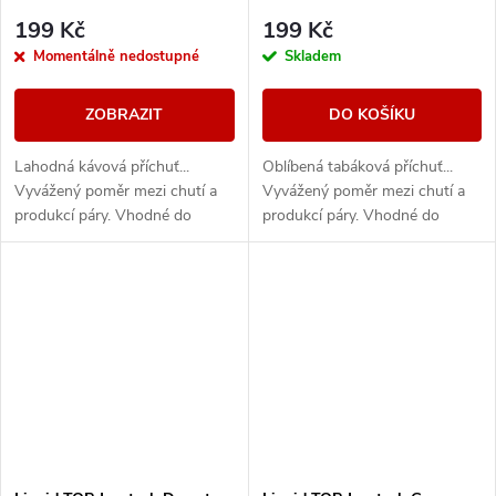
199 Kč
199 Kč
Momentálně nedostupné
Skladem
ZOBRAZIT
DO KOŠÍKU
Lahodná kávová příchuť...
Oblíbená tabáková příchuť...
Vyvážený poměr mezi chutí a
Vyvážený poměr mezi chutí a
produkcí páry. Vhodné do
produkcí páry. Vhodné do
všech typů e-cigaret
všech typů e-cigaret