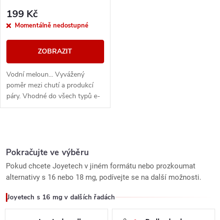
199 Kč
Momentálně nedostupné
ZOBRAZIT
Vodní meloun... Vyvážený
poměr mezi chutí a produkcí
páry. Vhodné do všech typů e-
cigaret
O
v
Pokračujte ve výběru
Pokud chcete Joyetech v jiném formátu nebo prozkoumat
l
alternativy s 16 nebo 18 mg, podívejte se na další možnosti.
á
Joyetech s 16 mg v dalších řadách
d