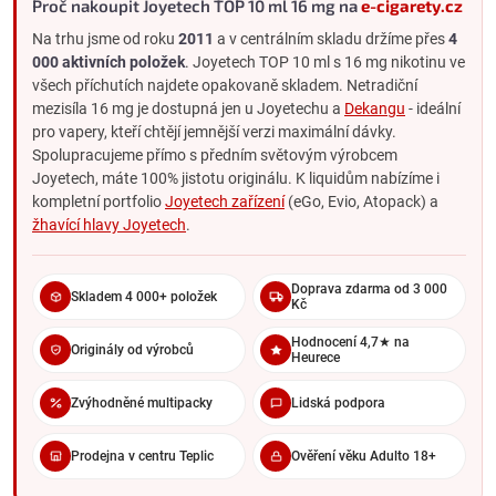
Plynulejší přechod na 11 mg
Proč nakoupit Joyetech TOP 10 ml 16 mg na
e-cigarety.cz
Kompatibilní s Joyetech zařízením
Na trhu jsme od roku
2011
a v centrálním skladu držíme přes
4
000 aktivních položek
. Joyetech TOP 10 ml s 16 mg nikotinu ve
všech příchutích najdete opakovaně skladem. Netradiční
18 MG JINÝCH ZNAČEK
mezisíla 16 mg je dostupná jen u Joyetechu a
Dekangu
- ideální
pro vapery, kteří chtějí jemnější verzi maximální dávky.
Maximum free-base v EU
Spolupracujeme přímo s předním světovým výrobcem
Nejostřejší throat hit
Joyetech, máte 100% jistotu originálu. K liquidům nabízíme i
Širší výběr značek
kompletní portfolio
Joyetech zařízení
(eGo, Evio, Atopack) a
žhavící hlavy Joyetech
.
Standardní volba pro silné kuřáky
Pro koho je Joyetech TOP 16 mg vhodný
Doprava zdarma od 3 000
Skladem 4 000+ položek
Kč
Tato kombinace netradiční mezisíly a prémiové řady sedí třem
skupinám vaperů:
Hodnocení 4,7★ na
Originály od výrobců
Heurece
Silní kuřáci
(20+ cigaret denně) přecházející z cigaret -
potřebují silnou dávku, ale chtějí jemnější než 18 mg.
Zvýhodněné multipacky
Lidská podpora
Vaperi snižující z 18 mg
- 16 mg je první jemný mezikrok ve
standardní cestě.
Prodejna v centru Teplic
Ověření věku Adulto 18+
Majitelé Joyetech zařízení
(eGo, Evio, Atopack) - chtějí