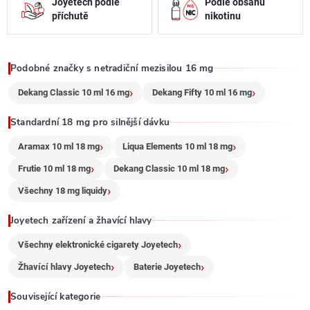
Joyetech podle
Podle obsahu
a
příchutě
nikotinu
c
Podobné značky s netradiční mezisilou 16 mg
í
Dekang Classic 10 ml 16 mg
Dekang Fifty 10 ml 16 mg
p
Standardní 18 mg pro silnější dávku
r
Aramax 10 ml 18 mg
Liqua Elements 10 ml 18 mg
v
Frutie 10 ml 18 mg
Dekang Classic 10 ml 18 mg
k
Všechny 18 mg liquidy
y
Joyetech zařízení a žhavící hlavy
v
Všechny elektronické cigarety Joyetech
ý
Žhavící hlavy Joyetech
Baterie Joyetech
p
Související kategorie