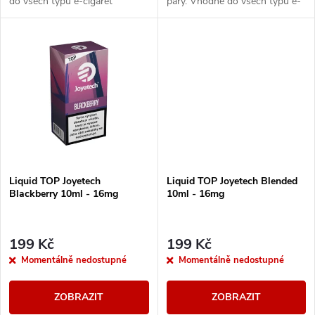
k
do všech typů e-cigaret
páry. Vhodné do všech typů e-
k
cigaret
t
t
ů
ů
Liquid TOP Joyetech
Liquid TOP Joyetech Blended
Blackberry 10ml - 16mg
10ml - 16mg
199 Kč
199 Kč
Momentálně nedostupné
Momentálně nedostupné
ZOBRAZIT
ZOBRAZIT