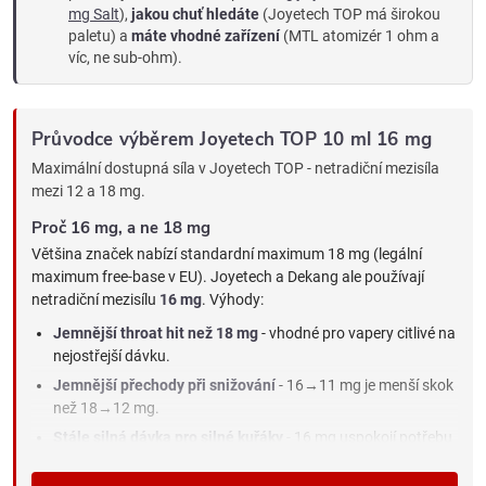
mg Salt
),
jakou chuť hledáte
(Joyetech TOP má širokou
paletu) a
máte vhodné zařízení
(MTL atomizér 1 ohm a
víc, ne sub-ohm).
Průvodce výběrem Joyetech TOP 10 ml 16 mg
Maximální dostupná síla v Joyetech TOP - netradiční mezisíla
mezi 12 a 18 mg.
Proč 16 mg, a ne 18 mg
Většina značek nabízí standardní maximum 18 mg (legální
maximum free-base v EU). Joyetech a Dekang ale používají
netradiční mezisílu
16 mg
. Výhody:
Jemnější throat hit než 18 mg
- vhodné pro vapery citlivé na
nejostřejší dávku.
Jemnější přechody při snižování
- 16→11 mg je menší skok
než 18→12 mg.
Stále silná dávka pro silné kuřáky
- 16 mg uspokojí potřebu
nikotinu i u 20+ cigaret denně.