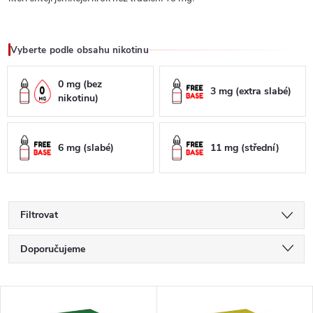
Vyberte podle obsahu nikotinu
0 mg (bez
3 mg (extra slabé)
nikotinu)
6 mg (slabé)
11 mg (střední)
Filtrovat
Ř
Doporučujeme
a
Nejlevnější
V
Nejdražší