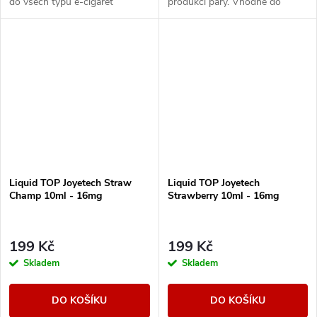
do všech typů e-cigaret
produkcí páry. Vhodné do
všech typů e-cigaret
Liquid TOP Joyetech Straw
Liquid TOP Joyetech
Champ 10ml - 16mg
Strawberry 10ml - 16mg
199 Kč
199 Kč
Skladem
Skladem
DO KOŠÍKU
DO KOŠÍKU