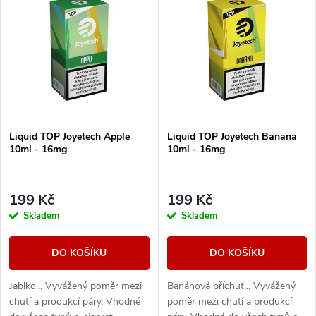
z
ý
Nejprodávanější
e
p
Abecedně
n
i
í
s
Liquid TOP Joyetech Apple
Liquid TOP Joyetech Banana
p
10ml - 16mg
10ml - 16mg
p
r
r
199 Kč
199 Kč
o
Skladem
Skladem
o
d
DO KOŠÍKU
DO KOŠÍKU
d
u
Jablko... Vyvážený poměr mezi
Banánová příchuť... Vyvážený
u
chutí a produkcí páry. Vhodné
poměr mezi chutí a produkcí