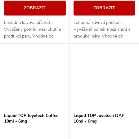
ZOBRAZIT
ZOBRAZIT
Lahodná kávová příchuť...
Lahodná kávová příchuť...
Vyvážený poměr mezi chutí a
Vyvážený poměr mezi chutí a
produkcí páry. Vhodné do
produkcí páry. Vhodné do
všech typů e-cigaret
všech typů e-cigaret
Liquid TOP Joyetech Coffee
Liquid TOP Joyetech DAF
10ml - 6mg
10ml - 0mg