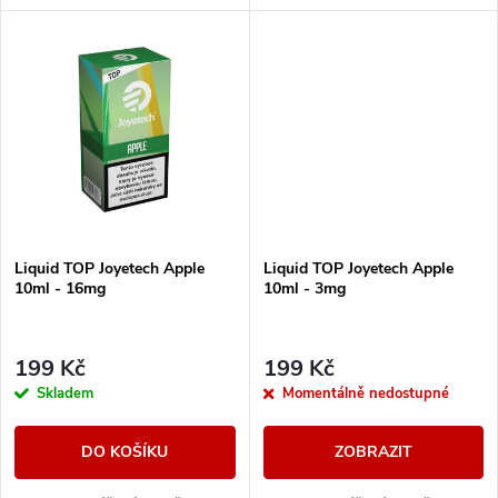
k
t
t
ů
ů
Liquid TOP Joyetech Apple
Liquid TOP Joyetech Apple
10ml - 16mg
10ml - 3mg
199 Kč
199 Kč
Skladem
Momentálně nedostupné
DO KOŠÍKU
ZOBRAZIT