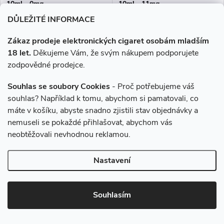
10ml - 0mg
10ml - 11mg
DŮLEŽITÉ INFORMACE
199 Kč
199 Kč
Zákaz prodeje elektronických cigaret osobám mladším
Momentálně nedostupné
Skladem
18 let.
Děkujeme Vám, že svým nákupem podporujete
zodpovědné prodejce.
ZOBRAZIT
DO KOŠÍKU
Souhlas se soubory Cookies
- Proč potřebujeme váš
souhlas? Například k tomu, abychom si pamatovali, co
Třešeň
Třešeň... Vyvážený poměr mezi
máte v košíku, abyste snadno zjistili stav objednávky a
chutí a produkcí páry. Vhodné
nemuseli se pokaždé přihlašovat, abychom vás
do všech typů e-cigaret
neobtěžovali nevhodnou reklamou.
Nastavení
Souhlasím