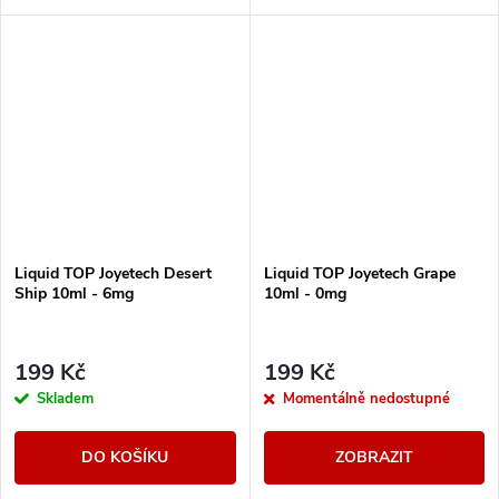
všech typů e-cigaret
všech typů e-cigaret
Liquid TOP Joyetech Desert
Liquid TOP Joyetech Grape
Ship 10ml - 6mg
10ml - 0mg
199 Kč
199 Kč
Skladem
Momentálně nedostupné
DO KOŠÍKU
ZOBRAZIT