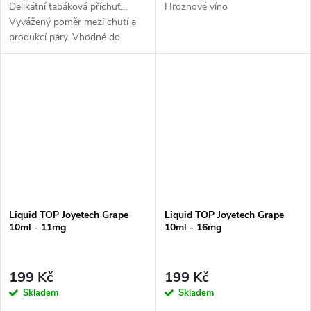
Delikátní tabáková příchuť...
Hroznové víno
Vyvážený poměr mezi chutí a
produkcí páry. Vhodné do
všech typů e-cigaret
Liquid TOP Joyetech Grape
Liquid TOP Joyetech Grape
10ml - 11mg
10ml - 16mg
199 Kč
199 Kč
Skladem
Skladem