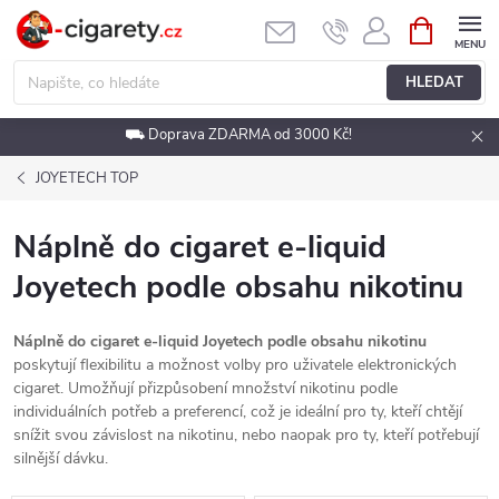
Přejít
NÁKUPNÍ
KOŠÍK
na
obsah
HLEDAT
⛟ Doprava ZDARMA od 3000 Kč!
JOYETECH TOP
Náplně do cigaret e-liquid
Joyetech podle obsahu nikotinu
Náplně do cigaret e-liquid Joyetech podle obsahu nikotinu
poskytují flexibilitu a možnost volby pro uživatele elektronických
cigaret. Umožňují přizpůsobení množství nikotinu podle
individuálních potřeb a preferencí, což je ideální pro ty, kteří chtějí
snížit svou závislost na nikotinu, nebo naopak pro ty, kteří potřebují
silnější dávku.