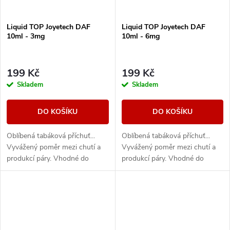
Liquid TOP Joyetech DAF
Liquid TOP Joyetech DAF
10ml - 3mg
10ml - 6mg
199 Kč
199 Kč
Skladem
Skladem
DO KOŠÍKU
DO KOŠÍKU
Oblíbená tabáková příchuť...
Oblíbená tabáková příchuť...
Vyvážený poměr mezi chutí a
Vyvážený poměr mezi chutí a
produkcí páry. Vhodné do
produkcí páry. Vhodné do
všech typů e-cigaret
všech typů e-cigaret