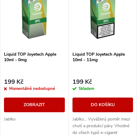
ý
Nejprodávanější
e
p
Abecedně
n
i
í
s
Liquid TOP Joyetech Apple
Liquid TOP Joyetech Apple
p
10ml - 0mg
10ml - 11mg
p
r
r
199 Kč
199 Kč
o
Momentálně nedostupné
Skladem
o
d
ZOBRAZIT
DO KOŠÍKU
d
u
Jablko
Jablko... Vyvážený poměr mezi
u
chutí a produkcí páry. Vhodné
k
do všech typů e-cigaret