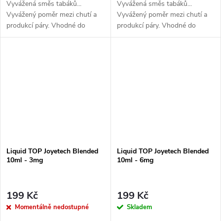
Vyvážená směs tabáků...
Vyvážená směs tabáků...
Vyvážený poměr mezi chutí a
Vyvážený poměr mezi chutí a
produkcí páry. Vhodné do
produkcí páry. Vhodné do
všech typů e-cigaret
všech typů e-cigaret
Liquid TOP Joyetech Blended
Liquid TOP Joyetech Blended
10ml - 3mg
10ml - 6mg
199 Kč
199 Kč
Momentálně nedostupné
Skladem