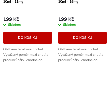
10ml - 11mg
10ml - 16mg
199 Kč
199 Kč
Skladem
Skladem
DO KOŠÍKU
DO KOŠÍKU
Oblíbená tabáková příchuť...
Oblíbená tabáková příchuť...
Vyvážený poměr mezi chutí a
Vyvážený poměr mezi chutí a
produkcí páry. Vhodné do
produkcí páry. Vhodné do
všech typů e-cigaret
všech typů e-cigaret