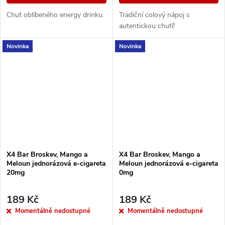
Chuť oblíbeného energy drinku.
Tradiční colový nápoj s
autentickou chutí!
Novinka
Novinka
X4 Bar Broskev, Mango a
X4 Bar Broskev, Mango a
Meloun jednorázová e-cigareta
Meloun jednorázová e-cigareta
20mg
0mg
189 Kč
189 Kč
Momentálně nedostupné
Momentálně nedostupné