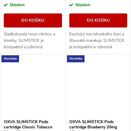
Skladem
Skladem
DO KOŠÍKU
DO KOŠÍKU
Sladkokyselý twist citrónu a
Exotický mix lahodného kiwi a
limetky. SLIMSTICK je
šťavnaté marakuji. SLIMSTICK
kompaktní a výkonná
je kompaktní a výkonná
elektronická cigareta s
elektronická cigareta s
Novinka
Novinka
předplněnou cartridgí o objemu
předplněnou cartridgí o objemu
2ml.
2ml.
OXVA SLIMSTICK Pods
OXVA SLIMSTICK Pods
cartridge Classic Tobacco
cartridge Blueberry 20mg