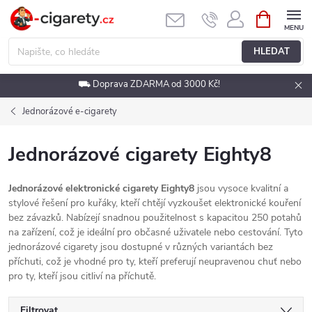
Přejít
NÁKUPNÍ
KOŠÍK
na
obsah
HLEDAT
⛟ Doprava ZDARMA od 3000 Kč!
Jednorázové e-cigarety
Jednorázové cigarety Eighty8
Jednorázové elektronické cigarety Eighty8
jsou vysoce kvalitní a
stylové řešení pro kuřáky, kteří chtějí vyzkoušet elektronické kouření
bez závazků. Nabízejí snadnou použitelnost s kapacitou 250 potahů
na zařízení, což je ideální pro občasné uživatele nebo cestování. Tyto
jednorázové cigarety jsou dostupné v různých variantách bez
příchuti, což je vhodné pro ty, kteří preferují neupravenou chuť nebo
pro ty, kteří jsou citliví na příchutě.
Filtrovat