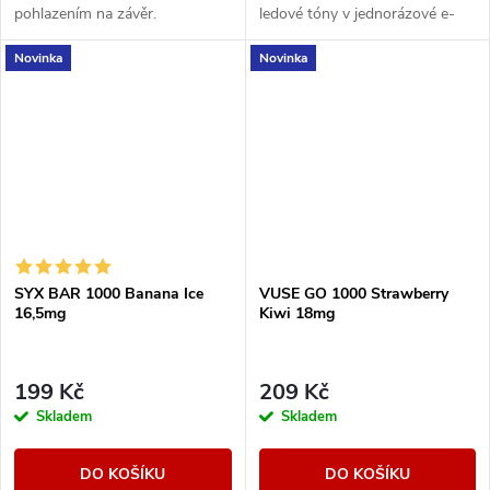
pohlazením na závěr.
ledové tóny v jednorázové e-
cigaretě SYX BAR Blueberry
Novinka
Novinka
Ice.
SYX BAR 1000 Banana Ice
VUSE GO 1000 Strawberry
16,5mg
Kiwi 18mg
199 Kč
209 Kč
Skladem
Skladem
DO KOŠÍKU
DO KOŠÍKU