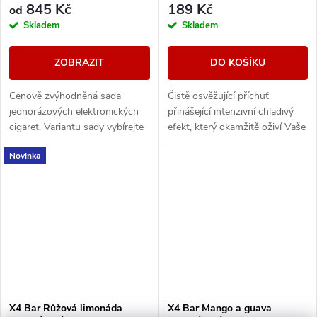
845 Kč
189 Kč
od
Skladem
Skladem
ZOBRAZIT
DO KOŠÍKU
Cenově zvýhodněná sada
Čistě osvěžující příchuť
jednorázových elektronických
přinášející intenzivní chladivý
cigaret. Variantu sady vybírejte
efekt, který okamžitě oživí Vaše
v detailu produktu.
chuťové pohárky. Silný, čistý a
Novinka
pronikavý mentolový nádech...
X4 Bar Růžová limonáda
X4 Bar Mango a guava