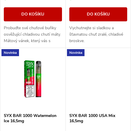
o
o
d
DO KOŠÍKU
DO KOŠÍKU
d
u
Probuďte své chuťové buňky
Vychutnejte si sladkou a
u
osvěžující chladivou chutí máty.
šťavnatou chuť zralé, chladivé
k
Mátový vánek, který vás s
broskve.
k
každým výdechem osvěží.
Novinka
Novinka
t
t
ů
ů
SYX BAR 1000 Watermelon
SYX BAR 1000 USA Mix
Ice 16,5mg
16,5mg