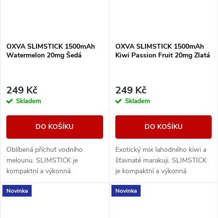
OXVA SLIMSTICK 1500mAh
OXVA SLIMSTICK 1500mAh
Watermelon 20mg Šedá
Kiwi Passion Fruit 20mg Zlatá
249 Kč
249 Kč
Skladem
Skladem
DO KOŠÍKU
DO KOŠÍKU
Oblíbená příchuť vodního
Exotický mix lahodného kiwi a
melounu. SLIMSTICK je
šťavnaté marakuji. SLIMSTICK
kompaktní a výkonná
je kompaktní a výkonná
elektronická cigareta s
elektronická cigareta s
Novinka
Novinka
předplněnou cartridgí o objemu
předplněnou cartridgí o objemu
2ml.
2ml.