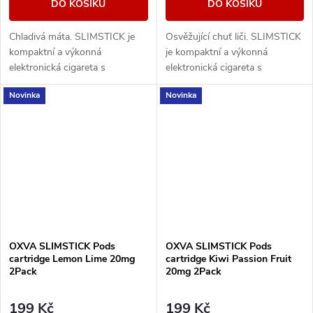
DO KOŠÍKU
DO KOŠÍKU
Chladivá máta. SLIMSTICK je
Osvěžující chuť liči. SLIMSTICK
kompaktní a výkonná
je kompaktní a výkonná
elektronická cigareta s
elektronická cigareta s
předplněnou cartridgí o objemu
předplněnou cartridgí o objemu
Novinka
Novinka
2ml.
2ml.
OXVA SLIMSTICK Pods
OXVA SLIMSTICK Pods
cartridge Lemon Lime 20mg
cartridge Kiwi Passion Fruit
2Pack
20mg 2Pack
199 Kč
199 Kč