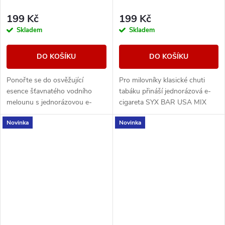
199 Kč
199 Kč
Skladem
Skladem
DO KOŠÍKU
DO KOŠÍKU
Ponořte se do osvěžující
Pro milovníky klasické chuti
esence šťavnatého vodního
tabáku přináší jednorázová e-
melounu s jednorázovou e-
cigareta SYX BAR USA MIX
cigaretou SYX BAR
známý a uspokojivý zážitek.
Novinka
Novinka
Watermelon Ice.