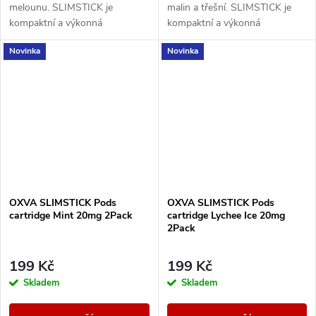
melounu. SLIMSTICK je
malin a třešní. SLIMSTICK je
kompaktní a výkonná
kompaktní a výkonná
elektronická cigareta s
elektronická cigareta s
Novinka
Novinka
předplněnou cartridgí o objemu
předplněnou cartridgí o objemu
2ml.
2ml.
OXVA SLIMSTICK Pods
OXVA SLIMSTICK Pods
cartridge Mint 20mg 2Pack
cartridge Lychee Ice 20mg
2Pack
199 Kč
199 Kč
Skladem
Skladem