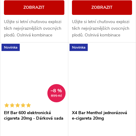
ZOBRAZIT
ZOBRAZIT
Užijte si letní chuťovou explozi
Užijte si letní chuťovou explozi
těch nejvýraznějších ovocných
těch nejvýraznějších ovocných
plodů. Oslnivá kombinace
plodů. Oslnivá kombinace
tropické sladkosti se silně
tropické sladkosti se silně
Novinka
Novinka
šťavnatými tóny Vás s každým
šťavnatými tóny Vás s každým
potahem...
potahem...
–8 %
895 Kč
Elf Bar 600 elektronická
X4 Bar Menthol jednorázová
cigareta 20mg - Dárková sada
e-cigareta 20mg