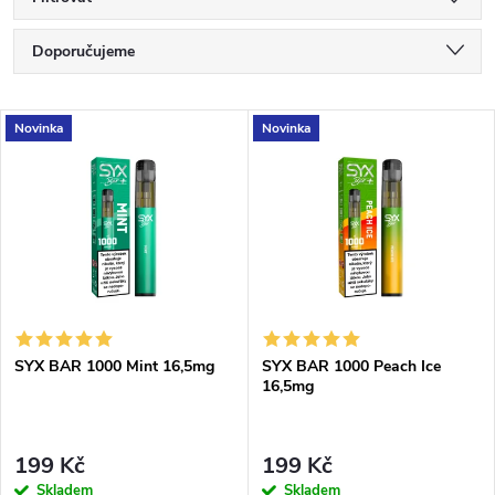
Ř
Doporučujeme
a
Nejlevnější
V
Novinka
Novinka
Nejdražší
z
ý
Nejprodávanější
e
p
Abecedně
n
i
í
s
SYX BAR 1000 Mint 16,5mg
SYX BAR 1000 Peach Ice
p
16,5mg
p
r
r
199 Kč
199 Kč
Skladem
Skladem