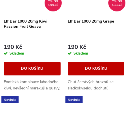
–4 %
–4 %
199 Kč
199 Kč
Elf Bar 1000 20mg Kiwi
Elf Bar 1000 20mg Grape
Passion Fruit Guava
190 Kč
190 Kč
Skladem
Skladem
DO KOŠÍKU
DO KOŠÍKU
Exotická kombinace lahodného
Chuť čerstvých hroznů se
kiwi, nevšední marakuji a guavy.
sladkokyselou dochutí.
Novinka
Novinka