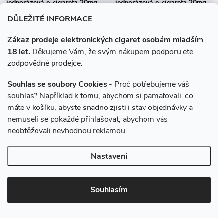
jednorázová e-cigareta 20mg
jednorázová e-cigareta 20mg
DŮLEŽITÉ INFORMACE
189 Kč
189 Kč
Zákaz prodeje elektronických cigaret osobám mladším
Skladem
Skladem
18 let.
Děkujeme Vám, že svým nákupem podporujete
zodpovědné prodejce.
DO KOŠÍKU
DO KOŠÍKU
Souhlas se soubory Cookies
- Proč potřebujeme váš
souhlas? Například k tomu, abychom si pamatovali, co
Čerstvá a osvěžující limonáda s
Exotická směs plná výrazně
máte v košíku, abyste snadno zjistili stav objednávky a
citrusovým základem je tou
šťavnatých chutí se silně
nemuseli se pokaždé přihlašovat, abychom vás
pravou vzpruhou pro Vaše
sladkými tóny. Vyzrálé mango a
zhýčkané chuťové pohárky.
guava jsou skvělou kombinací a
neobtěžovali nevhodnou reklamou.
Novinka
Novinka
Lehce kyselý nádech zjemňují
připomínkou vynikajících
sladké tóny...
tropických plodů.
Nastavení
Souhlasím