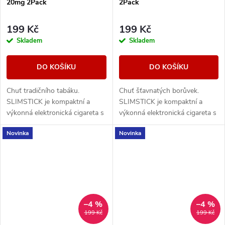
20mg 2Pack
2Pack
199 Kč
199 Kč
Skladem
Skladem
DO KOŠÍKU
DO KOŠÍKU
Chuť tradičního tabáku.
Chuť šťavnatých borůvek.
SLIMSTICK je kompaktní a
SLIMSTICK je kompaktní a
výkonná elektronická cigareta s
výkonná elektronická cigareta s
předplněnou cartridgí o objemu
předplněnou cartridgí o objemu
Novinka
Novinka
2ml.
2ml.
–4 %
–4 %
199 Kč
199 Kč