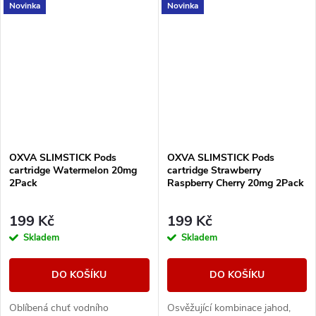
Novinka
Novinka
2ml.
2ml.
OXVA SLIMSTICK Pods
OXVA SLIMSTICK Pods
cartridge Watermelon 20mg
cartridge Strawberry
2Pack
Raspberry Cherry 20mg 2Pack
199 Kč
199 Kč
Skladem
Skladem
DO KOŠÍKU
DO KOŠÍKU
Oblíbená chuť vodního
Osvěžující kombinace jahod,