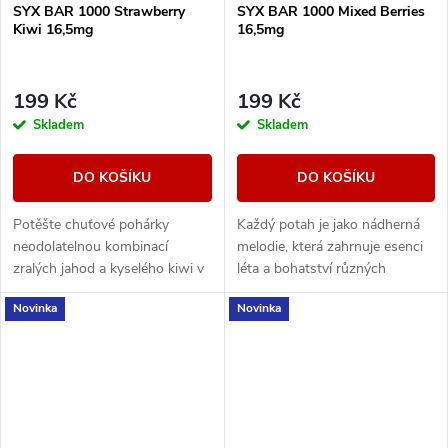
SYX BAR 1000 Strawberry
SYX BAR 1000 Mixed Berries
Kiwi 16,5mg
16,5mg
199 Kč
199 Kč
Skladem
Skladem
DO KOŠÍKU
DO KOŠÍKU
Potěšte chuťové pohárky
Každý potah je jako nádherná
neodolatelnou kombinací
melodie, která zahrnuje esenci
zralých jahod a kyselého kiwi v
léta a bohatství různých
jednorázové e-cigaretě SYX
ovocných chutí.
Novinka
Novinka
BAR Strawberry Kiwi Fusion.