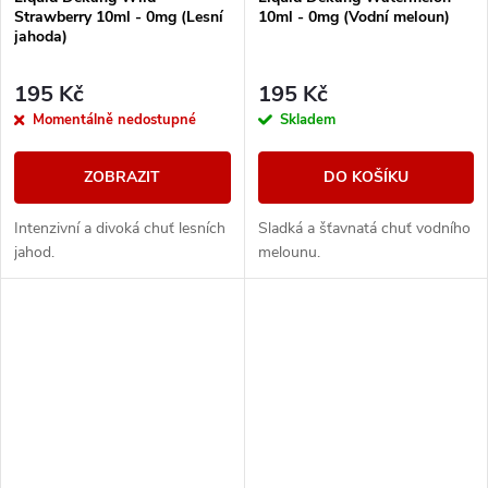
Strawberry 10ml - 0mg (Lesní
10ml - 0mg (Vodní meloun)
jahoda)
195 Kč
195 Kč
Momentálně nedostupné
Skladem
ZOBRAZIT
DO KOŠÍKU
Intenzivní a divoká chuť lesních
Sladká a šťavnatá chuť vodního
jahod.
melounu.