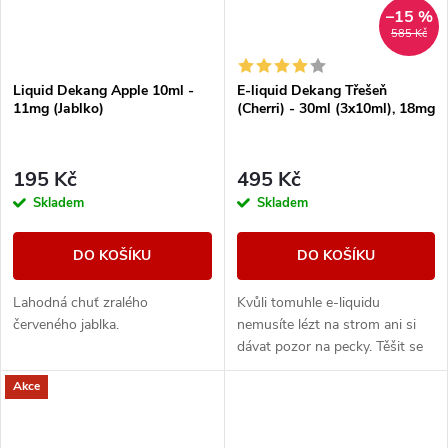
–15 %
585 Kč
Liquid Dekang Apple 10ml -
E-liquid Dekang Třešeň
11mg (Jablko)
(Cherri) - 30ml (3x10ml), 18mg
195 Kč
495 Kč
Skladem
Skladem
DO KOŠÍKU
DO KOŠÍKU
Lahodná chuť zralého
Kvůli tomuhle e-liquidu
červeného jablka.
nemusíte lézt na strom ani si
dávat pozor na pecky. Těšit se
však můžete na vynikající
Akce
sladkou chuť zralých třešní.