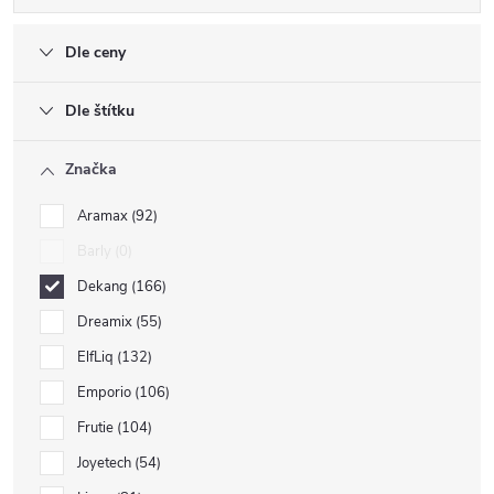
Dle ceny
Dle štítku
Značka
Aramax
92
Barly
0
Dekang
166
Dreamix
55
ElfLiq
132
Emporio
106
Frutie
104
Joyetech
54