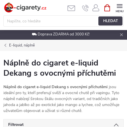
Přejít
NÁKUPNÍ
KOŠÍK
na
obsah
HLEDAT
⛟ Doprava ZDARMA od 3000 Kč!
E-liquid, náplně
Náplně do cigaret e-liquid
Dekang s ovocnými příchutěmi
Náplně do cigaret e-liquid Dekang s ovocnými příchutěmi
jsou
ideální pro ty, kteří preferují svěží a ovocné chutě při vapingu. Tyto
náplně nabízejí širokou škálu ovocných variant, od tradičních jako
jahoda a jablko až po exotické jako mango a lychee, což umožňuje
uživatelům objevovat a užívat si různé chutě.
Filtrovat