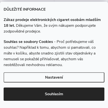
DŮLEŽITÉ INFORMACE
Zákaz prodeje elektronických cigaret osobám mladším
Liquid Dekang Raspberry
Liquid Dekang Pineapple 10ml
10ml - 0mg (Malina)
- 0mg (Ananas)
18 let.
Děkujeme Vám, že svým nákupem podporujete
zodpovědné prodejce.
195 Kč
195 Kč
Souhlas se soubory Cookies
- Proč potřebujeme váš
Momentálně nedostupné
Skladem
souhlas? Například k tomu, abychom si pamatovali, co
máte v košíku, abyste snadno zjistili stav objednávky a
nemuseli se pokaždé přihlašovat, abychom vás
ZOBRAZIT
DO KOŠÍKU
neobtěžovali nevhodnou reklamou.
Sladká chuť čerstvých malin.
Sladká a tropická chuť
čerstvého ananasu.
Nastavení
Souhlasím