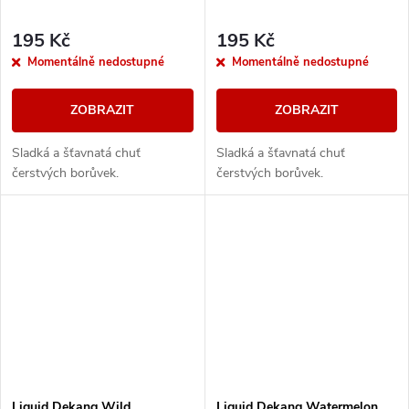
195 Kč
195 Kč
Momentálně nedostupné
Momentálně nedostupné
ZOBRAZIT
ZOBRAZIT
Sladká a šťavnatá chuť
Sladká a šťavnatá chuť
čerstvých borůvek.
čerstvých borůvek.
Liquid Dekang Wild
Liquid Dekang Watermelon