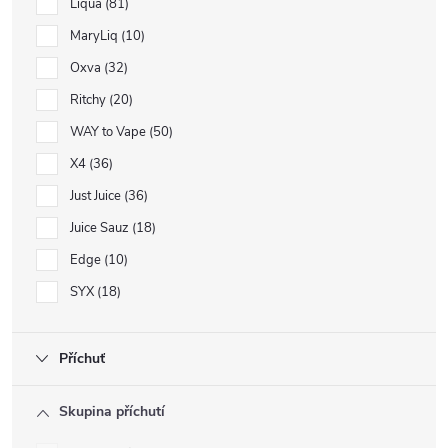
Liqua
81
MaryLiq
10
Oxva
32
Ritchy
20
WAY to Vape
50
X4
36
Just Juice
36
Juice Sauz
18
Edge
10
SYX
18
Příchuť
Skupina příchutí