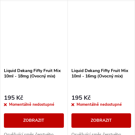
Liquid Dekang Fifty Fruit Mix
Liquid Dekang Fifty Fruit Mix
10ml - 18mg (Ovocný mix)
10ml - 16mg (Ovocný mix)
195 Kč
195 Kč
Momentálně nedostupné
Momentálně nedostupné
ZOBRAZIT
ZOBRAZIT
Osvěžující směs čerstvého
Osvěžující směs čerstvého