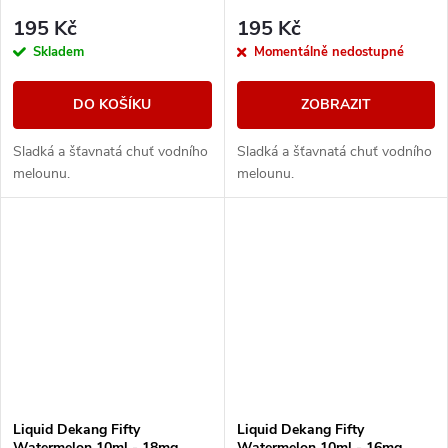
195 Kč
195 Kč
Skladem
Momentálně nedostupné
DO KOŠÍKU
ZOBRAZIT
Sladká a šťavnatá chuť vodního
Sladká a šťavnatá chuť vodního
melounu.
melounu.
Liquid Dekang Fifty
Liquid Dekang Fifty
Watermelon 10ml - 18mg
Watermelon 10ml - 16mg