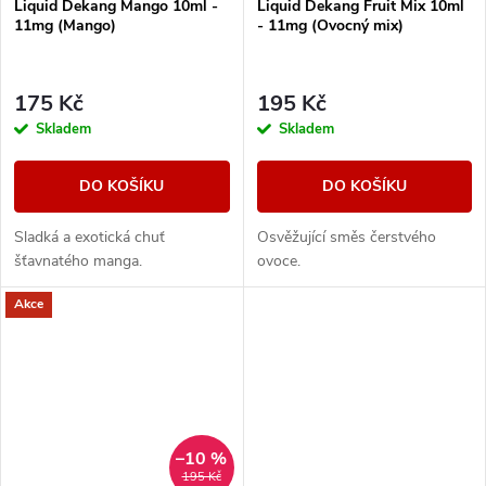
Liquid Dekang Mango 10ml -
Liquid Dekang Fruit Mix 10ml
11mg (Mango)
- 11mg (Ovocný mix)
175 Kč
195 Kč
Skladem
Skladem
DO KOŠÍKU
DO KOŠÍKU
Sladká a exotická chuť
Osvěžující směs čerstvého
šťavnatého manga.
ovoce.
Akce
–10 %
195 Kč