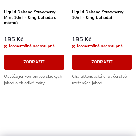
Liquid Dekang Strawberry
Liquid Dekang Strawberry
Mint 10ml - 0mg (Jahoda s
10ml - 0mg (Jahoda)
mátou)
195 Kč
195 Kč
Momentálně nedostupné
Momentálně nedostupné
ZOBRAZIT
ZOBRAZIT
Osvěžující kombinace sladkých
Charakteristická chuť čerstvě
jahod a chladivé máty.
utržených jahod.