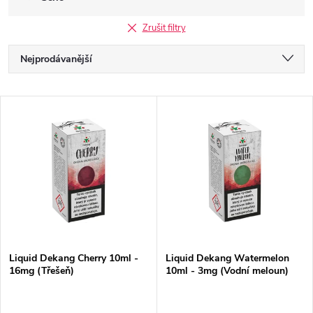
Zrušit filtry
Ř
Nejprodávanější
a
Doporučujeme
V
Nejlevnější
z
ý
Nejdražší
e
p
Abecedně
n
i
í
s
Liquid Dekang Cherry 10ml -
Liquid Dekang Watermelon
p
16mg (Třešeň)
10ml - 3mg (Vodní meloun)
p
r