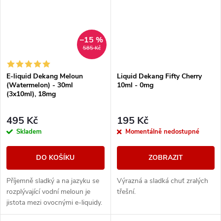
–15 %
585 Kč
E-liquid Dekang Meloun
Liquid Dekang Fifty Cherry
(Watermelon) - 30ml
10ml - 0mg
(3x10ml), 18mg
495 Kč
195 Kč
Skladem
Momentálně nedostupné
DO KOŠÍKU
ZOBRAZIT
Příjemně sladký a na jazyku se
Výrazná a sladká chuť zralých
rozplývající vodní meloun je
třešní.
jistota mezi ovocnými e-liquidy.