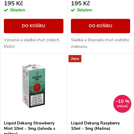
r
195 Kč
195 Kč
o
Skladem
Skladem
o
d
DO KOŠÍKU
DO KOŠÍKU
d
u
Výrazná a sladká chuť zralých
Sladká a šťavnatá chuť vodního
u
třešní.
melounu.
k
k
Akce
t
t
ů
ů
–10 %
195 Kč
Liquid Dekang Strawberry
Liquid Dekang Raspberry
Mint 10ml - 3mg (Jahoda s
10ml - 3mg (Malina)
mátou)