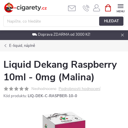
Přejít
NÁKUPNÍ
KOŠÍK
na
obsah
HLEDAT
⛟ Doprava ZDARMA od 3000 Kč!
E-liquid, náplně
Liquid Dekang Raspberry
10ml - 0mg (Malina)
Podrobnosti hodnocení
Neohodnoceno
Kód produktu:
LIQ-DEK-C-RASPBER-10-0