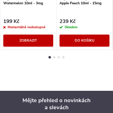
Watermelon 10ml - 3mg
Apple Peach 10ml - 15mg
199 Kč
239 Kč
Momentálně nedostupné
Skladem
ZOBRAZIT
DO KOŠÍKU
Mějte přehled o novinkách
a slevách
Z