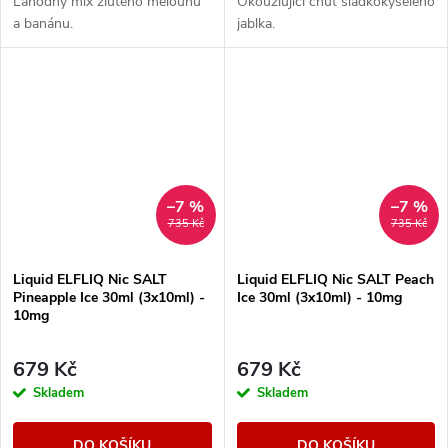
Lahodný mix žlutého melounu
Okouzlující chuť sladkokyselého
a banánu.
jablka.
–7 %
–7 %
735 Kč
735 Kč
Liquid ELFLIQ Nic SALT
Liquid ELFLIQ Nic SALT Peach
Pineapple Ice 30ml (3x10ml) -
Ice 30ml (3x10ml) - 10mg
10mg
679 Kč
679 Kč
Skladem
Skladem
DO KOŠÍKU
DO KOŠÍKU