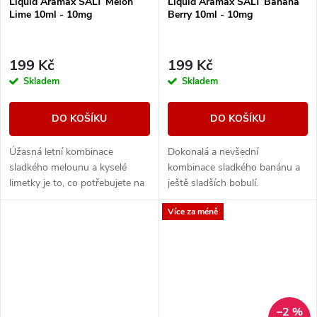
Liquid Aramax SALT Melon
Liquid Aramax SALT Banana
Lime 10ml - 10mg
Berry 10ml - 10mg
199 Kč
199 Kč
Skladem
Skladem
DO KOŠÍKU
DO KOŠÍKU
Úžasná letní kombinace
Dokonalá a nevšední
sladkého melounu a kyselé
kombinace sladkého banánu a
limetky je to, co potřebujete na
ještě sladších bobulí.
parné letní dny.
Více za méně
–2 %