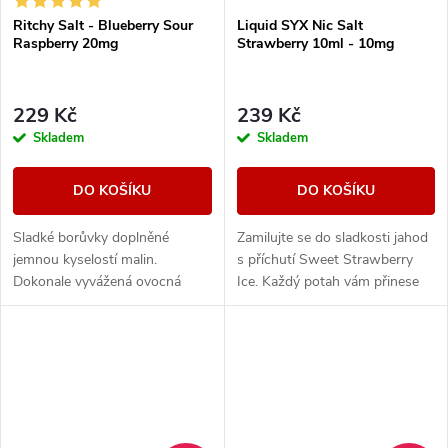
Ritchy Salt - Blueberry Sour
Liquid SYX Nic Salt
Raspberry 20mg
Strawberry 10ml - 10mg
229 Kč
239 Kč
Skladem
Skladem
DO KOŠÍKU
DO KOŠÍKU
Sladké borůvky doplněné
Zamilujte se do sladkosti jahod
jemnou kyselostí malin.
s příchutí Sweet Strawberry
Dokonale vyvážená ovocná
Ice. Každý potah vám přinese
směs, která kombinuje sladké i
sytou chuť čerstvých jahod,
svěží tóny.
doplněnou osvěžujícím ledovým
zážitkem,...