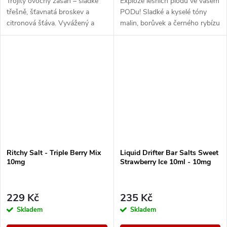
Trojitý ovocný zásah – sladké
Exploze lesních plodů ve vašem
třešně, šťavnatá broskev a
PODu! Sladké a kyselé tóny
citronová šťáva. Vyvážený a
malin, borůvek a černého rybízu
svěží ovocný koktejl pro celý
se spojují do perfektně
den.
vyvážené směsi, která potěší při
každém...
Ritchy Salt - Triple Berry Mix
Liquid Drifter Bar Salts Sweet
10mg
Strawberry Ice 10ml - 10mg
229 Kč
235 Kč
Skladem
Skladem