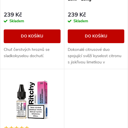
p
r
r
239 Kč
239 Kč
o
Skladem
Skladem
o
d
DO KOŠÍKU
DO KOŠÍKU
d
u
Chuť čerstvých hroznů se
Dokonalé citrusové duo
u
sladkokyselou dochutí.
spojující svěží kyselost citronu
k
s jiskřivou limetkou v
k
kombinaci, která přináší
neodolatelné osvěžení a
t
výrazné tóny v každém
t
potahu....
ů
ů