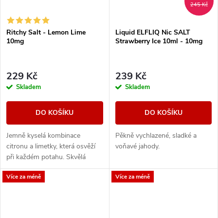
245 Kč
Ritchy Salt - Lemon Lime
Liquid ELFLIQ Nic SALT
10mg
Strawberry Ice 10ml - 10mg
229 Kč
239 Kč
Skladem
Skladem
DO KOŠÍKU
DO KOŠÍKU
Jemně kyselá kombinace
Pěkně vychlazené, sladké a
citronu a limetky, která osvěží
voňavé jahody.
při každém potahu. Skvělá
volba pro všechny, kdo milují
Více za méně
Více za méně
svěží ovocné chutě.