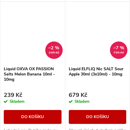
chuť pro milovníky silného
mixu.
osvěžení.
–2 %
–7 %
245 Kč
735 Kč
Liquid OXVA OX PASSION
Liquid ELFLIQ Nic SALT Sour
Salts Melon Banana 10ml -
Apple 30ml (3x10ml) - 10mg
10mg
239 Kč
679 Kč
Skladem
Skladem
DO KOŠÍKU
DO KOŠÍKU