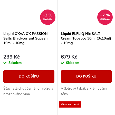
–2 %
–7 %
245 Kč
735 Kč
Liquid OXVA OX PASSION
Liquid ELFLIQ Nic SALT
Salts Blackcurrant Squash
Cream Tobacco 30ml (3x10ml)
10ml - 10mg
- 10mg
239 Kč
679 Kč
Skladem
Skladem
DO KOŠÍKU
DO KOŠÍKU
Šťavnatá chuť černého rybízu a
Výběrový tabák s krémovými
hroznového vína.
tóny.
Více za méně