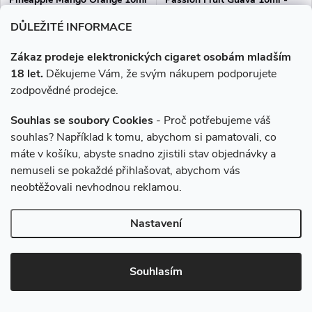
- 10mg
10mg
DŮLEŽITÉ INFORMACE
239 Kč
239 Kč
Zákaz prodeje elektronických cigaret osobám mladším
Skladem
Skladem
18 let.
Děkujeme Vám, že svým nákupem podporujete
zodpovědné prodejce.
DO KOŠÍKU
DO KOŠÍKU
Souhlas se soubory Cookies
- Proč potřebujeme váš
Tropický mix ananasu,
Exotická kombinace lahodného
souhlas? Například k tomu, abychom si pamatovali, co
pomeranče a manga.
kiwi, nevšední marakuji a guavy.
máte v košíku, abyste snadno zjistili stav objednávky a
nemuseli se pokaždé přihlašovat, abychom vás
Více za méně
neobtěžovali nevhodnou reklamou.
Nastavení
Souhlasím
–2 %
245 Kč