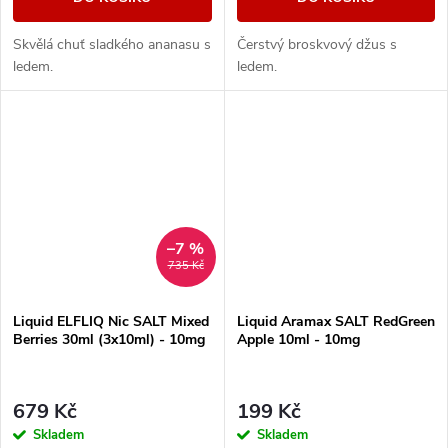
Skvělá chuť sladkého ananasu s
Čerstvý broskvový džus s
ledem.
ledem.
–7 %
735 Kč
Liquid ELFLIQ Nic SALT Mixed
Liquid Aramax SALT RedGreen
Berries 30ml (3x10ml) - 10mg
Apple 10ml - 10mg
679 Kč
199 Kč
Skladem
Skladem