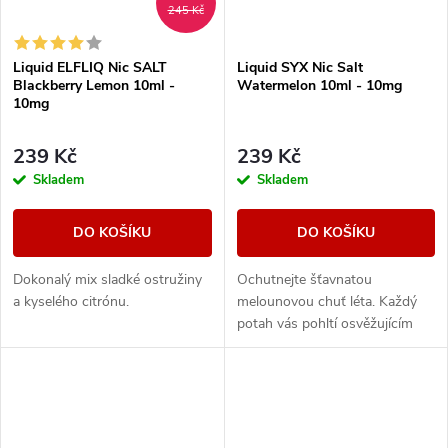
245 Kč
Liquid ELFLIQ Nic SALT
Liquid SYX Nic Salt
Blackberry Lemon 10ml -
Watermelon 10ml - 10mg
10mg
239 Kč
239 Kč
Skladem
Skladem
DO KOŠÍKU
DO KOŠÍKU
Dokonalý mix sladké ostružiny
Ochutnejte šťavnatou
a kyselého citrónu.
melounovou chuť léta. Každý
potah vás pohltí osvěžujícím
ledovým závěrem, který
zdůrazňuje sladkost melounu a
poskytne vám dokonalý...