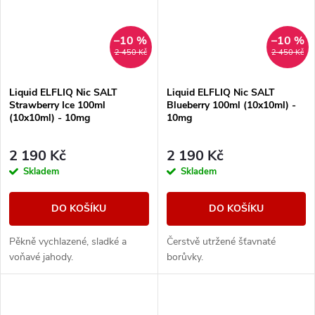
–10 %
–10 %
2 450 Kč
2 450 Kč
Liquid ELFLIQ Nic SALT
Liquid ELFLIQ Nic SALT
Strawberry Ice 100ml
Blueberry 100ml (10x10ml) -
(10x10ml) - 10mg
10mg
2 190 Kč
2 190 Kč
Skladem
Skladem
DO KOŠÍKU
DO KOŠÍKU
Pěkně vychlazené, sladké a
Čerstvě utržené šťavnaté
voňavé jahody.
borůvky.