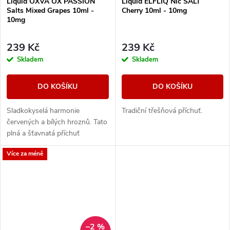
Liquid OXVA OX PASSION
Liquid ELFLIQ Nic SALT
Salts Mixed Grapes 10ml -
Cherry 10ml - 10mg
10mg
239 Kč
239 Kč
Skladem
Skladem
DO KOŠÍKU
DO KOŠÍKU
Sladkokyselá harmonie
Tradiční třešňová příchuť.
červených a bílých hroznů. Tato
plná a šťavnatá příchuť
připomíná hroznový džus.
Více za méně
–2 %