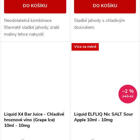
DO KOŠÍKU
DO KOŠÍKU
Neodolatelná kombinace
Sladké jahody s chladivým
šťavnaté sladké jahody, zralé
dozvukem.
maliny lehce nakyslé
borůvky. Odvážný mix pro
Více za méně
intenzivní a ovocný zážitek.
–2 %
245 Kč
Liquid X4 Bar Juice - Chladivé
Liquid ELFLIQ Nic SALT Sour
hroznové víno (Grape Ice)
Apple 10ml - 10mg
10ml - 10mg