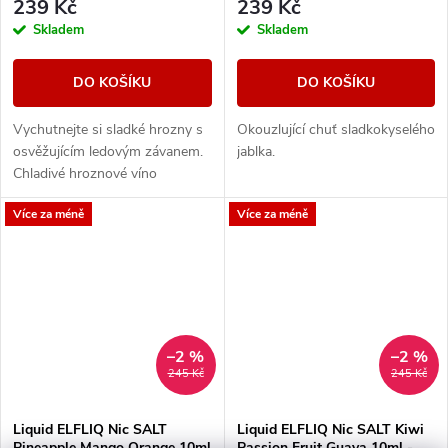
239 Kč
239 Kč
Skladem
Skladem
DO KOŠÍKU
DO KOŠÍKU
Vychutnejte si sladké hrozny s
Okouzlující chuť sladkokyselého
osvěžujícím ledovým závanem.
jablka.
Chladivé hroznové víno
dokonale kombinuje šťavnatou
Více za méně
Více za méně
a svěží chuť, kterou si užijete v...
–2 %
–2 %
245 Kč
245 Kč
Liquid ELFLIQ Nic SALT
Liquid ELFLIQ Nic SALT Kiwi
Pineapple Mango Orange 10ml
Passion Fruit Guava 10ml -