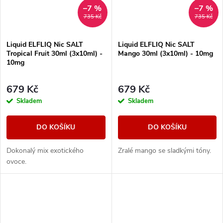
–7 %
–7 %
735 Kč
735 Kč
Liquid ELFLIQ Nic SALT
Liquid ELFLIQ Nic SALT
Tropical Fruit 30ml (3x10ml) -
Mango 30ml (3x10ml) - 10mg
10mg
679 Kč
679 Kč
Skladem
Skladem
DO KOŠÍKU
DO KOŠÍKU
Dokonalý mix exotického
Zralé mango se sladkými tóny.
ovoce.