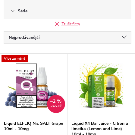
Série
Zrušit filtry
Ř
Nejprodávanější
a
Doporučujeme
V
Více za méně
Nejlevnější
z
ý
Nejdražší
e
p
Abecedně
n
i
–2 %
245 Kč
í
s
Liquid ELFLIQ Nic SALT Grape
Liquid X4 Bar Juice - Citron a
p
10ml - 10mg
limetka (Lemon and Lime)
10ml - 10mg