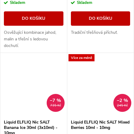
Skladem
Skladem
DO KOŠÍKU
DO KOŠÍKU
Osvěžující kombinace jahod,
Tradiční třešňová příchuť.
malin a třešní s ledovou
dochutí.
Více za méně
–7 %
–2 %
735 Kč
245 Kč
Liquid ELFLIQ Nic SALT
Liquid ELFLIQ Nic SALT Mixed
Banana Ice 30ml (3x10ml) -
Berries 10ml - 10mg
10mg