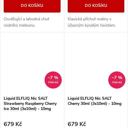
DO KOŠÍKU
DO KOŠÍKU
Osvěžující a lahodná chuť
Klasická příchuť maliny s
vodního melounu.
úžasným kyselým twistem.
–7 %
–7 %
735 Kč
735 Kč
Liquid ELFLIQ Nic SALT
Liquid ELFLIQ Nic SALT
Strawberry Raspberry Cherry
Cherry 30ml (3x10ml) - 10mg
Ice 30ml (3x10ml) - 10mg
679 Kč
679 Kč