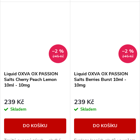
tropická příchuť.
osvěží každý den.
–2 %
–2 %
245 Kč
245 Kč
Liquid OXVA OX PASSION
Liquid OXVA OX PASSION
Salts Cherry Peach Lemon
Salts Berries Burst 10ml -
10ml - 10mg
10mg
239 Kč
239 Kč
Skladem
Skladem
DO KOŠÍKU
DO KOŠÍKU