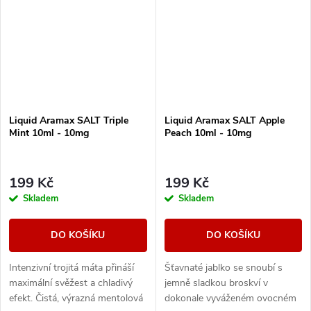
Liquid Aramax SALT Triple
Liquid Aramax SALT Apple
Mint 10ml - 10mg
Peach 10ml - 10mg
199 Kč
199 Kč
Skladem
Skladem
DO KOŠÍKU
DO KOŠÍKU
Intenzivní trojitá máta přináší
Šťavnaté jablko se snoubí s
maximální svěžest a chladivý
jemně sladkou broskví v
efekt. Čistá, výrazná mentolová
dokonale vyváženém ovocném