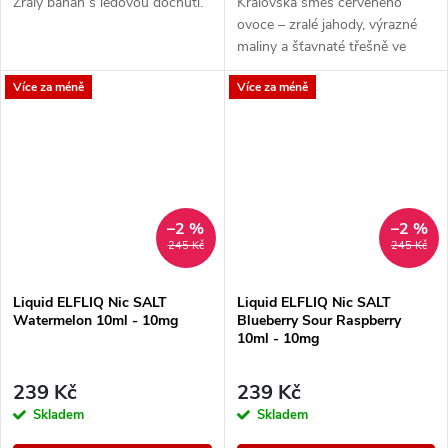
Zralý banán s ledovou dochutí.
Královská směs červeného
ovoce – zralé jahody, výrazné
maliny a šťavnaté třešně ve
vzájemné harmonii. Sladké,
Více za méně
Více za méně
ovocné, neodolatelné.
–2 %
–2 %
245 Kč
245 Kč
Liquid ELFLIQ Nic SALT
Liquid ELFLIQ Nic SALT
Watermelon 10ml - 10mg
Blueberry Sour Raspberry
10ml - 10mg
239 Kč
239 Kč
Skladem
Skladem