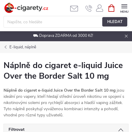
Přejít
NÁKUPNÍ
KOŠÍK
na
obsah
HLEDAT
⛟ Doprava ZDARMA od 3000 Kč!
E-liquid, náplně
Náplně do cigaret e-liquid Juice
Over the Border Salt 10 mg
Náplně do cigaret e-liquid Juice Over the Border Salt 10 mg
jsou
ideální pro vapery, kteří hledají střední úroveň nikotinu ve spojení s
nikotinovými solemi pro rychlejší absorpci a hladší vaping zážitek.
Tyto náplně poskytují vyváženou kombinaci intenzity a pohodlí,
vhodné pro různé typy uživatelů.
Filtrovat