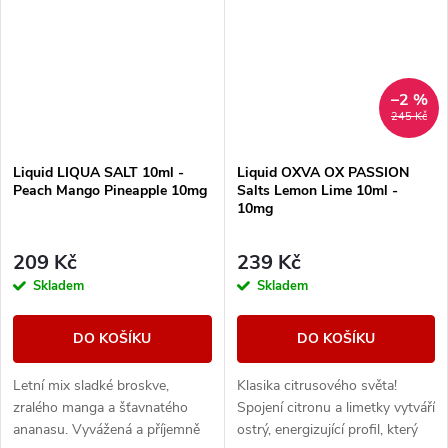
–2 %
245 Kč
Liquid LIQUA SALT 10ml -
Liquid OXVA OX PASSION
Peach Mango Pineapple 10mg
Salts Lemon Lime 10ml -
10mg
209 Kč
239 Kč
Skladem
Skladem
DO KOŠÍKU
DO KOŠÍKU
Letní mix sladké broskve,
Klasika citrusového světa!
zralého manga a šťavnatého
Spojení citronu a limetky vytváří
ananasu. Vyvážená a příjemně
ostrý, energizující profil, který