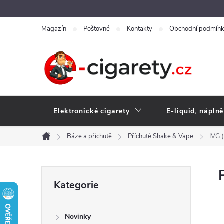
Přejít
na
Magazín
Poštovné
Kontakty
Obchodní podmín
obsah
Elektronické cigarety
E-liquid, náplně
Báze a příchutě
Příchutě Shake & Vape
IVG 
Domů
P
Přeskočit
Kategorie
kategorie
o
Novinky