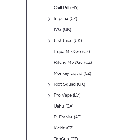
Chill Pill (MY)
Imperia (CZ)
IVG (UK)
Just Juice (UK)
Liqua Mix&Go (CZ)
Ritchy Mix&Go (CZ)
Monkey Liquid (CZ)
Riot Squad (UK)
Pro Vape (LV)
Uahu (CA)
PJ Empire (AT)
KickIt (CZ)
TobGun (CZ)