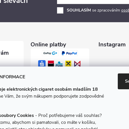
a slevách
SOUHLASÍM
se zpracováním
oso
Online platby
Instagram
garety.c
INFORMACE
S
je elektronických cigaret osobám mladším 18
0 600
e Vám, že svým nákupem podporujete zodpovědné
/e-ciga
soubory Cookies
- Proč potřebujeme váš souhlas?
 tomu, abychom si pamatovali, co máte v košíku,