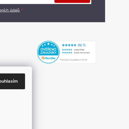
bních údajů
.
ouhlasím