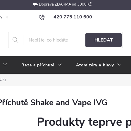
⛟ Doprava ZDARMA od 3000 Kč!
+420 775 110 600
ky
Podmínky ochrany osobních údajů
Velkoobchod
Pokyny k p
obchod@e-cigarety.cz
HLEDAT
Báze a příchutě
Atomizéry a hlavy
(UK)
Příchutě Shake and Vape IVG
Produkty teprve 