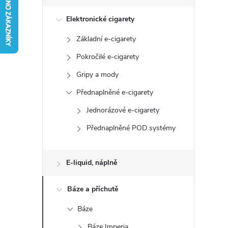
s
Elektronické cigarety
t
Základní e-cigarety
r
Pokročilé e-cigarety
a
Gripy a mody
Přednaplněné e-cigarety
n
Jednorázové e-cigarety
n
Přednaplněné POD systémy
í
E-liquid, náplně
p
Báze a příchutě
a
Báze
Báze Imperia