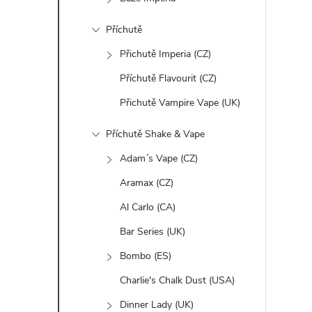
n
Příchutě
e
Přichutě Imperia (CZ)
l
Příchutě Flavourit (CZ)
Přichutě Vampire Vape (UK)
Příchutě Shake & Vape
Adam´s Vape (CZ)
Aramax (CZ)
Al Carlo (CA)
Bar Series (UK)
Bombo (ES)
Charlie's Chalk Dust (USA)
Dinner Lady (UK)