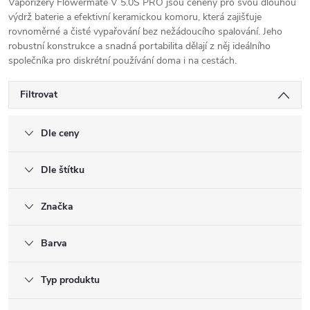
Vaporizéry Flowermate V 5.0S PRO jsou ceněny pro svou dlouhou
výdrž baterie a efektivní keramickou komoru, která zajišťuje
rovnoměrné a čisté vypařování bez nežádoucího spalování. Jeho
robustní konstrukce a snadná portabilita dělají z něj ideálního
společníka pro diskrétní používání doma i na cestách.
Filtrovat
Dle ceny
Dle štítku
Značka
Barva
Typ produktu