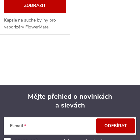
ZOBRAZIT
Kapsle na suché byliny pro
vaporizéry FlowerMate.
O
v
l
á
Mějte přehled o novinkách
d
a slevách
Z
a
á
c
E-mail
ODEBÍRAT