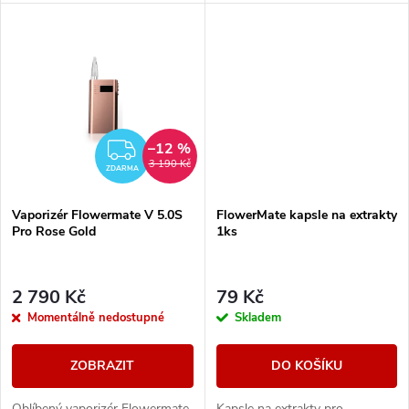
k
Vaporizér je vhodný nejen na
Vaporizér je vhodný nejen na
bylinky, ale i pro tekuté extrakty
bylinky, ale i pro tekuté extrakty
t
a...
a...
t
ů
ů
–12 %
ZDARMA
3 190 Kč
ZDARMA
Vaporizér Flowermate V 5.0S
FlowerMate kapsle na extrakty
Pro Rose Gold
1ks
2 790 Kč
79 Kč
Momentálně nedostupné
Skladem
ZOBRAZIT
DO KOŠÍKU
Oblíbený vaporizér Flowermate
Kapsle na extrakty pro