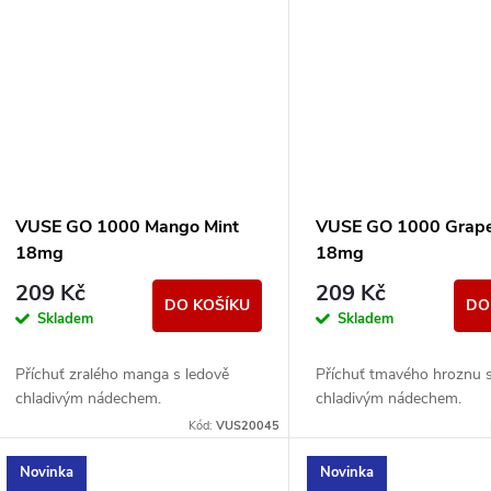
VUSE GO 1000 Mango Mint
VUSE GO 1000 Grape
18mg
18mg
209 Kč
209 Kč
DO KOŠÍKU
DO
Skladem
Skladem
Příchuť zralého manga s ledově
Příchuť tmavého hroznu 
chladivým nádechem.
chladivým nádechem.
Kód:
VUS20045
Novinka
Novinka