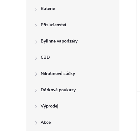
n
Baterie
e
Příslušenství
l
Bylinné vaporizéry
CBD
Nikotinové sáčky
Dárkové poukazy
Výprodej
Akce