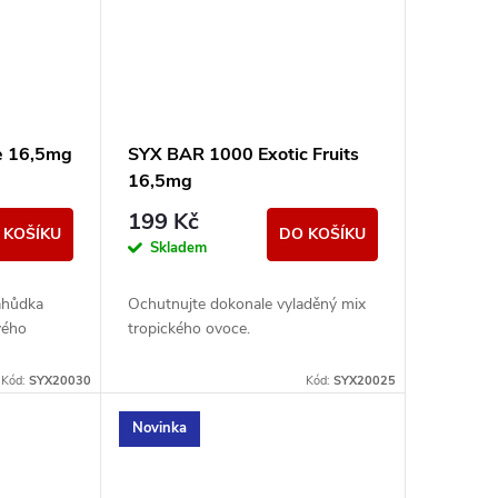
e 16,5mg
SYX BAR 1000 Exotic Fruits
16,5mg
199 Kč
 KOŠÍKU
DO KOŠÍKU
Skladem
lahůdka
Ochutnujte dokonale vyladěný mix
vého
tropického ovoce.
Kód:
SYX20030
Kód:
SYX20025
Novinka