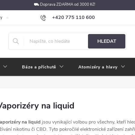
⛟ Doprava ZDARMA od 3000 Kč!
+420 775 110 600
ky
Podmínky ochrany osobních údajů
Velkoobchod
Pokyny k p
obchod@e-cigarety.cz
HLEDAT
Báze a příchutě
Atomizéry a hlavy
Vaporizéry na liquid
aporizéry na liquid
jsou vynikající volbou pro všechny, kteří h
žívání nikotinu či CBD. Tyto pokročilé elektronické zařízení zahří