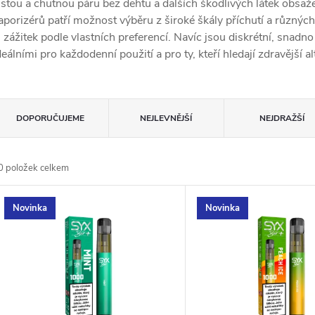
istou a chutnou páru bez dehtu a dalších škodlivých látek obsaže
aporizérů patří možnost výběru z široké škály příchutí a různýc
i zážitek podle vlastních preferencí. Navíc jsou diskrétní, snadn
deálními pro každodenní použití a pro ty, kteří hledají zdravější 
Ř
DOPORUČUJEME
NEJLEVNĚJŠÍ
NEJDRAŽŠÍ
a
0
položek celkem
z
V
Novinka
Novinka
e
ý
n
p