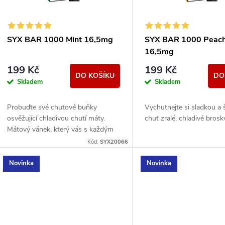
p
s
r
p
SYX BAR 1000 Mint 16,5mg
SYX BAR 1000 Peach
o
16,5mg
r
199 Kč
199 Kč
d
DO KOŠÍKU
DO
Skladem
Skladem
o
u
Probuďte své chuťové buňky
Vychutnejte si sladkou a
d
osvěžující chladivou chutí máty.
chuť zralé, chladivé brosk
k
Mátový vánek, který vás s každým
u
výdechem osvěží.
Kód:
SYX20066
t
k
Novinka
Novinka
ů
t
ů