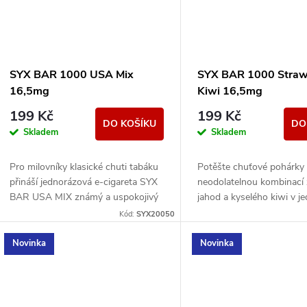
SYX BAR 1000 USA Mix
SYX BAR 1000 Straw
16,5mg
Kiwi 16,5mg
199 Kč
199 Kč
DO KOŠÍKU
DO
Skladem
Skladem
Pro milovníky klasické chuti tabáku
Potěšte chuťové pohárky
přináší jednorázová e-cigareta SYX
neodolatelnou kombinací 
BAR USA MIX známý a uspokojivý
jahod a kyselého kiwi v j
zážitek.
e-cigaretě SYX BAR Stra
Kód:
SYX20050
Kiwi Fusion.
Novinka
Novinka