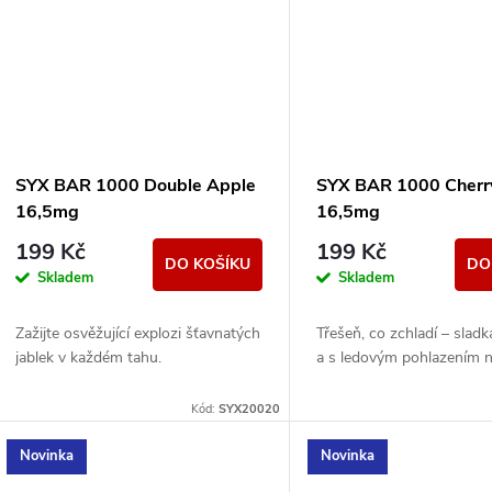
SYX BAR 1000 Double Apple
SYX BAR 1000 Cherry
16,5mg
16,5mg
199 Kč
199 Kč
DO KOŠÍKU
DO
Skladem
Skladem
Zažijte osvěžující explozi šťavnatých
Třešeň, co zchladí – sladk
jablek v každém tahu.
a s ledovým pohlazením n
Kód:
SYX20020
Novinka
Novinka