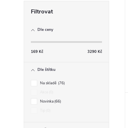
Dle ceny
169
Kč
3290
Kč
Dle štítku
Na skladě
76
Akce
0
Novinka
66
Tip
0