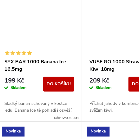
SYX BAR 1000 Banana Ice
VUSE GO 1000 Straw
16,5mg
Kiwi 18mg
199 Kč
209 Kč
DO KOŠÍKU
DO
Skladem
Skladem
Sladký banán schovaný v kostce
Příchuť jahody v kombina
ledu. Banana Ice tě pohladí i osvěží.
svěžím kiwi.
Kód:
SYX20001
Novinka
Novinka