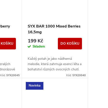
berry
SYX BAR 1000 Mixed Berries
16,5mg
199 Kč
 KOŠÍKU
DO KOŠÍKU
Skladem
Každý potah je jako nádherná
zralých
melodie, která zahrnuje esenci léta a
ednorázové
bohatství různých ovocných chutí.
wberry
Kód:
SYX20045
Kód:
SYX20040
Novinka