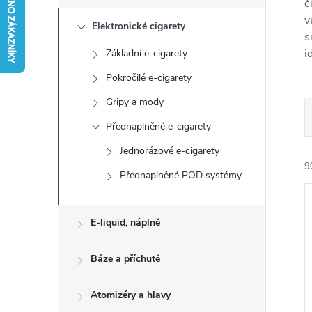
s
č
v
Elektronické cigarety
t
s
i
Základní e-cigarety
r
Pokročilé e-cigarety
a
Gripy a mody
Přednaplněné e-cigarety
n
Jednorázové e-cigarety
9
n
Přednaplněné POD systémy
í
E-liquid, náplně
p
Báze a příchutě
a
í
i
Atomizéry a hlavy