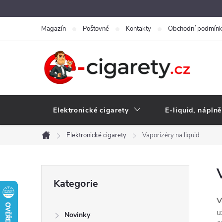
Přejít
na
Magazín
Poštovné
Kontakty
Obchodní podmín
obsah
Elektronické cigarety
E-liquid, náplně
Elektronické cigarety
Vaporizéry na liquid
Domů
P
Přeskočit
Kategorie
kategorie
o
V
u
Novinky