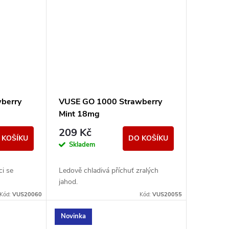
berry
VUSE GO 1000 Strawberry
Mint 18mg
209 Kč
 KOŠÍKU
DO KOŠÍKU
Skladem
ci se
Ledově chladivá příchuť zralých
jahod.
Kód:
VUS20060
Kód:
VUS20055
Novinka