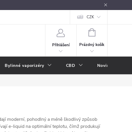
oužívání
Návody k použití
Vše o e-kouření
CZK
Nákupní rádce
NÁKUPNÍ
KOŠÍK
Prázdný košík
Přihlášení
Bylinné vaporizéry
CBD
Novinky
A
ledají moderní, pohodlný a méně škodlivý způsob
vají e-liquid na optimální teplotu, čímž produkují