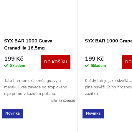
SYX BAR 1000 Guava
SYX BAR 1000 Grap
Granadilla 16,5mg
199 Kč
199 Kč
DO KOŠÍKU
DO
Skladem
Skladem
Tato harmonická směs guavy a
Každý tah je jako skvělá 
marakuji vás zavede do tropického
plná osvěžujícího hrozno
ráje přímo v každém potahu.
zážitku.
Kód:
SYX20035
Novinka
Novinka