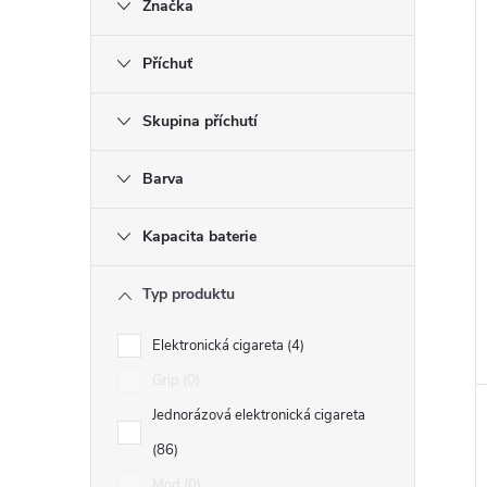
Značka
Příchuť
Skupina příchutí
Barva
Kapacita baterie
Typ produktu
Elektronická cigareta
4
Grip
0
Jednorázová elektronická cigareta
86
Mod
0