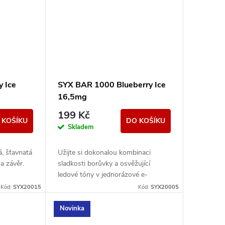
 Ice
SYX BAR 1000 Blueberry Ice
16,5mg
199 Kč
 KOŠÍKU
DO KOŠÍKU
Skladem
á, šťavnatá
Užijte si dokonalou kombinaci
a závěr.
sladkosti borůvky a osvěžující
ledové tóny v jednorázové e-
cigaretě SYX BAR Blueberry Ice.
Kód:
SYX20015
Kód:
SYX20005
Novinka