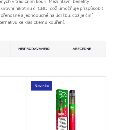
ných v tradičním kouři. Mezi hlavní benefity
h úrovní nikotinu či CBD, což umožňuje přizpůsobit
o přenosné a jednoduché na údržbu, což je činí
alternativu ke klasickému kouření.
NEJPRODÁVANĚJŠÍ
ABECEDNĚ
Novinka