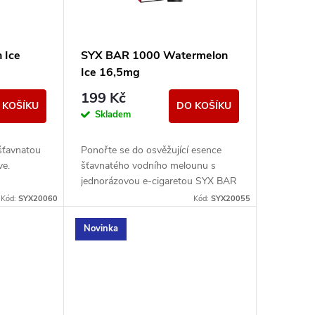
 Ice
SYX BAR 1000 Watermelon
Ice 16,5mg
199 Kč
 KOŠÍKU
DO KOŠÍKU
Skladem
 šťavnatou
Ponořte se do osvěžující esence
ve.
šťavnatého vodního melounu s
jednorázovou e-cigaretou SYX BAR
Watermelon Ice.
Kód:
SYX20060
Kód:
SYX20055
Novinka