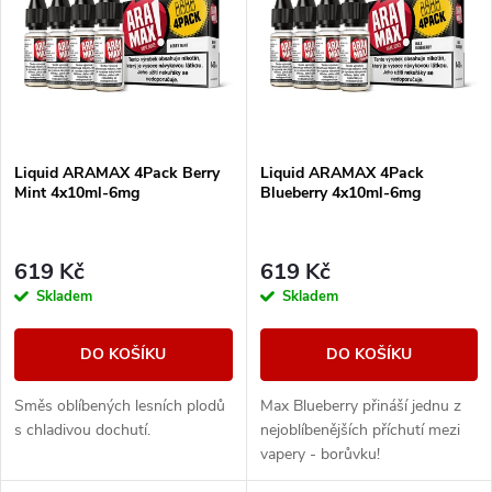
e
p
Abecedně
n
i
í
s
Liquid ARAMAX 4Pack Berry
Liquid ARAMAX 4Pack
p
Mint 4x10ml-6mg
Blueberry 4x10ml-6mg
p
r
r
619 Kč
619 Kč
o
Skladem
Skladem
o
d
DO KOŠÍKU
DO KOŠÍKU
d
u
Směs oblíbených lesních plodů
Max Blueberry přináší jednu z
u
s chladivou dochutí.
nejoblíbenějších příchutí mezi
k
vapery - borůvku!