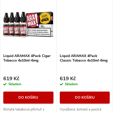
k
t
t
ů
ů
Liquid ARAMAX 4Pack Cigar
Liquid ARAMAX 4Pack
Tobacco 4x10ml-6mg
Classic Tobacco 4x10ml-6mg
619 Kč
619 Kč
Skladem
Skladem
DO KOŠÍKU
DO KOŠÍKU
Bohatá tabáková příchuť s
Vyvážená, bohatá a pestrá