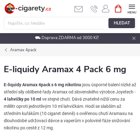
Přejít
NÁKUPNÍ
KOŠÍK
na
obsah
HLEDAT
⛟ Doprava ZDARMA od 3000 Kč!
Aramax 4pack
E-liquidy Aramax 4 Pack 6 mg
E-liquidy Aramax 4pack s 6 mg nikotinu
jsou úsporné balení nízké až
střední síly oblíbené řady Aramax od slovenského výrobce Joyetech -
4 lahvičky po 10 ml
ve stejné chuti. Dává znatelně nižší cenu za
mililitr oproti jednotlivým 10 ml lahvičkám. Hodí se slabším až
středním kuřákům (10 cigaret denně) s ověřenou chutí Aramaxu na
dlouhodobé udržovací dávce a vaperům v polovině fáze snižování
nikotinu po cestě z 12 mg.