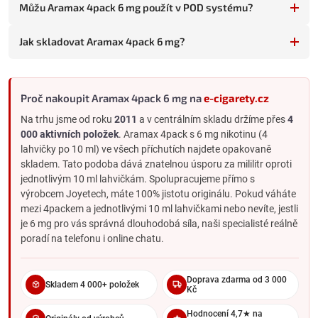
Můžu Aramax 4pack 6 mg použít v POD systému?
oblíbenou chuť a chtějí úsporu.
Vaperi v dlouhé fázi snižování
- typicky po cestě z 12 mg, na
Jak skladovat Aramax 4pack 6 mg?
6 mg budou měsíce před přechodem na 3 mg.
Pro koho 4pack 6 mg NENÍ vhodný
Začátečníci hledající chuť
- 4 lahvičky stejné neoblíbené
Proč nakoupit Aramax 4pack 6 mg na
chuti je problém.
e-cigarety.cz
Vaperi, kteří střídají chuti
- 4pack stejné chuti vás omezí.
Na trhu jsme od roku
2011
a v centrálním skladu držíme přes
4
000 aktivních položek
. Aramax 4pack s 6 mg nikotinu (4
Sociální vaperi
- 4pack vám vydrží 5+ týdnů, chuť omrzí.
lahvičky po 10 ml) ve všech příchutích najdete opakovaně
Silnější kuřáci
- 6 mg pravděpodobně nebude dost silná,
skladem. Tato podoba dává znatelnou úsporu za mililitr oproti
sáhněte po
12 mg
nebo
18 mg
.
jednotlivým 10 ml lahvičkám. Spolupracujeme přímo s
4pack vs. jednotlivé 10 ml lahvičky v 6 mg
výrobcem Joyetech, máte 100% jistotu originálu. Pokud váháte
mezi 4packem a jednotlivými 10 ml lahvičkami nebo nevíte, jestli
je 6 mg pro vás správná dlouhodobá síla, naši specialisté reálně
4PACK VOLÍTE KDYŽ
poradí na telefonu i online chatu.
Máte 100% ověřenou chuť
6 mg je dlouhodobá udržovací dávka
Doprava zdarma od 3 000
Skladem 4 000+ položek
Kč
Vapujete pravidelně
Chcete úsporu za mililitr
Hodnocení 4,7★ na