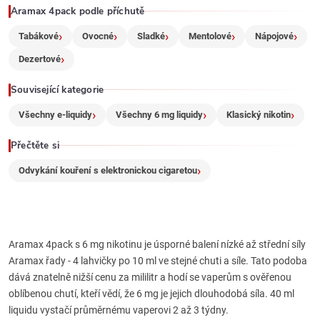
r
Aramax 4pack podle příchutě
Tabákové
Ovocné
Sladké
Mentolové
Nápojové
v
Dezertové
k
Související kategorie
y
Všechny e-liquidy
Všechny 6 mg liquidy
Klasický nikotin
v
Přečtěte si
ý
Odvykání kouření s elektronickou cigaretou
p
i
s
Aramax 4pack s 6 mg nikotinu je úsporné balení nízké až střední síly
Aramax řady - 4 lahvičky po 10 ml ve stejné chuti a síle. Tato podoba
u
dává znatelně nižší cenu za mililitr a hodí se vaperům s ověřenou
oblíbenou chutí, kteří vědí, že 6 mg je jejich dlouhodobá síla. 40 ml
liquidu vystačí průměrnému vaperovi 2 až 3 týdny.