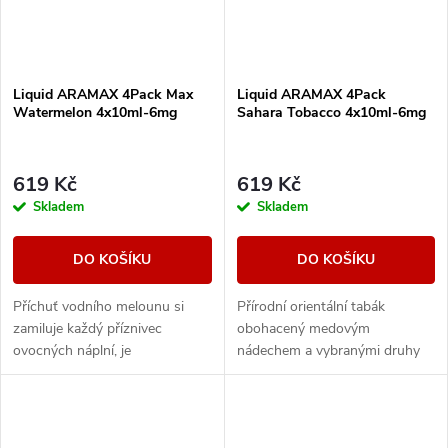
Liquid ARAMAX 4Pack Max
Liquid ARAMAX 4Pack
Watermelon 4x10ml-6mg
Sahara Tobacco 4x10ml-6mg
619 Kč
619 Kč
Skladem
Skladem
DO KOŠÍKU
DO KOŠÍKU
Příchuť vodního melounu si
Přírodní orientální tabák
zamiluje každý příznivec
obohacený medovým
ovocných náplní, je
nádechem a vybranými druhy
charakteristický svou svěžestí.
ovoce.