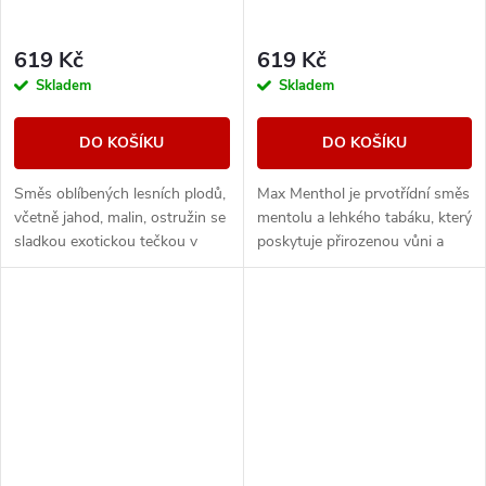
619 Kč
619 Kč
Skladem
Skladem
DO KOŠÍKU
DO KOŠÍKU
Směs oblíbených lesních plodů,
Max Menthol je prvotřídní směs
včetně jahod, malin, ostružin se
mentolu a lehkého tabáku, který
sladkou exotickou tečkou v
poskytuje přirozenou vůni a
podobě manga.
maximální osvěžení.