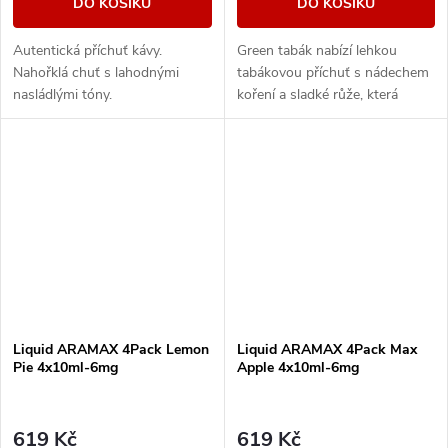
DO KOŠÍKU
DO KOŠÍKU
Autentická příchuť kávy.
Green tabák nabízí lehkou
Nahořklá chuť s lahodnými
tabákovou příchuť s nádechem
nasládlými tóny.
koření a sladké růže, která
zanechá lehce pikantní příchuť.
Liquid ARAMAX 4Pack Lemon
Liquid ARAMAX 4Pack Max
Pie 4x10ml-6mg
Apple 4x10ml-6mg
619 Kč
619 Kč