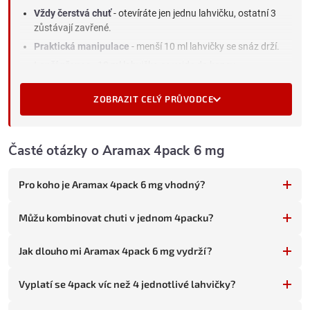
Vždy čerstvá chuť
- otevíráte jen jednu lahvičku, ostatní 3
zůstávají zavřené.
Praktická manipulace
- menší 10 ml lahvičky se snáz drží.
Lepší přenos
- 10 ml lahvička se vejde do kapsy.
Co znamená 6 mg v Aramaxu
ZOBRAZIT CELÝ PRŮVODCE
6 mg nikotinu je nízká až střední síla. V Aramaxu dává:
Znatelný throat hit
- cítíte nikotinový potah v krku, ale není
to ostré.
Časté otázky o Aramax 4pack 6 mg
Středně silný nikotinový projev
- uspokojivá dávka bez
intenzity vyšších sil.
Pro koho je Aramax 4pack 6 mg vhodný?
Plnou chuť
- 6 mg nedusí chuťové vjemy.
Pro koho je Aramax 4pack 6 mg vhodný
Můžu kombinovat chuti v jednom 4packu?
Tato kombinace úsporného balení a střední síly sedí třem
skupinám vaperů:
Jak dlouho mi Aramax 4pack 6 mg vydrží?
Slabší až střední kuřáci
(10 cigaret denně) s ověřenou chutí
Vyplatí se 4pack víc než 4 jednotlivé lahvičky?
na dlouhodobém vapování.
Dlouhodobí vaperi na 6 mg udržovací dávce
- znají