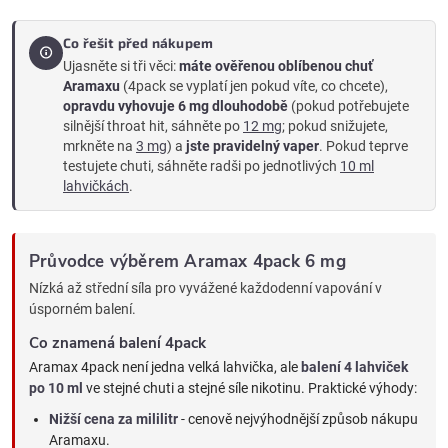
Co řešit před nákupem
Ujasněte si tři věci:
máte ověřenou oblíbenou chuť
Aramaxu
(4pack se vyplatí jen pokud víte, co chcete),
opravdu vyhovuje 6 mg dlouhodobě
(pokud potřebujete
silnější throat hit, sáhněte po
12 mg
; pokud snižujete,
mrkněte na
3 mg
) a
jste pravidelný vaper
. Pokud teprve
testujete chuti, sáhněte radši po jednotlivých
10 ml
lahvičkách
.
Průvodce výběrem Aramax 4pack 6 mg
Nízká až střední síla pro vyvážené každodenní vapování v
úsporném balení.
Co znamená balení 4pack
Aramax 4pack není jedna velká lahvička, ale
balení 4 lahviček
po 10 ml
ve stejné chuti a stejné síle nikotinu. Praktické výhody:
Nižší cena za mililitr
- cenově nejvýhodnější způsob nákupu
Aramaxu.