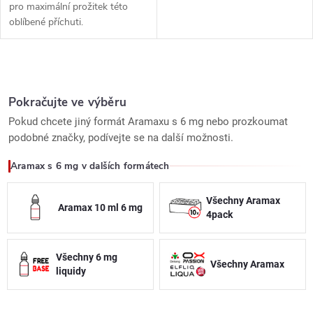
pro maximální prožitek této
oblíbené příchuti.
O
v
Pokračujte ve výběru
Pokud chcete jiný formát Aramaxu s 6 mg nebo prozkoumat
l
podobné značky, podívejte se na další možnosti.
á
Aramax s 6 mg v dalších formátech
d
Všechny Aramax
Aramax 10 ml 6 mg
a
4pack
c
Všechny 6 mg
Všechny Aramax
í
liquidy
p