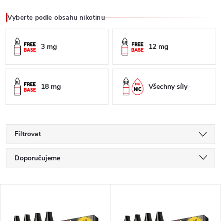
Vyberte podle obsahu nikotinu
3 mg
12 mg
18 mg
Všechny síly
Filtrovat
Ř
Doporučujeme
a
Nejlevnější
V
Nejdražší
z
ý
Nejprodávanější