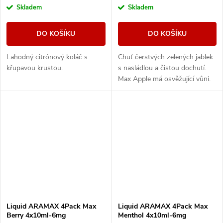
Skladem
Skladem
DO KOŠÍKU
DO KOŠÍKU
Lahodný citrónový koláč s
Chuť čerstvých zelených jablek
křupavou krustou.
s nasládlou a čistou dochutí.
Max Apple má osvěžující vůni.
Liquid ARAMAX 4Pack Max
Liquid ARAMAX 4Pack Max
Berry 4x10ml-6mg
Menthol 4x10ml-6mg