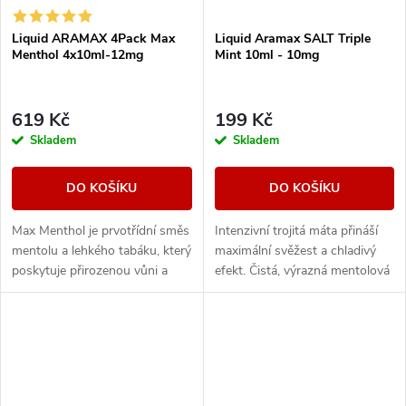
Liquid ARAMAX 4Pack Max
Liquid Aramax SALT Triple
Menthol 4x10ml-12mg
Mint 10ml - 10mg
619 Kč
199 Kč
Skladem
Skladem
DO KOŠÍKU
DO KOŠÍKU
Max Menthol je prvotřídní směs
Intenzivní trojitá máta přináší
mentolu a lehkého tabáku, který
maximální svěžest a chladivý
poskytuje přirozenou vůni a
efekt. Čistá, výrazná mentolová
maximální osvěžení.
chuť pro milovníky silného
osvěžení.