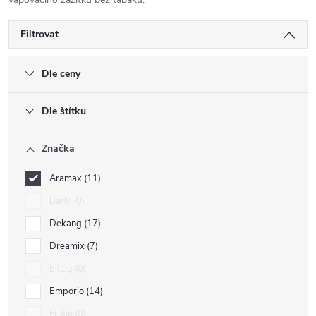
Filtrovat
Dle ceny
Dle štítku
Značka
Aramax
11
Barly
0
Dekang
17
Dreamix
7
ElfLiq
0
Emporio
14
Frutie
0