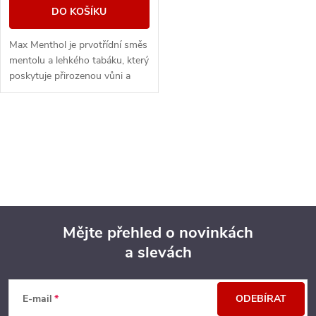
DO KOŠÍKU
Max Menthol je prvotřídní směs
mentolu a lehkého tabáku, který
poskytuje přirozenou vůni a
maximální osvěžení.
O
v
l
á
Mějte přehled o novinkách
d
a slevách
Z
a
á
c
E-mail
ODEBÍRAT