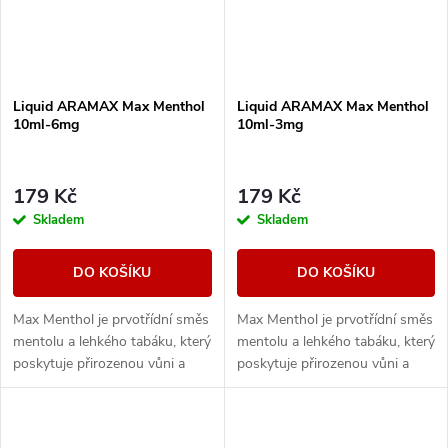
Liquid ARAMAX Max Menthol
Liquid ARAMAX Max Menthol
10ml-6mg
10ml-3mg
179 Kč
179 Kč
Skladem
Skladem
DO KOŠÍKU
DO KOŠÍKU
Max Menthol je prvotřídní směs
Max Menthol je prvotřídní směs
mentolu a lehkého tabáku, který
mentolu a lehkého tabáku, který
poskytuje přirozenou vůni a
poskytuje přirozenou vůni a
maximální osvěžení.
maximální osvěžení.