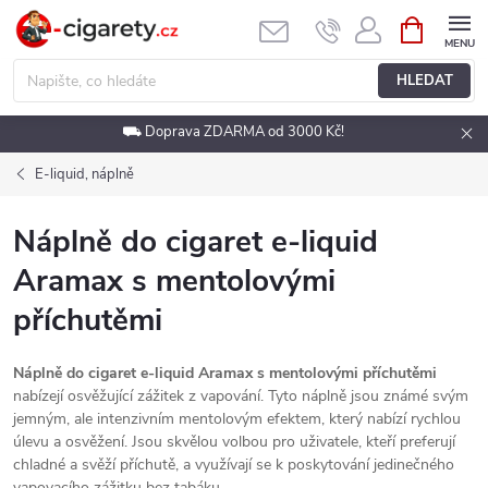
Přejít
NÁKUPNÍ
KOŠÍK
na
obsah
HLEDAT
⛟ Doprava ZDARMA od 3000 Kč!
E-liquid, náplně
Náplně do cigaret e-liquid
Aramax s mentolovými
příchutěmi
Náplně do cigaret e-liquid Aramax s mentolovými příchutěmi
nabízejí osvěžující zážitek z vapování. Tyto náplně jsou známé svým
jemným, ale intenzivním mentolovým efektem, který nabízí rychlou
úlevu a osvěžení. Jsou skvělou volbou pro uživatele, kteří preferují
chladné a svěží příchutě, a využívají se k poskytování jedinečného
vapovacího zážitku bez tabáku.