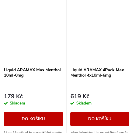
maximální osvěžení.
maximální osvěžení.
Liquid ARAMAX Max Menthol
Liquid ARAMAX 4Pack Max
10ml-0mg
Menthol 4x10ml-6mg
179 Kč
619 Kč
Skladem
Skladem
DO KOŠÍKU
DO KOŠÍKU
Max Menthol je prvotřídní směs
Max Menthol je prvotřídní směs