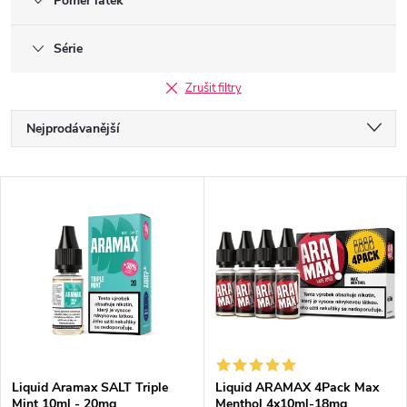
Poměr látek
Série
Zrušit filtry
Ř
Nejprodávanější
a
Doporučujeme
V
Nejlevnější
z
ý
Nejdražší
e
p
Abecedně
n
i
í
s
Liquid Aramax SALT Triple
Liquid ARAMAX 4Pack Max
p
Mint 10ml - 20mg
Menthol 4x10ml-18mg