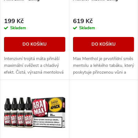
p
r
r
199 Kč
619 Kč
o
Skladem
Skladem
o
d
DO KOŠÍKU
DO KOŠÍKU
d
u
Intenzivní trojitá máta přináší
Max Menthol je prvotřídní směs
u
maximální svěžest a chladivý
mentolu a lehkého tabáku, který
k
efekt. Čistá, výrazná mentolová
poskytuje přirozenou vůni a
k
chuť pro milovníky silného
maximální osvěžení.
osvěžení.
t
t
ů
ů