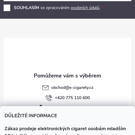
p
í
SOUHLASÍM
se zpracováním
osobních údajů
.
p
a
r
t
v
í
k
y
v
obchod
@
e-cigarety.cz
ý
+420 775 110 600
p
facebook.com/e-cigarety.cz
i
DŮLEŽITÉ INFORMACE
s
Zákaz prodeje elektronických cigaret osobám mladším