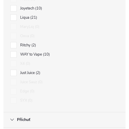
Joyetech
10
Liqua
21
MaryLiq
0
Oxva
0
Ritchy
2
WAY to Vape
10
X4
0
Just Juice
2
Juice Sauz
0
Edge
0
SYX
0
Příchuť